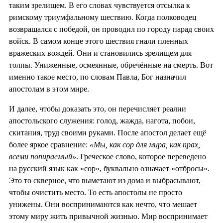
таким зрелищем. В его словах чувствуется отсылка к
римскому триумфальному шествию. Когда полководец
возвращался с победой, он проводил по городу парад своих
войск. В самом конце этого шествия гнали пленных
вражеских вождей. Они и становились зрелищем для
толпы. Униженные, осмеянные, обречённые на смерть. Вот
именно такое место, по словам Павла, Бог назначил
апостолам в этом мире.
И далее, чтобы доказать это, он перечисляет реалии
апостольского служения: голод, жажда, нагота, побои,
скитания, труд своими руками. После апостол делает ещё
более яркое сравнение:
«Мы, как сор для мира, как прах,
всеми попираемый»
. Греческое слово, которое переведено
на русский язык как «сор», буквально означает «отбросы».
Это то скверное, что выметают из дома и выбрасывают,
чтобы очистить место. То есть апостолы не просто
унижены. Они воспринимаются как нечто, что мешает
этому миру жить привычной жизнью. Мир воспринимает