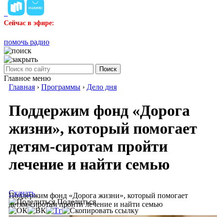
Сейчас в эфире:
помочь радио
Поиск
Главное меню
Главная
›
Программы
›
Дело дня
Поддержим фонд «Дорога
жизни», который помогает
детям-сиротам пройти
лечение и найти семью
Скачать
Поддержим фонд «Дорога жизни», который помогает
Поделиться
детям-сиротам пройти лечение и найти семью