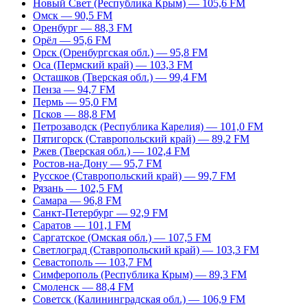
Новый Свет (Республика Крым) — 105,6 FM
Омск — 90,5 FM
Оренбург — 88,3 FM
Орёл — 95,6 FM
Орск (Оренбургская обл.) — 95,8 FM
Оса (Пермский край) — 103,3 FM
Осташков (Тверская обл.) — 99,4 FM
Пенза — 94,7 FM
Пермь — 95,0 FM
Псков — 88,8 FM
Петрозаводск (Республика Карелия) — 101,0 FM
Пятигорск (Ставропольский край) — 89,2 FM
Ржев (Тверская обл.) — 102,4 FM
Ростов-на-Дону — 95,7 FM
Русское (Ставропольский край) — 99,7 FM
Рязань — 102,5 FM
Самара — 96,8 FM
Санкт-Петербург — 92,9 FM
Саратов — 101,1 FM
Саргатское (Омская обл.) — 107,5 FM
Светлоград (Ставропольский край) — 103,3 FM
Севастополь — 103,7 FM
Симферополь (Республика Крым) — 89,3 FM
Смоленск — 88,4 FM
Советск (Калининградская обл.) — 106,9 FM