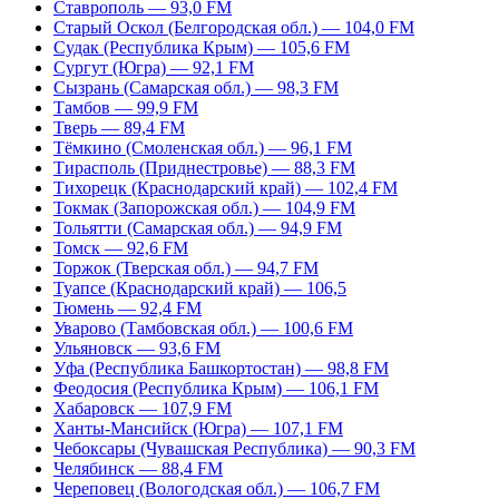
Ставрополь — 93,0 FM
Старый Оскол (Белгородская обл.) — 104,0 FM
Судак (Республика Крым) — 105,6 FM
Сургут (Югра) — 92,1 FM
Сызрань (Самарская обл.) — 98,3 FM
Тамбов — 99,9 FM
Тверь — 89,4 FM
Тёмкино (Смоленская обл.) — 96,1 FM
Тирасполь (Приднестровье) — 88,3 FM
Тихорецк (Краснодарский край) — 102,4 FM
Токмак (Запорожская обл.) — 104,9 FM
Тольятти (Самарская обл.) — 94,9 FM
Томск — 92,6 FM
Торжок (Тверская обл.) — 94,7 FM
Туапсе (Краснодарский край) — 106,5
Тюмень — 92,4 FM
Уварово (Тамбовская обл.) — 100,6 FM
Ульяновск — 93,6 FM
Уфа (Республика Башкортостан) — 98,8 FM
Феодосия (Республика Крым) — 106,1 FM
Хабаровск — 107,9 FM
Ханты-Мансийск (Югра) — 107,1 FM
Чебоксары (Чувашская Республика) — 90,3 FM
Челябинск — 88,4 FM
Череповец (Вологодская обл.) — 106,7 FM