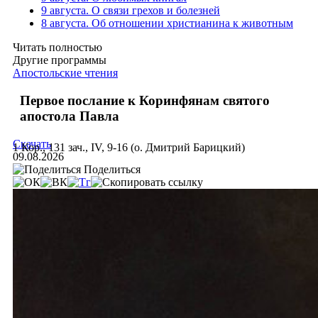
9 августа. О связи грехов и болезней
8 августа. Об отношении христианина к животным
Читать полностью
Другие программы
Апостольские чтения
Первое послание к Коринфянам святого
апостола Павла
Скачать
1 Кор., 131 зач., IV, 9-16 (о. Дмитрий Барицкий)
09.08.2026
Поделиться