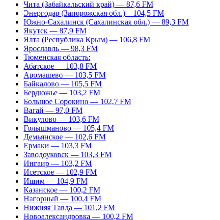
Чита (Забайкальский край) — 87,6 FM
Энергодар (Запорожская обл.) – 104,5 FM
Южно-Сахалинск (Сахалинская обл.) — 89,3 FM
Якутск — 87,9 FM
Ялта (Республика Крым) — 106,8 FM
Ярославль — 98,3 FM
Тюменская область:
Абатское — 103,8 FM
Аромашево — 103,5 FM
Байкалово — 105,5 FM
Бердюжье — 103,2 FM
Большое Сорокино — 102,7 FM
Вагай — 97,0 FM
Викулово — 103,6 FM
Голышманово — 105,4 FM
Демьянское — 102,6 FM
Ермаки — 103,3 FM
Заводоуковск — 103,3 FM
Ингаир — 103,2 FM
Исетское — 102,9 FM
Ишим — 104,9 FM
Казанское — 100,2 FM
Нагорный — 100,4 FM
Нижняя Тавда — 101,2 FM
Новоалександровка — 100,2 FM