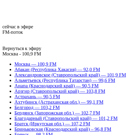
сейчас в эфире
FM-поток
Вернуться к эфиру
Москва - 100,9 FM
Москва — 100,9 FM
Абакан (Республика Хакасия) — 92,0 FM
Александровское (Ставропольский край) — 101,9 FM
Альметьевск (Республика Татарстан) — 99,6 FM
Анапа (Краснодарский край) — 90,5 FM
Арзгир (Ставропольский край) — 103,8 FM
Астрахань — 90,5 FM
Ахтубинск (Астраханская обл.) — 99,1 FM
Белгород — 103,2 FM
Бердянск (Запорожская обл.) — 102,7 FM
Благодарный (Ставропольский край) — 101,2 FM
Братск (Иркутская обл.) — 107,2 FM
Бриньковская (Краснодарский край) – 96,8 FM
Брянск — 98,2 FM