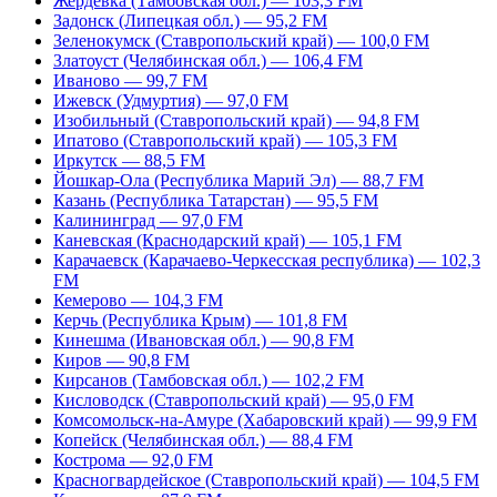
Жердевка (Тамбовская обл.) — 103,3 FM
Задонск (Липецкая обл.) — 95,2 FM
Зеленокумск (Ставропольский край) — 100,0 FM
Златоуст (Челябинская обл.) — 106,4 FM
Иваново — 99,7 FM
Ижевск (Удмуртия) — 97,0 FM
Изобильный (Ставропольский край) — 94,8 FM
Ипатово (Ставропольский край) — 105,3 FM
Иркутск — 88,5 FM
Йошкар-Ола (Республика Марий Эл) — 88,7 FM
Казань (Республика Татарстан) — 95,5 FM
Калининград — 97,0 FM
Каневская (Краснодарский край) — 105,1 FM
Карачаевск (Карачаево-Черкесская республика) — 102,3
FM
Кемерово — 104,3 FM
Керчь (Республика Крым) — 101,8 FM
Кинешма (Ивановская обл.) — 90,8 FM
Киров — 90,8 FM
Кирсанов (Тамбовская обл.) — 102,2 FM
Кисловодск (Ставропольский край) — 95,0 FM
Комсомольск-на-Амуре (Хабаровский край) — 99,9 FM
Копейск (Челябинская обл.) — 88,4 FM
Кострома — 92,0 FM
Красногвардейское (Ставропольский край) — 104,5 FM