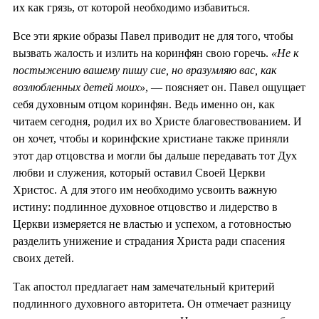
их как грязь, от которой необходимо избавиться.
Все эти яркие образы Павел приводит не для того, чтобы
вызвать жалость и излить на коринфян свою горечь.
«Не к
постыжению вашему пишу сие, но вразумляю вас, как
возлюбленных детей моих»
, — поясняет он. Павел ощущает
себя духовным отцом коринфян. Ведь именно он, как
читаем сегодня, родил их во Христе благовествованием. И
он хочет, чтобы и коринфские христиане также приняли
этот дар отцовства и могли бы дальше передавать тот Дух
любви и служения, который оставил Своей Церкви
Христос. А для этого им необходимо усвоить важную
истину: подлинное духовное отцовство и лидерство в
Церкви измеряется не властью и успехом, а готовностью
разделить унижение и страдания Христа ради спасения
своих детей.
Так апостол предлагает нам замечательный критерий
подлинного духовного авторитета. Он отмечает разницу