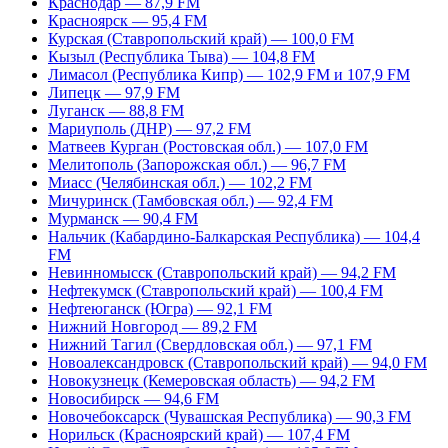
Краснодар — 87,9 FM
Красноярск — 95,4 FM
Курская (Ставропольский край) — 100,0 FM
Кызыл (Республика Тыва) — 104,8 FM
Лимасол (Республика Кипр) — 102,9 FM и 107,9 FM
Липецк — 97,9 FM
Луганск — 88,8 FM
Мариуполь (ДНР) — 97,2 FM
Матвеев Курган (Ростовская обл.) — 107,0 FM
Мелитополь (Запорожская обл.) — 96,7 FM
Миасс (Челябинская обл.) — 102,2 FM
Мичуринск (Тамбовская обл.) — 92,4 FM
Мурманск — 90,4 FM
Нальчик (Кабардино-Балкарская Республика) — 104,4
FM
Невинномысск (Ставропольский край) — 94,2 FM
Нефтекумск (Ставропольский край) — 100,4 FM
Нефтеюганск (Югра) — 92,1 FM
Нижний Новгород — 89,2 FM
Нижний Тагил (Свердловская обл.) — 97,1 FM
Новоалександровск (Ставропольский край) — 94,0 FM
Новокузнецк (Кемеровская область) — 94,2 FM
Новосибирск — 94,6 FM
Новочебоксарск (Чувашская Республика) — 90,3 FM
Норильск (Красноярский край) — 107,4 FM