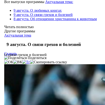
Все выпуски программы
Актуальная тема:
9 августа. О любимых книгах
9 августа. О связи грехов и болезней
8 августа. Об отношении христианина к животным
Читать полностью
Другие программы
Актуальная тема
9 августа. О связи грехов и болезней
Скачать
О связи грехов и болезней
Поделиться