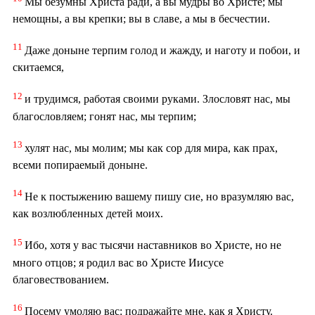
Мы безумны Христа ради, а вы мудры во Христе; мы
немощны, а вы крепки; вы в славе, а мы в бесчестии.
11
Даже доныне терпим голод и жажду, и наготу и побои, и
скитаемся,
12
и трудимся, работая своими руками. Злословят нас, мы
благословляем; гонят нас, мы терпим;
13
хулят нас, мы молим; мы как сор для мира, как прах,
всеми попираемый доныне.
14
Не к постыжению вашему пишу сие, но вразумляю вас,
как возлюбленных детей моих.
15
Ибо, хотя у вас тысячи наставников во Христе, но не
много отцов; я родил вас во Христе Иисусе
благовествованием.
16
Посему умоляю вас: подражайте мне, как я Христу.