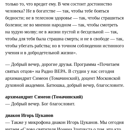
только то, что вредит ему. В чем состоит достоинство
человека? Не в богатстве — так, чтобы тебе бояться
бедности; не в телесном здоровье — так, чтобы страшиться
болезни; не во мнении народном — так, чтобы смотреть
на худую молву; не в жизни пустой и бесцельной — так,
чтобы для тебя была страшна смерть; и не в свободе — так,
чтобы убегать рабства; но в точном соблюдении истинного
учения и в добродетельной жизни».
— Добрый вечер, дорогие друзья. Программа «Почитаем
святых отцов» на Радио ВЕРА. В студии у нас сегодня
архимандрит Симеон (Томачинский), доцент Московской
духовной академии. Батюшка, добрый вечер, благословите.
архимандрит Симеон (Томачинский)
— Добрый вечер. Бог благословит.
диакон Игорь Цуканов
— Также у микрофона диакон Игорь Цуканов. Мы сегодня
читаем «Слово святителя Иоанна Златоуста о том, что кто