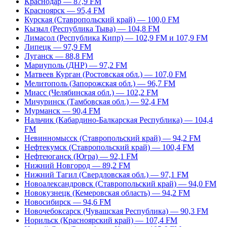
Краснодар — 87,9 FM
Красноярск — 95,4 FM
Курская (Ставропольский край) — 100,0 FM
Кызыл (Республика Тыва) — 104,8 FM
Лимасол (Республика Кипр) — 102,9 FM и 107,9 FM
Липецк — 97,9 FM
Луганск — 88,8 FM
Мариуполь (ДНР) — 97,2 FM
Матвеев Курган (Ростовская обл.) — 107,0 FM
Мелитополь (Запорожская обл.) — 96,7 FM
Миасс (Челябинская обл.) — 102,2 FM
Мичуринск (Тамбовская обл.) — 92,4 FM
Мурманск — 90,4 FM
Нальчик (Кабардино-Балкарская Республика) — 104,4
FM
Невинномысск (Ставропольский край) — 94,2 FM
Нефтекумск (Ставропольский край) — 100,4 FM
Нефтеюганск (Югра) — 92,1 FM
Нижний Новгород — 89,2 FM
Нижний Тагил (Свердловская обл.) — 97,1 FM
Новоалександровск (Ставропольский край) — 94,0 FM
Новокузнецк (Кемеровская область) — 94,2 FM
Новосибирск — 94,6 FM
Новочебоксарск (Чувашская Республика) — 90,3 FM
Норильск (Красноярский край) — 107,4 FM