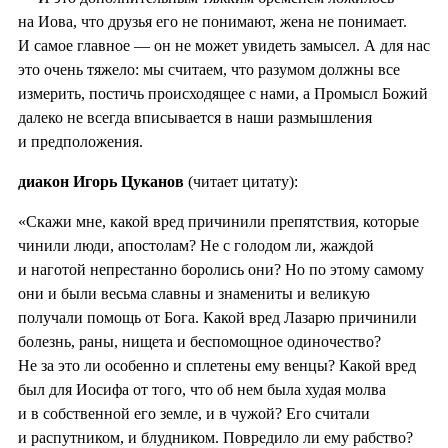
на Иова, что друзья его не понимают, жена не понимает.
И самое главное — он не может увидеть замысел. А для нас
это очень тяжело: мы считаем, что разумом должны все
измерить, постичь происходящее с нами, а Промысл Божий
далеко не всегда вписывается в наши размышления
и предположения.
диакон Игорь Цуканов
(читает цитату):
«Скажи мне, какой вред причинили препятствия, которые
чинили люди, апостолам? Не с голодом ли, жаждой
и наготой непрестанно боролись они? Но по этому самому
они и были весьма славны и знамениты и великую
получали помощь от Бога. Какой вред Лазарю причинили
болезнь, раны, нищета и беспомощное одиночество?
Не за это ли особенно и сплетены ему венцы? Какой вред
был для Иосифа от того, что об нем была худая молва
и в собственной его земле, и в чужой? Его считали
и распутником, и блудником. Повредило ли ему рабство?