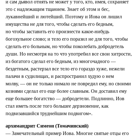
и сам дьявол отнять не может у того, кто, имея, сохраняет
это с надлежащим тщанием. Знает об этом и бес,
лукавнейший и лютейший. Поэтому и Иова он лишил
имущества не для того, чтобы сделать его бедным,
но чтобы заставить его произнести какое-нибудь
богохульное слово; и тело его поразил не для того, чтобы
сделать его больным, но чтобы поколебать добродетель
души. Но несмотря на то что употребил все свои хитрости,
из богатого сделал его бедным, из многочадного —
бездетным, растерзал все тело его гораздо хуже, нежели
палачи в судилищах, и распространил худую о нем
молву, — он не только нимало не повредил ему, но своими
кознями сделал его еще более славным. Он доставил ему
еще большее богатство — добродетели. Подлинно, Иов
стал иметь после того большее дерзновение, как
подвизавшийся труднейшим подвигом».
архимандрит Симеон (Томачинский)
— Замечательный пример Иова. Многие святые отцы его