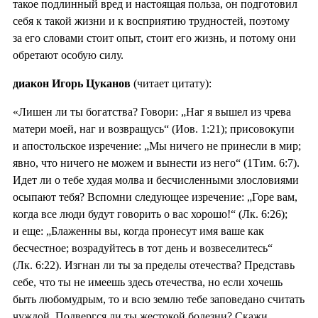
такое подлинный вред и настоящая польза, он подготовил
себя к такой жизни и к восприятию трудностей, поэтому
за его словами стоит опыт, стоит его жизнь, и потому они
обретают особую силу.
диакон Игорь Цуканов
(читает цитату):
«Лишен ли ты богатства? Говори: „Наг я вышел из чрева
матери моей, наг и возвращусь“ (Иов. 1:21); присовокупи
и апостольское изречение: „Мы ничего не принесли в мир;
явно, что ничего не можем и вынести из него“ (1Тим. 6:7).
Идет ли о тебе худая молва и бесчисленными злословиями
осыпают тебя? Вспомни следующее изречение: „Горе вам,
когда все люди будут говорить о вас хорошо!“ (Лк. 6:26);
и еще: „Блаженны вы, когда пронесут имя ваше как
бесчестное; возрадуйтесь в тот день и возвеселитесь“
(Лк. 6:22). Изгнан ли ты за пределы отечества? Представь
себе, что ты не имеешь здесь отечества, но если хочешь
быть любомудрым, то и всю землю тебе заповедано считать
чуждой. Подвергся ли ты жестокой болезни? Скажи