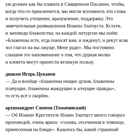
ум должен как бы плавать в Священном Писании, чтобы,
когда что-то приключится, мы могли вспомнить эти слова
и получить утешение, вразумление, поддержку. Это
замечательные размышления Иоанна Златоуста. Кстати,
и заповеди блаженства: на каждой литургии мы поём:
«Блаженны есте, егда поносят вам, и ижденут, и рекут всяк
зол глагол на вы лжуще, Мене ради». Мы постоянно
слышим это напоминание о том, что дурная молва
и клевета могут принести великую пользу.
диакон Игорь Цуканов
— Да и вообще «блаженны нищие духом, блаженны
плачущие, блаженны жаждущие и алчущие правды»,
то есть всё о скорбях.
архимандрит Симеон (Томачинский)
— Об Иоанне Крестителе Иоанн Златоуст много говорил
проповедей, очень ярких: «голова, отсеченная в темнице,
принесенная на блюде». Казалось бы, какой страшный