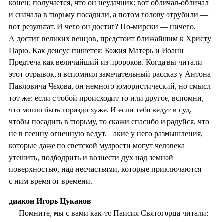
конец; получается, что он неудачник: вот обличал-обличал
и сначала в тюрьму посадили, а потом голову отрубили —
вот результат. И чего он достиг? По-мирски — ничего.
А достиг великих венцов, предстоит ближайшим к Христу
Царю. Как деисус пишется: Божия Матерь и Иоанн
Предтеча как величайший из пророков. Когда вы читали
этот отрывок, я вспомнил замечательный рассказ у Антона
Павловича Чехова, он немного юмористический, но смысл
тот же: если с тобой происходит то или другое, вспомни,
что могло быть гораздо хуже. И если тебя ведут в суд,
чтобы посадить в тюрьму, то скажи спасибо и радуйся, что
не в геенну огненную ведут. Такие у него размышления,
которые даже по светской мудрости могут человека
утешить, подбодрить и вознести дух над земной
поверхностью, над несчастьями, которые приключаются
с ним время от времени.
диакон Игорь Цуканов
— Помните, мы с вами как-то Паисия Святогорца читали: