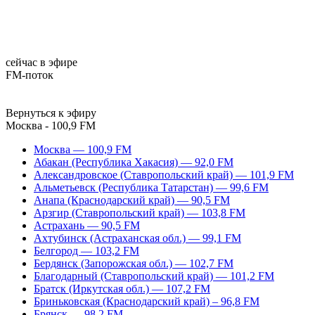
сейчас в эфире
FM-поток
Вернуться к эфиру
Москва - 100,9 FM
Москва — 100,9 FM
Абакан (Республика Хакасия) — 92,0 FM
Александровское (Ставропольский край) — 101,9 FM
Альметьевск (Республика Татарстан) — 99,6 FM
Анапа (Краснодарский край) — 90,5 FM
Арзгир (Ставропольский край) — 103,8 FM
Астрахань — 90,5 FM
Ахтубинск (Астраханская обл.) — 99,1 FM
Белгород — 103,2 FM
Бердянск (Запорожская обл.) — 102,7 FM
Благодарный (Ставропольский край) — 101,2 FM
Братск (Иркутская обл.) — 107,2 FM
Бриньковская (Краснодарский край) – 96,8 FM
Брянск — 98,2 FM