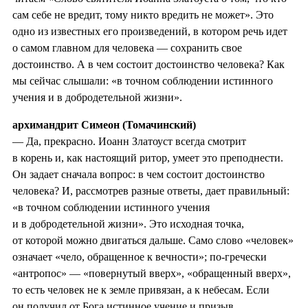
сам себе не вредит, тому никто вредить не может». Это
одно из известных его произведений, в котором речь идет
о самом главном для человека — сохранить свое
достоинство. А в чем состоит достоинство человека? Как
мы сейчас слышали: «в точном соблюдении истинного
учения и в добродетельной жизни».
архимандрит Симеон (Томачинский)
— Да, прекрасно. Иоанн Златоуст всегда смотрит
в корень и, как настоящий ритор, умеет это преподнести.
Он задает сначала вопрос: в чем состоит достоинство
человека? И, рассмотрев разные ответы, дает правильный:
«в точном соблюдении истинного учения
и в добродетельной жизни». Это исходная точка,
от которой можно двигаться дальше. Само слово «человек»
означает «чело, обращенное к вечности»; по-гречески
«антропос» — «повернутый вверх», «обращенный вверх»,
то есть человек не к земле привязан, а к небесам. Если
он получил от Бога истинное учение и призыв