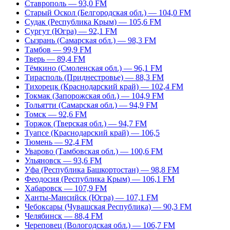
Ставрополь — 93,0 FM
Старый Оскол (Белгородская обл.) — 104,0 FM
Судак (Республика Крым) — 105,6 FM
Сургут (Югра) — 92,1 FM
Сызрань (Самарская обл.) — 98,3 FM
Тамбов — 99,9 FM
Тверь — 89,4 FM
Тёмкино (Смоленская обл.) — 96,1 FM
Тирасполь (Приднестровье) — 88,3 FM
Тихорецк (Краснодарский край) — 102,4 FM
Токмак (Запорожская обл.) — 104,9 FM
Тольятти (Самарская обл.) — 94,9 FM
Томск — 92,6 FM
Торжок (Тверская обл.) — 94,7 FM
Туапсе (Краснодарский край) — 106,5
Тюмень — 92,4 FM
Уварово (Тамбовская обл.) — 100,6 FM
Ульяновск — 93,6 FM
Уфа (Республика Башкортостан) — 98,8 FM
Феодосия (Республика Крым) — 106,1 FM
Хабаровск — 107,9 FM
Ханты-Мансийск (Югра) — 107,1 FM
Чебоксары (Чувашская Республика) — 90,3 FM
Челябинск — 88,4 FM
Череповец (Вологодская обл.) — 106,7 FM