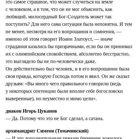
это самое страшное, что может случиться на земле
с человеком, а в том, что он не мог объяснить, как
любящий, милосердный Бог-Создатель может так
поступить? Для него сама ситуация была непонятна. И тем
не менее, несмотря на его вопрошания и сомнения, —
именно об этом говорит Иоанн Златоуст, — иначе
страдания казались бы призрачными, если бы он принимал
их с олимпийским спокойствием, абсолютно бесстрастно,
это выглядело бы не по-человечески даже.
Он действительно был человек, и в его вопрошании была
своя правда, которую Господь потом и явил. Он же сказал
друзьям: «Вы много чего правильного говорили (ведь
у некоторых сентенции были вполне себе богословски
выверенные), но неуместно и мимо цели».
диакон Игорь Цуканов
— Да. Потому что это не Бог сделал, а сатана.
архимандрит Симеон (Томачинский)
— И это дополнительным тяжким бременем ложилось