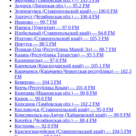
Жердевка (Тамбовская обл.) — 103,3 FM
Задонск (Липецкая обл.) — 95,2 FM
Зеленокумск (Ставропольский край) — 100,0 FM
Златоуст (Челябинская обл.) — 106,4 FM
Иваново — 99,7 FM
Ижевск (Удмуртия) — 97,0 FM
Изобильный (Ставропольский край) — 94,8 FM
Ипатово (Ставропольский край) — 105,3 FM
Иркутск — 88,5 FM
Йошкар-Ола (Республика Марий Эл) — 88,7 FM
Казань (Республика Татарстан) — 95,5 FM
Калининград — 97,0 FM
Каневская (Краснодарский край) — 105,1 FM
Карачаевск (Карачаево-Черкесская республика) — 102,3
FM
Кемерово — 104,3 FM
Керчь (Республика Крым) — 101,8 FM
Кинешма (Ивановская обл.) — 90,8 FM
Киров — 90,8 FM
Кирсанов (Тамбовская обл.) — 102,2 FM
Кисловодск (Ставропольский край) — 95,0 FM
Комсомольск-на-Амуре (Хабаровский край) — 99,9 FM
Копейск (Челябинская обл.) — 88,4 FM
Кострома — 92,0 FM
Красногвардейское (Ставропольский край) — 104,5 FM