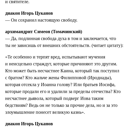
и святителе.
диакон Игорь Цуканов
— Он сохранил настоящую свободу.
архимандрит Симеон (Томачинский)
— Да, подлинная свобода духа в том и заключается, что
ты не зависишь от внешних обстоятельств. (читает цитату):
«Те особенно и терпят вред, испытывают мучения
и неисцельно страждут, которые причиняют это другим.
Кто может быть несчастнее Каина, который так поступил
с братом? Кто жальче жены Филипповой (Иродиады),
которая отсекла у Иоанна голову? Или братьев Иосифа,
которые продали его и удалили за пределы отечества? Кто
несчастнее дьявола, который подверг Иова таким
бедствиям? Ведь он не только за прочие дела, но и за это
злоумышление понесет великую казнь».
диакон Игорь Цуканов