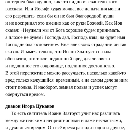
он терпел благодушно, как это видно из евангельского
рассказа. Или Иосиф: худая молва, все испытания могли
его разрушить, если бы он не был благородной души
и не воспринял это именно как от руки Божией. Как Иов
сказал: «Неужели мы от Бога хорошее будем принимать,
а плохое не будем? Господь дал, Господь взял; да будет имя
Господне благословенно». Вначале своих страданий он так
сказал. И замечательно, что Иоанн Златоуст сначала
обозначил, что такое подлинный вред для человека
и подлинное его сокровище, подлинное достоинство.
В этой перспективе можно рассуждать, насколько какой-то
вред только кажущийся, временный, а на самом деле за ним
стоит польза. И наоборот, земная польза и успех могут
обернуться вредом.
диакон Игорь Цуканов
— То есть святитель Иоанн Златоуст учит нас различать
между житейскими неприятностями и даже несчастьями,
и духовным вредом. Он всё время разводит одно и другое,