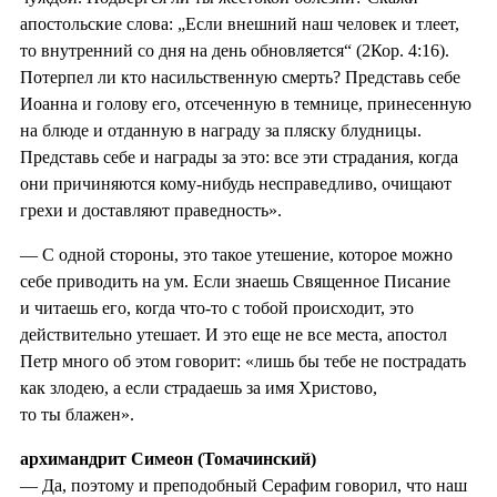
апостольские слова: „Если внешний наш человек и тлеет,
то внутренний со дня на день обновляется“ (2Кор. 4:16).
Потерпел ли кто насильственную смерть? Представь себе
Иоанна и голову его, отсеченную в темнице, принесенную
на блюде и отданную в награду за пляску блудницы.
Представь себе и награды за это: все эти страдания, когда
они причиняются кому-нибудь несправедливо, очищают
грехи и доставляют праведность».
— С одной стороны, это такое утешение, которое можно
себе приводить на ум. Если знаешь Священное Писание
и читаешь его, когда что-то с тобой происходит, это
действительно утешает. И это еще не все места, апостол
Петр много об этом говорит: «лишь бы тебе не пострадать
как злодею, а если страдаешь за имя Христово,
то ты блажен».
архимандрит Симеон (Томачинский)
— Да, поэтому и преподобный Серафим говорил, что наш