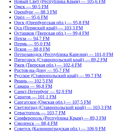
Новый Свет (Республика Крым) — 105,6 FM
Омск — 90,5 FM
Оренбург — 88,3 FM
Орёл — 95,6 FM
Орск (Оренбургская обл.) — 95,8 FM
Оса (Пермский край) — 103,3 FM
Осташков (Тверская обл.) — 99,4 FM
Пенза — 94,7 FM
Пермь — 95,0 FM
Псков — 88,8 FM
Петрозаводск (Республика Карелия) — 101,0 FM
Пятигорск (Ставропольский край) — 89,2 FM
Ржев (Тверская обл.) — 102,4 FM
Ростов-на-Дону — 95,7 FM
Русское (Ставропольский край) — 99,7 FM
Рязань — 102,5 FM
Самара — 96,8 FM
Санкт-Петербург — 92,9 FM
Саратов — 101,1 FM
Саргатское (Омская обл.) — 107,5 FM
Светлоград (Ставропольский край) — 103,3 FM
Севастополь — 103,7 FM
Симферополь (Республика Крым) — 89,3 FM
Смоленск — 88,4 FM
Советск (Калининградская обл.) — 106,9 FM