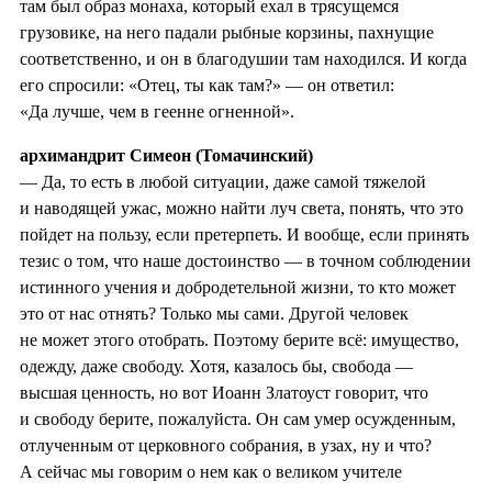
там был образ монаха, который ехал в трясущемся
грузовике, на него падали рыбные корзины, пахнущие
соответственно, и он в благодушии там находился. И когда
его спросили: «Отец, ты как там?» — он ответил:
«Да лучше, чем в геенне огненной».
архимандрит Симеон (Томачинский)
— Да, то есть в любой ситуации, даже самой тяжелой
и наводящей ужас, можно найти луч света, понять, что это
пойдет на пользу, если претерпеть. И вообще, если принять
тезис о том, что наше достоинство — в точном соблюдении
истинного учения и добродетельной жизни, то кто может
это от нас отнять? Только мы сами. Другой человек
не может этого отобрать. Поэтому берите всё: имущество,
одежду, даже свободу. Хотя, казалось бы, свобода —
высшая ценность, но вот Иоанн Златоуст говорит, что
и свободу берите, пожалуйста. Он сам умер осужденным,
отлученным от церковного собрания, в узах, ну и что?
А сейчас мы говорим о нем как о великом учителе