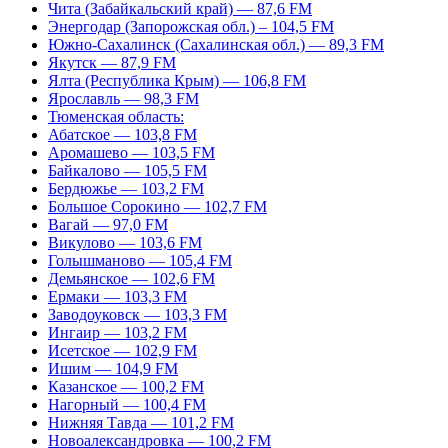
Чита (Забайкальский край) — 87,6 FM
Энергодар (Запорожская обл.) – 104,5 FM
Южно-Сахалинск (Сахалинская обл.) — 89,3 FM
Якутск — 87,9 FM
Ялта (Республика Крым) — 106,8 FM
Ярославль — 98,3 FM
Тюменская область:
Абатское — 103,8 FM
Аромашево — 103,5 FM
Байкалово — 105,5 FM
Бердюжье — 103,2 FM
Большое Сорокино — 102,7 FM
Вагай — 97,0 FM
Викулово — 103,6 FM
Голышманово — 105,4 FM
Демьянское — 102,6 FM
Ермаки — 103,3 FM
Заводоуковск — 103,3 FM
Ингаир — 103,2 FM
Исетское — 102,9 FM
Ишим — 104,9 FM
Казанское — 100,2 FM
Нагорный — 100,4 FM
Нижняя Тавда — 101,2 FM
Новоалександровка — 100,2 FM