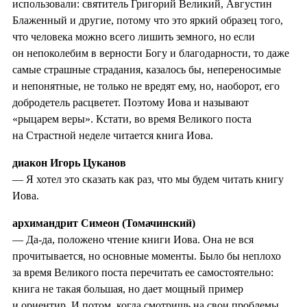
использовали: святитель Григорий Великий, Августин
Блаженный и другие, потому что это яркий образец того,
что человека можно всего лишить земного, но если
он непоколебим в верности Богу и благодарности, то даже
самые страшные страдания, казалось бы, непереносимые
и непонятные, не только не вредят ему, но, наоборот, его
добродетель расцветет. Поэтому Иова и называют
«рыцарем веры». Кстати, во время Великого поста
на Страстной неделе читается книга Иова.
диакон Игорь Цуканов
— Я хотел это сказать как раз, что мы будем читать книгу
Иова.
архимандрит Симеон (Томачинский)
— Да-да, положено чтение книги Иова. Она не вся
прочитывается, но основные моменты. Было бы неплохо
за время Великого поста перечитать ее самостоятельно:
книга не такая большая, но дает мощный пример
и ориентир. И потом, когда смотришь на свои проблемы,