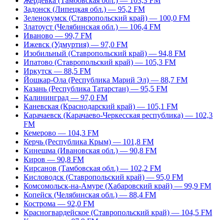
Жердевка (Тамбовская обл.) — 103,3 FM
Задонск (Липецкая обл.) — 95,2 FM
Зеленокумск (Ставропольский край) — 100,0 FM
Златоуст (Челябинская обл.) — 106,4 FM
Иваново — 99,7 FM
Ижевск (Удмуртия) — 97,0 FM
Изобильный (Ставропольский край) — 94,8 FM
Ипатово (Ставропольский край) — 105,3 FM
Иркутск — 88,5 FM
Йошкар-Ола (Республика Марий Эл) — 88,7 FM
Казань (Республика Татарстан) — 95,5 FM
Калининград — 97,0 FM
Каневская (Краснодарский край) — 105,1 FM
Карачаевск (Карачаево-Черкесская республика) — 102,3
FM
Кемерово — 104,3 FM
Керчь (Республика Крым) — 101,8 FM
Кинешма (Ивановская обл.) — 90,8 FM
Киров — 90,8 FM
Кирсанов (Тамбовская обл.) — 102,2 FM
Кисловодск (Ставропольский край) — 95,0 FM
Комсомольск-на-Амуре (Хабаровский край) — 99,9 FM
Копейск (Челябинская обл.) — 88,4 FM
Кострома — 92,0 FM
Красногвардейское (Ставропольский край) — 104,5 FM