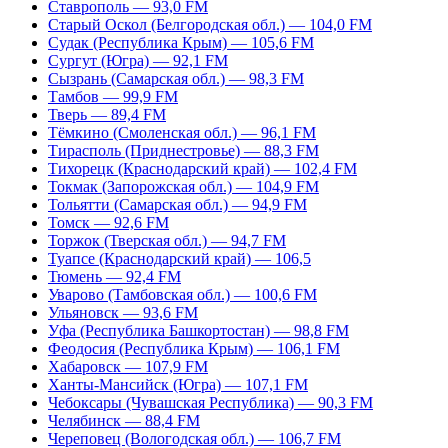
Ставрополь — 93,0 FM
Старый Оскол (Белгородская обл.) — 104,0 FM
Судак (Республика Крым) — 105,6 FM
Сургут (Югра) — 92,1 FM
Сызрань (Самарская обл.) — 98,3 FM
Тамбов — 99,9 FM
Тверь — 89,4 FM
Тёмкино (Смоленская обл.) — 96,1 FM
Тирасполь (Приднестровье) — 88,3 FM
Тихорецк (Краснодарский край) — 102,4 FM
Токмак (Запорожская обл.) — 104,9 FM
Тольятти (Самарская обл.) — 94,9 FM
Томск — 92,6 FM
Торжок (Тверская обл.) — 94,7 FM
Туапсе (Краснодарский край) — 106,5
Тюмень — 92,4 FM
Уварово (Тамбовская обл.) — 100,6 FM
Ульяновск — 93,6 FM
Уфа (Республика Башкортостан) — 98,8 FM
Феодосия (Республика Крым) — 106,1 FM
Хабаровск — 107,9 FM
Ханты-Мансийск (Югра) — 107,1 FM
Чебоксары (Чувашская Республика) — 90,3 FM
Челябинск — 88,4 FM
Череповец (Вологодская обл.) — 106,7 FM