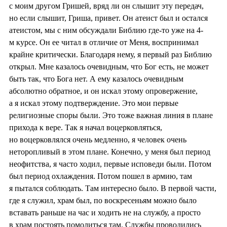
с моим другом Гришей, вряд ли он слышит эту передач,
но если слышит, Гриша, привет. Он атеист был и остался
атеистом, мы с ним обсуждали Библию где-то уже на 4-
м курсе. Он ее читал в отличие от Меня, воспринимал
крайне критически. Благодаря нему, я первый раз Библию
открыл. Мне казалось очевидным, что Бог есть, не может
быть так, что Бога нет. А ему казалось очевидным
абсолютно обратное, и он искал этому опровержение,
а я искал этому подтверждение. Это мои первые
религиозные споры были. Это тоже важная линия в плане
прихода к вере. Так я начал воцерковляться,
но воцерковлялся очень медленно, я человек очень
неторопливый в этом плане. Конечно, у меня был период
неофитства, я часто ходил, первые исповеди были. Потом
был период охлаждения. Потом пошел в армию, там
я пытался соблюдать. Там интересно было. В первой части,
где я служил, храм был, по воскресеньям можно было
вставать раньше на час и ходить не на службу, а просто
в храм постоять помолиться там. Службы проводились