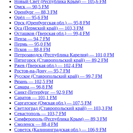
Новый Свет (Республика Крым) — 105,6 FM
Омск — 90,5 FM
Оренбург — 88,3 FM
Орёл — 95,6 FM
Орск (Оренбургская обл.) — 95,8 FM
Оса (Пермский край) — 103,3 FM
Осташков (Тверская обл.) — 99,4 FM
Пенза — 94,7 FM
Пермь — 95,0 FM
Псков — 88,8 FM
Петрозаводск (Республика Карелия) — 101,0 FM
Пятигорск (Ставропольский край) — 89,2 FM
Ржев (Тверская обл.) — 102,4 FM
Ростов-на-Дону — 95,7 FM
Русское (Ставропольский край) — 99,7 FM
Рязань — 102,5 FM
Самара — 96,8 FM
Санкт-Петербург — 92,9 FM
Саратов — 101,1 FM
Саргатское (Омская обл.) — 107,5 FM
Светлоград (Ставропольский край) — 103,3 FM
Севастополь — 103,7 FM
Симферополь (Республика Крым) — 89,3 FM
Смоленск — 88,4 FM
Советск (Калининградская обл.) — 106,9 FM