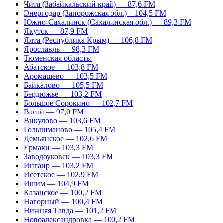
Чита (Забайкальский край) — 87,6 FM
Энергодар (Запорожская обл.) – 104,5 FM
Южно-Сахалинск (Сахалинская обл.) — 89,3 FM
Якутск — 87,9 FM
Ялта (Республика Крым) — 106,8 FM
Ярославль — 98,3 FM
Тюменская область:
Абатское — 103,8 FM
Аромашево — 103,5 FM
Байкалово — 105,5 FM
Бердюжье — 103,2 FM
Большое Сорокино — 102,7 FM
Вагай — 97,0 FM
Викулово — 103,6 FM
Голышманово — 105,4 FM
Демьянское — 102,6 FM
Ермаки — 103,3 FM
Заводоуковск — 103,3 FM
Ингаир — 103,2 FM
Исетское — 102,9 FM
Ишим — 104,9 FM
Казанское — 100,2 FM
Нагорный — 100,4 FM
Нижняя Тавда — 101,2 FM
Новоалександровка — 100,2 FM