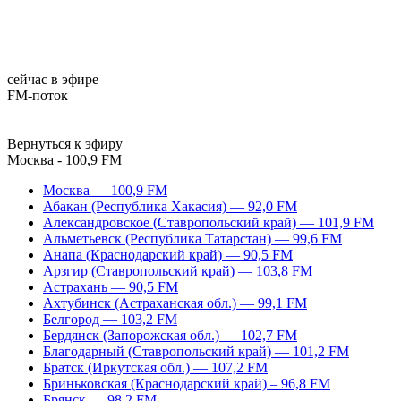
сейчас в эфире
FM-поток
Вернуться к эфиру
Москва - 100,9 FM
Москва — 100,9 FM
Абакан (Республика Хакасия) — 92,0 FM
Александровское (Ставропольский край) — 101,9 FM
Альметьевск (Республика Татарстан) — 99,6 FM
Анапа (Краснодарский край) — 90,5 FM
Арзгир (Ставропольский край) — 103,8 FM
Астрахань — 90,5 FM
Ахтубинск (Астраханская обл.) — 99,1 FM
Белгород — 103,2 FM
Бердянск (Запорожская обл.) — 102,7 FM
Благодарный (Ставропольский край) — 101,2 FM
Братск (Иркутская обл.) — 107,2 FM
Бриньковская (Краснодарский край) – 96,8 FM
Брянск — 98,2 FM