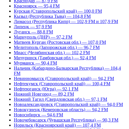
Краснодар — 87,9 FM
Красноярск — 95,4 FM
Курская (Ставропольский край) — 100,0 FM
Кызыл (Республика Тыва) — 104,8 FM
Лимасол (Республика Кипр) — 102,9 FM и 107,9 FM
Липецк — 97,9 FM
Луганск — 88,8 FM
Мариуполь (ДНР) — 97,2 FM
Матвеев Курган (Ростовская обл.) — 107,0 FM
Мелитополь (Запорожская обл.) — 96,7 FM
Миасс (Челябинская обл.) — 102,2 FM
Мичуринск (Тамбовская обл.) — 92,4 FM
Мурманск — 90,4 FM
Нальчик (Кабардино-Балкарская Республика) — 104,4
FM
Невинномысск (Ставропольский край) — 94,2 FM
Нефтекумск (Ставропольский край) — 100,4 FM
Нефтеюганск (Югра) — 92,1 FM
Нижний Новгород — 89,2 FM
Нижний Тагил (Свердловская обл.) — 97,1 FM
Новоалександровск (Ставропольский край) — 94,0 FM
Новокузнецк (Кемеровская область) — 94,2 FM
Новосибирск — 94,6 FM
Новочебоксарск (Чувашская Республика) — 90,3 FM
Норильск (Красноярский край) — 107,4 FM