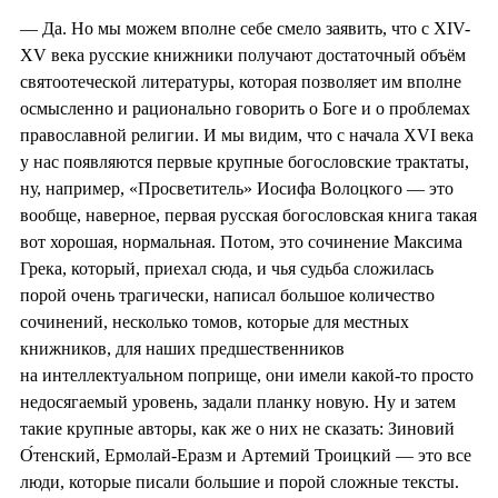
— Да. Но мы можем вполне себе смело заявить, что с XIV-
XV века русские книжники получают достаточный объём
святоотеческой литературы, которая позволяет им вполне
осмысленно и рационально говорить о Боге и о проблемах
православной религии. И мы видим, что с начала XVI века
у нас появляются первые крупные богословские трактаты,
ну, например, «Просветитель» Иосифа Волоцкого — это
вообще, наверное, первая русская богословская книга такая
вот хорошая, нормальная. Потом, это сочинение Максима
Грека, который, приехал сюда, и чья судьба сложилась
порой очень трагически, написал большое количество
сочинений, несколько томов, которые для местных
книжников, для наших предшественников
на интеллектуальном поприще, они имели какой-то просто
недосягаемый уровень, задали планку новую. Ну и затем
такие крупные авторы, как же о них не сказать: Зиновий
О́тенский, Ермолай-Еразм и Артемий Троицкий — это все
люди, которые писали большие и порой сложные тексты.