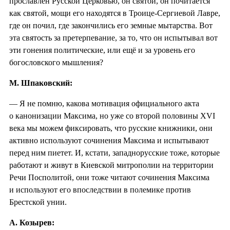
прославлен Русской Церковью, он святой, он почитается
как святой, мощи его находятся в Троице-Сергиевой Лавре,
где он почил, где закончились его земные мытарства. Вот
эта святость за претерпевание, за то, что он испытывал вот
эти гонения политические, или ещё и за уровень его
богословского мышления?
М. Шпаковский:
— Я не помню, какова мотивация официального акта
о канонизации Максима, но уже со второй половины XVI
века мы можем фиксировать, что русские книжники, они
активно используют сочинения Максима и испытывают
перед ним пиетет. И, кстати, западнорусские тоже, которые
работают и живут в Киевской митрополии на территории
Речи Посполитой, они тоже читают сочинения Максима
и используют его впоследствии в полемике против
Брестской унии.
А. Козырев: