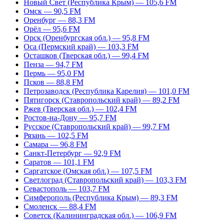
Новый Свет (Республика Крым) — 105,6 FM
Омск — 90,5 FM
Оренбург — 88,3 FM
Орёл — 95,6 FM
Орск (Оренбургская обл.) — 95,8 FM
Оса (Пермский край) — 103,3 FM
Осташков (Тверская обл.) — 99,4 FM
Пенза — 94,7 FM
Пермь — 95,0 FM
Псков — 88,8 FM
Петрозаводск (Республика Карелия) — 101,0 FM
Пятигорск (Ставропольский край) — 89,2 FM
Ржев (Тверская обл.) — 102,4 FM
Ростов-на-Дону — 95,7 FM
Русское (Ставропольский край) — 99,7 FM
Рязань — 102,5 FM
Самара — 96,8 FM
Санкт-Петербург — 92,9 FM
Саратов — 101,1 FM
Саргатское (Омская обл.) — 107,5 FM
Светлоград (Ставропольский край) — 103,3 FM
Севастополь — 103,7 FM
Симферополь (Республика Крым) — 89,3 FM
Смоленск — 88,4 FM
Советск (Калининградская обл.) — 106,9 FM