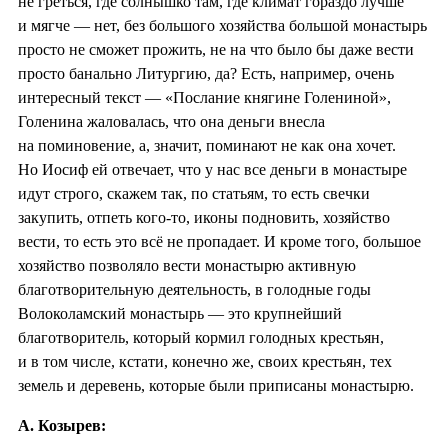
не греться, где солнышко там, где климат гораздо лучше
и мягче — нет, без большого хозяйства большой монастырь
просто не сможет прожить, не на что было бы даже вести
просто банально Литургию, да? Есть, например, очень
интересный текст — «Послание княгине Голениной»,
Голенина жаловалась, что она деньги внесла
на поминовение, а, значит, поминают не как она хочет.
Но Иосиф ей отвечает, что у нас все деньги в монастыре
идут строго, скажем так, по статьям, то есть свечки
закупить, отпеть кого-то, иконы подновить, хозяйство
вести, то есть это всё не пропадает. И кроме того, большое
хозяйство позволяло вести монастырю активную
благотворительную деятельность, в голодные годы
Волоколамский монастырь — это крупнейший
благотворитель, который кормил голодных крестьян,
и в том числе, кстати, конечно же, своих крестьян, тех
земель и деревень, которые были приписаны монастырю.
А. Козырев: