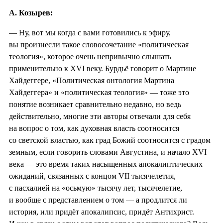
А. Козырев:
— Ну, вот мы когда с вами готовились к эфиру,
вы произнесли такое словосочетание «политическая
теология», которое очень непривычно слышать
применительно к XVI веку. Бурдьё говорит о Мартине
Хайдеггере, «Политическая онтология Мартина
Хайдеггера» и «политическая теология» — тоже это
понятие возникает сравнительно недавно, но ведь
действительно, многие эти авторы отвечали для себя
на вопрос о том, как духовная власть соотносится
со светской властью, как град Божий соотносится с градом
земным, если говорить словами Августина, и начало XVI
века — это время таких насыщенных апокалиптических
ожиданий, связанных с концом VII тысячелетия,
с пасхалией на «осьмую» тысячу лет, тысячелетие,
и вообще с представлением о том — а продлится ли
история, или придёт апокалипсис, придёт Антихрист.