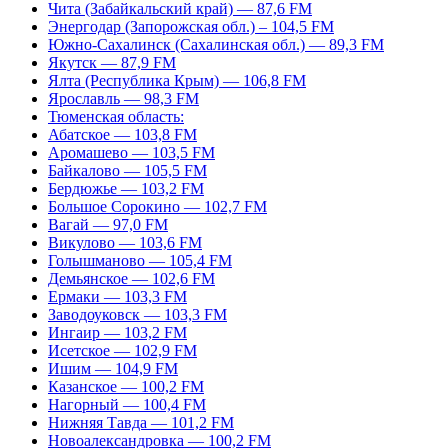
Чита (Забайкальский край) — 87,6 FM
Энергодар (Запорожская обл.) – 104,5 FM
Южно-Сахалинск (Сахалинская обл.) — 89,3 FM
Якутск — 87,9 FM
Ялта (Республика Крым) — 106,8 FM
Ярославль — 98,3 FM
Тюменская область:
Абатское — 103,8 FM
Аромашево — 103,5 FM
Байкалово — 105,5 FM
Бердюжье — 103,2 FM
Большое Сорокино — 102,7 FM
Вагай — 97,0 FM
Викулово — 103,6 FM
Голышманово — 105,4 FM
Демьянское — 102,6 FM
Ермаки — 103,3 FM
Заводоуковск — 103,3 FM
Ингаир — 103,2 FM
Исетское — 102,9 FM
Ишим — 104,9 FM
Казанское — 100,2 FM
Нагорный — 100,4 FM
Нижняя Тавда — 101,2 FM
Новоалександровка — 100,2 FM