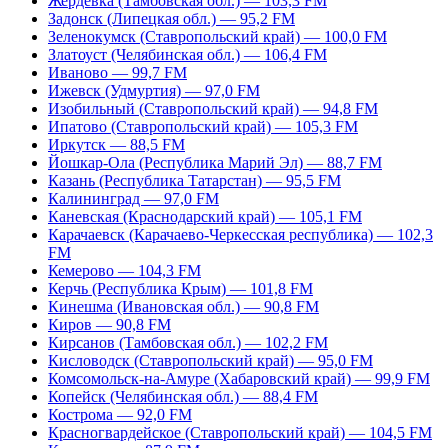
Жердевка (Тамбовская обл.) — 103,3 FM
Задонск (Липецкая обл.) — 95,2 FM
Зеленокумск (Ставропольский край) — 100,0 FM
Златоуст (Челябинская обл.) — 106,4 FM
Иваново — 99,7 FM
Ижевск (Удмуртия) — 97,0 FM
Изобильный (Ставропольский край) — 94,8 FM
Ипатово (Ставропольский край) — 105,3 FM
Иркутск — 88,5 FM
Йошкар-Ола (Республика Марий Эл) — 88,7 FM
Казань (Республика Татарстан) — 95,5 FM
Калининград — 97,0 FM
Каневская (Краснодарский край) — 105,1 FM
Карачаевск (Карачаево-Черкесская республика) — 102,3
FM
Кемерово — 104,3 FM
Керчь (Республика Крым) — 101,8 FM
Кинешма (Ивановская обл.) — 90,8 FM
Киров — 90,8 FM
Кирсанов (Тамбовская обл.) — 102,2 FM
Кисловодск (Ставропольский край) — 95,0 FM
Комсомольск-на-Амуре (Хабаровский край) — 99,9 FM
Копейск (Челябинская обл.) — 88,4 FM
Кострома — 92,0 FM
Красногвардейское (Ставропольский край) — 104,5 FM