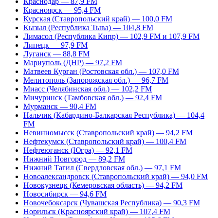
Краснодар — 87,9 FM
Красноярск — 95,4 FM
Курская (Ставропольский край) — 100,0 FM
Кызыл (Республика Тыва) — 104,8 FM
Лимасол (Республика Кипр) — 102,9 FM и 107,9 FM
Липецк — 97,9 FM
Луганск — 88,8 FM
Мариуполь (ДНР) — 97,2 FM
Матвеев Курган (Ростовская обл.) — 107,0 FM
Мелитополь (Запорожская обл.) — 96,7 FM
Миасс (Челябинская обл.) — 102,2 FM
Мичуринск (Тамбовская обл.) — 92,4 FM
Мурманск — 90,4 FM
Нальчик (Кабардино-Балкарская Республика) — 104,4
FM
Невинномысск (Ставропольский край) — 94,2 FM
Нефтекумск (Ставропольский край) — 100,4 FM
Нефтеюганск (Югра) — 92,1 FM
Нижний Новгород — 89,2 FM
Нижний Тагил (Свердловская обл.) — 97,1 FM
Новоалександровск (Ставропольский край) — 94,0 FM
Новокузнецк (Кемеровская область) — 94,2 FM
Новосибирск — 94,6 FM
Новочебоксарск (Чувашская Республика) — 90,3 FM
Норильск (Красноярский край) — 107,4 FM