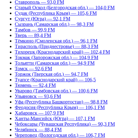
Ставрополь — 93,0 FM
Старый Оскол (Белгородская обл.) — 104,0 FM
Судак (Республика Крым) — 105,6 FM
Сургут (Югра) — 92,1 FM
Сызрань (Самарская обл.) — 98,3 FM
Тамбов — 99,9 FM
Тверь — 89,4 FM
Тёмкино (Смоленская обл.) — 96,1 FM
Тирасполь (Приднестровье) — 88,3 FM
Тихорецк (Краснодарский край) — 102,4 FM
Токмак (Запорожская обл.) — 104,9 FM
Тольятти (Самарская обл.) — 94,9 FM
Томск — 92,6 FM
Торжок (Тверская обл.) — 94,7 FM
Туапсе (Краснодарский край) — 106,5
Тюмень — 92,4 FM
Уварово (Тамбовская обл.) — 100,6 FM
Ульяновск — 93,6 FM
Уфа (Республика Башкортостан) — 98,8 FM
Феодосия (Республика Крым) — 106,1 FM
Хабаровск — 107,9 FM
Ханты-Мансийск (Югра) — 107,1 FM
Чебоксары (Чувашская Республика) — 90,3 FM
Челябинск — 88,4 FM
Череповец (Вологодская обл.) — 106,7 FM