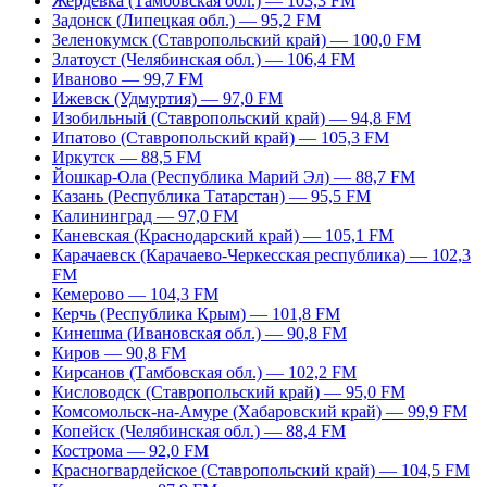
Жердевка (Тамбовская обл.) — 103,3 FM
Задонск (Липецкая обл.) — 95,2 FM
Зеленокумск (Ставропольский край) — 100,0 FM
Златоуст (Челябинская обл.) — 106,4 FM
Иваново — 99,7 FM
Ижевск (Удмуртия) — 97,0 FM
Изобильный (Ставропольский край) — 94,8 FM
Ипатово (Ставропольский край) — 105,3 FM
Иркутск — 88,5 FM
Йошкар-Ола (Республика Марий Эл) — 88,7 FM
Казань (Республика Татарстан) — 95,5 FM
Калининград — 97,0 FM
Каневская (Краснодарский край) — 105,1 FM
Карачаевск (Карачаево-Черкесская республика) — 102,3
FM
Кемерово — 104,3 FM
Керчь (Республика Крым) — 101,8 FM
Кинешма (Ивановская обл.) — 90,8 FM
Киров — 90,8 FM
Кирсанов (Тамбовская обл.) — 102,2 FM
Кисловодск (Ставропольский край) — 95,0 FM
Комсомольск-на-Амуре (Хабаровский край) — 99,9 FM
Копейск (Челябинская обл.) — 88,4 FM
Кострома — 92,0 FM
Красногвардейское (Ставропольский край) — 104,5 FM