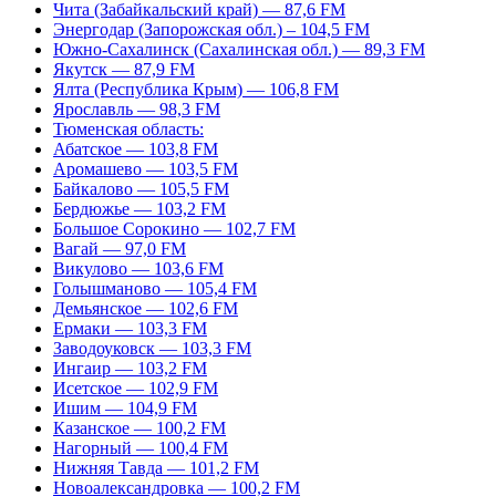
Чита (Забайкальский край) — 87,6 FM
Энергодар (Запорожская обл.) – 104,5 FM
Южно-Сахалинск (Сахалинская обл.) — 89,3 FM
Якутск — 87,9 FM
Ялта (Республика Крым) — 106,8 FM
Ярославль — 98,3 FM
Тюменская область:
Абатское — 103,8 FM
Аромашево — 103,5 FM
Байкалово — 105,5 FM
Бердюжье — 103,2 FM
Большое Сорокино — 102,7 FM
Вагай — 97,0 FM
Викулово — 103,6 FM
Голышманово — 105,4 FM
Демьянское — 102,6 FM
Ермаки — 103,3 FM
Заводоуковск — 103,3 FM
Ингаир — 103,2 FM
Исетское — 102,9 FM
Ишим — 104,9 FM
Казанское — 100,2 FM
Нагорный — 100,4 FM
Нижняя Тавда — 101,2 FM
Новоалександровка — 100,2 FM