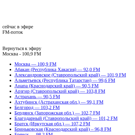
сейчас в эфире
FM-поток
Вернуться к эфиру
Москва - 100,9 FM
Москва — 100,9 FM
Абакан (Республика Хакасия) — 92,0 FM
Александровское (Ставропольский край) — 101,9 FM
Альметьевск (Республика Татарстан) — 99,6 FM
Анапа (Краснодарский край) — 90,5 FM
Арзгир (Ставропольский край) — 103,8 FM
Астрахань — 90,5 FM
Ахтубинск (Астраханская обл.) — 99,1 FM
Белгород — 103,2 FM
Бердянск (Запорожская обл.) — 102,7 FM
Благодарный (Ставропольский край) — 101,2 FM
Братск (Иркутская обл.) — 107,2 FM
Бриньковская (Краснодарский край) – 96,8 FM
Брянск — 98,2 FM