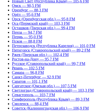
Новый Свет (Республика Крым) — 105,6 FM
Омск — 90,5 FM
Оренбург — 88,3 FM
Орёл — 95,6 FM
Орск (Оренбургская обл.) — 95,8 FM
Оса (Пермский край) — 103,3 FM
Осташков (Тверская обл.) — 99,4 FM
Пенза — 94,7 FM
Пермь — 95,0 FM
Псков — 88,8 FM
Петрозаводск (Республика Карелия) — 101,0 FM
Пятигорск (Ставропольский край) — 89,2 FM
Ржев (Тверская обл.) — 102,4 FM
Ростов-на-Дону — 95,7 FM
Русское (Ставропольский край) — 99,7 FM
Рязань — 102,5 FM
Самара — 96,8 FM
Санкт-Петербург — 92,9 FM
Саратов — 101,1 FM
Саргатское (Омская обл.) — 107,5 FM
Светлоград (Ставропольский край) — 103,3 FM
Севастополь — 103,7 FM
Симферополь (Республика Крым) — 89,3 FM
Смоленск — 88,4 FM
Советск (Калининградская обл.) — 106,9 FM