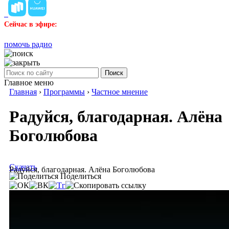
Сейчас в эфире:
помочь радио
Поиск
Главное меню
Главная
›
Программы
›
Частное мнение
Радуйся, благодарная. Алёна
Боголюбова
Скачать
Радуйся, благодарная. Алёна Боголюбова
Поделиться