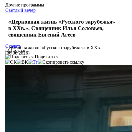
Другие программы
Светлый вечер
«Церковная жизнь «Русского зарубежья»
в ХХв.». Священник Илья Соловьев,
священник Евгений Агеев
Скачать
Церковная жизнь «Русского зарубежья» в ХХв.
06.08.2026
(06.08.2026)
Поделиться