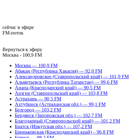
сейчас в эфире
FM-поток
Вернуться к эфиру
Москва - 100,9 FM
Москва — 100,9 FM
Абакан (Республика Хакасия) — 92,0 FM
Александровское (Ставропольский край) — 101,9 FM
Альметьевск (Республика Татарстан) — 99,6 FM
Анапа (Краснодарский край) — 90,5 FM
Арзгир (Ставропольский край) — 103,8 FM
Астрахань — 90,5 FM
Ахтубинск (Астраханская обл.) — 99,1 FM
Белгород — 103,2 FM
Бердянск (Запорожская обл.) — 102,7 FM
Благодарный (Ставропольский край) — 101,2 FM
Братск (Иркутская обл.) — 107,2 FM
Бриньковская (Краснодарский край) – 96,8 FM
Брянск — 98,2 FM