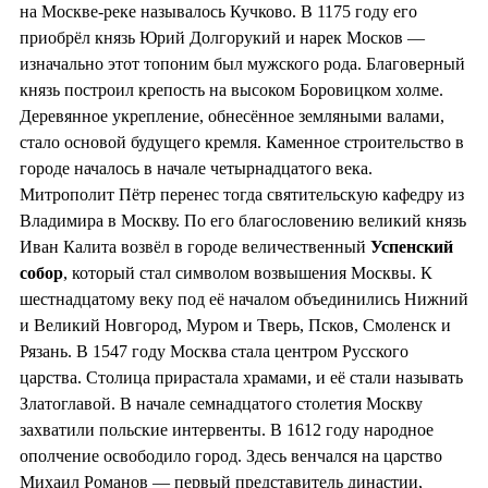
на Москве-реке называлось Кучково. В 1175 году его
приобрёл князь Юрий Долгорукий и нарек Москов —
изначально этот топоним был мужского рода. Благоверный
князь построил крепость на высоком Боровицком холме.
Деревянное укрепление, обнесённое земляными валами,
стало основой будущего кремля. Каменное строительство в
городе началось в начале четырнадцатого века.
Митрополит Пётр перенес тогда святительскую кафедру из
Владимира в Москву. По его благословению великий князь
Иван Калита возвёл в городе величественный
Успенский
собор
, который стал символом возвышения Москвы. К
шестнадцатому веку под её началом объединились Нижний
и Великий Новгород, Муром и Тверь, Псков, Смоленск и
Рязань. В 1547 году Москва стала центром Русского
царства. Столица прирастала храмами, и её стали называть
Златоглавой. В начале семнадцатого столетия Москву
захватили польские интервенты. В 1612 году народное
ополчение освободило город. Здесь венчался на царство
Михаил Романов — первый представитель династии,