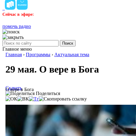
Сейчас в эфире:
помочь радио
Поиск
Главное меню
Главная
›
Программы
›
Актуальная тема
29 мая. О вере в Бога
Скачать
О вере в Бога
Поделиться