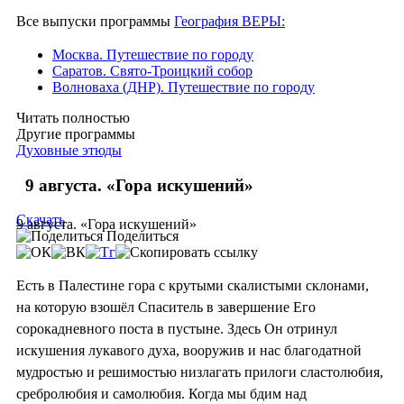
Все выпуски программы
География ВЕРЫ:
Москва. Путешествие по городу
Саратов. Свято-Троицкий собор
Волноваха (ДНР). Путешествие по городу
Читать полностью
Другие программы
Духовные этюды
9 августа. «Гора искушений»
Скачать
9 августа. «Гора искушений»
Поделиться
Есть в Палестине гора с крутыми скалистыми склонами,
на которую взошёл Спаситель в завершение Его
сорокадневного поста в пустыне. Здесь Он отринул
искушения лукавого духа, вооружив и нас благодатной
мудростью и решимостью низлагать прилоги сластолюбия,
сребролюбия и самолюбия. Когда мы бдим над