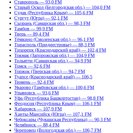
Ставрополь — 93,0 FM
Старый Оскол (Белгородская обл.) — 104,0 FM
Судак (Республика Крым) — 105,6 FM
Сургут (Югра) — 92,1 FM
Сызрань (Самарская обл.) — 98,3 FM
Тамбов — 99,9 FM
Тверь — 89,4 FM
Тёмкино (Смоленская обл.) — 96,1 FM
Тирасполь (Приднестровье) — 88,3 FM
Тихорецк (Краснодарский край) — 102,4 FM
Токмак (Запорожская обл.) — 104,9 FM
Тольятти (Самарская обл.) — 94,9 FM
Томск — 92,6 FM
Торжок (Тверская обл.) — 94,7 FM
Туапсе (Краснодарский край) — 106,5
Тюмень — 92,4 FM
Уварово (Тамбовская обл.) — 100,6 FM
Ульяновск — 93,6 FM
Уфа (Республика Башкортостан) — 98,8 FM
Феодосия (Республика Крым) — 106,1 FM
Хабаровск — 107,9 FM
Ханты-Мансийск (Югра) — 107,1 FM
Чебоксары (Чувашская Республика) — 90,3 FM
Челябинск — 88,4 FM
Череповец (Вологодская обл.) — 106,7 FM