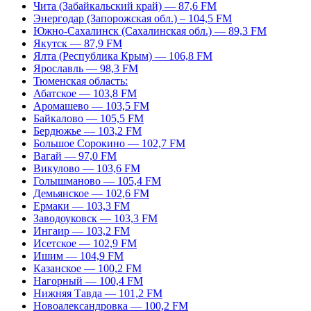
Чита (Забайкальский край) — 87,6 FM
Энергодар (Запорожская обл.) – 104,5 FM
Южно-Сахалинск (Сахалинская обл.) — 89,3 FM
Якутск — 87,9 FM
Ялта (Республика Крым) — 106,8 FM
Ярославль — 98,3 FM
Тюменская область:
Абатское — 103,8 FM
Аромашево — 103,5 FM
Байкалово — 105,5 FM
Бердюжье — 103,2 FM
Большое Сорокино — 102,7 FM
Вагай — 97,0 FM
Викулово — 103,6 FM
Голышманово — 105,4 FM
Демьянское — 102,6 FM
Ермаки — 103,3 FM
Заводоуковск — 103,3 FM
Ингаир — 103,2 FM
Исетское — 102,9 FM
Ишим — 104,9 FM
Казанское — 100,2 FM
Нагорный — 100,4 FM
Нижняя Тавда — 101,2 FM
Новоалександровка — 100,2 FM