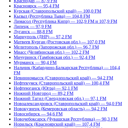
Краснодар — 87,9 FM
Красноярск — 95,4 FM
Курская (Ставропольский край) — 100,0 FM
Кызыл (Республика Тыва) — 104,8 FM
Лимасол (Республика Кипр) — 102,9 FM и 107,9 FM
Липецк — 97,9 FM
Луганск — 88,8 FM
Мариуполь (ДНР) — 97,2 FM
Матвеев Курган (Ростовская обл.) — 107,0 FM
Мелитополь (Запорожская обл.) — 96,7 FM
Миасс (Челябинская обл.) — 102,2 FM
Мичуринск (Тамбовская обл.) — 92,4 FM
Мурманск — 90,4 FM
Нальчик (Кабардино-Балкарская Республика) — 104,4
FM
Невинномысск (Ставропольский край) — 94,2 FM
Нефтекумск (Ставропольский край) — 100,4 FM
Нефтеюганск (Югра) — 92,1 FM
Нижний Новгород — 89,2 FM
Нижний Тагил (Свердловская обл.) — 97,1 FM
Новоалександровск (Ставропольский край) — 94,0 FM
Новокузнецк (Кемеровская область) — 94,2 FM
Новосибирск — 94,6 FM
Новочебоксарск (Чувашская Республика) — 90,3 FM
Норильск (Красноярский край) — 107,4 FM