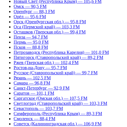
Новый Свет (Республика Крым) — 105,6 FM
Омск — 90,5 FM
Оренбург — 88,3 FM
Орёл — 95,6 FM
Орск (Оренбургская обл.) — 95,8 FM
Оса (Пермский край) — 103,3 FM
Осташков (Тверская обл.) — 99,4 FM
Пенза — 94,7 FM
Пермь — 95,0 FM
Псков — 88,8 FM
Петрозаводск (Республика Карелия) — 101,0 FM
Пятигорск (Ставропольский край) — 89,2 FM
Ржев (Тверская обл.) — 102,4 FM
Ростов-на-Дону — 95,7 FM
Русское (Ставропольский край) — 99,7 FM
Рязань — 102,5 FM
Самара — 96,8 FM
Санкт-Петербург — 92,9 FM
Саратов — 101,1 FM
Саргатское (Омская обл.) — 107,5 FM
Светлоград (Ставропольский край) — 103,3 FM
Севастополь — 103,7 FM
Симферополь (Республика Крым) — 89,3 FM
Смоленск — 88,4 FM
Советск (Калининградская обл.) — 106,9 FM