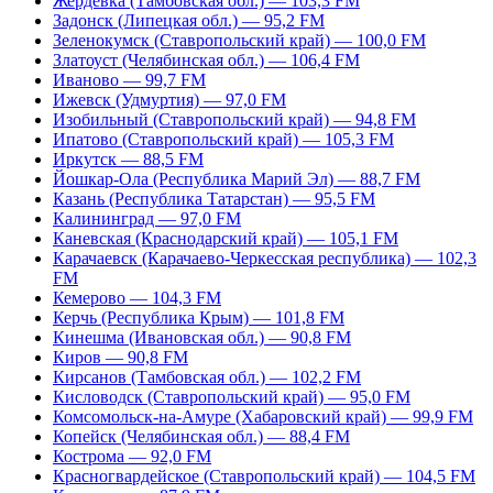
Жердевка (Тамбовская обл.) — 103,3 FM
Задонск (Липецкая обл.) — 95,2 FM
Зеленокумск (Ставропольский край) — 100,0 FM
Златоуст (Челябинская обл.) — 106,4 FM
Иваново — 99,7 FM
Ижевск (Удмуртия) — 97,0 FM
Изобильный (Ставропольский край) — 94,8 FM
Ипатово (Ставропольский край) — 105,3 FM
Иркутск — 88,5 FM
Йошкар-Ола (Республика Марий Эл) — 88,7 FM
Казань (Республика Татарстан) — 95,5 FM
Калининград — 97,0 FM
Каневская (Краснодарский край) — 105,1 FM
Карачаевск (Карачаево-Черкесская республика) — 102,3
FM
Кемерово — 104,3 FM
Керчь (Республика Крым) — 101,8 FM
Кинешма (Ивановская обл.) — 90,8 FM
Киров — 90,8 FM
Кирсанов (Тамбовская обл.) — 102,2 FM
Кисловодск (Ставропольский край) — 95,0 FM
Комсомольск-на-Амуре (Хабаровский край) — 99,9 FM
Копейск (Челябинская обл.) — 88,4 FM
Кострома — 92,0 FM
Красногвардейское (Ставропольский край) — 104,5 FM