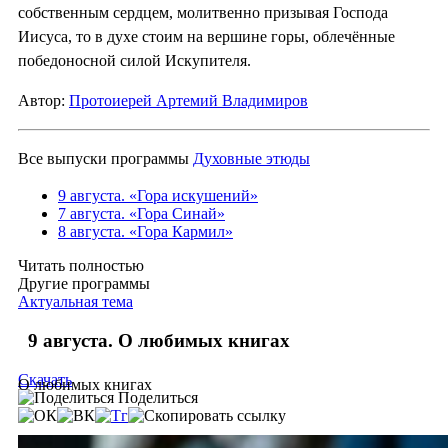
собственным сердцем, молитвенно призывая Господа
Иисуса, то в духе стоим на вершине горы, облечённые
победоносной силой Искупителя.
Автор:
Протоиерей Артемий Владимиров
Все выпуски программы
Духовные этюды
9 августа. «Гора искушений»
7 августа. «Гора Синай»
8 августа. «Гора Кармил»
Читать полностью
Другие программы
Актуальная тема
9 августа. О любимых книгах
Скачать
О любимых книгах
Поделиться