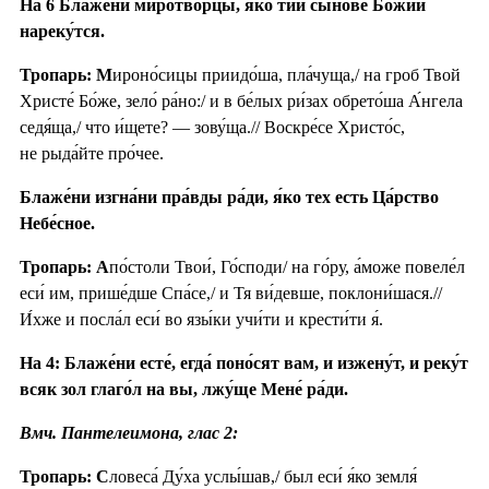
На 6 Блаже́ни миротво́рцы, я́ко ти́и сы́нове Бо́жии
нареку́тся.
Тропарь: М
ироно́сицы приидо́ша, пла́чуща,/ на гроб Твой
Христе́ Бо́же, зело́ ра́но:/ и в бе́лых ри́зах обрето́ша А́нгела
седя́ща,/ что и́щете? — зову́ща.// Воскре́се Христо́с,
не рыда́йте про́чее.
Блаже́ни изгна́ни пра́вды ра́ди, я́ко тех есть Ца́рство
Небе́сное.
Тропарь: А
по́столи Твои́, Го́споди/ на го́ру, а́може повеле́л
еси́ им, прише́дше Спа́се,/ и Тя ви́девше, поклони́шася.//
И́хже и посла́л еси́ во язы́ки учи́ти и крести́ти я́.
На 4: Блаже́ни есте́, егда́ поно́сят вам, и изжену́т, и реку́т
всяк зол глаго́л на вы, лжу́ще Мене́ ра́ди.
Вмч. Пантелеимона, глас 2:
Тропарь: С
ловеса́ Ду́ха услы́шав,/ был еси́ я́ко земля́