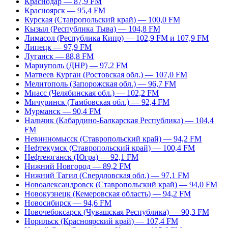
Краснодар — 87,9 FM
Красноярск — 95,4 FM
Курская (Ставропольский край) — 100,0 FM
Кызыл (Республика Тыва) — 104,8 FM
Лимасол (Республика Кипр) — 102,9 FM и 107,9 FM
Липецк — 97,9 FM
Луганск — 88,8 FM
Мариуполь (ДНР) — 97,2 FM
Матвеев Курган (Ростовская обл.) — 107,0 FM
Мелитополь (Запорожская обл.) — 96,7 FM
Миасс (Челябинская обл.) — 102,2 FM
Мичуринск (Тамбовская обл.) — 92,4 FM
Мурманск — 90,4 FM
Нальчик (Кабардино-Балкарская Республика) — 104,4
FM
Невинномысск (Ставропольский край) — 94,2 FM
Нефтекумск (Ставропольский край) — 100,4 FM
Нефтеюганск (Югра) — 92,1 FM
Нижний Новгород — 89,2 FM
Нижний Тагил (Свердловская обл.) — 97,1 FM
Новоалександровск (Ставропольский край) — 94,0 FM
Новокузнецк (Кемеровская область) — 94,2 FM
Новосибирск — 94,6 FM
Новочебоксарск (Чувашская Республика) — 90,3 FM
Норильск (Красноярский край) — 107,4 FM