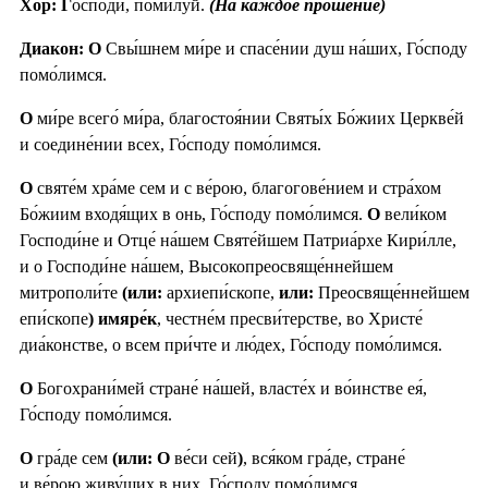
Хор: Г
о́споди, поми́луй.
(На каждое прошение)
Диакон: О
Свы́шнем ми́ре и спасе́нии душ на́ших, Го́споду
помо́лимся.
О
ми́ре всего́ ми́ра, благостоя́нии Святы́х Бо́жиих Церкве́й
и соедине́нии всех, Го́споду помо́лимся.
О
святе́м хра́ме сем и с ве́рою, благогове́нием и стра́хом
Бо́жиим входя́щих в онь, Го́споду помо́лимся.
О
вели́ком
Господи́не и Отце́ на́шем Святе́йшем Патриа́рхе Кири́лле,
и о Господи́не на́шем, Высокопреосвяще́ннейшем
митрополи́те
(или:
архиепи́скопе,
или:
Преосвяще́ннейшем
епи́скопе
) имяре́к
, честне́м пресви́терстве, во Христе́
диа́констве, о всем при́чте и лю́дех, Го́споду помо́лимся.
О
Богохрани́мей стране́ на́шей, власте́х и во́инстве ея́,
Го́споду помо́лимся.
О
гра́де сем
(или: О
ве́си сей
)
, вся́ком гра́де, стране́
и ве́рою живу́щих в них, Го́споду помо́лимся.