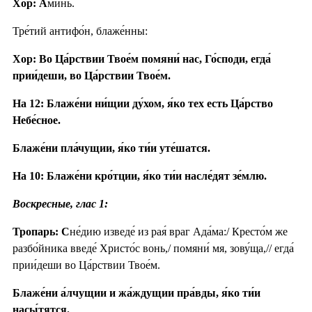
Хор: А
ми́нь.
Тре́тий антифо́н, блаже́нны:
Хор: Во Ца́рствии Твое́м помяни́ нас, Го́споди, егда́
прии́деши, во Ца́рствии Твое́м.
На 12: Блаже́ни ни́щии ду́хом, я́ко тех есть Ца́рство
Небе́сное.
Блаже́ни пла́чущии, я́ко ти́и уте́шатся.
На 10: Блаже́ни кро́тции, я́ко ти́и насле́дят зе́млю.
Воскресные, глас 1:
Тропарь: С
не́дию изведе́ из рая́ враг Ада́ма:/ Кресто́м же
разбо́йника введе́ Христо́с вонь,/ помяни́ мя, зову́ща,// егда́
прии́деши во Ца́рствии Твое́м.
Блаже́ни а́лчущии и жа́ждущии пра́вды, я́ко ти́и
насы́тятся.