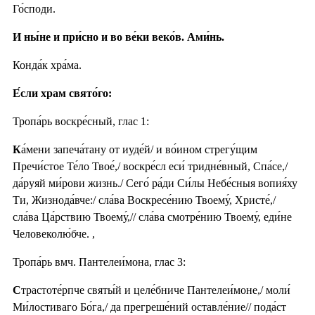
Го́споди.
И ны́не и при́сно и во ве́ки веко́в. Ами́нь.
Конда́к хра́ма.
Е́сли храм свято́го:
Тропа́рь воскре́сный, глас 1:
К
а́мени запеча́тану от иуде́й/ и во́ином стрегу́щим
Пречи́стое Те́ло Твое́,/ воскре́сл еси́ тридне́вный, Спа́се,/
да́руяй ми́рови жизнь./ Сего́ ра́ди Си́лы Небе́сныя вопия́ху
Ти, Жизнода́вче:/ сла́ва Воскресе́нию Твоему́, Христе́,/
сла́ва Ца́рствию Твоему́,// сла́ва смотре́нию Твоему́, еди́не
Человеколю́бче. ,
Тропа́рь вмч. Пантелеи́мона, глас 3:
С
трастоте́рпче святы́й и целе́бниче Пантелеи́моне,/ моли́
Ми́лостиваго Бо́га,/ да прегреше́ний оставле́ние// пода́ст