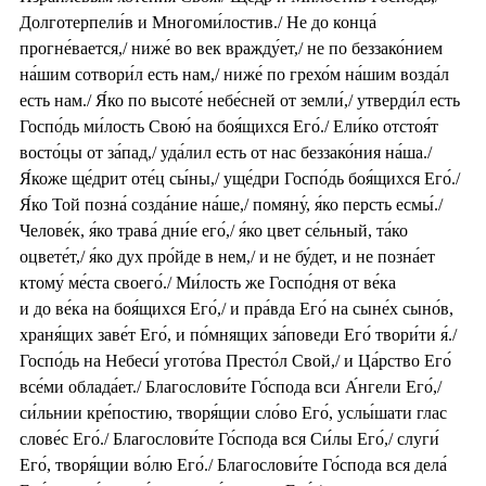
Долготерпели́в и Многоми́лостив./ Не до конца́
прогне́вается,/ ниже́ во век вражду́ет,/ не по беззако́нием
на́шим сотвори́л есть нам,/ ниже́ по грехо́м на́шим возда́л
есть нам./ Я́ко по высоте́ небе́сней от земли́,/ утверди́л есть
Госпо́дь ми́лость Свою́ на боя́щихся Его́./ Ели́ко отстоя́т
восто́цы от за́пад,/ уда́лил есть от нас беззако́ния на́ша./
Я́коже ще́дрит оте́ц сы́ны,/ уще́дри Госпо́дь боя́щихся Его́./
Я́ко Той позна́ созда́ние на́ше,/ помяну́, я́ко персть есмы́./
Челове́к, я́ко трава́ дни́е его́,/ я́ко цвет се́льный, та́ко
оцвете́т,/ я́ко дух про́йде в нем,/ и не бу́дет, и не позна́ет
ктому́ ме́ста своего́./ Ми́лость же Госпо́дня от ве́ка
и до ве́ка на боя́щихся Его́,/ и пра́вда Его́ на сыне́х сыно́в,
храня́щих заве́т Его́, и по́мнящих за́поведи Его́ твори́ти я́./
Госпо́дь на Небеси́ угото́ва Престо́л Свой,/ и Ца́рство Его́
все́ми облада́ет./ Благослови́те Го́спода вси А́нгели Его́,/
си́льнии кре́постию, творя́щии сло́во Его́, услы́шати глас
слове́с Его́./ Благослови́те Го́спода вся Си́лы Его́,/ слуги́
Его́, творя́щии во́лю Его́./ Благослови́те Го́спода вся дела́