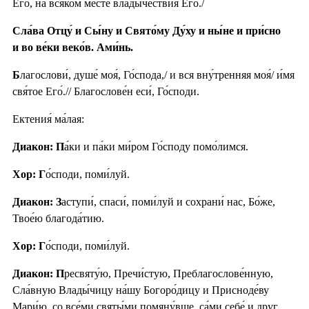
Его́, на вся́ком ме́сте влады́чествия Его́./
Сла́ва Отцу́ и Сы́ну и Свято́му Ду́ху и ны́не и при́сно
и во ве́ки веко́в. Ами́нь.
Б
лагослови́, душе́ моя́, Го́спода,/ и вся вну́тренняя моя́/ и́мя
свя́тое Его́.// Благослове́н еси́, Го́споди.
Ектения́ ма́лая:
Диакон: П
а́ки и па́ки ми́ром Го́споду помо́лимся.
Хор: Г
о́споди, поми́луй.
Диакон: З
аступи́, спаси́, поми́луй и сохрани́ нас, Бо́же,
Твое́ю благода́тию.
Хор: Г
о́споди, поми́луй.
Диакон: П
ресвяту́ю, Пречи́стую, Преблагослове́нную,
Сла́вную Влады́чицу на́шу Богоро́дицу и Присноде́ву
Мари́ю, со все́ми святы́ми помяну́вше, са́ми себе́ и друг