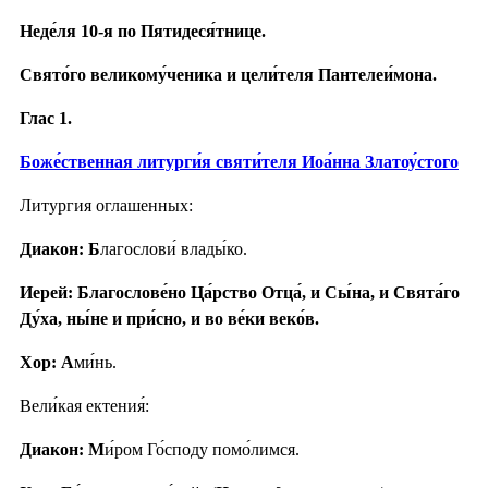
Неде́ля 10-я по Пятидеся́тнице.
Свято́го великому́ченика и цели́теля Пантелеи́мона.
Глас 1.
Боже́ственная литурги́я святи́теля Иоа́нна Златоу́стого
Литургия оглашенных:
Диакон: Б
лагослови́ влады́ко.
Иерей: Благослове́но Ца́рство Отца́, и Сы́на, и Свята́го
Ду́ха, ны́не и при́сно, и во ве́ки веко́в.
Хор: А
ми́нь.
Вели́кая ектения́:
Диакон: М
и́ром Го́споду помо́лимся.