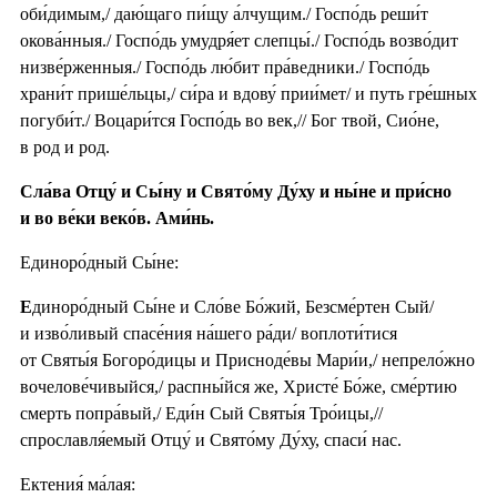
оби́димым,/ даю́щаго пи́щу а́лчущим./ Госпо́дь реши́т
окова́нныя./ Госпо́дь умудря́ет слепцы́./ Госпо́дь возво́дит
низве́рженныя./ Госпо́дь лю́бит пра́ведники./ Госпо́дь
храни́т прише́льцы,/ си́ра и вдову́ прии́мет/ и путь гре́шных
погуби́т./ Воцари́тся Госпо́дь во век,// Бог твой, Сио́не,
в род и род.
Сла́ва Отцу́ и Сы́ну и Свято́му Ду́ху и ны́не и при́сно
и во ве́ки веко́в. Ами́нь.
Единоро́дный Сы́не:
Е
диноро́дный Сы́не и Сло́ве Бо́жий, Безсме́ртен Сый/
и изво́ливый спасе́ния на́шего ра́ди/ воплоти́тися
от Святы́я Богоро́дицы и Присноде́вы Мари́и,/ непрело́жно
вочелове́чивыйся,/ распны́йся же, Христе́ Бо́же, сме́ртию
смерть попра́вый,/ Еди́н Сый Святы́я Тро́ицы,//
спрославля́емый Отцу́ и Свято́му Ду́ху, спаси́ нас.
Ектения́ ма́лая: