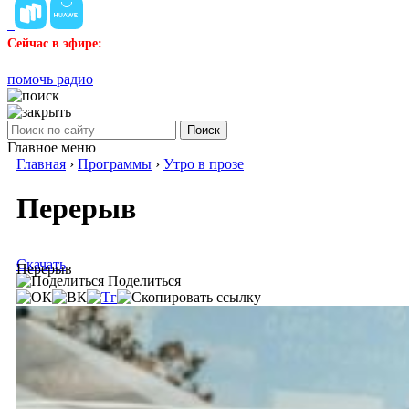
Сейчас в эфире:
помочь радио
Поиск
Главное меню
Главная
›
Программы
›
Утро в прозе
Перерыв
Скачать
Перерыв
Поделиться