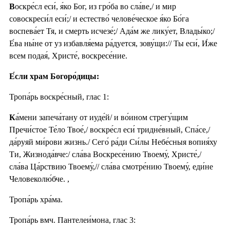
В
оскре́сл еси́, я́ко Бог, из гро́ба во сла́ве,/ и мир
совоскреси́л еси́;/ и естество́ челове́ческое я́ко Бо́га
воспева́ет Тя, и смерть исчезе́;/ Ада́м же лику́ет, Влады́ко;/
Е́ва ны́не от уз избавля́ема ра́дуется, зову́щи:// Ты еси́, И́же
всем подая́, Христе́, воскресе́ние.
Е́сли храм Богоро́дицы:
Тропа́рь воскре́сный, глас 1:
К
а́мени запеча́тану от иуде́й/ и во́ином стрегу́щим
Пречи́стое Те́ло Твое́,/ воскре́сл еси́ тридне́вный, Спа́се,/
да́руяй ми́рови жизнь./ Сего́ ра́ди Си́лы Небе́сныя вопия́ху
Ти, Жизнода́вче:/ сла́ва Воскресе́нию Твоему́, Христе́,/
сла́ва Ца́рствию Твоему́,// сла́ва смотре́нию Твоему́, еди́не
Человеколю́бче. ,
Тропа́рь хра́ма.
Тропа́рь вмч. Пантелеи́мона, глас 3: