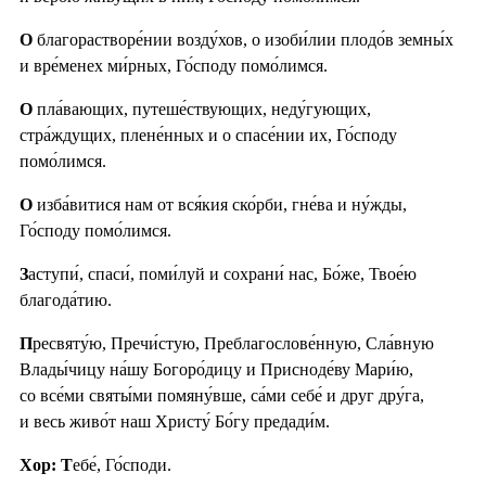
О
благорастворе́нии возду́хов, о изоби́лии плодо́в земны́х
и вре́менех ми́рных, Го́споду помо́лимся.
О
пла́вающих, путеше́ствующих, неду́гующих,
стра́ждущих, плене́нных и о спасе́нии их, Го́споду
помо́лимся.
О
изба́витися нам от вся́кия ско́рби, гне́ва и ну́жды,
Го́споду помо́лимся.
З
аступи́, спаси́, поми́луй и сохрани́ нас, Бо́же, Твое́ю
благода́тию.
П
ресвяту́ю, Пречи́стую, Преблагослове́нную, Сла́вную
Влады́чицу на́шу Богоро́дицу и Присноде́ву Мари́ю,
со все́ми святы́ми помяну́вше, са́ми себе́ и друг дру́га,
и весь живо́т наш Христу́ Бо́гу предади́м.
Хор: Т
ебе́, Го́споди.