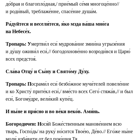
до́брая и благопло́дная,/ прие́мый се́мя многоце́нно//
и роди́вый, треблаже́нне, спасе́ние душа́м.
Ра́дуйтеся и весели́теся, я́ко мзда ва́ша мно́га
на Небесе́х.
Тропарь:
У
мертви́л еси́ мудрова́ние змии́на угрызе́ния
и ду́шу оживи́л еси́,// богодохнове́нно возроди́вся и Царю́
всех предстоя́.
Сла́ва Отцу́ и Сы́ну и Свято́му Ду́ху.
Тропарь: П
осрами́л еси́ безбо́жное мучи́телей повеле́ние
и ко Христу́ прите́кл еси́,/ вме́сто всех Сего́ стяжа́в,// и был
еси́, Богому́дре, вели́кий купе́ц.
И ны́не и при́сно и во ве́ки веко́в. Ами́нь.
Богородичен: Н
ося́й Боже́ственным манове́нием всю
тварь, Госпо́дь/ на руку́ но́сится Твое́ю, Де́во.// Его́же ны́не
моли́ изба́вити от бед пою́щия Тя.