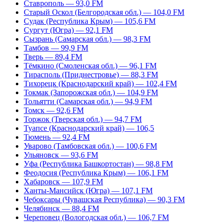
Ставрополь — 93,0 FM
Старый Оскол (Белгородская обл.) — 104,0 FM
Судак (Республика Крым) — 105,6 FM
Сургут (Югра) — 92,1 FM
Сызрань (Самарская обл.) — 98,3 FM
Тамбов — 99,9 FM
Тверь — 89,4 FM
Тёмкино (Смоленская обл.) — 96,1 FM
Тирасполь (Приднестровье) — 88,3 FM
Тихорецк (Краснодарский край) — 102,4 FM
Токмак (Запорожская обл.) — 104,9 FM
Тольятти (Самарская обл.) — 94,9 FM
Томск — 92,6 FM
Торжок (Тверская обл.) — 94,7 FM
Туапсе (Краснодарский край) — 106,5
Тюмень — 92,4 FM
Уварово (Тамбовская обл.) — 100,6 FM
Ульяновск — 93,6 FM
Уфа (Республика Башкортостан) — 98,8 FM
Феодосия (Республика Крым) — 106,1 FM
Хабаровск — 107,9 FM
Ханты-Мансийск (Югра) — 107,1 FM
Чебоксары (Чувашская Республика) — 90,3 FM
Челябинск — 88,4 FM
Череповец (Вологодская обл.) — 106,7 FM