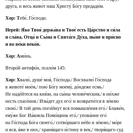
дру́га, и весь живо́т наш Христу́ Бо́гу предади́м.
Хор: Т
ебе́, Го́споди.
Иерей: Я́ко Твоя́ держа́ва и Твое́ есть Ца́рство и си́ла
и сла́ва, Отца́ и Сы́на и Свята́го Ду́ха, ны́не и при́сно
и во ве́ки веко́в.
Хор: А
ми́нь.
Второ́й антифо́н, псало́м 145:
Хор: Х
вали́, душе́ моя́, Го́спода./ Восхвалю́ Го́спода
в животе́ мое́м,/ пою́ Бо́гу моему́, до́ндеже есмь./
Не наде́йтеся на кня́зи, на сы́ны челове́ческия,/ в ни́хже
несть спасе́ния./ Изы́дет дух его́/ и возврати́тся в зе́млю
свою́./ В той день поги́бнут вся помышле́ния его́./ Блаже́н,
ему́же Бог Иа́ковль Помо́щник его́,/ упова́ние его́
на Го́спода Бо́га своего́,/ сотво́ршаго не́бо и зе́млю,/ мо́ре
и вся, я́же в них,/ храня́щаго и́стину в век,/ творя́щаго суд