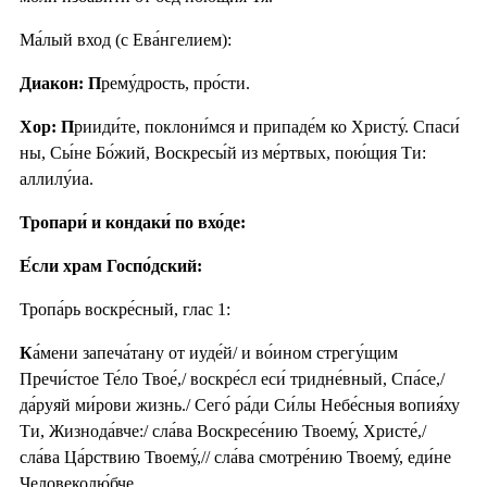
Ма́лый вход (с Ева́нгелием):
Диакон: П
рему́дрость, про́сти.
Хор: П
рииди́те, поклони́мся и припаде́м ко Христу́. Спаси́
ны, Сы́не Бо́жий, Воскресы́й из ме́ртвых, пою́щия Ти:
аллилу́иа.
Тропари́ и кондаки́ по вхо́де:
Е́сли храм Госпо́дский:
Тропа́рь воскре́сный, глас 1:
К
а́мени запеча́тану от иуде́й/ и во́ином стрегу́щим
Пречи́стое Те́ло Твое́,/ воскре́сл еси́ тридне́вный, Спа́се,/
да́руяй ми́рови жизнь./ Сего́ ра́ди Си́лы Небе́сныя вопия́ху
Ти, Жизнода́вче:/ сла́ва Воскресе́нию Твоему́, Христе́,/
сла́ва Ца́рствию Твоему́,// сла́ва смотре́нию Твоему́, еди́не
Человеколю́бче.