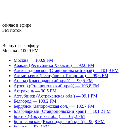
сейчас в эфире
FM-поток
Вернуться к эфиру
Москва - 100,9 FM
Москва — 100,9 FM
Абакан (Республика Хакасия) — 92,0 FM
Александровское (Ставропольский край) — 101,9 FM
Альметьевск (Республика Татарстан) — 99,6 FM
Анапа (Краснодарский край) — 90,5 FM
Арзгир (Ставропольский край) — 103,8 FM
Астрахань — 90,5 FM
Ахтубинск (Астраханская обл.) — 99,1 FM
Белгород — 103,2 FM
Бердянск (Запорожская обл.) — 102,7 FM
Благодарный (Ставропольский край) — 101,2 FM
Братск (Иркутская обл.) — 107,2 FM
Бриньковская (Краснодарский край) – 96,8 FM
Брянск — 98,2 FM