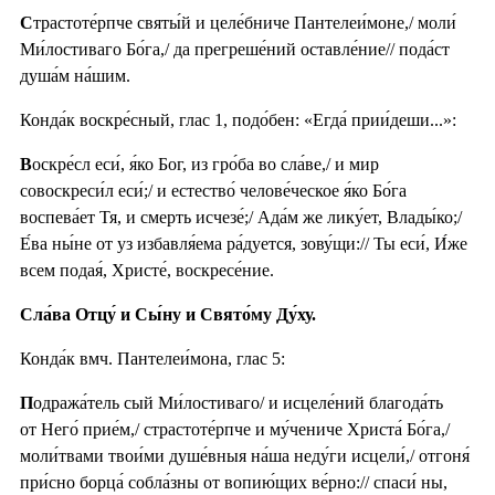
С
трастоте́рпче святы́й и целе́бниче Пантелеи́моне,/ моли́
Ми́лостиваго Бо́га,/ да прегреше́ний оставле́ние// пода́ст
душа́м на́шим.
Конда́к воскре́сный, глас 1, подо́бен: «Егда́ прии́деши...»:
В
оскре́сл еси́, я́ко Бог, из гро́ба во сла́ве,/ и мир
совоскреси́л еси́;/ и естество́ челове́ческое я́ко Бо́га
воспева́ет Тя, и смерть исчезе́;/ Ада́м же лику́ет, Влады́ко;/
Е́ва ны́не от уз избавля́ема ра́дуется, зову́щи:// Ты еси́, И́же
всем подая́, Христе́, воскресе́ние.
Сла́ва Отцу́ и Сы́ну и Свято́му Ду́ху.
Конда́к вмч. Пантелеи́мона, глас 5:
П
одража́тель сый Ми́лостиваго/ и исцеле́ний благода́ть
от Него́ прие́м,/ страстоте́рпче и му́чениче Христа́ Бо́га,/
моли́твами твои́ми душе́вныя на́ша неду́ги исцели́,/ отгоня́
при́сно борца́ собла́зны от вопию́щих ве́рно:// спаси́ ны,