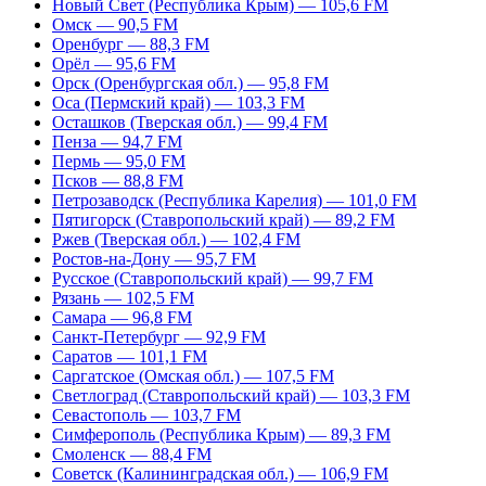
Новый Свет (Республика Крым) — 105,6 FM
Омск — 90,5 FM
Оренбург — 88,3 FM
Орёл — 95,6 FM
Орск (Оренбургская обл.) — 95,8 FM
Оса (Пермский край) — 103,3 FM
Осташков (Тверская обл.) — 99,4 FM
Пенза — 94,7 FM
Пермь — 95,0 FM
Псков — 88,8 FM
Петрозаводск (Республика Карелия) — 101,0 FM
Пятигорск (Ставропольский край) — 89,2 FM
Ржев (Тверская обл.) — 102,4 FM
Ростов-на-Дону — 95,7 FM
Русское (Ставропольский край) — 99,7 FM
Рязань — 102,5 FM
Самара — 96,8 FM
Санкт-Петербург — 92,9 FM
Саратов — 101,1 FM
Саргатское (Омская обл.) — 107,5 FM
Светлоград (Ставропольский край) — 103,3 FM
Севастополь — 103,7 FM
Симферополь (Республика Крым) — 89,3 FM
Смоленск — 88,4 FM
Советск (Калининградская обл.) — 106,9 FM