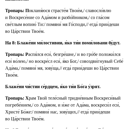
Тропарь: П
окланя́юся страсте́м Твои́м,/ славосло́влю
и Воскресе́ние со Ада́мом и разбо́йником,/ со гла́сом
све́тлым вопию́ Ти:/ помяни́ мя Го́споди,// егда́ прии́деши
во Ца́рствии Твое́м.
На 8: Блаже́ни ми́лостивии, я́ко ти́и поми́ловани бу́дут.
Тропарь: Р
аспя́лся еси́, безгре́шне,/ и во гро́бе положи́лся
еси́ во́лею,/ но воскре́сл еси́, я́ко Бог,/ совоздви́гнувый Себе́
Ада́ма,/ помяни́ мя, зову́ща,// егда́ прии́деши во Ца́рствии
Твое́м.
Блаже́ни чи́стии се́рдцем, я́ко ти́и Бо́га у́зрят.
Тропарь: Х
рам Твой теле́сный тридне́вным Воскреси́вый
погребе́нием,/ со Ада́мом, и и́же от Ада́ма, воскреси́л еси́,
Христе́ Бо́же:/ помяни́ нас, зову́щих,// егда́ прии́деши
во Ца́рствии Твое́м.