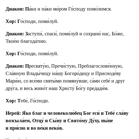
Диакон: П
а́ки и па́ки ми́ром Го́споду помо́лимся.
Хор: Г
о́споди, поми́луй.
Диакон: З
аступи́, спаси́, поми́луй и сохрани́ нас, Бо́же,
Твое́ю благода́тию.
Хор: Г
о́споди, поми́луй.
Диакон: П
ресвяту́ю, Пречи́стую, Преблагослове́нную,
Сла́вную Влады́чицу на́шу Богоро́дицу и Присноде́ву
Мари́ю, со все́ми святы́ми помяну́вше, са́ми себе́ и друг
дру́га, и весь живо́т наш Христу́ Бо́гу предади́м.
Хор: Т
ебе́, Го́споди.
Иерей: Я́ко благ и человеколю́бец Бог еси́ и Тебе́ сла́ву
возсыла́ем, Отцу́ и Сы́ну и Свято́му Ду́ху, ны́не
и при́сно и во ве́ки веко́в.