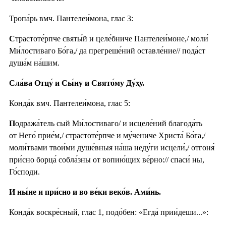
Тропа́рь вмч. Пантелеи́мона, глас 3:
С
трастоте́рпче святы́й и целе́бниче Пантелеи́моне,/ моли́
Ми́лостиваго Бо́га,/ да прегреше́ний оставле́ние// пода́ст
душа́м на́шим.
Сла́ва Отцу́ и Сы́ну и Свято́му Ду́ху.
Конда́к вмч. Пантелеи́мона, глас 5:
П
одража́тель сый Ми́лостиваго/ и исцеле́ний благода́ть
от Него́ прие́м,/ страстоте́рпче и му́чениче Христа́ Бо́га,/
моли́твами твои́ми душе́вныя на́ша неду́ги исцели́,/ отгоня́
при́сно борца́ собла́зны от вопию́щих ве́рно:// спаси́ ны,
Го́споди.
И ны́не и при́сно и во ве́ки веко́в. Ами́нь.
Конда́к воскре́сный, глас 1, подо́бен: «Егда́ прии́деши...»: