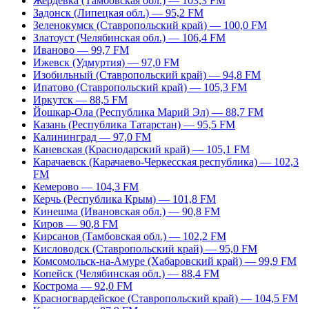
Жердевка (Тамбовская обл.) — 103,3 FM
Задонск (Липецкая обл.) — 95,2 FM
Зеленокумск (Ставропольский край) — 100,0 FM
Златоуст (Челябинская обл.) — 106,4 FM
Иваново — 99,7 FM
Ижевск (Удмуртия) — 97,0 FM
Изобильный (Ставропольский край) — 94,8 FM
Ипатово (Ставропольский край) — 105,3 FM
Иркутск — 88,5 FM
Йошкар-Ола (Республика Марий Эл) — 88,7 FM
Казань (Республика Татарстан) — 95,5 FM
Калининград — 97,0 FM
Каневская (Краснодарский край) — 105,1 FM
Карачаевск (Карачаево-Черкесская республика) — 102,3
FM
Кемерово — 104,3 FM
Керчь (Республика Крым) — 101,8 FM
Кинешма (Ивановская обл.) — 90,8 FM
Киров — 90,8 FM
Кирсанов (Тамбовская обл.) — 102,2 FM
Кисловодск (Ставропольский край) — 95,0 FM
Комсомольск-на-Амуре (Хабаровский край) — 99,9 FM
Копейск (Челябинская обл.) — 88,4 FM
Кострома — 92,0 FM
Красногвардейское (Ставропольский край) — 104,5 FM