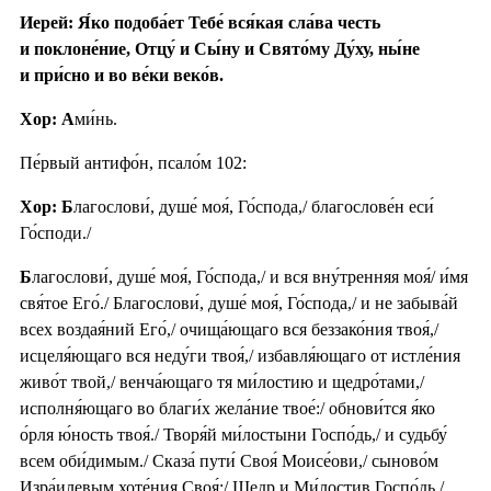
Иерей: Я́ко подоба́ет Тебе́ вся́кая сла́ва честь
и поклоне́ние, Отцу́ и Сы́ну и Свято́му Ду́ху, ны́не
и при́сно и во ве́ки веко́в.
Хор: А
ми́нь.
Пе́рвый антифо́н, псало́м 102:
Хор: Б
лагослови́, душе́ моя́, Го́спода,/ благослове́н еси́
Го́споди./
Б
лагослови́, душе́ моя́, Го́спода,/ и вся вну́тренняя моя́/ и́мя
свя́тое Его́./ Благослови́, душе́ моя́, Го́спода,/ и не забыва́й
всех воздая́ний Его́,/ очища́ющаго вся беззако́ния твоя́,/
исцеля́ющаго вся неду́ги твоя́,/ избавля́ющаго от истле́ния
живо́т твой,/ венча́ющаго тя ми́лостию и щедро́тами,/
исполня́ющаго во благи́х жела́ние твое́:/ обнови́тся я́ко
о́рля ю́ность твоя́./ Творя́й ми́лостыни Госпо́дь,/ и судьбу́
всем оби́димым./ Сказа́ пути́ Своя́ Моисе́ови,/ сыново́м
Изра́илевым хоте́ния Своя́:/ Щедр и Ми́лостив Госпо́дь,/