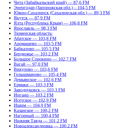
Чита (Забайкальский край) — 87,6 FM
Энергодар (Запорожская обл.) – 104,5 FM
Южно-Сахалинск (Сахалинская обл.) — 89,3 FM
Якутск — 87,9 FM
Ялта (Республика Крым) — 106,8 FM
Ярославль — 98,3 FM
Тюменская область:
Абатское — 103,8 FM
Аромашево — 103,5 FM
Байкалово — 105,5 FM
Бердюжье — 103,2 FM
Большое Сорокино — 102,7 FM
Вагай — 97,0 FM
Викулово — 103,6 FM
Голышманово — 105,4 FM
Демьянское — 102,6 FM
Ермаки — 103,3 FM
Заводоуковск — 103,3 FM
Ингаир — 103,2 FM
Исетское — 102,9 FM
Ишим — 104,9 FM
Казанское — 100,2 FM
Нагорный — 100,4 FM
Нижняя Тавда — 101,2 FM
Новоалександровка — 100,2 FM