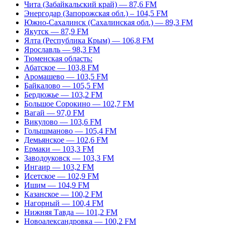
Чита (Забайкальский край) — 87,6 FM
Энергодар (Запорожская обл.) – 104,5 FM
Южно-Сахалинск (Сахалинская обл.) — 89,3 FM
Якутск — 87,9 FM
Ялта (Республика Крым) — 106,8 FM
Ярославль — 98,3 FM
Тюменская область:
Абатское — 103,8 FM
Аромашево — 103,5 FM
Байкалово — 105,5 FM
Бердюжье — 103,2 FM
Большое Сорокино — 102,7 FM
Вагай — 97,0 FM
Викулово — 103,6 FM
Голышманово — 105,4 FM
Демьянское — 102,6 FM
Ермаки — 103,3 FM
Заводоуковск — 103,3 FM
Ингаир — 103,2 FM
Исетское — 102,9 FM
Ишим — 104,9 FM
Казанское — 100,2 FM
Нагорный — 100,4 FM
Нижняя Тавда — 101,2 FM
Новоалександровка — 100,2 FM