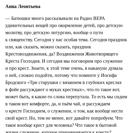
Анна Леонтьева
— Батюшки много рассказывали на Радио ВЕРА
удивительных вещей про окормление детей, про детскую
молитву, про детскую литургию, вообще о пути
к священству. Сегодня у нас особая тема. Сегодня праздник
или, как сказать, можно сказать, праздник
Крестовоздвижения, да? Воздвижения Животворящего
Креста Господня. И сегодня мы поговорим про служение
и про крест. Знаете, к этой теме очень, я накануне думала
о ней, сложно подойти, потому что помните у Иосифа
Бродского «Три старушки с вязанием в глубоких креслах
в фойе рассуждают о муках крестных», что-то такое вот,
может быть, я какие-то слова перепутала. То есть мы сидим
в таком вот комфорте, да, и пьём чай, и рассуждаем
о кресте Господнем, о служении, о том, как вообще нести
свой крест. Но, тем не менее, вот давайте попробуем. Что
такое вообще крест для человека? Что такое в бытовой
жизни служение, которое приравнивается к кресту?