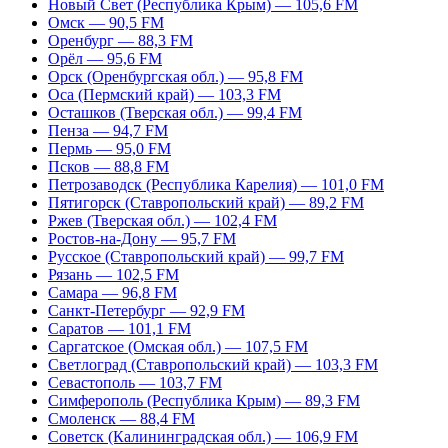
Новый Свет (Республика Крым) — 105,6 FM
Омск — 90,5 FM
Оренбург — 88,3 FM
Орёл — 95,6 FM
Орск (Оренбургская обл.) — 95,8 FM
Оса (Пермский край) — 103,3 FM
Осташков (Тверская обл.) — 99,4 FM
Пенза — 94,7 FM
Пермь — 95,0 FM
Псков — 88,8 FM
Петрозаводск (Республика Карелия) — 101,0 FM
Пятигорск (Ставропольский край) — 89,2 FM
Ржев (Тверская обл.) — 102,4 FM
Ростов-на-Дону — 95,7 FM
Русское (Ставропольский край) — 99,7 FM
Рязань — 102,5 FM
Самара — 96,8 FM
Санкт-Петербург — 92,9 FM
Саратов — 101,1 FM
Саргатское (Омская обл.) — 107,5 FM
Светлоград (Ставропольский край) — 103,3 FM
Севастополь — 103,7 FM
Симферополь (Республика Крым) — 89,3 FM
Смоленск — 88,4 FM
Советск (Калининградская обл.) — 106,9 FM