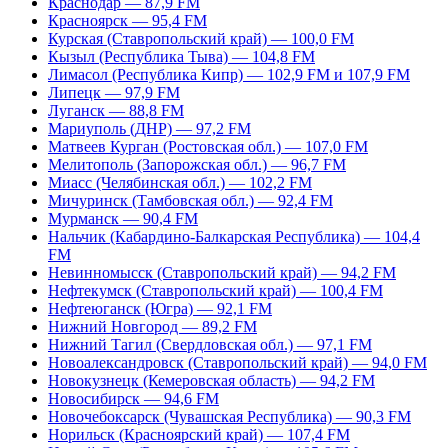
Краснодар — 87,9 FM
Красноярск — 95,4 FM
Курская (Ставропольский край) — 100,0 FM
Кызыл (Республика Тыва) — 104,8 FM
Лимасол (Республика Кипр) — 102,9 FM и 107,9 FM
Липецк — 97,9 FM
Луганск — 88,8 FM
Мариуполь (ДНР) — 97,2 FM
Матвеев Курган (Ростовская обл.) — 107,0 FM
Мелитополь (Запорожская обл.) — 96,7 FM
Миасс (Челябинская обл.) — 102,2 FM
Мичуринск (Тамбовская обл.) — 92,4 FM
Мурманск — 90,4 FM
Нальчик (Кабардино-Балкарская Республика) — 104,4
FM
Невинномысск (Ставропольский край) — 94,2 FM
Нефтекумск (Ставропольский край) — 100,4 FM
Нефтеюганск (Югра) — 92,1 FM
Нижний Новгород — 89,2 FM
Нижний Тагил (Свердловская обл.) — 97,1 FM
Новоалександровск (Ставропольский край) — 94,0 FM
Новокузнецк (Кемеровская область) — 94,2 FM
Новосибирск — 94,6 FM
Новочебоксарск (Чувашская Республика) — 90,3 FM
Норильск (Красноярский край) — 107,4 FM