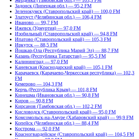
Жердевка (Тамбовская обл.) — 103,3 FM
Задонск (Липецкая обл.) — 95,2 FM
Зеленокумск (Ставропольский край) — 100,0 FM
Златоуст (Челябинская обл.) — 106,4 FM
Иваново — 99,7 FM
Ижевск (Удмуртия) — 97,0 FM
Изобильный (Ставропольский край) — 94,8 FM
Ипатово (Ставропольский край) — 105,3 FM
Иркутск — 88,5 FM
Йошкар-Ола (Республика Марий Эл) — 88,7 FM
Казань (Республика Татарстан) — 95,5 FM
Калининград — 97,0 FM
Каневская (Краснодарский край) — 105,1 FM
Карачаевск (Карачаево-Черкесская республика) — 102,3
FM
Кемерово — 104,3 FM
Керчь (Республика Крым) — 101,8 FM
Кинешма (Ивановская обл.) — 90,8 FM
Киров — 90,8 FM
Кирсанов (Тамбовская обл.) — 102,2 FM
Кисловодск (Ставропольский край) — 95,0 FM
Комсомольск-на-Амуре (Хабаровский край) — 99,9 FM
Копейск (Челябинская обл.) — 88,4 FM
Кострома — 92,0 FM
Красногвардейское (Ставропольский край) — 104,5 FM