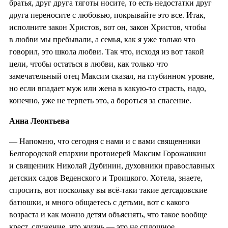
братья, друг друга тяготы носите, то есть недостатки друг
друга переносите с любовью, покрывайте это все. Итак,
исполните закон Христов, вот он, закон Христов, чтобы
в любви мы пребывали, а семья, как я уже только что
говорил, это школа любви. Так что, исходя из вот такой
цели, чтобы остаться в любви, как только что
замечательный отец Максим сказал, на глубинном уровне,
но если впадает муж или жена в какую-то страсть, надо,
конечно, уже не терпеть это, а бороться за спасение.
Анна Леонтьева
— Напомню, что сегодня с нами и с вами священники
Белгородской епархии протоиерей Максим Горожанкин
и священник Николай Дубинин, духовники православных
детских садов Веденского и Троицкого. Хотела, знаете,
спросить, вот поскольку вы всё-таки такие детсадовские
батюшки, и много общаетесь с детьми, вот с какого
возраста и как можно детям объяснять, что такое вообще
крест, служение, что жизнь — это не сплошное