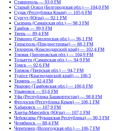
Ставрополь — 93,0 FM
Старый Оскол (Белгородская обл.) — 104,0 FM
Судак (Республика Крым) — 105,6 FM
Сургут (Югра) — 92,1 FM
Сызрань (Самарская обл.) — 98,3 FM
Тамбов — 99,9 FM
Тверь — 89,4 FM
Тёмкино (Смоленская обл.) — 96,1 FM
Тирасполь (Приднестровье) — 88,3 FM
Тихорецк (Краснодарский край) — 102,4 FM
Токмак (Запорожская обл.) — 104,9 FM
Тольятти (Самарская обл.) — 94,9 FM
Томск — 92,6 FM
Торжок (Тверская обл.) — 94,7 FM
Туапсе (Краснодарский край) — 106,5
Тюмень — 92,4 FM
Уварово (Тамбовская обл.) — 100,6 FM
Ульяновск — 93,6 FM
Уфа (Республика Башкортостан) — 98,8 FM
Феодосия (Республика Крым) — 106,1 FM
Хабаровск — 107,9 FM
Ханты-Мансийск (Югра) — 107,1 FM
Чебоксары (Чувашская Республика) — 90,3 FM
Челябинск — 88,4 FM
Череповец (Вологодская обл.) — 106,7 FM