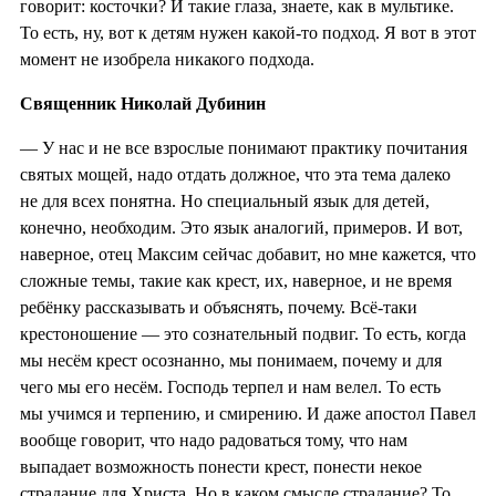
говорит: косточки? И такие глаза, знаете, как в мультике.
То есть, ну, вот к детям нужен какой-то подход. Я вот в этот
момент не изобрела никакого подхода.
Священник Николай Дубинин
— У нас и не все взрослые понимают практику почитания
святых мощей, надо отдать должное, что эта тема далеко
не для всех понятна. Но специальный язык для детей,
конечно, необходим. Это язык аналогий, примеров. И вот,
наверное, отец Максим сейчас добавит, но мне кажется, что
сложные темы, такие как крест, их, наверное, и не время
ребёнку рассказывать и объяснять, почему. Всё-таки
крестоношение — это сознательный подвиг. То есть, когда
мы несём крест осознанно, мы понимаем, почему и для
чего мы его несём. Господь терпел и нам велел. То есть
мы учимся и терпению, и смирению. И даже апостол Павел
вообще говорит, что надо радоваться тому, что нам
выпадает возможность понести крест, понести некое
страдание для Христа. Но в каком смысле страдание? То,