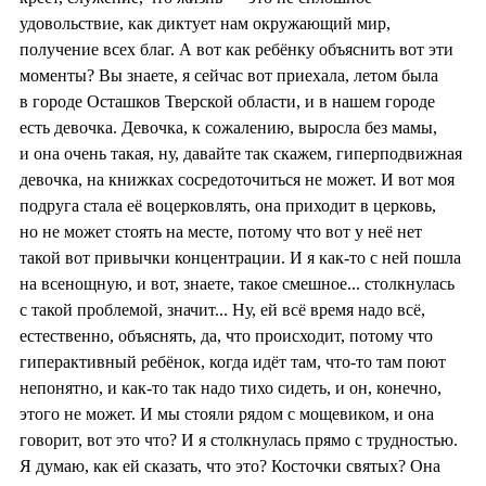
удовольствие, как диктует нам окружающий мир,
получение всех благ. А вот как ребёнку объяснить вот эти
моменты? Вы знаете, я сейчас вот приехала, летом была
в городе Осташков Тверской области, и в нашем городе
есть девочка. Девочка, к сожалению, выросла без мамы,
и она очень такая, ну, давайте так скажем, гиперподвижная
девочка, на книжках сосредоточиться не может. И вот моя
подруга стала её воцерковлять, она приходит в церковь,
но не может стоять на месте, потому что вот у неё нет
такой вот привычки концентрации. И я как-то с ней пошла
на всенощную, и вот, знаете, такое смешное... столкнулась
с такой проблемой, значит... Ну, ей всё время надо всё,
естественно, объяснять, да, что происходит, потому что
гиперактивный ребёнок, когда идёт там, что-то там поют
непонятно, и как-то так надо тихо сидеть, и он, конечно,
этого не может. И мы стояли рядом с мощевиком, и она
говорит, вот это что? И я столкнулась прямо с трудностью.
Я думаю, как ей сказать, что это? Косточки святых? Она