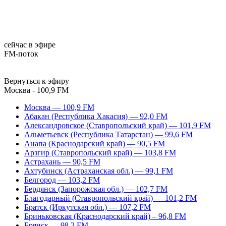
сейчас в эфире
FM-поток
Вернуться к эфиру
Москва - 100,9 FM
Москва — 100,9 FM
Абакан (Республика Хакасия) — 92,0 FM
Александровское (Ставропольский край) — 101,9 FM
Альметьевск (Республика Татарстан) — 99,6 FM
Анапа (Краснодарский край) — 90,5 FM
Арзгир (Ставропольский край) — 103,8 FM
Астрахань — 90,5 FM
Ахтубинск (Астраханская обл.) — 99,1 FM
Белгород — 103,2 FM
Бердянск (Запорожская обл.) — 102,7 FM
Благодарный (Ставропольский край) — 101,2 FM
Братск (Иркутская обл.) — 107,2 FM
Бриньковская (Краснодарский край) – 96,8 FM
Брянск — 98,2 FM