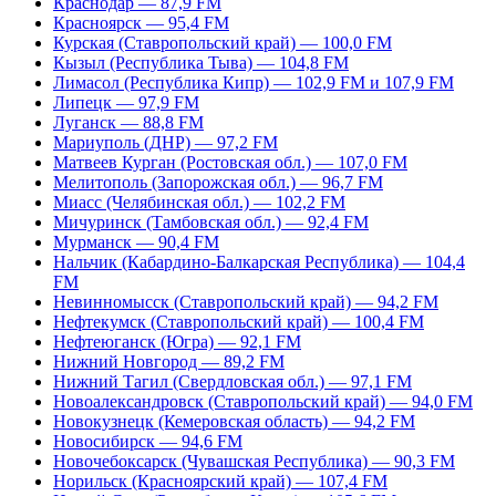
Краснодар — 87,9 FM
Красноярск — 95,4 FM
Курская (Ставропольский край) — 100,0 FM
Кызыл (Республика Тыва) — 104,8 FM
Лимасол (Республика Кипр) — 102,9 FM и 107,9 FM
Липецк — 97,9 FM
Луганск — 88,8 FM
Мариуполь (ДНР) — 97,2 FM
Матвеев Курган (Ростовская обл.) — 107,0 FM
Мелитополь (Запорожская обл.) — 96,7 FM
Миасс (Челябинская обл.) — 102,2 FM
Мичуринск (Тамбовская обл.) — 92,4 FM
Мурманск — 90,4 FM
Нальчик (Кабардино-Балкарская Республика) — 104,4
FM
Невинномысск (Ставропольский край) — 94,2 FM
Нефтекумск (Ставропольский край) — 100,4 FM
Нефтеюганск (Югра) — 92,1 FM
Нижний Новгород — 89,2 FM
Нижний Тагил (Свердловская обл.) — 97,1 FM
Новоалександровск (Ставропольский край) — 94,0 FM
Новокузнецк (Кемеровская область) — 94,2 FM
Новосибирск — 94,6 FM
Новочебоксарск (Чувашская Республика) — 90,3 FM
Норильск (Красноярский край) — 107,4 FM