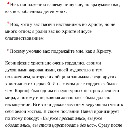
14
Не к постыжению вашему пишу сие, но вразумляю вас,
как возлюбленных детей моих.
15
Ибо, хотя у вас тысячи наставников во Христе, но не
много отцов; я родил вас во Христе Иисусе
благовествованием.
16
Посему умоляю вас: подражайте мне, как я Христу.
Коринфские христиане очень гордились своими
духовными дарованиями, своей мудростью и тем
положением, которое их община занимала среди других
христианских церквей. И на самом деле гордиться было
чем. Коринф был одним из культурных центров древнего
мира, а потому и церковная жизнь здесь была дольно
насыщенной. Всё это и давало местным верующим считать
себя белой костью. В своём послании Павел иронизирует
по этому поводу:
«Вы уже пресытились, вы уже
обогатились, вы стали царствовать без нас»
. Сразу после