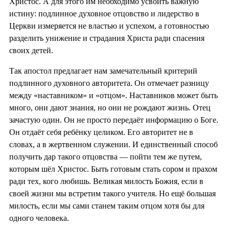
Христос. А для этого им необходимо усвоить важную
истину: подлинное духовное отцовство и лидерство в
Церкви измеряется не властью и успехом, а готовностью
разделить унижение и страдания Христа ради спасения
своих детей.
Так апостол предлагает нам замечательный критерий
подлинного духовного авторитета. Он отмечает разницу
между «наставником» и «отцом». Наставников может быть
много, они дают знания, но они не рождают жизнь. Отец
зачастую один. Он не просто передаёт информацию о Боге.
Он отдаёт себя ребёнку целиком. Его авторитет не в
словах, а в жертвенном служении. И единственный способ
получить дар такого отцовства — пойти тем же путем,
которым шёл Христос. Быть готовым стать сором и прахом
ради тех, кого любишь. Великая милость Божия, если в
своей жизни мы встретим такого учителя. Но ещё большая
милость, если мы сами станем таким отцом хотя бы для
одного человека.