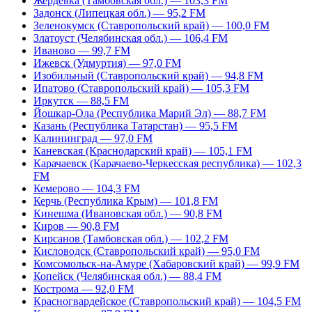
Жердевка (Тамбовская обл.) — 103,3 FM
Задонск (Липецкая обл.) — 95,2 FM
Зеленокумск (Ставропольский край) — 100,0 FM
Златоуст (Челябинская обл.) — 106,4 FM
Иваново — 99,7 FM
Ижевск (Удмуртия) — 97,0 FM
Изобильный (Ставропольский край) — 94,8 FM
Ипатово (Ставропольский край) — 105,3 FM
Иркутск — 88,5 FM
Йошкар-Ола (Республика Марий Эл) — 88,7 FM
Казань (Республика Татарстан) — 95,5 FM
Калининград — 97,0 FM
Каневская (Краснодарский край) — 105,1 FM
Карачаевск (Карачаево-Черкесская республика) — 102,3
FM
Кемерово — 104,3 FM
Керчь (Республика Крым) — 101,8 FM
Кинешма (Ивановская обл.) — 90,8 FM
Киров — 90,8 FM
Кирсанов (Тамбовская обл.) — 102,2 FM
Кисловодск (Ставропольский край) — 95,0 FM
Комсомольск-на-Амуре (Хабаровский край) — 99,9 FM
Копейск (Челябинская обл.) — 88,4 FM
Кострома — 92,0 FM
Красногвардейское (Ставропольский край) — 104,5 FM