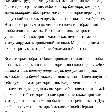
скитания, труд своими руками. После апостол делает ещё
более яркое сравнение:
«Мы, как сор для мира, как прах,
всеми попираемый»
. Греческое слово, которое переведено
на русский язык как «сор», буквально означает «отбросы».
Это то скверное, что выметают из дома и выбрасывают,
чтобы очистить место. То есть апостолы не просто
унижены. Они воспринимаются как нечто, что мешает
этому миру жить привычной жизнью. Мир воспринимает
их как грязь, от которой необходимо избавиться.
Все эти яркие образы Павел приводит не для того, чтобы
вызвать жалость и излить на коринфян свою горечь.
«Не к
постыжению вашему пишу сие, но вразумляю вас, как
возлюбленных детей моих»
, — поясняет он. Павел ощущает
себя духовным отцом коринфян. Ведь именно он, как
читаем сегодня, родил их во Христе благовествованием. И
он хочет, чтобы и коринфские христиане также приняли
этот дар отцовства и могли бы дальше передавать тот Дух
любви и служения, который оставил Своей Церкви