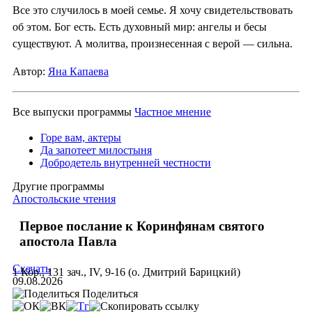
Все это случилось в моей семье. Я хочу свидетельствовать
об этом. Бог есть. Есть духовный мир: ангелы и бесы
существуют. А молитва, произнесенная с верой — сильна.
Автор:
Яна Капаева
Все выпуски программы
Частное мнение
Горе вам, актеры
Да запотеет милостыня
Добродетель внутренней честности
Другие программы
Апостольские чтения
Первое послание к Коринфянам святого
апостола Павла
Скачать
1 Кор., 131 зач., IV, 9-16 (о. Дмитрий Барицкий)
09.08.2026
Поделиться