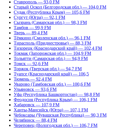
Ставрополь — 93,0 FM
Старый Оскол (Белгородская обл.) — 104,0 FM
Судак (Республика Крым) — 105,6 FM
Сургут (Югра) — 92,1 FM
Сызрань (Самарская обл.) — 98,3 FM
Тамбов — 99,9 FM
Тверь — 89,4 FM
Тёмкино (Смоленская обл.) — 96,1 FM
Тирасполь (Приднестровье) — 88,3 FM
Тихорецк (Краснодарский край) — 102,4 FM
Токмак (Запорожская обл.) — 104,9 FM
Тольятти (Самарская обл.) — 94,9 FM
Томск — 92,6 FM
Торжок (Тверская обл.) — 94,7 FM
Туапсе (Краснодарский край) — 106,5
Тюмень — 92,4 FM
Уварово (Тамбовская обл.) — 100,6 FM
Ульяновск — 93,6 FM
Уфа (Республика Башкортостан) — 98,8 FM
Феодосия (Республика Крым) — 106,1 FM
Хабаровск — 107,9 FM
Ханты-Мансийск (Югра) — 107,1 FM
Чебоксары (Чувашская Республика) — 90,3 FM
Челябинск — 88,4 FM
Череповец (Вологодская обл.) — 106,7 FM