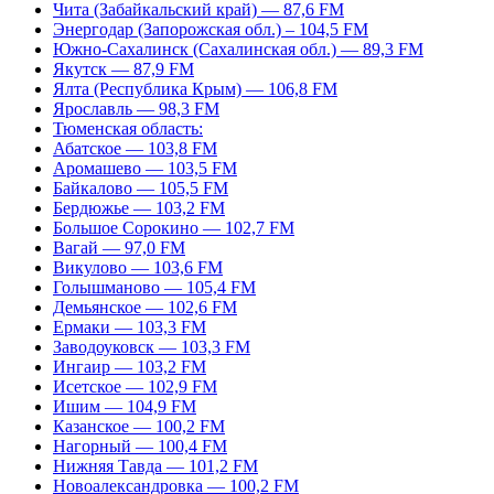
Чита (Забайкальский край) — 87,6 FM
Энергодар (Запорожская обл.) – 104,5 FM
Южно-Сахалинск (Сахалинская обл.) — 89,3 FM
Якутск — 87,9 FM
Ялта (Республика Крым) — 106,8 FM
Ярославль — 98,3 FM
Тюменская область:
Абатское — 103,8 FM
Аромашево — 103,5 FM
Байкалово — 105,5 FM
Бердюжье — 103,2 FM
Большое Сорокино — 102,7 FM
Вагай — 97,0 FM
Викулово — 103,6 FM
Голышманово — 105,4 FM
Демьянское — 102,6 FM
Ермаки — 103,3 FM
Заводоуковск — 103,3 FM
Ингаир — 103,2 FM
Исетское — 102,9 FM
Ишим — 104,9 FM
Казанское — 100,2 FM
Нагорный — 100,4 FM
Нижняя Тавда — 101,2 FM
Новоалександровка — 100,2 FM