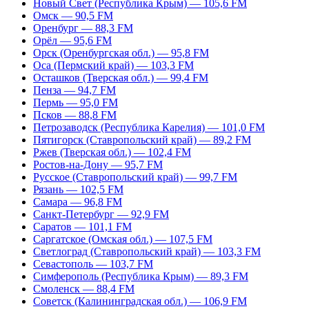
Новый Свет (Республика Крым) — 105,6 FM
Омск — 90,5 FM
Оренбург — 88,3 FM
Орёл — 95,6 FM
Орск (Оренбургская обл.) — 95,8 FM
Оса (Пермский край) — 103,3 FM
Осташков (Тверская обл.) — 99,4 FM
Пенза — 94,7 FM
Пермь — 95,0 FM
Псков — 88,8 FM
Петрозаводск (Республика Карелия) — 101,0 FM
Пятигорск (Ставропольский край) — 89,2 FM
Ржев (Тверская обл.) — 102,4 FM
Ростов-на-Дону — 95,7 FM
Русское (Ставропольский край) — 99,7 FM
Рязань — 102,5 FM
Самара — 96,8 FM
Санкт-Петербург — 92,9 FM
Саратов — 101,1 FM
Саргатское (Омская обл.) — 107,5 FM
Светлоград (Ставропольский край) — 103,3 FM
Севастополь — 103,7 FM
Симферополь (Республика Крым) — 89,3 FM
Смоленск — 88,4 FM
Советск (Калининградская обл.) — 106,9 FM