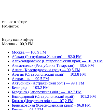
сейчас в эфире
FM-поток
Вернуться к эфиру
Москва - 100,9 FM
Москва — 100,9 FM
Абакан (Республика Хакасия) — 92,0 FM
Александровское (Ставропольский край) — 101,9 FM
Альметьевск (Республика Татарстан) — 99,6 FM
Анапа (Краснодарский край) — 90,5 FM
Арзгир (Ставропольский край) — 103,8 FM
Астрахань — 90,5 FM
Ахтубинск (Астраханская обл.) — 99,1 FM
Белгород — 103,2 FM
Бердянск (Запорожская обл.) — 102,7 FM
Благодарный (Ставропольский край) — 101,2 FM
Братск (Иркутская обл.) — 107,2 FM
Бриньковская (Краснодарский край) – 96,8 FM
Брянск — 98,2 FM