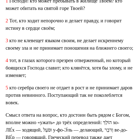
1
Господи! кто может пребывать в жилище Твоём? кто
может обитать на святой горе Твоей?
2
Тот, кто ходит непорочно и делает правду, и говорит
истину в сердце своём;
3
кто не клевещет языком своим, не делает искреннему
своему зла и не принимает поношения на ближнего своего;
4
тот, в глазах которого презрен отверженный, но который
боящихся Господа славит; кто клянётся, хотя бы злому, и не
изменяет;
5
кто серебра своего не отдает в рост и не принимает даров
против невинного. Поступающий так не поколеблется
вовек.
Смысл ответа на вопрос, кто достоин быть рядом с Богом,
вполне можно «ужать» до трёх определений: הוֹלֵךְ хо-
ЛЕ́х — ходящий, וּפֹעֵל у-фо-Э́ль — делающий, וְדֹבֵר ве-до-
ВЕ́р — говорящий. Греческий перевод также дает