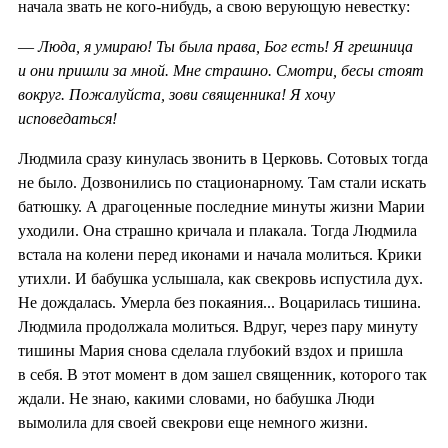
начала звать не кого-нибудь, а свою верующую невестку:
—
Люда, я умираю! Ты была права, Бог есть! Я грешница
и они пришли за мной. Мне страшно. Смотри, бесы стоят
вокруг. Пожалуйста, зови священника! Я хочу
исповедаться!
Людмила сразу кинулась звонить в Церковь. Сотовых тогда
не было. Дозвонились по стационарному. Там стали искать
батюшку. А драгоценные последние минуты жизни Марии
уходили. Она страшно кричала и плакала. Тогда Людмила
встала на колени перед иконами и начала молиться. Крики
утихли. И бабушка услышала, как свекровь испустила дух.
Не дождалась. Умерла без покаяния... Воцарилась тишина.
Людмила продолжала молиться. Вдруг, через пару минуту
тишины Мария снова сделала глубокий вздох и пришла
в себя. В этот момент в дом зашел священник, которого так
ждали. Не знаю, какими словами, но бабушка Люди
вымолила для своей свекрови еще немного жизни.