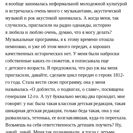
я вообще занималась неформальной молодежной культурой
и встречалась очень много с музыкантами, акустической
музыкой и рок акустикой занималась. А когда меня, так
случилось, пригласили на радио однажды, историю
я любила и люблю очень, думаю, что я могу делать?
Музыкальные программы, я к этому времени отошла
немножко, и уже об этом много передач, а хороших
качественных исторических нет. У меня были наброски
собственные каких-то сюжетов, я пописывала еще
с детского возраста. Я предложила, что раз уж вы меня
пригласили, давайте, сделаем цикл передач о героях 1812-
го года. Стала вести свою программу, она у меня
называлась «О доблести, о подвигах, о славе», посвящена
генералам 12-го. А тут буквально месяц-два проходит, мне
говорят: у нас была такая классная детская редакция, такая
шикарная детская редакция, только беда такая, она у нас
развалилась, тетенька, ее возглавлявшая, куда-то переехала.
Возьмешь на себя ответственность детишек поучить? Ну,
давай, давай. Меня так подначивали, я тогда с детьми