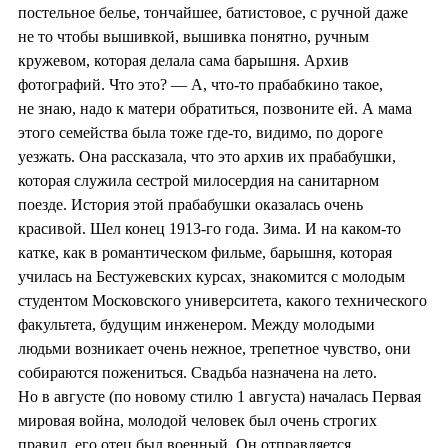
постельное белье, тончайшее, батистовое, с ручной даже
не то чтобы вышивкой, вышивка понятно, ручным
кружевом, которая делала сама барышня. Архив
фотографий. Что это? — А, что-то прабабкино такое,
не знаю, надо к матери обратиться, позвоните ей. А мама
этого семейства была тоже где-то, видимо, по дороге
уезжать. Она рассказала, что это архив их прабабушки,
которая служила сестрой милосердия на санитарном
поезде. История этой прабабушки оказалась очень
красивой. Шел конец 1913-го года. Зима. И на каком-то
катке, как в романтическом фильме, барышня, которая
училась на Бестужевских курсах, знакомится с молодым
студентом Московского университета, какого технического
факультета, будущим инженером. Между молодыми
людьми возникает очень нежное, трепетное чувство, они
собираются пожениться. Свадьба назначена на лето.
Но в августе (по новому стилю 1 августа) началась Первая
мировая война, молодой человек был очень строгих
правил, его отец был военный. Он отправляется