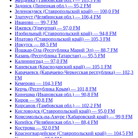
Жердевка (Тамбовская обл.) — 103,3 FM
Задонск (Липецкая обл.) — 95,2 FM
Зеленокумск (Ставропольский край) — 100,0 FM
Златоуст (Челябинская обл.) — 106,4 FM
Иваново — 99,7 FM
Ижевск (Удмуртия) — 97,0 FM
Изобильный (Ставропольский край) — 94,8 FM
Ипатово (Ставропольский край) — 105,3 FM
Иркутск — 88,5 FM
Йошкар-Ола (Республика Марий Эл) — 88,7 FM
Казань (Республика Татарстан) — 95,5 FM
Калининград — 97,0 FM
Каневская (Краснодарский край) — 105,1 FM
Карачаевск (Карачаево-Черкесская республика) — 102,3
FM
Кемерово — 104,3 FM
Керчь (Республика Крым) — 101,8 FM
Кинешма (Ивановская обл.) — 90,8 FM
Киров — 90,8 FM
Кирсанов (Тамбовская обл.) — 102,2 FM
Кисловодск (Ставропольский край) — 95,0 FM
Комсомольск-на-Амуре (Хабаровский край) — 99,9 FM
Копейск (Челябинская обл.) — 88,4 FM
Кострома — 92,0 FM
Красногвардейское (Ставропольский край) — 104,5 FM