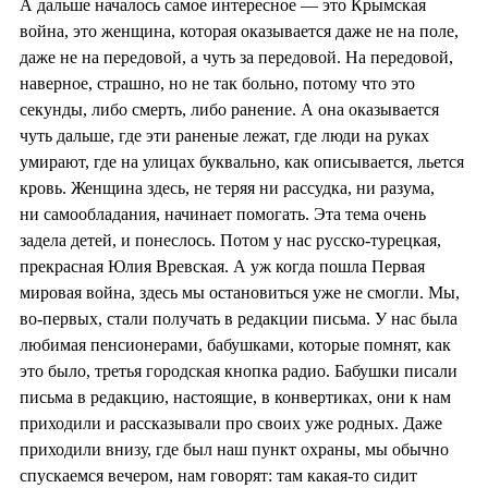
А дальше началось самое интересное — это Крымская
война, это женщина, которая оказывается даже не на поле,
даже не на передовой, а чуть за передовой. На передовой,
наверное, страшно, но не так больно, потому что это
секунды, либо смерть, либо ранение. А она оказывается
чуть дальше, где эти раненые лежат, где люди на руках
умирают, где на улицах буквально, как описывается, льется
кровь. Женщина здесь, не теряя ни рассудка, ни разума,
ни самообладания, начинает помогать. Эта тема очень
задела детей, и понеслось. Потом у нас русско-турецкая,
прекрасная Юлия Вревская. А уж когда пошла Первая
мировая война, здесь мы остановиться уже не смогли. Мы,
во-первых, стали получать в редакции письма. У нас была
любимая пенсионерами, бабушками, которые помнят, как
это было, третья городская кнопка радио. Бабушки писали
письма в редакцию, настоящие, в конвертиках, они к нам
приходили и рассказывали про своих уже родных. Даже
приходили внизу, где был наш пункт охраны, мы обычно
спускаемся вечером, нам говорят: там какая-то сидит