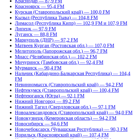
Краснодар — 87,9 FM
Красноярск — 95,4 FM
Курская (Ставропольский край) — 100,0 FM
Кызыл (Республика Тыва) — 104,8 FM
Лимасол (Республика Кипр) — 102,9 FM и 107,9 FM
Липецк — 97,9 FM
Луганск — 88,8 FM
Мариуполь (ДНР) — 97,2 FM
Матвеев Курган (Ростовская обл.) — 107,0 FM
Мелитополь (Запорожская обл.) — 96,7 FM
Миасс (Челябинская обл.) — 102,2 FM
Мичуринск (Тамбовская обл.) — 92,4 FM
Мурманск — 90,4 FM
Нальчик (Кабардино-Балкарская Республика) — 104,4
FM
Невинномысск (Ставропольский край) — 94,2 FM
Нефтекумск (Ставропольский край) — 100,4 FM
Нефтеюганск (Югра) — 92,1 FM
Нижний Новгород — 89,2 FM
Нижний Тагил (Свердловская обл.) — 97,1 FM
Новоалександровск (Ставропольский край) — 94,0 FM
Новокузнецк (Кемеровская область) — 94,2 FM
Новосибирск — 94,6 FM
Новочебоксарск (Чувашская Республика) — 90,3 FM
Норильск (Красноярский край) — 107,4 FM