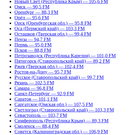
Новый Свет (Республика Крым) — 105,6 FM
Омск — 90,5 FM
Оренбург — 88,3 FM
Орёл — 95,6 FM
Орск (Оренбургская обл.) — 95,8 FM
Оса (Пермский край) — 103,3 FM
Осташков (Тверская обл.) — 99,4 FM
Пенза — 94,7 FM
Пермь — 95,0 FM
Псков — 88,8 FM
Петрозаводск (Республика Карелия) — 101,0 FM
Пятигорск (Ставропольский край) — 89,2 FM
Ржев (Тверская обл.) — 102,4 FM
Ростов-на-Дону — 95,7 FM
Русское (Ставропольский край) — 99,7 FM
Рязань — 102,5 FM
Самара — 96,8 FM
Санкт-Петербург — 92,9 FM
Саратов — 101,1 FM
Саргатское (Омская обл.) — 107,5 FM
Светлоград (Ставропольский край) — 103,3 FM
Севастополь — 103,7 FM
Симферополь (Республика Крым) — 89,3 FM
Смоленск — 88,4 FM
Советск (Калининградская обл.) — 106,9 FM