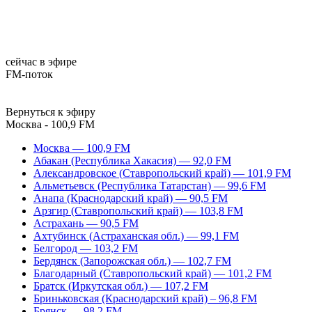
сейчас в эфире
FM-поток
Вернуться к эфиру
Москва - 100,9 FM
Москва — 100,9 FM
Абакан (Республика Хакасия) — 92,0 FM
Александровское (Ставропольский край) — 101,9 FM
Альметьевск (Республика Татарстан) — 99,6 FM
Анапа (Краснодарский край) — 90,5 FM
Арзгир (Ставропольский край) — 103,8 FM
Астрахань — 90,5 FM
Ахтубинск (Астраханская обл.) — 99,1 FM
Белгород — 103,2 FM
Бердянск (Запорожская обл.) — 102,7 FM
Благодарный (Ставропольский край) — 101,2 FM
Братск (Иркутская обл.) — 107,2 FM
Бриньковская (Краснодарский край) – 96,8 FM
Брянск — 98,2 FM