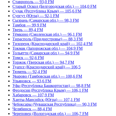
Ставрополь — 93,0 FM
Старый Оскол (Белгородская обл.) — 104,0 FM
Судак (Республика Крым) — 105,6 FM
Сургут (Югра) — 92,1 FM
Сызрань (Самарская обл.) — 98,3 FM
Тамбов — 99,9 FM
Тверь — 89,4 FM
Тёмкино (Смоленская обл.) — 96,1 FM
Тирасполь (Приднестровье) — 88,3 FM
Тихорецк (Краснодарский край) — 102,4 FM
Токмак (Запорожская обл.) — 104,9 FM
Тольятти (Самарская обл.) — 94,9 FM
Томск — 92,6 FM
Торжок (Тверская обл.) — 94,7 FM
Туапсе (Краснодарский край) — 106,5
Тюмень — 92,4 FM
Уварово (Тамбовская обл.) — 100,6 FM
Ульяновск — 93,6 FM
Уфа (Республика Башкортостан) — 98,8 FM
Феодосия (Республика Крым) — 106,1 FM
Хабаровск — 107,9 FM
Ханты-Мансийск (Югра) — 107,1 FM
Чебоксары (Чувашская Республика) — 90,3 FM
Челябинск — 88,4 FM
Череповец (Вологодская обл.) — 106,7 FM