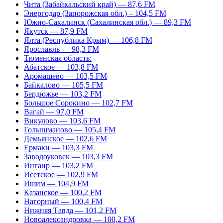
Чита (Забайкальский край) — 87,6 FM
Энергодар (Запорожская обл.) – 104,5 FM
Южно-Сахалинск (Сахалинская обл.) — 89,3 FM
Якутск — 87,9 FM
Ялта (Республика Крым) — 106,8 FM
Ярославль — 98,3 FM
Тюменская область:
Абатское — 103,8 FM
Аромашево — 103,5 FM
Байкалово — 105,5 FM
Бердюжье — 103,2 FM
Большое Сорокино — 102,7 FM
Вагай — 97,0 FM
Викулово — 103,6 FM
Голышманово — 105,4 FM
Демьянское — 102,6 FM
Ермаки — 103,3 FM
Заводоуковск — 103,3 FM
Ингаир — 103,2 FM
Исетское — 102,9 FM
Ишим — 104,9 FM
Казанское — 100,2 FM
Нагорный — 100,4 FM
Нижняя Тавда — 101,2 FM
Новоалександровка — 100,2 FM