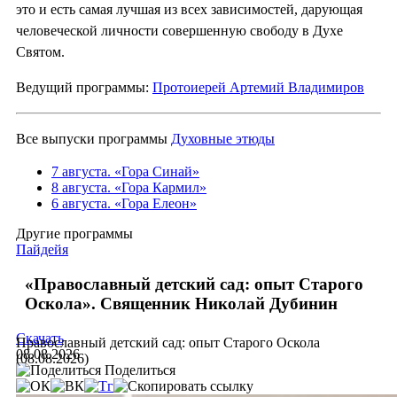
это и есть самая лучшая из всех зависимостей, дарующая
человеческой личности совершенную свободу в Духе
Святом.
Ведущий программы:
Протоиерей Артемий Владимиров
Все выпуски программы
Духовные этюды
7 августа. «Гора Синай»
8 августа. «Гора Кармил»
6 августа. «Гора Елеон»
Другие программы
Пайдейя
«Православный детский сад: опыт Старого
Оскола». Священник Николай Дубинин
Скачать
Православный детский сад: опыт Старого Оскола
08.08.2026
(08.08.2026)
Поделиться