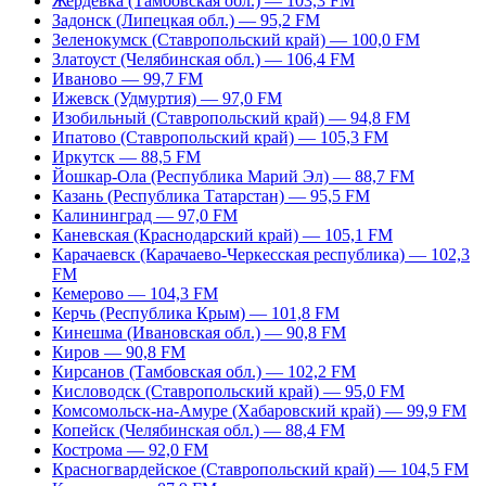
Жердевка (Тамбовская обл.) — 103,3 FM
Задонск (Липецкая обл.) — 95,2 FM
Зеленокумск (Ставропольский край) — 100,0 FM
Златоуст (Челябинская обл.) — 106,4 FM
Иваново — 99,7 FM
Ижевск (Удмуртия) — 97,0 FM
Изобильный (Ставропольский край) — 94,8 FM
Ипатово (Ставропольский край) — 105,3 FM
Иркутск — 88,5 FM
Йошкар-Ола (Республика Марий Эл) — 88,7 FM
Казань (Республика Татарстан) — 95,5 FM
Калининград — 97,0 FM
Каневская (Краснодарский край) — 105,1 FM
Карачаевск (Карачаево-Черкесская республика) — 102,3
FM
Кемерово — 104,3 FM
Керчь (Республика Крым) — 101,8 FM
Кинешма (Ивановская обл.) — 90,8 FM
Киров — 90,8 FM
Кирсанов (Тамбовская обл.) — 102,2 FM
Кисловодск (Ставропольский край) — 95,0 FM
Комсомольск-на-Амуре (Хабаровский край) — 99,9 FM
Копейск (Челябинская обл.) — 88,4 FM
Кострома — 92,0 FM
Красногвардейское (Ставропольский край) — 104,5 FM