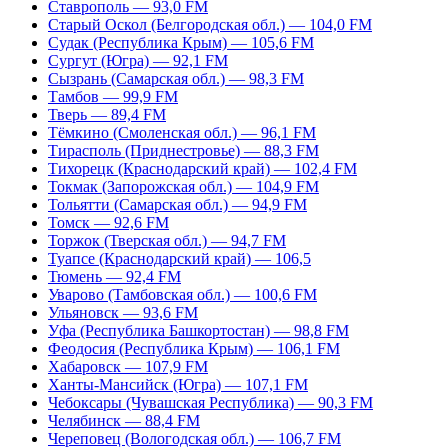
Ставрополь — 93,0 FM
Старый Оскол (Белгородская обл.) — 104,0 FM
Судак (Республика Крым) — 105,6 FM
Сургут (Югра) — 92,1 FM
Сызрань (Самарская обл.) — 98,3 FM
Тамбов — 99,9 FM
Тверь — 89,4 FM
Тёмкино (Смоленская обл.) — 96,1 FM
Тирасполь (Приднестровье) — 88,3 FM
Тихорецк (Краснодарский край) — 102,4 FM
Токмак (Запорожская обл.) — 104,9 FM
Тольятти (Самарская обл.) — 94,9 FM
Томск — 92,6 FM
Торжок (Тверская обл.) — 94,7 FM
Туапсе (Краснодарский край) — 106,5
Тюмень — 92,4 FM
Уварово (Тамбовская обл.) — 100,6 FM
Ульяновск — 93,6 FM
Уфа (Республика Башкортостан) — 98,8 FM
Феодосия (Республика Крым) — 106,1 FM
Хабаровск — 107,9 FM
Ханты-Мансийск (Югра) — 107,1 FM
Чебоксары (Чувашская Республика) — 90,3 FM
Челябинск — 88,4 FM
Череповец (Вологодская обл.) — 106,7 FM