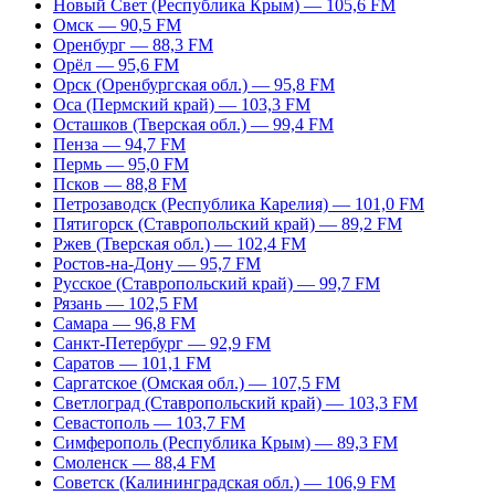
Новый Свет (Республика Крым) — 105,6 FM
Омск — 90,5 FM
Оренбург — 88,3 FM
Орёл — 95,6 FM
Орск (Оренбургская обл.) — 95,8 FM
Оса (Пермский край) — 103,3 FM
Осташков (Тверская обл.) — 99,4 FM
Пенза — 94,7 FM
Пермь — 95,0 FM
Псков — 88,8 FM
Петрозаводск (Республика Карелия) — 101,0 FM
Пятигорск (Ставропольский край) — 89,2 FM
Ржев (Тверская обл.) — 102,4 FM
Ростов-на-Дону — 95,7 FM
Русское (Ставропольский край) — 99,7 FM
Рязань — 102,5 FM
Самара — 96,8 FM
Санкт-Петербург — 92,9 FM
Саратов — 101,1 FM
Саргатское (Омская обл.) — 107,5 FM
Светлоград (Ставропольский край) — 103,3 FM
Севастополь — 103,7 FM
Симферополь (Республика Крым) — 89,3 FM
Смоленск — 88,4 FM
Советск (Калининградская обл.) — 106,9 FM