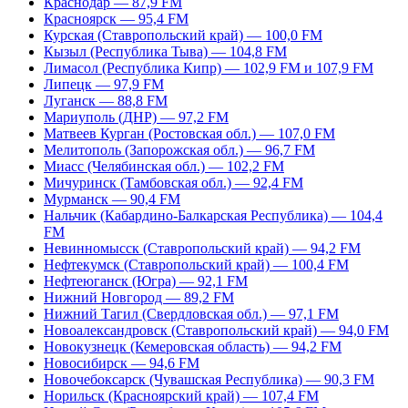
Краснодар — 87,9 FM
Красноярск — 95,4 FM
Курская (Ставропольский край) — 100,0 FM
Кызыл (Республика Тыва) — 104,8 FM
Лимасол (Республика Кипр) — 102,9 FM и 107,9 FM
Липецк — 97,9 FM
Луганск — 88,8 FM
Мариуполь (ДНР) — 97,2 FM
Матвеев Курган (Ростовская обл.) — 107,0 FM
Мелитополь (Запорожская обл.) — 96,7 FM
Миасс (Челябинская обл.) — 102,2 FM
Мичуринск (Тамбовская обл.) — 92,4 FM
Мурманск — 90,4 FM
Нальчик (Кабардино-Балкарская Республика) — 104,4
FM
Невинномысск (Ставропольский край) — 94,2 FM
Нефтекумск (Ставропольский край) — 100,4 FM
Нефтеюганск (Югра) — 92,1 FM
Нижний Новгород — 89,2 FM
Нижний Тагил (Свердловская обл.) — 97,1 FM
Новоалександровск (Ставропольский край) — 94,0 FM
Новокузнецк (Кемеровская область) — 94,2 FM
Новосибирск — 94,6 FM
Новочебоксарск (Чувашская Республика) — 90,3 FM
Норильск (Красноярский край) — 107,4 FM