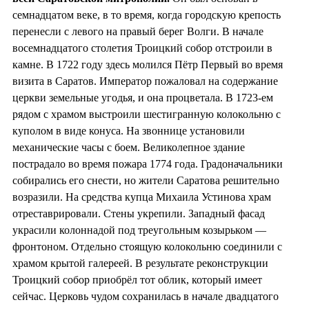
семнадцатом веке, в то время, когда городскую крепость
перенесли с левого на правый берег Волги. В начале
восемнадцатого столетия Троицкий собор отстроили в
камне. В 1722 году здесь молился Пётр Первый во время
визита в Саратов. Император пожаловал на содержание
церкви земельные угодья, и она процветала. В 1723-ем
рядом с храмом выстроили шестигранную колокольню с
куполом в виде конуса. На звоннице установили
механические часы с боем. Великолепное здание
пострадало во время пожара 1774 года. Градоначальники
собирались его снести, но жители Саратова решительно
возразили. На средства купца Михаила Устинова храм
отреставрировали. Стены укрепили. Западный фасад
украсили колоннадой под треугольным козырьком —
фронтоном. Отдельно стоящую колокольню соединили с
храмом крытой галереей. В результате реконструкции
Троицкий собор приобрёл тот облик, который имеет
сейчас. Церковь чудом сохранилась в начале двадцатого