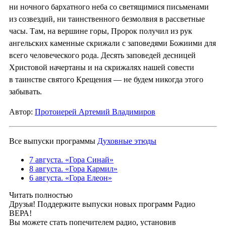
ни ночного бархатного неба со светящимися письменами
из созвездий, ни таинственного безмолвия в рассветные
часы. Там, на вершине горы, Пророк получил из рук
ангельских каменные скрижали с заповедями Божиими для
всего человеческого рода. Десять заповедей десницей
Христовой начертаны и на скрижалях нашей совести
в таинстве святого Крещения — не будем никогда этого
забывать.
Автор:
Протоиерей Артемий Владимиров
Все выпуски программы
Духовные этюды
7 августа. «Гора Синай»
8 августа. «Гора Кармил»
6 августа. «Гора Елеон»
Читать полностью
Друзья! Поддержите выпуски новых программ Радио
ВЕРА!
Вы можете стать попечителем радио, установив