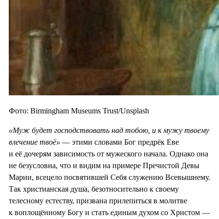
Фото: Birmingham Museums Trust/Unsplash
«Муж будет господствовать над тобою, и к мужу твоему
влечение твоё»
— этими словами Бог предрёк Еве
и её дочерям зависимость от мужеского начала. Однако она
не безусловна, что и видим на примере Пречистой Девы
Марии, всецело посвятившей Себя служению Всевышнему.
Так христианская душа, безотносительно к своему
телесному естеству, призвана прилепиться в молитве
к воплощённому Богу и стать единым духом со Христом —