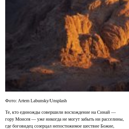
Фото: Artem Labunsky/Unsplash
Те, кто единожды совершили восхождение на Синай —
гору Моисея — уже никогда не могут забыть ни расселины,
где боговидец созерцал непостижимое шествие Божие,