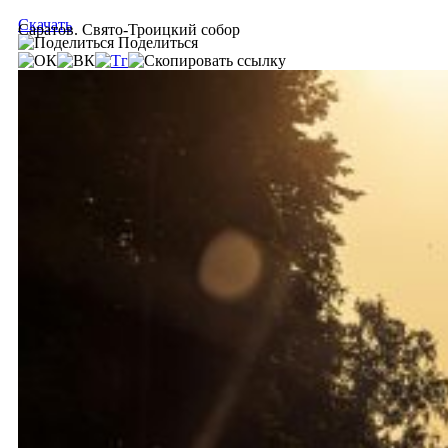
Скачать
Саратов. Свято-Троицкий собор
Поделиться