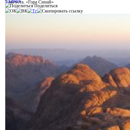
Скачать
7 августа. «Гора Синай»
Поделиться