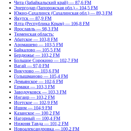
Чита (Забайкальский край) — 87,6 FM
Энергодар (Запорожская обл.) – 104,5 FM
Южно-Сахалинск (Сахалинская обл.) — 89,3 FM
Якутск — 87,9 FM
Ялта (Республика Крым) — 106,8 FM
Ярославль — 98,3 FM
Тюменская область:
Абатское — 103,8 FM
Аромашево — 103,5 FM
Байкалово — 105,5 FM
Бердюжье — 103,2 FM
Большое Сорокино — 102,7 FM
Вагай — 97,0 FM
Викулово — 103,6 FM
Голышманово — 105,4 FM
Демьянское — 102,6 FM
Ермаки — 103,3 FM
Заводоуковск — 103,3 FM
Ингаир — 103,2 FM
Исетское — 102,9 FM
Ишим — 104,9 FM
Казанское — 100,2 FM
Нагорный — 100,4 FM
Нижняя Тавда — 101,2 FM
Новоалександровка — 100,2 FM