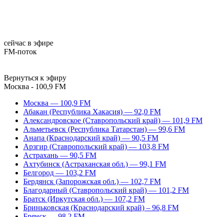
сейчас в эфире
FM-поток
Вернуться к эфиру
Москва - 100,9 FM
Москва — 100,9 FM
Абакан (Республика Хакасия) — 92,0 FM
Александровское (Ставропольский край) — 101,9 FM
Альметьевск (Республика Татарстан) — 99,6 FM
Анапа (Краснодарский край) — 90,5 FM
Арзгир (Ставропольский край) — 103,8 FM
Астрахань — 90,5 FM
Ахтубинск (Астраханская обл.) — 99,1 FM
Белгород — 103,2 FM
Бердянск (Запорожская обл.) — 102,7 FM
Благодарный (Ставропольский край) — 101,2 FM
Братск (Иркутская обл.) — 107,2 FM
Бриньковская (Краснодарский край) – 96,8 FM
Брянск — 98,2 FM