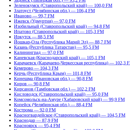
Задонск (Липецкая обл.) — 95,2 FM
Зеленокумск (Ставропольский край) — 100,0 FM
Златоуст (Челябинская обл.) — 106,4 FM
Иваново — 99,7 FM
Ижевск (Удмуртия) — 97,0 FM
Изобильный (Ставропольский край) — 94,8 FM
Ипатово (Ставропольский край) — 105,3 FM
Иркутск — 88,5 FM
Йошкар-Ола (Республика Марий Эл) — 88,7 FM
Казань (Республика Татарстан) — 95,5 FM
Калининград — 97,0 FM
Каневская (Краснодарский край) — 105,1 FM
Карачаевск (Карачаево-Черкесская республика) — 102,3 
Кемерово — 104,3 FM
Керчь (Республика Крым) — 101,8 FM
Кинешма (Ивановская обл.) — 90,8 FM
Киров — 90,8 FM
Кирсанов (Тамбовская обл.) — 102,2 FM
Кисловодск (Ставропольский край) — 95,0 FM
Комсомольск-на-Амуре (Хабаровский край) — 99,9 FM
Копейск (Челябинская обл.) — 88,4 FM
Кострома — 92,0 FM
Красногвардейское (Ставропольский край) — 104,5 FM
Краснодар — 87,9 FM
Красноярск — 95,4 FM