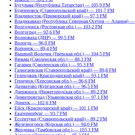
Бугульма (Республика Татарстан) — 105,9 FM
Буденновск (Ставропольский край) — 101,7 FM
Владивосток (Приморский край) — 97,3 FM
Владикавказ (Республика Северная Осетия — Алания) —
Волгодонск (Ростовская обл.) — 103,2 FM
Волгоград — 92,6 FM
Волноваха (ДНР) — 99,5 FM
Вологда — 96,0 FM
Воронеж — 89,4 FM
Вышний Волочек (Тверская обл.) — 104,5 FM
Вязьма (Смоленская обл.) — 88,3 FM
Гагарин (Смоленская обл.) — 95,3 FM
Галюгаевская (Ставропольский край) — 89,8 FM
Геленджик (Краснодарский край) — 93,1 FM
Геническ (Херсонская обл.) — 96,6 FM
Далматово (Курганская обл.) — 96,5 FM
Дзержинск (Нижегородская обл.) — 89,2 FM
Димитровград (Ульяновская обл.) — 97,1 FM
Донецк — 102,6 FM
Ейск (Краснодарский край) — 101,1 FM
Екатеринбург — 93,7 FM
Ессентуки (Ставропольский край) – 89,2 FM
Железногорск (Курская обл.) — 94,0 FM
Жердевка (Тамбовская обл.) — 103,3 FM