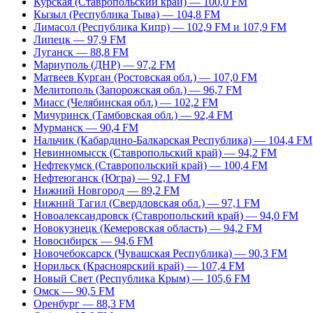
Курская (Ставропольский край) — 100,0 FM
Кызыл (Республика Тыва) — 104,8 FM
Лимасол (Республика Кипр) — 102,9 FM и 107,9 FM
Липецк — 97,9 FM
Луганск — 88,8 FM
Мариуполь (ДНР) — 97,2 FM
Матвеев Курган (Ростовская обл.) — 107,0 FM
Мелитополь (Запорожская обл.) — 96,7 FM
Миасс (Челябинская обл.) — 102,2 FM
Мичуринск (Тамбовская обл.) — 92,4 FM
Мурманск — 90,4 FM
Нальчик (Кабардино-Балкарская Республика) — 104,4 FM
Невинномысск (Ставропольский край) — 94,2 FM
Нефтекумск (Ставропольский край) — 100,4 FM
Нефтеюганск (Югра) — 92,1 FM
Нижний Новгород — 89,2 FM
Нижний Тагил (Свердловская обл.) — 97,1 FM
Новоалександровск (Ставропольский край) — 94,0 FM
Новокузнецк (Кемеровская область) — 94,2 FM
Новосибирск — 94,6 FM
Новочебоксарск (Чувашская Республика) — 90,3 FM
Норильск (Красноярский край) — 107,4 FM
Новый Свет (Республика Крым) — 105,6 FM
Омск — 90,5 FM
Оренбург — 88,3 FM