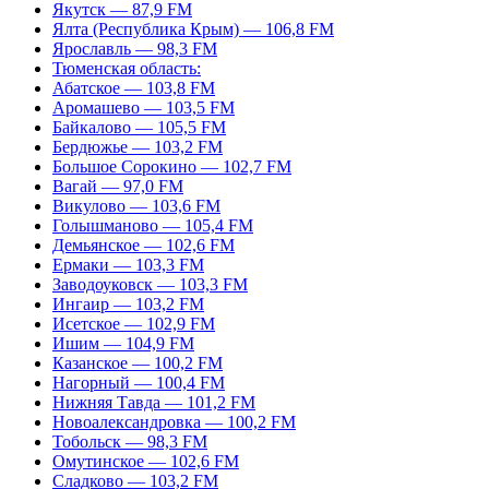
Якутск — 87,9 FM
Ялта (Республика Крым) — 106,8 FM
Ярославль — 98,3 FM
Тюменская область:
Абатское — 103,8 FM
Аромашево — 103,5 FM
Байкалово — 105,5 FM
Бердюжье — 103,2 FM
Большое Сорокино — 102,7 FM
Вагай — 97,0 FM
Викулово — 103,6 FM
Голышманово — 105,4 FM
Демьянское — 102,6 FM
Ермаки — 103,3 FM
Заводоуковск — 103,3 FM
Ингаир — 103,2 FM
Исетское — 102,9 FM
Ишим — 104,9 FM
Казанское — 100,2 FM
Нагорный — 100,4 FM
Нижняя Тавда — 101,2 FM
Новоалександровка — 100,2 FM
Тобольск — 98,3 FM
Омутинское — 102,6 FM
Сладково — 103,2 FM