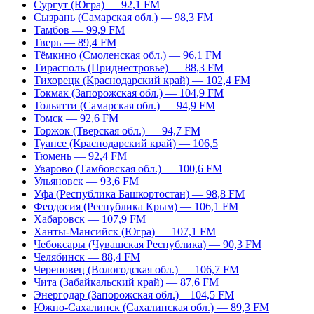
Сургут (Югра) — 92,1 FM
Сызрань (Самарская обл.) — 98,3 FM
Тамбов — 99,9 FM
Тверь — 89,4 FM
Тёмкино (Смоленская обл.) — 96,1 FM
Тирасполь (Приднестровье) — 88,3 FM
Тихорецк (Краснодарский край) — 102,4 FM
Токмак (Запорожская обл.) — 104,9 FM
Тольятти (Самарская обл.) — 94,9 FM
Томск — 92,6 FM
Торжок (Тверская обл.) — 94,7 FM
Туапсе (Краснодарский край) — 106,5
Тюмень — 92,4 FM
Уварово (Тамбовская обл.) — 100,6 FM
Ульяновск — 93,6 FM
Уфа (Республика Башкортостан) — 98,8 FM
Феодосия (Республика Крым) — 106,1 FM
Хабаровск — 107,9 FM
Ханты-Мансийск (Югра) — 107,1 FM
Чебоксары (Чувашская Республика) — 90,3 FM
Челябинск — 88,4 FM
Череповец (Вологодская обл.) — 106,7 FM
Чита (Забайкальский край) — 87,6 FM
Энергодар (Запорожская обл.) – 104,5 FM
Южно-Сахалинск (Сахалинская обл.) — 89,3 FM