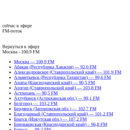
сейчас в эфире
FM-поток
Вернуться к эфиру
Москва - 100,9 FM
Москва — 100,9 FM
Абакан (Республика Хакасия) — 92,0 FM
Александровское (Ставропольский край) — 101,9 FM
Альметьевск (Республика Татарстан) — 99,6 FM
Анапа (Краснодарский край) — 90,5 FM
Арзгир (Ставропольский край) — 103,8 FM
Астрахань — 90,5 FM
Ахтубинск (Астраханская обл.) — 99,1 FM
Белгород — 103,2 FM
Бердянск (Запорожская обл.) — 102,7 FM
Благодарный (Ставропольский край) — 101,2 FM
Братск (Иркутская обл.) — 107,2 FM
Бриньковская (Краснодарский край) – 96,8 FM
Брянск — 98,2 FM