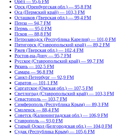
Орёл — 95,6 FM
Орск (Оренбургская обл.) — 95,8 FM
Оса (Пермский край) — 103,3 FM
Осташков (Тверская обл.) — 99,4 FM
Пенза — 94,7 FM
Пермь — 95,0 FM
Псков — 88,8 FM
Петрозаводск (Республика Карелия) — 101,0 FM
Пятигорск (Ставропольский край) — 89,2 FM
Ржев (Тверская обл.) — 102,4 FM
Ростов-на-Дону — 95,7 FM
Русское (Ставропольский край) — 99,7 FM
Рязань — 102,5 FM
Самара — 96,8 FM
Санкт-Петербург — 92,9 FM
Саратов — 101,1 FM
Саргатское (Омская обл.) — 107,5 FM
Светлоград (Ставропольский край) — 103,3 FM
Севастополь — 103,7 FM
Симферополь (Республика Крым) — 89,3 FM
Смоленск — 88,4 FM
Советск (Калининградская обл.) — 106,9 FM
Ставрополь — 93,0 FM
Старый Оскол (Белгородская обл.) — 104,0 FM
Судак (Республика Крым) — 105,6 FM