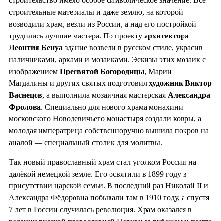
строительство имело особое символическое значение. Все
строительные материалы и даже землю, на которой
возводили храм, везли из России, а над его постройкой
трудились лучшие мастера. По проекту
архитектора
Леонтия Бенуа
здание возвели в русском стиле, украсив
наличниками, арками и мозаиками. Эскизы этих мозаик с
изображением
Пресвятой Богородицы
, Марии
Магдалины и других святых подготовил
художник Виктор
Васнецов
, а выполнила мозаичная мастерская
Александра
Фролова
. Специально для нового храма монахини
московского Новодевичьего монастыря создали ковры, а
молодая императрица собственноручно вышила покров на
аналой — специальный столик для молитвы.
Так новый православный храм стал уголком России на
далёкой немецкой земле. Его освятили в 1899 году в
присутствии царской семьи. В последний раз Николай II и
Александра Фёдоровна побывали там в 1910 году, а спустя
7 лет в России случилась революция. Храм оказался в