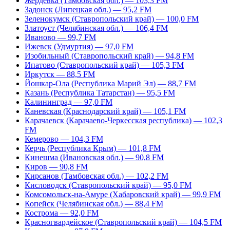
Жердевка (Тамбовская обл.) — 103,3 FM
Задонск (Липецкая обл.) — 95,2 FM
Зеленокумск (Ставропольский край) — 100,0 FM
Златоуст (Челябинская обл.) — 106,4 FM
Иваново — 99,7 FM
Ижевск (Удмуртия) — 97,0 FM
Изобильный (Ставропольский край) — 94,8 FM
Ипатово (Ставропольский край) — 105,3 FM
Иркутск — 88,5 FM
Йошкар-Ола (Республика Марий Эл) — 88,7 FM
Казань (Республика Татарстан) — 95,5 FM
Калининград — 97,0 FM
Каневская (Краснодарский край) — 105,1 FM
Карачаевск (Карачаево-Черкесская республика) — 102,3
FM
Кемерово — 104,3 FM
Керчь (Республика Крым) — 101,8 FM
Кинешма (Ивановская обл.) — 90,8 FM
Киров — 90,8 FM
Кирсанов (Тамбовская обл.) — 102,2 FM
Кисловодск (Ставропольский край) — 95,0 FM
Комсомольск-на-Амуре (Хабаровский край) — 99,9 FM
Копейск (Челябинская обл.) — 88,4 FM
Кострома — 92,0 FM
Красногвардейское (Ставропольский край) — 104,5 FM