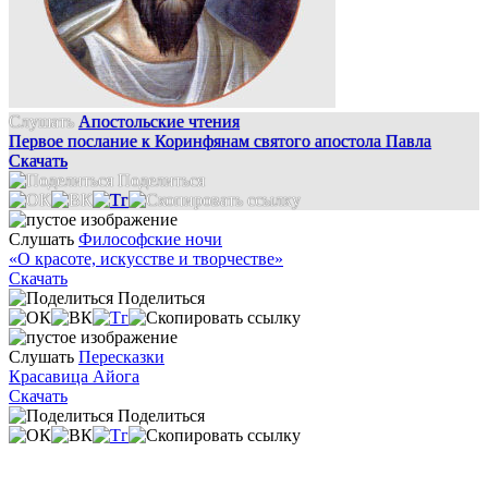
Слушать
Апостольские чтения
Первое послание к Коринфянам святого апостола Павла
Скачать
Поделиться
Слушать
Философские ночи
«О красоте, искусстве и творчестве»
Скачать
Поделиться
Слушать
Пересказки
Красавица Айога
Скачать
Поделиться