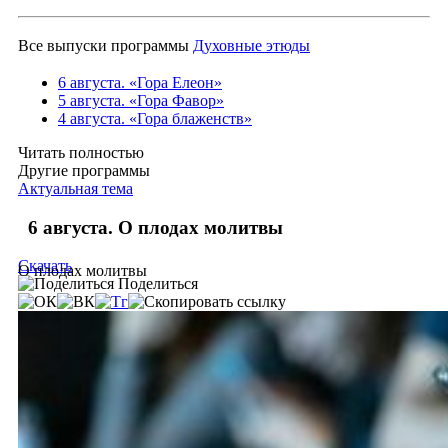
Все выпуски программы
Духовные этюды
6 августа. «Гора Елеон»
5 августа. «Гора Фавор»
4 августа. «Гора блаженств»
Читать полностью
Другие программы
Актуальная тема
6 августа. О плодах молитвы
Скачать
О плодах молитвы
Поделиться