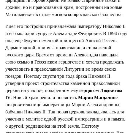
царицами, в городе хранят не только старинные замки и
архивы, но и православный храм, построенный на холме
Матильденхёэ в стиле московско-ярославского зодчества.
Идея его постройки принадлежала императору Николаю II
и его молодой супруге Александре Фёдоровне. В 1894 году
она, еще будучи немецкой принцессой Алисой Гессен-
Дармштадской, приняла православие и стала женой
русского царя. Время от времени Александра навещала
свою семью в Гессенском герцогстве и хотела продолжать
участвовать в православной Литургии во время своих
поездок. Поэтому спустя три года брака Николай II
утвердил проект строительства каменной православной
церкви на участке, подаренном ему
герцогом Людвигом
IV
. Новый храм решили посвятить
Марии Магдалине
—
покровительнице императрицы Марии Александровны,
бабушки Николая II. Так новая церковь закладывалась для
участия в молитве одной русской императрицы и в память
о другой, родившейся на этой земле. Поэтому