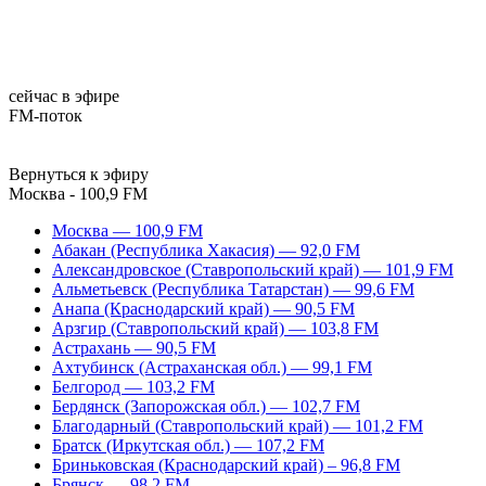
сейчас в эфире
FM-поток
Вернуться к эфиру
Москва - 100,9 FM
Москва — 100,9 FM
Абакан (Республика Хакасия) — 92,0 FM
Александровское (Ставропольский край) — 101,9 FM
Альметьевск (Республика Татарстан) — 99,6 FM
Анапа (Краснодарский край) — 90,5 FM
Арзгир (Ставропольский край) — 103,8 FM
Астрахань — 90,5 FM
Ахтубинск (Астраханская обл.) — 99,1 FM
Белгород — 103,2 FM
Бердянск (Запорожская обл.) — 102,7 FM
Благодарный (Ставропольский край) — 101,2 FM
Братск (Иркутская обл.) — 107,2 FM
Бриньковская (Краснодарский край) – 96,8 FM
Брянск — 98,2 FM