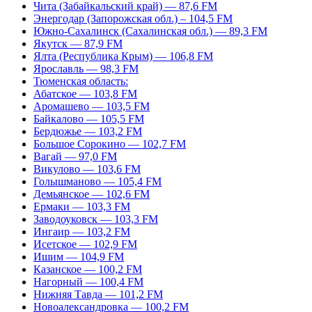
Чита (Забайкальский край) — 87,6 FM
Энергодар (Запорожская обл.) – 104,5 FM
Южно-Сахалинск (Сахалинская обл.) — 89,3 FM
Якутск — 87,9 FM
Ялта (Республика Крым) — 106,8 FM
Ярославль — 98,3 FM
Тюменская область:
Абатское — 103,8 FM
Аромашево — 103,5 FM
Байкалово — 105,5 FM
Бердюжье — 103,2 FM
Большое Сорокино — 102,7 FM
Вагай — 97,0 FM
Викулово — 103,6 FM
Голышманово — 105,4 FM
Демьянское — 102,6 FM
Ермаки — 103,3 FM
Заводоуковск — 103,3 FM
Ингаир — 103,2 FM
Исетское — 102,9 FM
Ишим — 104,9 FM
Казанское — 100,2 FM
Нагорный — 100,4 FM
Нижняя Тавда — 101,2 FM
Новоалександровка — 100,2 FM