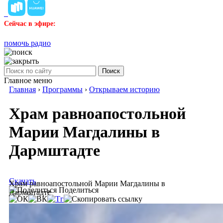
Сейчас в эфире:
помочь радио
Поиск
Главное меню
Главная
›
Программы
›
Открываем историю
Храм равноапостольной
Марии Магдалины в
Дармштадте
Скачать
Храм равноапостольной Марии Магдалины в
Поделиться
Дармштадте