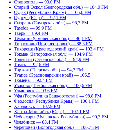
Ставрополь — 93,0 FM
Старый Оскол (Белгородская обл.) — 104,0 FM
Судак (Республика Крым) — 105,6 FM
Сургут (Югра) — 92,1 FM
Сызрань (Самарская обл.) — 98,3 FM
Тамбов — 99,9 FM
Тверь — 89,4 FM
Тёмкино (Смоленская обл.) — 96,1 FM
Тирасполь (Приднестровье) — 88,3 FM
Тихорецк (Краснодарский край) — 102,4 FM
Токмак (Запорожская обл.) — 104,9 FM
Тольятти (Самарская обл.) — 94,9 FM
Томск — 92,6 FM
Торжок (Тверская обл.) — 94,7 FM
Туапсе (Краснодарский край) — 106,5
Тюмень — 92,4 FM
Уварово (Тамбовская обл.) — 100,6 FM
Ульяновск — 93,6 FM
Уфа (Республика Башкортостан) — 98,8 FM
Феодосия (Республика Крым) — 106,1 FM
Хабаровск — 107,9 FM
Ханты-Мансийск (Югра) — 107,1 FM
Чебоксары (Чувашская Республика) — 90,3 FM
Челябинск — 88,4 FM
Череповец (Вологодская обл.) — 106,7 FM