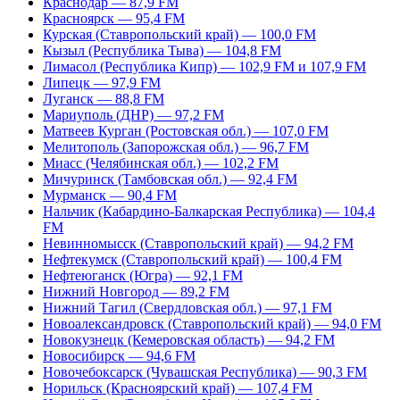
Краснодар — 87,9 FM
Красноярск — 95,4 FM
Курская (Ставропольский край) — 100,0 FM
Кызыл (Республика Тыва) — 104,8 FM
Лимасол (Республика Кипр) — 102,9 FM и 107,9 FM
Липецк — 97,9 FM
Луганск — 88,8 FM
Мариуполь (ДНР) — 97,2 FM
Матвеев Курган (Ростовская обл.) — 107,0 FM
Мелитополь (Запорожская обл.) — 96,7 FM
Миасс (Челябинская обл.) — 102,2 FM
Мичуринск (Тамбовская обл.) — 92,4 FM
Мурманск — 90,4 FM
Нальчик (Кабардино-Балкарская Республика) — 104,4
FM
Невинномысск (Ставропольский край) — 94,2 FM
Нефтекумск (Ставропольский край) — 100,4 FM
Нефтеюганск (Югра) — 92,1 FM
Нижний Новгород — 89,2 FM
Нижний Тагил (Свердловская обл.) — 97,1 FM
Новоалександровск (Ставропольский край) — 94,0 FM
Новокузнецк (Кемеровская область) — 94,2 FM
Новосибирск — 94,6 FM
Новочебоксарск (Чувашская Республика) — 90,3 FM
Норильск (Красноярский край) — 107,4 FM