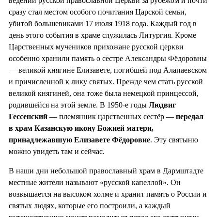
ведении русской православной Церкви за рубежом и почти
сразу стал местом особого почитания Царской семьи,
убитой большевиками 17 июля 1918 года. Каждый год в
день этого события в храме служилась Литургия. Кроме
Царственных мучеников прихожане русской церкви
особенно хранили память о сестре Александры Фёдоровны
— великой княгине Елизавете, погибшей под Алапаевском
и причисленной к лику святых. Прежде чем стать русской
великой княгиней, она тоже была немецкой принцессой,
родившейся на этой земле. В 1950-е годы
Людвиг
Гессенский
— племянник царственных сестёр —
передал
в храм Казанскую икону Божией матери,
принадлежавшую Елизавете Фёдоровне
. Эту святыню
можно увидеть там и сейчас.
В наши дни небольшой православный храм в Дармштадте
местные жители называют «русской капеллой». Он
возвышается на высоком холме и хранит память о России и
святых людях, которые его построили, а каждый