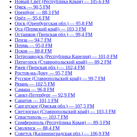
Новый Свет (Республика Крым) — 105,6 FM
Омск — 90,5 FM
Оренбург — 88,3 FM
Орёл — 95,6 FM
Орск (Оренбургская обл.) — 95,8 FM
Оса (Пермский край) — 103,3 FM
Осташков (Тверская обл.) — 99,4 FM
Пенза — 94,7 FM
Пермь — 95,0 FM
Псков — 88,8 FM
Петрозаводск (Республика Карелия) — 101,0 FM
Пятигорск (Ставропольский край) — 89,2 FM
Ржев (Тверская обл.) — 102,4 FM
Ростов-на-Дону — 95,7 FM
Русское (Ставропольский край) — 99,7 FM
Рязань — 102,5 FM
Самара — 96,8 FM
Санкт-Петербург — 92,9 FM
Саратов — 101,1 FM
Саргатское (Омская обл.) — 107,5 FM
Светлоград (Ставропольский край) — 103,3 FM
Севастополь — 103,7 FM
Симферополь (Республика Крым) — 89,3 FM
Смоленск — 88,4 FM
Советск (Калининградская обл.) — 106,9 FM