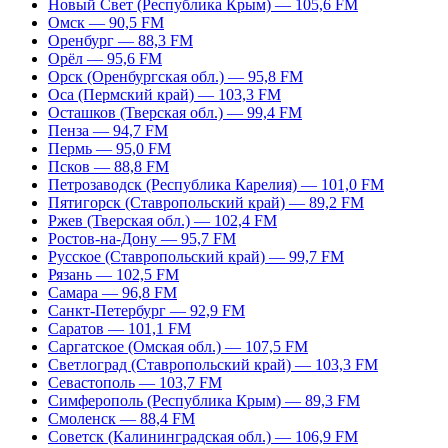
Новый Свет (Республика Крым) — 105,6 FM
Омск — 90,5 FM
Оренбург — 88,3 FM
Орёл — 95,6 FM
Орск (Оренбургская обл.) — 95,8 FM
Оса (Пермский край) — 103,3 FM
Осташков (Тверская обл.) — 99,4 FM
Пенза — 94,7 FM
Пермь — 95,0 FM
Псков — 88,8 FM
Петрозаводск (Республика Карелия) — 101,0 FM
Пятигорск (Ставропольский край) — 89,2 FM
Ржев (Тверская обл.) — 102,4 FM
Ростов-на-Дону — 95,7 FM
Русское (Ставропольский край) — 99,7 FM
Рязань — 102,5 FM
Самара — 96,8 FM
Санкт-Петербург — 92,9 FM
Саратов — 101,1 FM
Саргатское (Омская обл.) — 107,5 FM
Светлоград (Ставропольский край) — 103,3 FM
Севастополь — 103,7 FM
Симферополь (Республика Крым) — 89,3 FM
Смоленск — 88,4 FM
Советск (Калининградская обл.) — 106,9 FM