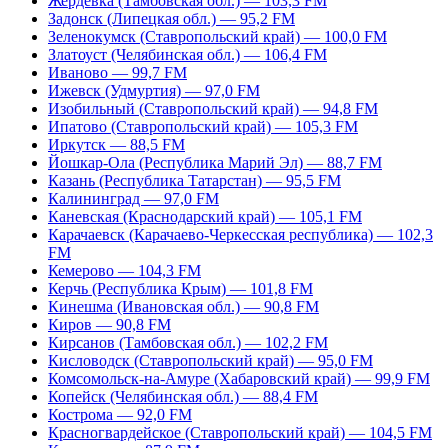
Жердевка (Тамбовская обл.) — 103,3 FM
Задонск (Липецкая обл.) — 95,2 FM
Зеленокумск (Ставропольский край) — 100,0 FM
Златоуст (Челябинская обл.) — 106,4 FM
Иваново — 99,7 FM
Ижевск (Удмуртия) — 97,0 FM
Изобильный (Ставропольский край) — 94,8 FM
Ипатово (Ставропольский край) — 105,3 FM
Иркутск — 88,5 FM
Йошкар-Ола (Республика Марий Эл) — 88,7 FM
Казань (Республика Татарстан) — 95,5 FM
Калининград — 97,0 FM
Каневская (Краснодарский край) — 105,1 FM
Карачаевск (Карачаево-Черкесская республика) — 102,3
FM
Кемерово — 104,3 FM
Керчь (Республика Крым) — 101,8 FM
Кинешма (Ивановская обл.) — 90,8 FM
Киров — 90,8 FM
Кирсанов (Тамбовская обл.) — 102,2 FM
Кисловодск (Ставропольский край) — 95,0 FM
Комсомольск-на-Амуре (Хабаровский край) — 99,9 FM
Копейск (Челябинская обл.) — 88,4 FM
Кострома — 92,0 FM
Красногвардейское (Ставропольский край) — 104,5 FM