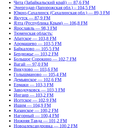
Чита (Забайкальский край) — 87,6 FM
Энергодар (Запорожская обл.) – 104,5 FM
Южно-Сахалинск (Сахалинская обл.) — 89,3 FM
Якутск — 87,9 FM
Ялта (Республика Крым) — 106,8 FM
Ярославль — 98,3 FM
Тюменская область:
Абатское — 103,8 FM
Аромашево — 103,5 FM
Байкалово — 105,5 FM
Бердюжье — 103,2 FM
Большое Сорокино — 102,7 FM
Вагай — 97,0 FM
Викулово — 103,6 FM
Голышманово — 105,4 FM
Демьянское — 102,6 FM
Ермаки — 103,3 FM
Заводоуковск — 103,3 FM
Ингаир — 103,2 FM
Исетское — 102,9 FM
Ишим — 104,9 FM
Казанское — 100,2 FM
Нагорный — 100,4 FM
Нижняя Тавда — 101,2 FM
Новоалександровка — 100,2 FM