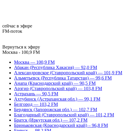
сейчас в эфире
FM-поток
Вернуться к эфиру
Москва - 100,9 FM
Москва — 100,9 FM
Абакан (Республика Хакасия) — 92,0 FM
Александровское (Ставропольский край) — 101,9 FM
Альметьевск (Республика Татарстан) — 99,6 FM
Анапа (Краснодарский край) — 90,5 FM
Арзгир (Ставропольский край) — 103,8 FM
Астрахань — 90,5 FM
Ахтубинск (Астраханская обл.) — 99,1 FM
Белгород — 103,2 FM
Бердянск (Запорожская обл.) — 102,7 FM
Благодарный (Ставропольский край) — 101,2 FM
Братск (Иркутская обл.) — 107,2 FM
Бриньковская (Краснодарский край) – 96,8 FM
Брянск — 98,2 FM