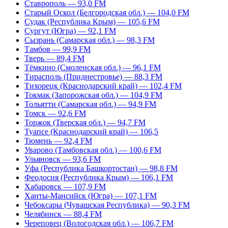
Ставрополь — 93,0 FM
Старый Оскол (Белгородская обл.) — 104,0 FM
Судак (Республика Крым) — 105,6 FM
Сургут (Югра) — 92,1 FM
Сызрань (Самарская обл.) — 98,3 FM
Тамбов — 99,9 FM
Тверь — 89,4 FM
Тёмкино (Смоленская обл.) — 96,1 FM
Тирасполь (Приднестровье) — 88,3 FM
Тихорецк (Краснодарский край) — 102,4 FM
Токмак (Запорожская обл.) — 104,9 FM
Тольятти (Самарская обл.) — 94,9 FM
Томск — 92,6 FM
Торжок (Тверская обл.) — 94,7 FM
Туапсе (Краснодарский край) — 106,5
Тюмень — 92,4 FM
Уварово (Тамбовская обл.) — 100,6 FM
Ульяновск — 93,6 FM
Уфа (Республика Башкортостан) — 98,8 FM
Феодосия (Республика Крым) — 106,1 FM
Хабаровск — 107,9 FM
Ханты-Мансийск (Югра) — 107,1 FM
Чебоксары (Чувашская Республика) — 90,3 FM
Челябинск — 88,4 FM
Череповец (Вологодская обл.) — 106,7 FM