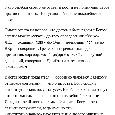
5
кто серебра своего не отдает в рост и не принимает даров
против невинного. Поступающий так не поколеблется
вовек.
Смысл ответа на вопрос, кто достоин быть рядом с Богом,
вполне можно «ужать» до трёх определений: הוֹלֵךְ хо-
ЛЕ́х — ходящий, וּפֹעֵל у-фо-Э́ль — делающий, וְדֹבֵר ве-до-
ВЕ́р — говорящий. Греческий перевод также дает
причастия: πορευόμενος, ἐργαζόμενος, λαλῶν — идущий,
делающий, говорящий. Давайте на этом немного
остановимся.
Иногда может показаться — особенно человеку, далёкому
от церковной жизни, — что близость к Богу сродни
«институциональному статусу». Кто близок к начальству?
Тот, кто максимально высоко на служебной лестнице.
Исходя из этой логики, самые близкие к Богу — это
священнослужители, ведь именно они
«институционально» находятся выше любого мирянина.