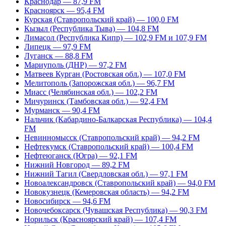
Краснодар — 87,9 FM
Красноярск — 95,4 FM
Курская (Ставропольский край) — 100,0 FM
Кызыл (Республика Тыва) — 104,8 FM
Лимасол (Республика Кипр) — 102,9 FM и 107,9 FM
Липецк — 97,9 FM
Луганск — 88,8 FM
Мариуполь (ДНР) — 97,2 FM
Матвеев Курган (Ростовская обл.) — 107,0 FM
Мелитополь (Запорожская обл.) — 96,7 FM
Миасс (Челябинская обл.) — 102,2 FM
Мичуринск (Тамбовская обл.) — 92,4 FM
Мурманск — 90,4 FM
Нальчик (Кабардино-Балкарская Республика) — 104,4
FM
Невинномысск (Ставропольский край) — 94,2 FM
Нефтекумск (Ставропольский край) — 100,4 FM
Нефтеюганск (Югра) — 92,1 FM
Нижний Новгород — 89,2 FM
Нижний Тагил (Свердловская обл.) — 97,1 FM
Новоалександровск (Ставропольский край) — 94,0 FM
Новокузнецк (Кемеровская область) — 94,2 FM
Новосибирск — 94,6 FM
Новочебоксарск (Чувашская Республика) — 90,3 FM
Норильск (Красноярский край) — 107,4 FM