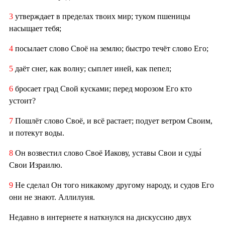
3
утверждает в пределах твоих мир; туком пшеницы
насыщает тебя;
4
посылает слово Своё на землю; быстро течёт слово Его;
5
даёт снег, как волну; сыплет иней, как пепел;
6
бросает град Свой кусками; перед морозом Его кто
устоит?
7
Пошлёт слово Своё, и всё растает; подует ветром Своим,
и потекут воды.
8
Он возвестил слово Своё Иакову, уставы Свои и суды́
Свои Израилю.
9
Не сделал Он того никакому другому народу, и судов Его
они не знают. Аллилуия.
Недавно в интернете я наткнулся на дискуссию двух