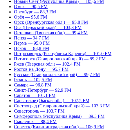
Новый Свет (Республика Крым) — 105,6 FM
Омск — 90,5 FM
Оренбург — 88,3 FM
Орёл — 95,6 FM
Орск (Оренбургская обл.) — 95,8 FM
Оса (Пермский край) — 103,3 FM
Осташков (Тверская обл.) — 99,4 FM
Пенза — 94,7 FM
Пермь — 95,0 FM
Псков — 88,8 FM
Петрозаводск (Республика Карелия) — 101,0 FM
Пятигорск (Ставропольский край) — 89,2 FM
Ржев (Тверская обл.) — 102,4 FM
Ростов-на-Дону — 95,7 FM
Русское (Ставропольский край) — 99,7 FM
Рязань — 102,5 FM
Самара — 96,8 FM
Санкт-Петербург — 92,9 FM
Саратов — 101,1 FM
Саргатское (Омская обл.) — 107,5 FM
Светлоград (Ставропольский край) — 103,3 FM
Севастополь — 103,7 FM
Симферополь (Республика Крым) — 89,3 FM
Смоленск — 88,4 FM
Советск (Калининградская обл.) — 106,9 FM