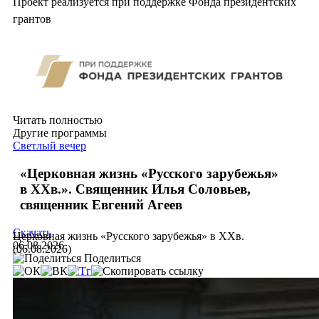
Проект реализуется при поддержке Фонда президентских
грантов
Читать полностью
Другие программы
Светлый вечер
«Церковная жизнь «Русского зарубежья»
в ХХв.». Священник Илья Соловьев,
священник Евгений Агеев
Скачать
Церковная жизнь «Русского зарубежья» в ХХв.
06.08.2026
(06.08.2026)
Поделиться