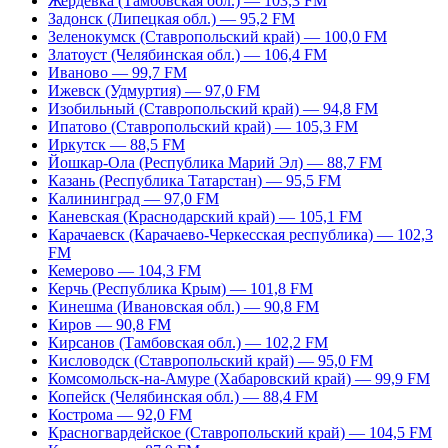
Жердевка (Тамбовская обл.) — 103,3 FM
Задонск (Липецкая обл.) — 95,2 FM
Зеленокумск (Ставропольский край) — 100,0 FM
Златоуст (Челябинская обл.) — 106,4 FM
Иваново — 99,7 FM
Ижевск (Удмуртия) — 97,0 FM
Изобильный (Ставропольский край) — 94,8 FM
Ипатово (Ставропольский край) — 105,3 FM
Иркутск — 88,5 FM
Йошкар-Ола (Республика Марий Эл) — 88,7 FM
Казань (Республика Татарстан) — 95,5 FM
Калининград — 97,0 FM
Каневская (Краснодарский край) — 105,1 FM
Карачаевск (Карачаево-Черкесская республика) — 102,3
FM
Кемерово — 104,3 FM
Керчь (Республика Крым) — 101,8 FM
Кинешма (Ивановская обл.) — 90,8 FM
Киров — 90,8 FM
Кирсанов (Тамбовская обл.) — 102,2 FM
Кисловодск (Ставропольский край) — 95,0 FM
Комсомольск-на-Амуре (Хабаровский край) — 99,9 FM
Копейск (Челябинская обл.) — 88,4 FM
Кострома — 92,0 FM
Красногвардейское (Ставропольский край) — 104,5 FM