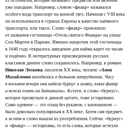
Есть понятия, которые называют предметы или явления
уже ушедшие. Например, словом «фиакр» назывался
особого вида транспорт на конной тяге. Начиная с VIII века
он использовался в странах Европы в качестве наёмного
транспорта, или такси. Слово «фиакр» произошло
от названия гостиницы «Отель святого Фиакра» на улице
Сен-Мартен в Париже. Именно напротив этой гостиницы
в 1640 году открылось заведение для найма карет по часам
и подённо. В литературных произведениях русских
классиков данное слово сохранилось. Например, в романе
Николая Лескова
, писателя XX века, читаем:
«
Анна
Михайловна
находилась в большом затруднении. Часу
в восьмом вечера она надела бурнус и шляпу, взяла фиакр
и велела ехать на Батиньоль»
. Кстати, и слово «бурнус»,
которое прозвучало в данной цитате, тоже устаревшее.
Само одеяние — это плащ без рукавов, с капюшоном —
было довольно популярным в XX веке. Затем сам предмет,
а за ним и слово вышли из употребления. Сейчас «бурнус»
и «фиакр» — историзмы, то есть слова, которые исчезли