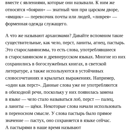
вместе с явлениями, которые они называли. К ним же
относятся «боярин» — знатный чин при царском дворе,
«ямщик» — перевозчик почты или людей, «ливрея» —
форменная одежда служащего.
А что же называют архаизмами? Давайте вспомним такие
существительные, как чело, перст, ланиты, агнец, пастырь.
Это старославянизмы, то есть слова, употреблявшиеся
в старославянском и древнерусском языках. Многие из них
сохранились в богослужебных книгах, в светской
литературе, а также используются в устойчивых
словосочетаниях и крылатых выражениях. Например,
«один как перст». Данные слова уже не употребляются
в обиходной речи, поскольку у них появилась замена
в языке — чело стало называться лоб, перст — палец,
а ланиты — щёки. Некоторые слова начали использовать
в переносном смысле. У слова пастырь было прямое
значение — пастух, оно сохраняется в языке сейчас.
А пастырями в наше время называют