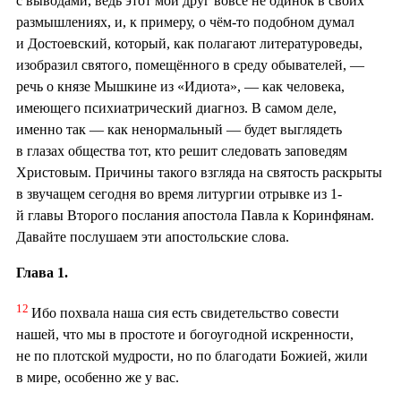
с выводами, ведь этот мой друг вовсе не одинок в своих
размышлениях, и, к примеру, о чём-то подобном думал
и Достоевский, который, как полагают литературоведы,
изобразил святого, помещённого в среду обывателей, —
речь о князе Мышкине из «Идиота», — как человека,
имеющего психиатрический диагноз. В самом деле,
именно так — как ненормальный — будет выглядеть
в глазах общества тот, кто решит следовать заповедям
Христовым. Причины такого взгляда на святость раскрыты
в звучащем сегодня во время литургии отрывке из 1-
й главы Второго послания апостола Павла к Коринфянам.
Давайте послушаем эти апостольские слова.
Глава 1.
12
Ибо похвала наша сия есть свидетельство совести
нашей, что мы в простоте и богоугодной искренности,
не по плотской мудрости, но по благодати Божией, жили
в мире, особенно же у вас.