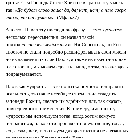
третье. Сам Господь Иисус Христос выразил эту мысль
так:
«Да будет слово ваше: да, да; нет, нет; а что сверх
этого, то от лукавого»
(Мф. 5:37).
Апостол Павел эту последнюю фразу —
«от лукавого»
—
несколько переосмыслил, он назвал такой
подход
«плотской мудростью»
. Ни Спаситель, ни Его
апостол не стали подробно расшифровывать свои мысли,
но из дальнейших слов Павла, а также из известного нам
о его жизни, мы можем сделать вывод о том, что же здесь
подразумевается.
Плотская мудрость — это попытка немного подправить
реальность, это наше всеобщее стремление сгладить
заповеди Божии, сделать их удобными для, так сказать,
повседневного применения. К примеру, именно эту
мудрость мы используем тогда, когда хотим кому-то
понравиться, на кого-то произвести впечатление, тогда,
когда саму веру используем для достижения не связанных