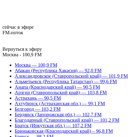
сейчас в эфире
FM-поток
Вернуться к эфиру
Москва - 100,9 FM
Москва — 100,9 FM
Абакан (Республика Хакасия) — 92,0 FM
Александровское (Ставропольский край) — 101,9 FM
Альметьевск (Республика Татарстан) — 99,6 FM
Анапа (Краснодарский край) — 90,5 FM
Арзгир (Ставропольский край) — 103,8 FM
Астрахань — 90,5 FM
Ахтубинск (Астраханская обл.) — 99,1 FM
Белгород — 103,2 FM
Бердянск (Запорожская обл.) — 102,7 FM
Благодарный (Ставропольский край) — 101,2 FM
Братск (Иркутская обл.) — 107,2 FM
Бриньковская (Краснодарский край) – 96,8 FM
Брянск — 98,2 FM