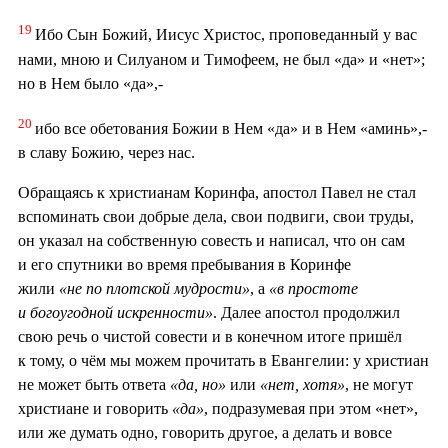
19
Ибо Сын Божий, Иисус Христос, проповеданный у вас
нами, мною и Силуаном и Тимофеем, не был «да» и «нет»;
но в Нем было «да»,-
20
ибо все обетования Божии в Нем «да» и в Нем «аминь»,-
в славу Божию, через нас.
Обращаясь к христианам Коринфа, апостол Павел не стал
вспоминать свои добрые дела, свои подвиги, свои труды,
он указал на собственную совесть и написал, что он сам
и его спутники во время пребывания в Коринфе
жили
«не по плотской мудрости»
, а
«в простоте
и богоугодной искренности»
. Далее апостол продолжил
свою речь о чистой совести и в конечном итоге пришёл
к тому, о чём мы можем прочитать в Евангелии: у христиан
не может быть ответа
«да, но»
или
«нет, хотя»
, не могут
христиане и говорить
«да»
, подразумевая при этом «нет»,
или же думать одно, говорить другое, а делать и вовсе