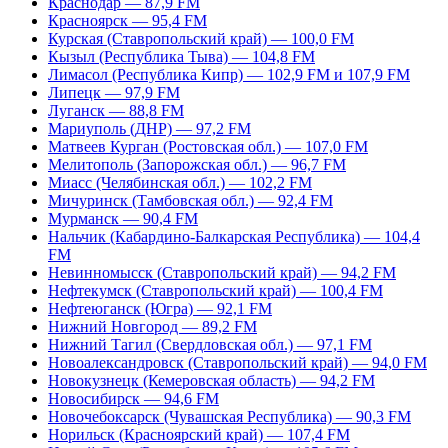
Краснодар — 87,9 FM
Красноярск — 95,4 FM
Курская (Ставропольский край) — 100,0 FM
Кызыл (Республика Тыва) — 104,8 FM
Лимасол (Республика Кипр) — 102,9 FM и 107,9 FM
Липецк — 97,9 FM
Луганск — 88,8 FM
Мариуполь (ДНР) — 97,2 FM
Матвеев Курган (Ростовская обл.) — 107,0 FM
Мелитополь (Запорожская обл.) — 96,7 FM
Миасс (Челябинская обл.) — 102,2 FM
Мичуринск (Тамбовская обл.) — 92,4 FM
Мурманск — 90,4 FM
Нальчик (Кабардино-Балкарская Республика) — 104,4
FM
Невинномысск (Ставропольский край) — 94,2 FM
Нефтекумск (Ставропольский край) — 100,4 FM
Нефтеюганск (Югра) — 92,1 FM
Нижний Новгород — 89,2 FM
Нижний Тагил (Свердловская обл.) — 97,1 FM
Новоалександровск (Ставропольский край) — 94,0 FM
Новокузнецк (Кемеровская область) — 94,2 FM
Новосибирск — 94,6 FM
Новочебоксарск (Чувашская Республика) — 90,3 FM
Норильск (Красноярский край) — 107,4 FM