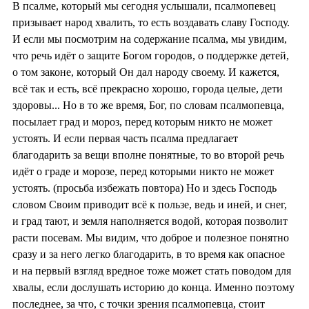
В псалме, который мы сегодня услышали, псалмопевец
призывает народ хвалить, то есть воздавать славу Господу.
И если мы посмотрим на содержание псалма, мы увидим,
что речь идёт о защите Богом городов, о поддержке детей,
о том законе, который Он дал народу своему. И кажется,
всё так и есть, всё прекрасно хорошо, города целые, дети
здоровы... Но в то же время, Бог, по словам псалмопевца,
посылает град и мороз, перед которым никто не может
устоять. И если первая часть псалма предлагает
благодарить за вещи вполне понятные, то во второй речь
идёт о граде и морозе, перед которыми никто не может
устоять. (просьба избежать повтора) Но и здесь Господь
словом Своим приводит всё к пользе, ведь и иней, и снег,
и град тают, и земля наполняется водой, которая позволит
расти посевам. Мы видим, что доброе и полезное понятно
сразу и за него легко благодарить, в то время как опасное
и на первый взгляд вредное тоже может стать поводом для
хвалы, если дослушать историю до конца. Именно поэтому
последнее, за что, с точки зрения псалмопевца, стоит