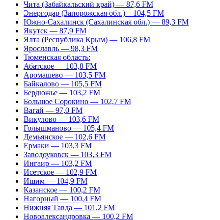
Чита (Забайкальский край) — 87,6 FM
Энергодар (Запорожская обл.) – 104,5 FM
Южно-Сахалинск (Сахалинская обл.) — 89,3 FM
Якутск — 87,9 FM
Ялта (Республика Крым) — 106,8 FM
Ярославль — 98,3 FM
Тюменская область:
Абатское — 103,8 FM
Аромашево — 103,5 FM
Байкалово — 105,5 FM
Бердюжье — 103,2 FM
Большое Сорокино — 102,7 FM
Вагай — 97,0 FM
Викулово — 103,6 FM
Голышманово — 105,4 FM
Демьянское — 102,6 FM
Ермаки — 103,3 FM
Заводоуковск — 103,3 FM
Ингаир — 103,2 FM
Исетское — 102,9 FM
Ишим — 104,9 FM
Казанское — 100,2 FM
Нагорный — 100,4 FM
Нижняя Тавда — 101,2 FM
Новоалександровка — 100,2 FM