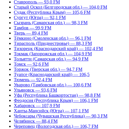
Ставрополь — 93,0 FM
Старый Оскол (Белгородская обл.) — 104,0 FM
Судак (Республика Крым) — 105,6 FM
Сургут (Югра) — 92,1 FM
Сызрань (Самарская обл.) — 98,3 FM
Тамбов — 99,9 FM
Тверь — 89,4 FM
Тёмкино (Смоленская обл.) — 96,1 FM
Тирасполь (Приднестровье) — 88,3 FM
Тихорецк (Краснодарский край) — 102,4 FM
Токмак (Запорожская обл.) — 104,9 FM
Тольятти (Самарская обл.) — 94,9 FM
Томск — 92,6 FM
Торжок (Тверская обл.) — 94,7 FM
Туапсе (Краснодарский край) — 106,5
Тюмень — 92,4 FM
Уварово (Тамбовская обл.) — 100,6 FM
Ульяновск — 93,6 FM
Уфа (Республика Башкортостан) — 98,8 FM
Феодосия (Республика Крым) — 106,1 FM
Хабаровск — 107,9 FM
Ханты-Мансийск (Югра) — 107,1 FM
Чебоксары (Чувашская Республика) — 90,3 FM
Челябинск — 88,4 FM
Череповец (Вологодская обл.) — 106,7 FM