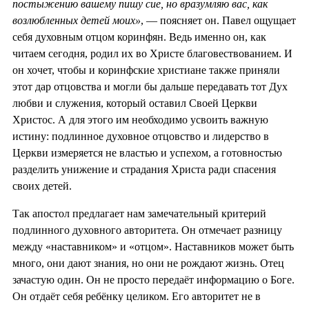
постыжению вашему пишу сие, но вразумляю вас, как
возлюбленных детей моих»
, — поясняет он. Павел ощущает
себя духовным отцом коринфян. Ведь именно он, как
читаем сегодня, родил их во Христе благовествованием. И
он хочет, чтобы и коринфские христиане также приняли
этот дар отцовства и могли бы дальше передавать тот Дух
любви и служения, который оставил Своей Церкви
Христос. А для этого им необходимо усвоить важную
истину: подлинное духовное отцовство и лидерство в
Церкви измеряется не властью и успехом, а готовностью
разделить унижение и страдания Христа ради спасения
своих детей.
Так апостол предлагает нам замечательный критерий
подлинного духовного авторитета. Он отмечает разницу
между «наставником» и «отцом». Наставников может быть
много, они дают знания, но они не рождают жизнь. Отец
зачастую один. Он не просто передаёт информацию о Боге.
Он отдаёт себя ребёнку целиком. Его авторитет не в