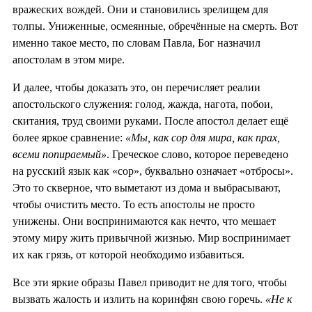
вражеских вождей. Они и становились зрелищем для
толпы. Униженные, осмеянные, обречённые на смерть. Вот
именно такое место, по словам Павла, Бог назначил
апостолам в этом мире.
И далее, чтобы доказать это, он перечисляет реалии
апостольского служения: голод, жажда, нагота, побои,
скитания, труд своими руками. После апостол делает ещё
более яркое сравнение:
«Мы, как сор для мира, как прах,
всеми попираемый»
. Греческое слово, которое переведено
на русский язык как «сор», буквально означает «отбросы».
Это то скверное, что выметают из дома и выбрасывают,
чтобы очистить место. То есть апостолы не просто
унижены. Они воспринимаются как нечто, что мешает
этому миру жить привычной жизнью. Мир воспринимает
их как грязь, от которой необходимо избавиться.
Все эти яркие образы Павел приводит не для того, чтобы
вызвать жалость и излить на коринфян свою горечь.
«Не к