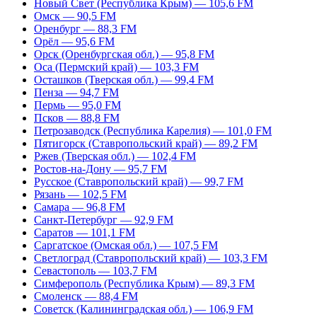
Новый Свет (Республика Крым) — 105,6 FM
Омск — 90,5 FM
Оренбург — 88,3 FM
Орёл — 95,6 FM
Орск (Оренбургская обл.) — 95,8 FM
Оса (Пермский край) — 103,3 FM
Осташков (Тверская обл.) — 99,4 FM
Пенза — 94,7 FM
Пермь — 95,0 FM
Псков — 88,8 FM
Петрозаводск (Республика Карелия) — 101,0 FM
Пятигорск (Ставропольский край) — 89,2 FM
Ржев (Тверская обл.) — 102,4 FM
Ростов-на-Дону — 95,7 FM
Русское (Ставропольский край) — 99,7 FM
Рязань — 102,5 FM
Самара — 96,8 FM
Санкт-Петербург — 92,9 FM
Саратов — 101,1 FM
Саргатское (Омская обл.) — 107,5 FM
Светлоград (Ставропольский край) — 103,3 FM
Севастополь — 103,7 FM
Симферополь (Республика Крым) — 89,3 FM
Смоленск — 88,4 FM
Советск (Калининградская обл.) — 106,9 FM