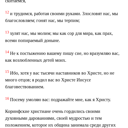
скитаемся,
12
и трудимся, работая своими руками. Злословят нас, мы
благословляем; гонят нас, мы терпим;
13
хулят нас, мы молим; мы как сор для мира, как прах,
всеми попираемый доныне.
14
Не к постыжению вашему пишу сие, но вразумляю вас,
как возлюбленных детей моих.
15
Ибо, хотя у вас тысячи наставников во Христе, но не
много отцов; я родил вас во Христе Иисусе
благовествованием.
16
Посему умоляю вас: подражайте мне, как я Христу.
Коринфские христиане очень гордились своими
духовными дарованиями, своей мудростью и тем
положением, которое их община занимала среди других