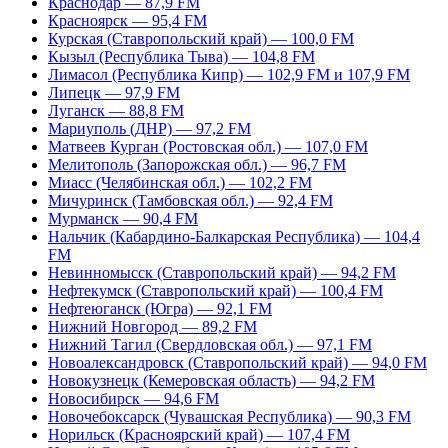
Краснодар — 87,9 FM
Красноярск — 95,4 FM
Курская (Ставропольский край) — 100,0 FM
Кызыл (Республика Тыва) — 104,8 FM
Лимасол (Республика Кипр) — 102,9 FM и 107,9 FM
Липецк — 97,9 FM
Луганск — 88,8 FM
Мариуполь (ДНР) — 97,2 FM
Матвеев Курган (Ростовская обл.) — 107,0 FM
Мелитополь (Запорожская обл.) — 96,7 FM
Миасс (Челябинская обл.) — 102,2 FM
Мичуринск (Тамбовская обл.) — 92,4 FM
Мурманск — 90,4 FM
Нальчик (Кабардино-Балкарская Республика) — 104,4
FM
Невинномысск (Ставропольский край) — 94,2 FM
Нефтекумск (Ставропольский край) — 100,4 FM
Нефтеюганск (Югра) — 92,1 FM
Нижний Новгород — 89,2 FM
Нижний Тагил (Свердловская обл.) — 97,1 FM
Новоалександровск (Ставропольский край) — 94,0 FM
Новокузнецк (Кемеровская область) — 94,2 FM
Новосибирск — 94,6 FM
Новочебоксарск (Чувашская Республика) — 90,3 FM
Норильск (Красноярский край) — 107,4 FM