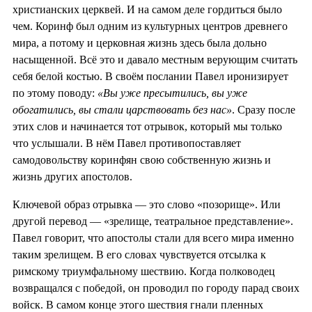
христианских церквей. И на самом деле гордиться было
чем. Коринф был одним из культурных центров древнего
мира, а потому и церковная жизнь здесь была дольно
насыщенной. Всё это и давало местным верующим считать
себя белой костью. В своём послании Павел иронизирует
по этому поводу:
«Вы уже пресытились, вы уже
обогатились, вы стали царствовать без нас»
. Сразу после
этих слов и начинается тот отрывок, который мы только
что услышали. В нём Павел противопоставляет
самодовольству коринфян свою собственную жизнь и
жизнь других апостолов.
Ключевой образ отрывка — это слово «позорище». Или
другой перевод — «зрелище, театральное представление».
Павел говорит, что апостолы стали для всего мира именно
таким зрелищем. В его словах чувствуется отсылка к
римскому триумфальному шествию. Когда полководец
возвращался с победой, он проводил по городу парад своих
войск. В самом конце этого шествия гнали пленных