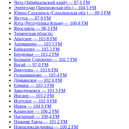
Чита (Забайкальский край) — 87,6 FM
Энергодар (Запорожская обл.) – 104,5 FM
Южно-Сахалинск (Сахалинская обл.) — 89,3 FM
Якутск — 87,9 FM
Ялта (Республика Крым) — 106,8 FM
Ярославль — 98,3 FM
Тюменская область:
Абатское — 103,8 FM
Аромашево — 103,5 FM
Байкалово — 105,5 FM
Бердюжье — 103,2 FM
Большое Сорокино — 102,7 FM
Вагай — 97,0 FM
Викулово — 103,6 FM
Голышманово — 105,4 FM
Демьянское — 102,6 FM
Ермаки — 103,3 FM
Заводоуковск — 103,3 FM
Ингаир — 103,2 FM
Исетское — 102,9 FM
Ишим — 104,9 FM
Казанское — 100,2 FM
Нагорный — 100,4 FM
Нижняя Тавда — 101,2 FM
Новоалександровка — 100,2 FM