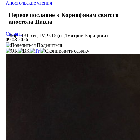
Апостольские чтения
Первое послание к Коринфянам святого
апостола Павла
Скачать
1 Кор., 131 зач., IV, 9-16 (о. Дмитрий Барицкий)
09.08.2026
Поделиться