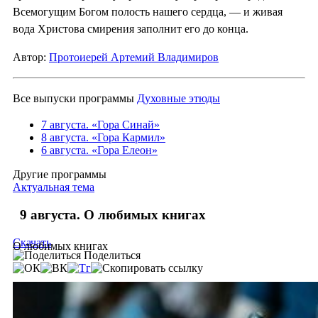
Всемогущим Богом полость нашего сердца, — и живая
вода Христова смирения заполнит его до конца.
Автор:
Протоиерей Артемий Владимиров
Все выпуски программы
Духовные этюды
7 августа. «Гора Синай»
8 августа. «Гора Кармил»
6 августа. «Гора Елеон»
Другие программы
Актуальная тема
9 августа. О любимых книгах
Скачать
О любимых книгах
Поделиться