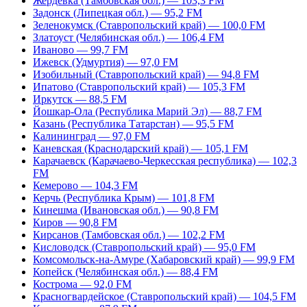
Жердевка (Тамбовская обл.) — 103,3 FM
Задонск (Липецкая обл.) — 95,2 FM
Зеленокумск (Ставропольский край) — 100,0 FM
Златоуст (Челябинская обл.) — 106,4 FM
Иваново — 99,7 FM
Ижевск (Удмуртия) — 97,0 FM
Изобильный (Ставропольский край) — 94,8 FM
Ипатово (Ставропольский край) — 105,3 FM
Иркутск — 88,5 FM
Йошкар-Ола (Республика Марий Эл) — 88,7 FM
Казань (Республика Татарстан) — 95,5 FM
Калининград — 97,0 FM
Каневская (Краснодарский край) — 105,1 FM
Карачаевск (Карачаево-Черкесская республика) — 102,3
FM
Кемерово — 104,3 FM
Керчь (Республика Крым) — 101,8 FM
Кинешма (Ивановская обл.) — 90,8 FM
Киров — 90,8 FM
Кирсанов (Тамбовская обл.) — 102,2 FM
Кисловодск (Ставропольский край) — 95,0 FM
Комсомольск-на-Амуре (Хабаровский край) — 99,9 FM
Копейск (Челябинская обл.) — 88,4 FM
Кострома — 92,0 FM
Красногвардейское (Ставропольский край) — 104,5 FM