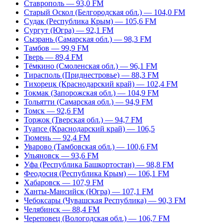
Ставрополь — 93,0 FM
Старый Оскол (Белгородская обл.) — 104,0 FM
Судак (Республика Крым) — 105,6 FM
Сургут (Югра) — 92,1 FM
Сызрань (Самарская обл.) — 98,3 FM
Тамбов — 99,9 FM
Тверь — 89,4 FM
Тёмкино (Смоленская обл.) — 96,1 FM
Тирасполь (Приднестровье) — 88,3 FM
Тихорецк (Краснодарский край) — 102,4 FM
Токмак (Запорожская обл.) — 104,9 FM
Тольятти (Самарская обл.) — 94,9 FM
Томск — 92,6 FM
Торжок (Тверская обл.) — 94,7 FM
Туапсе (Краснодарский край) — 106,5
Тюмень — 92,4 FM
Уварово (Тамбовская обл.) — 100,6 FM
Ульяновск — 93,6 FM
Уфа (Республика Башкортостан) — 98,8 FM
Феодосия (Республика Крым) — 106,1 FM
Хабаровск — 107,9 FM
Ханты-Мансийск (Югра) — 107,1 FM
Чебоксары (Чувашская Республика) — 90,3 FM
Челябинск — 88,4 FM
Череповец (Вологодская обл.) — 106,7 FM