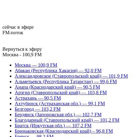
сейчас в эфире
FM-поток
Вернуться к эфиру
Москва - 100,9 FM
Москва — 100,9 FM
Абакан (Республика Хакасия) — 92,0 FM
Александровское (Ставропольский край) — 101,9 FM
Альметьевск (Республика Татарстан) — 99,6 FM
Анапа (Краснодарский край) — 90,5 FM
Арзгир (Ставропольский край) — 103,8 FM
Астрахань — 90,5 FM
Ахтубинск (Астраханская обл.) — 99,1 FM
Белгород — 103,2 FM
Бердянск (Запорожская обл.) — 102,7 FM
Благодарный (Ставропольский край) — 101,2 FM
Братск (Иркутская обл.) — 107,2 FM
Бриньковская (Краснодарский край) – 96,8 FM
Брянск — 98,2 FM