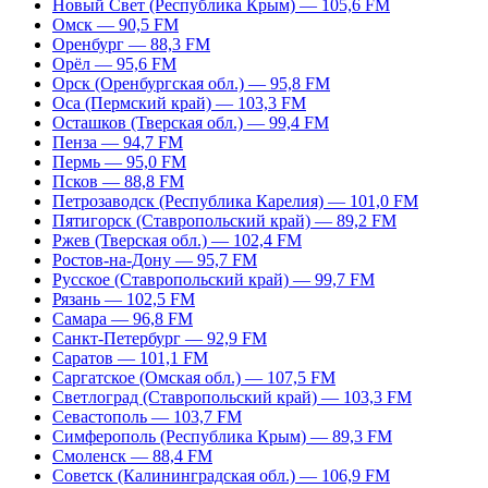
Новый Свет (Республика Крым) — 105,6 FM
Омск — 90,5 FM
Оренбург — 88,3 FM
Орёл — 95,6 FM
Орск (Оренбургская обл.) — 95,8 FM
Оса (Пермский край) — 103,3 FM
Осташков (Тверская обл.) — 99,4 FM
Пенза — 94,7 FM
Пермь — 95,0 FM
Псков — 88,8 FM
Петрозаводск (Республика Карелия) — 101,0 FM
Пятигорск (Ставропольский край) — 89,2 FM
Ржев (Тверская обл.) — 102,4 FM
Ростов-на-Дону — 95,7 FM
Русское (Ставропольский край) — 99,7 FM
Рязань — 102,5 FM
Самара — 96,8 FM
Санкт-Петербург — 92,9 FM
Саратов — 101,1 FM
Саргатское (Омская обл.) — 107,5 FM
Светлоград (Ставропольский край) — 103,3 FM
Севастополь — 103,7 FM
Симферополь (Республика Крым) — 89,3 FM
Смоленск — 88,4 FM
Советск (Калининградская обл.) — 106,9 FM