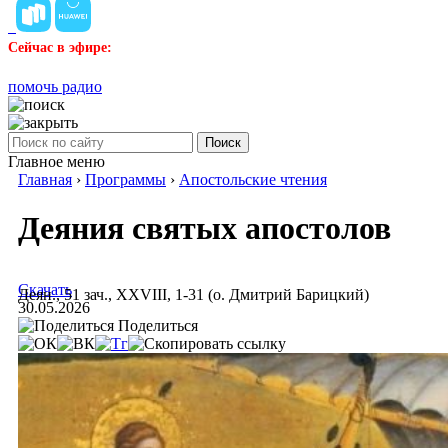
Сейчас в эфире:
помочь радио
Поиск
Главное меню
Главная
›
Программы
›
Апостольские чтения
Деяния святых апостолов
Скачать
Деян., 51 зач., XXVIII, 1-31 (о. Дмитрий Барицкий)
30.05.2026
Поделиться