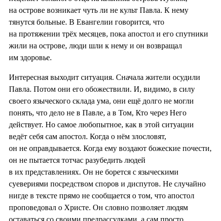
на острове возникает чуть ли не культ Павла. К нему
тянутся больные. В Евангелии говорится, что
на протяжении трёх месяцев, пока апостол и его спутники
жили на острове, люди шли к нему и он возвращал
им здоровье.
Интересная выходит ситуация. Сначала жители осудили
Павла. Потом они его обожествили. И, видимо, в силу
своего языческого склада ума, они ещё долго не могли
понять, что дело не в Павле, а в Том, Кто через Него
действует. Но самое любопытное, как в этой ситуации
ведёт себя сам апостол. Когда о нём злословят,
он не оправдывается. Когда ему воздают божеские почести,
он не пытается тотчас разубедить людей
в их представлениях. Он не борется с языческими
суевериями посредством споров и диспутов. Не случайно
нигде в тексте прямо не сообщается о том, что апостол
проповедовал о Христе. Он словно позволяет людям
оставаться со своими предрассудками, а сам просто