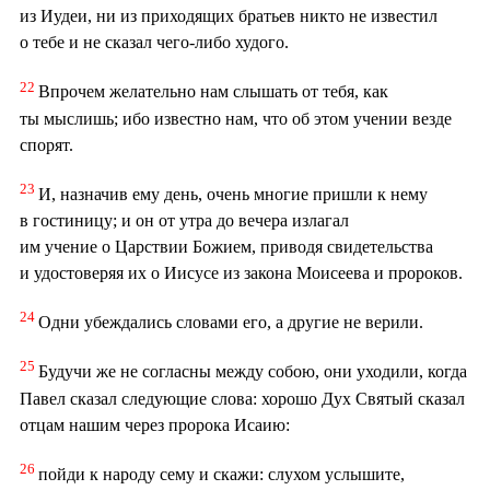
из Иудеи, ни из приходящих братьев никто не известил
о тебе и не сказал чего-либо худого.
22
Впрочем желательно нам слышать от тебя, как
ты мыслишь; ибо известно нам, что об этом учении везде
спорят.
23
И, назначив ему день, очень многие пришли к нему
в гостиницу; и он от утра до вечера излагал
им учение о Царствии Божием, приводя свидетельства
и удостоверяя их о Иисусе из закона Моисеева и пророков.
24
Одни убеждались словами его, а другие не верили.
25
Будучи же не согласны между собою, они уходили, когда
Павел сказал следующие слова: хорошо Дух Святый сказал
отцам нашим через пророка Исаию:
26
пойди к народу сему и скажи: слухом услышите,