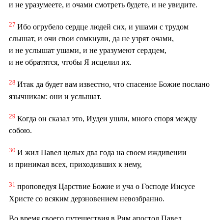
и не уразумеете, и очами смотреть будете, и не увидите.
27
Ибо огрубело сердце людей сих, и ушами с трудом
слышат, и очи свои сомкнули, да не узрят очами,
и не услышат ушами, и не уразумеют сердцем,
и не обратятся, чтобы Я исцелил их.
28
Итак да будет вам известно, что спасение Божие послано
язычникам: они и услышат.
29
Когда он сказал это, Иудеи ушли, много споря между
собою.
30
И жил Павел целых два года на своем иждивении
и принимал всех, приходивших к нему,
31
проповедуя Царствие Божие и уча о Господе Иисусе
Христе со всяким дерзновением невозбранно.
Во время своего путешествия в Рим апостол Павел