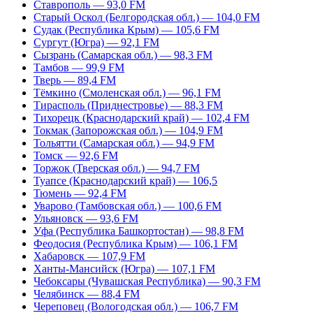
Ставрополь — 93,0 FM
Старый Оскол (Белгородская обл.) — 104,0 FM
Судак (Республика Крым) — 105,6 FM
Сургут (Югра) — 92,1 FM
Сызрань (Самарская обл.) — 98,3 FM
Тамбов — 99,9 FM
Тверь — 89,4 FM
Тёмкино (Смоленская обл.) — 96,1 FM
Тирасполь (Приднестровье) — 88,3 FM
Тихорецк (Краснодарский край) — 102,4 FM
Токмак (Запорожская обл.) — 104,9 FM
Тольятти (Самарская обл.) — 94,9 FM
Томск — 92,6 FM
Торжок (Тверская обл.) — 94,7 FM
Туапсе (Краснодарский край) — 106,5
Тюмень — 92,4 FM
Уварово (Тамбовская обл.) — 100,6 FM
Ульяновск — 93,6 FM
Уфа (Республика Башкортостан) — 98,8 FM
Феодосия (Республика Крым) — 106,1 FM
Хабаровск — 107,9 FM
Ханты-Мансийск (Югра) — 107,1 FM
Чебоксары (Чувашская Республика) — 90,3 FM
Челябинск — 88,4 FM
Череповец (Вологодская обл.) — 106,7 FM