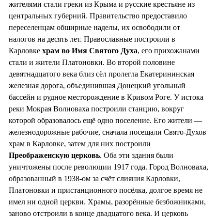
жителями стали греки из Крыма и русские крестьяне из
центральных губерний. Правительство предоставило
переселенцам обширные наделы, их освободили от
налогов на десять лет. Православные построили в
Карловке
храм во
Имя Святого Духа
, его прихожанами
стали и жители Платоновки. Во второй половине
девятнадцатого века близ сёл пролегла Екатерининская
железная дорога, объединившая Донецкий угольный
бассейн и рудное месторождение в Кривом Роге. У истока
реки Мокрая Волноваха построили станцию, вокруг
которой образовалось ещё одно поселение. Его жители —
железнодорожные рабочие, сначала посещали Свято-Духов
храм в Карловке, затем для них построили
Преображенскую церковь
. Оба эти здания были
уничтожены после революции 1917 года. Город Волноваха,
образованный в 1938-ом за счёт слияния Карловки,
Платоновки и пристанционного посёлка, долгое время не
имел ни одной церкви. Храмы, разорённые безбожниками,
заново отстроили в конце двадцатого века. И церковь