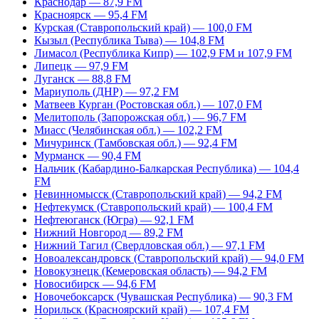
Краснодар — 87,9 FM
Красноярск — 95,4 FM
Курская (Ставропольский край) — 100,0 FM
Кызыл (Республика Тыва) — 104,8 FM
Лимасол (Республика Кипр) — 102,9 FM и 107,9 FM
Липецк — 97,9 FM
Луганск — 88,8 FM
Мариуполь (ДНР) — 97,2 FM
Матвеев Курган (Ростовская обл.) — 107,0 FM
Мелитополь (Запорожская обл.) — 96,7 FM
Миасс (Челябинская обл.) — 102,2 FM
Мичуринск (Тамбовская обл.) — 92,4 FM
Мурманск — 90,4 FM
Нальчик (Кабардино-Балкарская Республика) — 104,4
FM
Невинномысск (Ставропольский край) — 94,2 FM
Нефтекумск (Ставропольский край) — 100,4 FM
Нефтеюганск (Югра) — 92,1 FM
Нижний Новгород — 89,2 FM
Нижний Тагил (Свердловская обл.) — 97,1 FM
Новоалександровск (Ставропольский край) — 94,0 FM
Новокузнецк (Кемеровская область) — 94,2 FM
Новосибирск — 94,6 FM
Новочебоксарск (Чувашская Республика) — 90,3 FM
Норильск (Красноярский край) — 107,4 FM