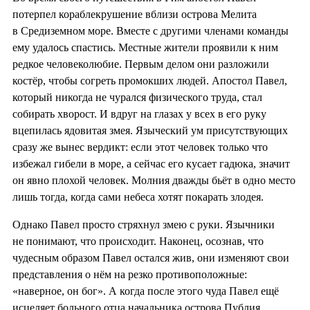
потерпел кораблекрушение вблизи острова Мелита
в Средиземном море. Вместе с другими членами команды
ему удалось спастись. Местные жители проявили к ним
редкое человеколюбие. Первым делом они разложили
костёр, чтобы согреть промокших людей. Апостол Павел,
который никогда не чурался физического труда, стал
собирать хворост. И вдруг на глазах у всех в его руку
вцепилась ядовитая змея. Языческий ум присутствующих
сразу же вынес вердикт: если этот человек только что
избежал гибели в море, а сейчас его кусает гадюка, значит
он явно плохой человек. Молния дважды бьёт в одно место
лишь тогда, когда сами небеса хотят покарать злодея.
Однако Павел просто стряхнул змею с руки. Язычники
не понимают, что происходит. Наконец, осознав, что
чудесным образом Павел остался жив, они изменяют свои
представления о нём на резко противоположные:
«наверное, он бог». А когда после этого чуда Павел ещё
исцеляет больного отца начальника острова Публия,