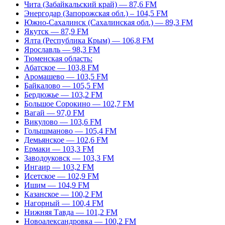
Чита (Забайкальский край) — 87,6 FM
Энергодар (Запорожская обл.) – 104,5 FM
Южно-Сахалинск (Сахалинская обл.) — 89,3 FM
Якутск — 87,9 FM
Ялта (Республика Крым) — 106,8 FM
Ярославль — 98,3 FM
Тюменская область:
Абатское — 103,8 FM
Аромашево — 103,5 FM
Байкалово — 105,5 FM
Бердюжье — 103,2 FM
Большое Сорокино — 102,7 FM
Вагай — 97,0 FM
Викулово — 103,6 FM
Голышманово — 105,4 FM
Демьянское — 102,6 FM
Ермаки — 103,3 FM
Заводоуковск — 103,3 FM
Ингаир — 103,2 FM
Исетское — 102,9 FM
Ишим — 104,9 FM
Казанское — 100,2 FM
Нагорный — 100,4 FM
Нижняя Тавда — 101,2 FM
Новоалександровка — 100,2 FM