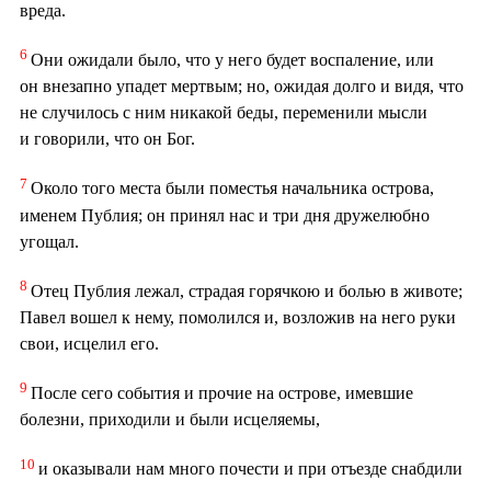
вреда.
6
Они ожидали было, что у него будет воспаление, или
он внезапно упадет мертвым; но, ожидая долго и видя, что
не случилось с ним никакой беды, переменили мысли
и говорили, что он Бог.
7
Около того места были поместья начальника острова,
именем Публия; он принял нас и три дня дружелюбно
угощал.
8
Отец Публия лежал, страдая горячкою и болью в животе;
Павел вошел к нему, помолился и, возложив на него руки
свои, исцелил его.
9
После сего события и прочие на острове, имевшие
болезни, приходили и были исцеляемы,
10
и оказывали нам много почести и при отъезде снабдили