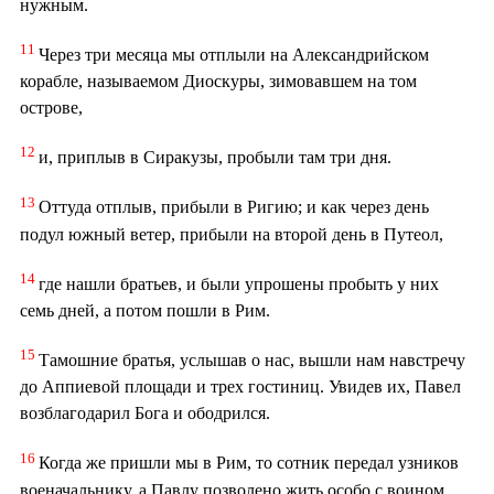
нужным.
11
Через три месяца мы отплыли на Александрийском
корабле, называемом Диоскуры, зимовавшем на том
острове,
12
и, приплыв в Сиракузы, пробыли там три дня.
13
Оттуда отплыв, прибыли в Ригию; и как через день
подул южный ветер, прибыли на второй день в Путеол,
14
где нашли братьев, и были упрошены пробыть у них
семь дней, а потом пошли в Рим.
15
Тамошние братья, услышав о нас, вышли нам навстречу
до Аппиевой площади и трех гостиниц. Увидев их, Павел
возблагодарил Бога и ободрился.
16
Когда же пришли мы в Рим, то сотник передал узников
военачальнику, а Павлу позволено жить особо с воином,