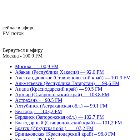
сейчас в эфире
FM-поток
Вернуться к эфиру
Москва - 100,9 FM
Москва — 100,9 FM
Абакан (Республика Хакасия) — 92,0 FM
Александровское (Ставропольский край) — 101,9 FM
Альметьевск (Республика Татарстан) — 99,6 FM
Анапа (Краснодарский край) — 90,5 FM
Арзгир (Ставропольский край) — 103,8 FM
Астрахань — 90,5 FM
Ахтубинск (Астраханская обл.) — 99,1 FM
Белгород — 103,2 FM
Бердянск (Запорожская обл.) — 102,7 FM
Благодарный (Ставропольский край) — 101,2 FM
Братск (Иркутская обл.) — 107,2 FM
Бриньковская (Краснодарский край) – 96,8 FM
Брянск — 98,2 FM