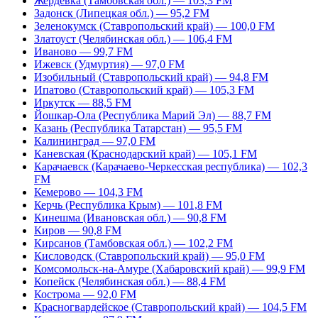
Жердевка (Тамбовская обл.) — 103,3 FM
Задонск (Липецкая обл.) — 95,2 FM
Зеленокумск (Ставропольский край) — 100,0 FM
Златоуст (Челябинская обл.) — 106,4 FM
Иваново — 99,7 FM
Ижевск (Удмуртия) — 97,0 FM
Изобильный (Ставропольский край) — 94,8 FM
Ипатово (Ставропольский край) — 105,3 FM
Иркутск — 88,5 FM
Йошкар-Ола (Республика Марий Эл) — 88,7 FM
Казань (Республика Татарстан) — 95,5 FM
Калининград — 97,0 FM
Каневская (Краснодарский край) — 105,1 FM
Карачаевск (Карачаево-Черкесская республика) — 102,3
FM
Кемерово — 104,3 FM
Керчь (Республика Крым) — 101,8 FM
Кинешма (Ивановская обл.) — 90,8 FM
Киров — 90,8 FM
Кирсанов (Тамбовская обл.) — 102,2 FM
Кисловодск (Ставропольский край) — 95,0 FM
Комсомольск-на-Амуре (Хабаровский край) — 99,9 FM
Копейск (Челябинская обл.) — 88,4 FM
Кострома — 92,0 FM
Красногвардейское (Ставропольский край) — 104,5 FM