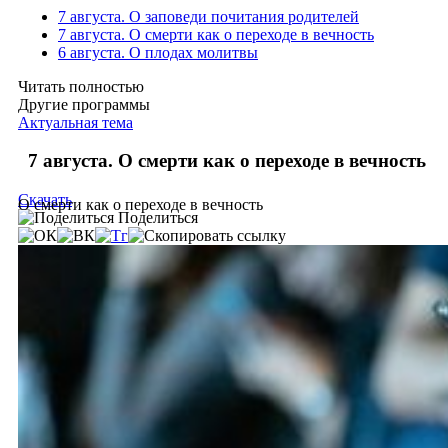
7 августа. О заповеди почитания родителей
7 августа. О смерти как о переходе в вечность
6 августа. О плодах молитвы
Читать полностью
Другие программы
Актуальная тема
7 августа. О смерти как о переходе в вечность
Скачать
О смерти как о переходе в вечность
Поделиться