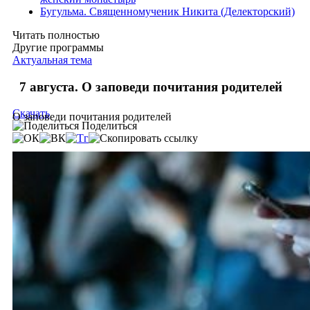
Бугульма. Священномученик Никита (Делекторский)
Читать полностью
Другие программы
Актуальная тема
7 августа. О заповеди почитания родителей
Скачать
О заповеди почитания родителей
Поделиться