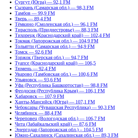
Сургут (Югра) — 92,1 FM
Сызрань (Самарская обл.) — 98,3 FM
Тамбов — 99,9 FM
Тверь — 89,4 FM
Тёмкино (Смоленская обл.) — 96,1 FM
Тирасполь (Приднестровье) — 88,3 FM
Тихорецк (Краснодарский край) — 102,4 FM
Токмак (Запорожская обл.) — 104,9 FM
Тольятти (Самарская обл.) — 94,9 FM
Томск — 92,6 FM
Торжок (Тверская обл.) — 94,7 FM
Туапсе (Краснодарский край) — 106,5
Тюмень — 92,4 FM
Уварово (Тамбовская обл.) — 100,6 FM
Ульяновск — 93,6 FM
Уфа (Республика Башкортостан) — 98,8 FM
Феодосия (Республика Крым) — 106,1 FM
Хабаровск — 107,9 FM
Ханты-Мансийск (Югра) — 107,1 FM
Чебоксары (Чувашская Республика) — 90,3 FM
Челябинск — 88,4 FM
Череповец (Вологодская обл.) — 106,7 FM
Чита (Забайкальский край) — 87,6 FM
Энергодар (Запорожская обл.) – 104,5 FM
Южно-Сахалинск (Сахалинская обл.) — 89,3 FM