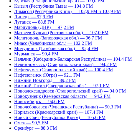
Курская (Ставропольский край) — 100,0 FM
Кызыл (Республика Тыва) — 104,8 FM
Лимасол (Республика Кипр) — 102,9 FM и 107,9 FM
Липецк — 97,9 FM
Луганск — 88,8 FM
Мариуполь (ДНР) — 97,2 FM
Матвеев Курган (Ростовская обл.) — 107,0 FM
Мелитополь (Запорожская обл.) — 96,7 FM
Миасс (Челябинская обл.) — 102,2 FM
Мичуринск (Тамбовская обл.) — 92,4 FM
Мурманск — 90,4 FM
Нальчик (Кабардино-Балкарская Республика) — 104,4 FM
Невинномысск (Ставропольский край) — 94,2 FM
Нефтекумск (Ставропольский край) — 100,4 FM
Нефтеюганск (Югра) — 92,1 FM
Нижний Новгород — 89,2 FM
Нижний Тагил (Свердловская обл.) — 97,1 FM
Новоалександровск (Ставропольский край) — 94,0 FM
Новокузнецк (Кемеровская область) — 94,2 FM
Новосибирск — 94,6 FM
Новочебоксарск (Чувашская Республика) — 90,3 FM
Норильск (Красноярский край) — 107,4 FM
Новый Свет (Республика Крым) — 105,6 FM
Омск — 90,5 FM
Оренбург — 88,3 FM