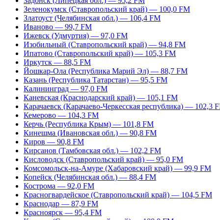
Задонск (Липецкая обл.) — 95,2 FM
Зеленокумск (Ставропольский край) — 100,0 FM
Златоуст (Челябинская обл.) — 106,4 FM
Иваново — 99,7 FM
Ижевск (Удмуртия) — 97,0 FM
Изобильный (Ставропольский край) — 94,8 FM
Ипатово (Ставропольский край) — 105,3 FM
Иркутск — 88,5 FM
Йошкар-Ола (Республика Марий Эл) — 88,7 FM
Казань (Республика Татарстан) — 95,5 FM
Калининград — 97,0 FM
Каневская (Краснодарский край) — 105,1 FM
Карачаевск (Карачаево-Черкесская республика) — 102,3 
Кемерово — 104,3 FM
Керчь (Республика Крым) — 101,8 FM
Кинешма (Ивановская обл.) — 90,8 FM
Киров — 90,8 FM
Кирсанов (Тамбовская обл.) — 102,2 FM
Кисловодск (Ставропольский край) — 95,0 FM
Комсомольск-на-Амуре (Хабаровский край) — 99,9 FM
Копейск (Челябинская обл.) — 88,4 FM
Кострома — 92,0 FM
Красногвардейское (Ставропольский край) — 104,5 FM
Краснодар — 87,9 FM
Красноярск — 95,4 FM