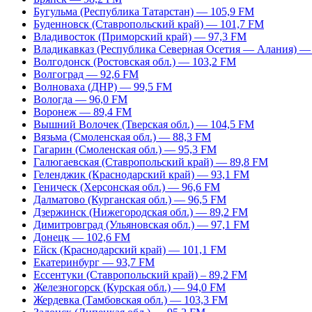
Бугульма (Республика Татарстан) — 105,9 FM
Буденновск (Ставропольский край) — 101,7 FM
Владивосток (Приморский край) — 97,3 FM
Владикавказ (Республика Северная Осетия — Алания) —
Волгодонск (Ростовская обл.) — 103,2 FM
Волгоград — 92,6 FM
Волноваха (ДНР) — 99,5 FM
Вологда — 96,0 FM
Воронеж — 89,4 FM
Вышний Волочек (Тверская обл.) — 104,5 FM
Вязьма (Смоленская обл.) — 88,3 FM
Гагарин (Смоленская обл.) — 95,3 FM
Галюгаевская (Ставропольский край) — 89,8 FM
Геленджик (Краснодарский край) — 93,1 FM
Геническ (Херсонская обл.) — 96,6 FM
Далматово (Курганская обл.) — 96,5 FM
Дзержинск (Нижегородская обл.) — 89,2 FM
Димитровград (Ульяновская обл.) — 97,1 FM
Донецк — 102,6 FM
Ейск (Краснодарский край) — 101,1 FM
Екатеринбург — 93,7 FM
Ессентуки (Ставропольский край) – 89,2 FM
Железногорск (Курская обл.) — 94,0 FM
Жердевка (Тамбовская обл.) — 103,3 FM