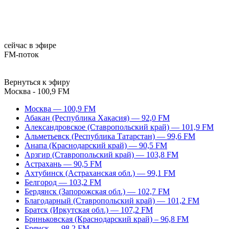
сейчас в эфире
FM-поток
Вернуться к эфиру
Москва - 100,9 FM
Москва — 100,9 FM
Абакан (Республика Хакасия) — 92,0 FM
Александровское (Ставропольский край) — 101,9 FM
Альметьевск (Республика Татарстан) — 99,6 FM
Анапа (Краснодарский край) — 90,5 FM
Арзгир (Ставропольский край) — 103,8 FM
Астрахань — 90,5 FM
Ахтубинск (Астраханская обл.) — 99,1 FM
Белгород — 103,2 FM
Бердянск (Запорожская обл.) — 102,7 FM
Благодарный (Ставропольский край) — 101,2 FM
Братск (Иркутская обл.) — 107,2 FM
Бриньковская (Краснодарский край) – 96,8 FM
Брянск — 98,2 FM