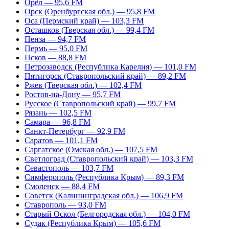
Орёл — 95,6 FM
Орск (Оренбургская обл.) — 95,8 FM
Оса (Пермский край) — 103,3 FM
Осташков (Тверская обл.) — 99,4 FM
Пенза — 94,7 FM
Пермь — 95,0 FM
Псков — 88,8 FM
Петрозаводск (Республика Карелия) — 101,0 FM
Пятигорск (Ставропольский край) — 89,2 FM
Ржев (Тверская обл.) — 102,4 FM
Ростов-на-Дону — 95,7 FM
Русское (Ставропольский край) — 99,7 FM
Рязань — 102,5 FM
Самара — 96,8 FM
Санкт-Петербург — 92,9 FM
Саратов — 101,1 FM
Саргатское (Омская обл.) — 107,5 FM
Светлоград (Ставропольский край) — 103,3 FM
Севастополь — 103,7 FM
Симферополь (Республика Крым) — 89,3 FM
Смоленск — 88,4 FM
Советск (Калининградская обл.) — 106,9 FM
Ставрополь — 93,0 FM
Старый Оскол (Белгородская обл.) — 104,0 FM
Судак (Республика Крым) — 105,6 FM