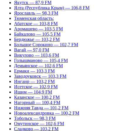
Якутск — 87,9 FM
Ялта (Республика Крым) — 106,8 FM
Ярославль — 98,3 FM
Тюменская область:
Абатское — 103,8 FM
Аромашево — 103,5 FM
Байкалово — 105,5 FM
Бердюжье — 103,2 FM
Большое Сорокино — 102,7 FM
Вагай — 97,0 FM
Викулово — 103,6 FM
Голышманово — 105,4 FM
Демьянское — 102,6 FM
Ермаки — 103,3 FM
Заводоуковск — 103,3 FM
Ингаир — 103,2 FM
Исетское — 102,9 FM
Ишим — 104,9 FM
Казанское — 100,2 FM
Нагорный — 100,4 FM
Нижняя Тавда — 101,2 FM
Новоалександровка — 100,2 FM
Тобольск — 98,3 FM
Омутинское — 102,6 FM
Сладково — 103,2 FM