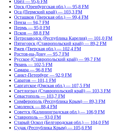
Орёл — 95,6 FM
Орск (Оренбургская обл.) — 95,8 FM
Оса (Пермский край) — 103,3 FM
Осташков (Тверская обл.) — 99,4 FM
Пенза — 94,7 FM
Пермь — 95,0 FM
Псков — 88,8 FM
Петрозаводск (Республика Карелия) — 101,0 FM
Пятигорск (Ставропольский край) — 89,2 FM
Ржев (Тверская обл.) — 102,4 FM
Ростов-на-Дону — 95,7 FM
Русское (Ставропольский край) — 99,7 FM
Рязань — 102,5 FM
Самара — 96,8 FM
Санкт-Петербург — 92,9 FM
Саратов — 101,1 FM
Саргатское (Омская обл.) — 107,5 FM
Светлоград (Ставропольский край) — 103,3 FM
Севастополь — 103,7 FM
Симферополь (Республика Крым) — 89,3 FM
Смоленск — 88,4 FM
Советск (Калининградская обл.) — 106,9 FM
Ставрополь — 93,0 FM
Старый Оскол (Белгородская обл.) — 104,0 FM
Судак (Республика Крым) — 105,6 FM