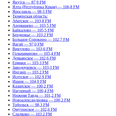
Якутск — 87,9 FM
Ялта (Республика Крым) — 106,8 FM
Ярославль — 98,3 FM
Тюменская область:
Абатское — 103,8 FM
Аромашево — 103,5 FM
Байкалово — 105,5 FM
Бердюжье — 103,2 FM
Большое Сорокино — 102,7 FM
Вагай — 97,0 FM
Викулово — 103,6 FM
Голышманово — 105,4 FM
Демьянское — 102,6 FM
Ермаки — 103,3 FM
Заводоуковск — 103,3 FM
Ингаир — 103,2 FM
Исетское — 102,9 FM
Ишим — 104,9 FM
Казанское — 100,2 FM
Нагорный — 100,4 FM
Нижняя Тавда — 101,2 FM
Новоалександровка — 100,2 FM
Тобольск — 98,3 FM
Омутинское — 102,6 FM
Сладково — 103,2 FM