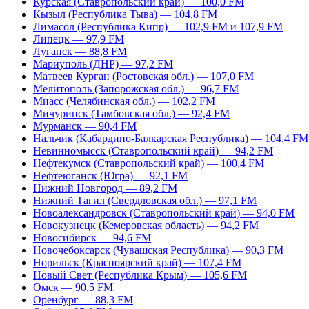
Курская (Ставропольский край) — 100,0 FM
Кызыл (Республика Тыва) — 104,8 FM
Лимасол (Республика Кипр) — 102,9 FM и 107,9 FM
Липецк — 97,9 FM
Луганск — 88,8 FM
Мариуполь (ДНР) — 97,2 FM
Матвеев Курган (Ростовская обл.) — 107,0 FM
Мелитополь (Запорожская обл.) — 96,7 FM
Миасс (Челябинская обл.) — 102,2 FM
Мичуринск (Тамбовская обл.) — 92,4 FM
Мурманск — 90,4 FM
Нальчик (Кабардино-Балкарская Республика) — 104,4 FM
Невинномысск (Ставропольский край) — 94,2 FM
Нефтекумск (Ставропольский край) — 100,4 FM
Нефтеюганск (Югра) — 92,1 FM
Нижний Новгород — 89,2 FM
Нижний Тагил (Свердловская обл.) — 97,1 FM
Новоалександровск (Ставропольский край) — 94,0 FM
Новокузнецк (Кемеровская область) — 94,2 FM
Новосибирск — 94,6 FM
Новочебоксарск (Чувашская Республика) — 90,3 FM
Норильск (Красноярский край) — 107,4 FM
Новый Свет (Республика Крым) — 105,6 FM
Омск — 90,5 FM
Оренбург — 88,3 FM