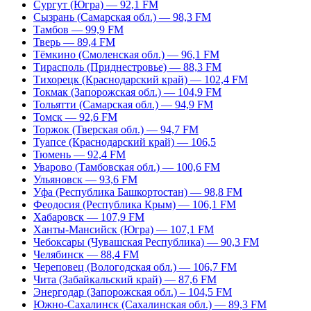
Сургут (Югра) — 92,1 FM
Сызрань (Самарская обл.) — 98,3 FM
Тамбов — 99,9 FM
Тверь — 89,4 FM
Тёмкино (Смоленская обл.) — 96,1 FM
Тирасполь (Приднестровье) — 88,3 FM
Тихорецк (Краснодарский край) — 102,4 FM
Токмак (Запорожская обл.) — 104,9 FM
Тольятти (Самарская обл.) — 94,9 FM
Томск — 92,6 FM
Торжок (Тверская обл.) — 94,7 FM
Туапсе (Краснодарский край) — 106,5
Тюмень — 92,4 FM
Уварово (Тамбовская обл.) — 100,6 FM
Ульяновск — 93,6 FM
Уфа (Республика Башкортостан) — 98,8 FM
Феодосия (Республика Крым) — 106,1 FM
Хабаровск — 107,9 FM
Ханты-Мансийск (Югра) — 107,1 FM
Чебоксары (Чувашская Республика) — 90,3 FM
Челябинск — 88,4 FM
Череповец (Вологодская обл.) — 106,7 FM
Чита (Забайкальский край) — 87,6 FM
Энергодар (Запорожская обл.) – 104,5 FM
Южно-Сахалинск (Сахалинская обл.) — 89,3 FM