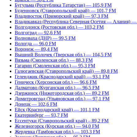
Бугульма (Республика Татарстан) — 105,9 FM
Буденновск (Ставропольский край) — 101,7 FM
Владивосток (Приморский край) — 97,3 FM
Владикавказ (Республика Северная Осетия — Алания) —
Волгодонск (Ростовская обл.) — 103,2 FM
Волгоград — 92,6 FM
Волноваха (ДНР) — 99,5 FM
Вологда — 96,0 FM
Воронеж — 89,4 FM
Вышний Волочек (Тверская обл.) — 104,5 FM
Вязьма (Смоленская обл.) — 88,3 FM
Гагарин (Смоленская обл.) — 95,3 FM
Галюгаевская (Ставропольский край) — 89,8 FM
Геленджик (Краснодарский край) — 93,1 FM
Геническ (Херсонская обл.) — 96,6 FM
Далматово (Курганская обл.) — 96,5 FM
Дзержинск (Нижегородская обл.) — 89,2 FM
Димитровград (Ульяновская обл.) — 97,1 FM
Донецк — 102,6 FM
Ейск (Краснодарский край) — 101,1 FM
Екатеринбург — 93,7 FM
Ессентуки (Ставропольский край) – 89,2 FM
Железногорск (Курская обл.) — 94,0 FM
Жердевка (Тамбовская обл.) — 103,3 FM