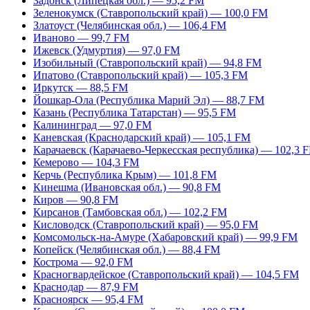
Задонск (Липецкая обл.) — 95,2 FM
Зеленокумск (Ставропольский край) — 100,0 FM
Златоуст (Челябинская обл.) — 106,4 FM
Иваново — 99,7 FM
Ижевск (Удмуртия) — 97,0 FM
Изобильный (Ставропольский край) — 94,8 FM
Ипатово (Ставропольский край) — 105,3 FM
Иркутск — 88,5 FM
Йошкар-Ола (Республика Марий Эл) — 88,7 FM
Казань (Республика Татарстан) — 95,5 FM
Калининград — 97,0 FM
Каневская (Краснодарский край) — 105,1 FM
Карачаевск (Карачаево-Черкесская республика) — 102,3 
Кемерово — 104,3 FM
Керчь (Республика Крым) — 101,8 FM
Кинешма (Ивановская обл.) — 90,8 FM
Киров — 90,8 FM
Кирсанов (Тамбовская обл.) — 102,2 FM
Кисловодск (Ставропольский край) — 95,0 FM
Комсомольск-на-Амуре (Хабаровский край) — 99,9 FM
Копейск (Челябинская обл.) — 88,4 FM
Кострома — 92,0 FM
Красногвардейское (Ставропольский край) — 104,5 FM
Краснодар — 87,9 FM
Красноярск — 95,4 FM