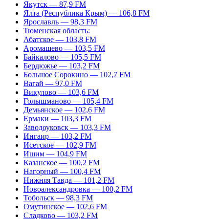
Якутск — 87,9 FM
Ялта (Республика Крым) — 106,8 FM
Ярославль — 98,3 FM
Тюменская область:
Абатское — 103,8 FM
Аромашево — 103,5 FM
Байкалово — 105,5 FM
Бердюжье — 103,2 FM
Большое Сорокино — 102,7 FM
Вагай — 97,0 FM
Викулово — 103,6 FM
Голышманово — 105,4 FM
Демьянское — 102,6 FM
Ермаки — 103,3 FM
Заводоуковск — 103,3 FM
Ингаир — 103,2 FM
Исетское — 102,9 FM
Ишим — 104,9 FM
Казанское — 100,2 FM
Нагорный — 100,4 FM
Нижняя Тавда — 101,2 FM
Новоалександровка — 100,2 FM
Тобольск — 98,3 FM
Омутинское — 102,6 FM
Сладково — 103,2 FM