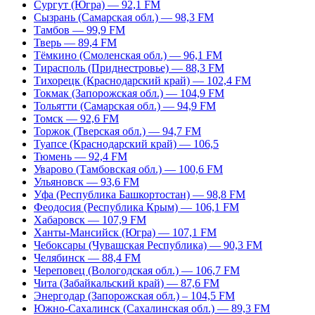
Сургут (Югра) — 92,1 FM
Сызрань (Самарская обл.) — 98,3 FM
Тамбов — 99,9 FM
Тверь — 89,4 FM
Тёмкино (Смоленская обл.) — 96,1 FM
Тирасполь (Приднестровье) — 88,3 FM
Тихорецк (Краснодарский край) — 102,4 FM
Токмак (Запорожская обл.) — 104,9 FM
Тольятти (Самарская обл.) — 94,9 FM
Томск — 92,6 FM
Торжок (Тверская обл.) — 94,7 FM
Туапсе (Краснодарский край) — 106,5
Тюмень — 92,4 FM
Уварово (Тамбовская обл.) — 100,6 FM
Ульяновск — 93,6 FM
Уфа (Республика Башкортостан) — 98,8 FM
Феодосия (Республика Крым) — 106,1 FM
Хабаровск — 107,9 FM
Ханты-Мансийск (Югра) — 107,1 FM
Чебоксары (Чувашская Республика) — 90,3 FM
Челябинск — 88,4 FM
Череповец (Вологодская обл.) — 106,7 FM
Чита (Забайкальский край) — 87,6 FM
Энергодар (Запорожская обл.) – 104,5 FM
Южно-Сахалинск (Сахалинская обл.) — 89,3 FM