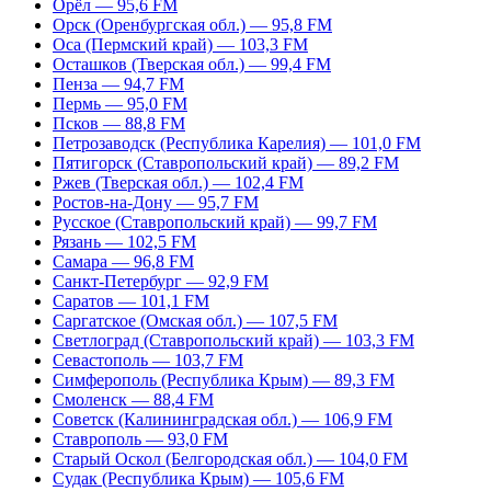
Орёл — 95,6 FM
Орск (Оренбургская обл.) — 95,8 FM
Оса (Пермский край) — 103,3 FM
Осташков (Тверская обл.) — 99,4 FM
Пенза — 94,7 FM
Пермь — 95,0 FM
Псков — 88,8 FM
Петрозаводск (Республика Карелия) — 101,0 FM
Пятигорск (Ставропольский край) — 89,2 FM
Ржев (Тверская обл.) — 102,4 FM
Ростов-на-Дону — 95,7 FM
Русское (Ставропольский край) — 99,7 FM
Рязань — 102,5 FM
Самара — 96,8 FM
Санкт-Петербург — 92,9 FM
Саратов — 101,1 FM
Саргатское (Омская обл.) — 107,5 FM
Светлоград (Ставропольский край) — 103,3 FM
Севастополь — 103,7 FM
Симферополь (Республика Крым) — 89,3 FM
Смоленск — 88,4 FM
Советск (Калининградская обл.) — 106,9 FM
Ставрополь — 93,0 FM
Старый Оскол (Белгородская обл.) — 104,0 FM
Судак (Республика Крым) — 105,6 FM