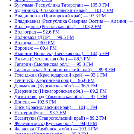
Бугульма (Республика Татарстан) — 105,9 FM
Буденновск (Ставропольский край) — 101,7 FM
Владивосток (Приморский край) — 97,3 FM
Владикавказ (Республика Северная Осетия — Алания) —
Волгодонск (Ростовская обл.) — 103,2 FM
Волгоград — 92,6 FM
Волноваха (ДНР) — 99,5 FM
Вологда — 96,0 FM
Воронеж — 89,4 FM
Вышний Волочек (Тверская обл.) — 104,5 FM
Вязьма (Смоленская обл.) — 88,3 FM
Гагарин (Смоленская обл.) — 95,3 FM
Галюгаевская (Ставропольский край) — 89,8 FM
Геленджик (Краснодарский край) — 93,1 FM
Геническ (Херсонская обл.) — 96,6 FM
Далматово (Курганская обл.) — 96,5 FM
Дзержинск (Нижегородская обл.) — 89,2 FM
Димитровград (Ульяновская обл.) — 97,1 FM
Донецк — 102,6 FM
Ейск (Краснодарский край) — 101,1 FM
Екатеринбург — 93,7 FM
Ессентуки (Ставропольский край) – 89,2 FM
Железногорск (Курская обл.) — 94,0 FM
Жердевка (Тамбовская обл.) — 103,3 FM