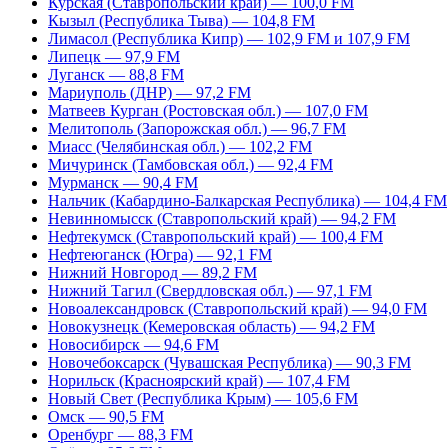
Курская (Ставропольский край) — 100,0 FM
Кызыл (Республика Тыва) — 104,8 FM
Лимасол (Республика Кипр) — 102,9 FM и 107,9 FM
Липецк — 97,9 FM
Луганск — 88,8 FM
Мариуполь (ДНР) — 97,2 FM
Матвеев Курган (Ростовская обл.) — 107,0 FM
Мелитополь (Запорожская обл.) — 96,7 FM
Миасс (Челябинская обл.) — 102,2 FM
Мичуринск (Тамбовская обл.) — 92,4 FM
Мурманск — 90,4 FM
Нальчик (Кабардино-Балкарская Республика) — 104,4 FM
Невинномысск (Ставропольский край) — 94,2 FM
Нефтекумск (Ставропольский край) — 100,4 FM
Нефтеюганск (Югра) — 92,1 FM
Нижний Новгород — 89,2 FM
Нижний Тагил (Свердловская обл.) — 97,1 FM
Новоалександровск (Ставропольский край) — 94,0 FM
Новокузнецк (Кемеровская область) — 94,2 FM
Новосибирск — 94,6 FM
Новочебоксарск (Чувашская Республика) — 90,3 FM
Норильск (Красноярский край) — 107,4 FM
Новый Свет (Республика Крым) — 105,6 FM
Омск — 90,5 FM
Оренбург — 88,3 FM