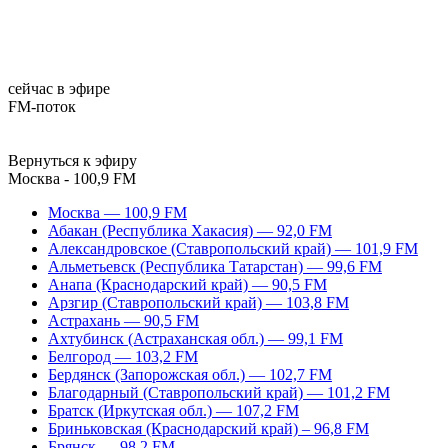
сейчас в эфире
FM-поток
Вернуться к эфиру
Москва - 100,9 FM
Москва — 100,9 FM
Абакан (Республика Хакасия) — 92,0 FM
Александровское (Ставропольский край) — 101,9 FM
Альметьевск (Республика Татарстан) — 99,6 FM
Анапа (Краснодарский край) — 90,5 FM
Арзгир (Ставропольский край) — 103,8 FM
Астрахань — 90,5 FM
Ахтубинск (Астраханская обл.) — 99,1 FM
Белгород — 103,2 FM
Бердянск (Запорожская обл.) — 102,7 FM
Благодарный (Ставропольский край) — 101,2 FM
Братск (Иркутская обл.) — 107,2 FM
Бриньковская (Краснодарский край) – 96,8 FM
Брянск — 98,2 FM