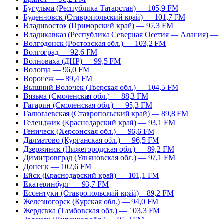
Бугульма (Республика Татарстан) — 105,9 FM
Буденновск (Ставропольский край) — 101,7 FM
Владивосток (Приморский край) — 97,3 FM
Владикавказ (Республика Северная Осетия — Алания) —
Волгодонск (Ростовская обл.) — 103,2 FM
Волгоград — 92,6 FM
Волноваха (ДНР) — 99,5 FM
Вологда — 96,0 FM
Воронеж — 89,4 FM
Вышний Волочек (Тверская обл.) — 104,5 FM
Вязьма (Смоленская обл.) — 88,3 FM
Гагарин (Смоленская обл.) — 95,3 FM
Галюгаевская (Ставропольский край) — 89,8 FM
Геленджик (Краснодарский край) — 93,1 FM
Геническ (Херсонская обл.) — 96,6 FM
Далматово (Курганская обл.) — 96,5 FM
Дзержинск (Нижегородская обл.) — 89,2 FM
Димитровград (Ульяновская обл.) — 97,1 FM
Донецк — 102,6 FM
Ейск (Краснодарский край) — 101,1 FM
Екатеринбург — 93,7 FM
Ессентуки (Ставропольский край) – 89,2 FM
Железногорск (Курская обл.) — 94,0 FM
Жердевка (Тамбовская обл.) — 103,3 FM