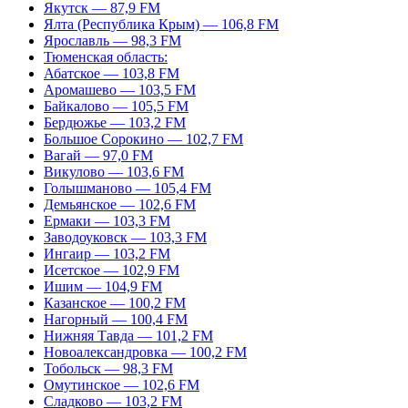
Якутск — 87,9 FM
Ялта (Республика Крым) — 106,8 FM
Ярославль — 98,3 FM
Тюменская область:
Абатское — 103,8 FM
Аромашево — 103,5 FM
Байкалово — 105,5 FM
Бердюжье — 103,2 FM
Большое Сорокино — 102,7 FM
Вагай — 97,0 FM
Викулово — 103,6 FM
Голышманово — 105,4 FM
Демьянское — 102,6 FM
Ермаки — 103,3 FM
Заводоуковск — 103,3 FM
Ингаир — 103,2 FM
Исетское — 102,9 FM
Ишим — 104,9 FM
Казанское — 100,2 FM
Нагорный — 100,4 FM
Нижняя Тавда — 101,2 FM
Новоалександровка — 100,2 FM
Тобольск — 98,3 FM
Омутинское — 102,6 FM
Сладково — 103,2 FM