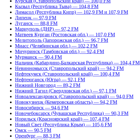
Курская (Ставропольский край) — 100,0 FM
Кызыл (Республика Тыва) — 104,8 FM
Лимасол (Республика Кипр) — 102,9 FM и 107,9 FM
Липецк — 97,9 FM
Луганск — 88,8 FM
Мариуполь (ДНР) — 97,2 FM
Матвеев Курган (Ростовская обл.) — 107,0 FM
Мелитополь (Запорожская обл.) — 96,7 FM
Миасс (Челябинская обл.) — 102,2 FM
Мичуринск (Тамбовская обл.) — 92,4 FM
Мурманск — 90,4 FM
Нальчик (Кабардино-Балкарская Республика) — 104,4 FM
Невинномысск (Ставропольский край) — 94,2 FM
Нефтекумск (Ставропольский край) — 100,4 FM
Нефтеюганск (Югра) — 92,1 FM
Нижний Новгород — 89,2 FM
Нижний Тагил (Свердловская обл.) — 97,1 FM
Новоалександровск (Ставропольский край) — 94,0 FM
Новокузнецк (Кемеровская область) — 94,2 FM
Новосибирск — 94,6 FM
Новочебоксарск (Чувашская Республика) — 90,3 FM
Норильск (Красноярский край) — 107,4 FM
Новый Свет (Республика Крым) — 105,6 FM
Омск — 90,5 FM
Оренбург — 88,3 FM