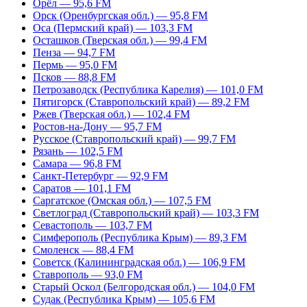
Орёл — 95,6 FM
Орск (Оренбургская обл.) — 95,8 FM
Оса (Пермский край) — 103,3 FM
Осташков (Тверская обл.) — 99,4 FM
Пенза — 94,7 FM
Пермь — 95,0 FM
Псков — 88,8 FM
Петрозаводск (Республика Карелия) — 101,0 FM
Пятигорск (Ставропольский край) — 89,2 FM
Ржев (Тверская обл.) — 102,4 FM
Ростов-на-Дону — 95,7 FM
Русское (Ставропольский край) — 99,7 FM
Рязань — 102,5 FM
Самара — 96,8 FM
Санкт-Петербург — 92,9 FM
Саратов — 101,1 FM
Саргатское (Омская обл.) — 107,5 FM
Светлоград (Ставропольский край) — 103,3 FM
Севастополь — 103,7 FM
Симферополь (Республика Крым) — 89,3 FM
Смоленск — 88,4 FM
Советск (Калининградская обл.) — 106,9 FM
Ставрополь — 93,0 FM
Старый Оскол (Белгородская обл.) — 104,0 FM
Судак (Республика Крым) — 105,6 FM