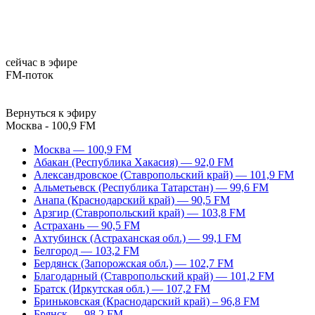
сейчас в эфире
FM-поток
Вернуться к эфиру
Москва - 100,9 FM
Москва — 100,9 FM
Абакан (Республика Хакасия) — 92,0 FM
Александровское (Ставропольский край) — 101,9 FM
Альметьевск (Республика Татарстан) — 99,6 FM
Анапа (Краснодарский край) — 90,5 FM
Арзгир (Ставропольский край) — 103,8 FM
Астрахань — 90,5 FM
Ахтубинск (Астраханская обл.) — 99,1 FM
Белгород — 103,2 FM
Бердянск (Запорожская обл.) — 102,7 FM
Благодарный (Ставропольский край) — 101,2 FM
Братск (Иркутская обл.) — 107,2 FM
Бриньковская (Краснодарский край) – 96,8 FM
Брянск — 98,2 FM