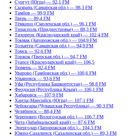
Сургут (Югра) — 92,1 FM
Сызрань (Самарская обл.) — 98,3 FM
Тамбов — 99,9 FM
Тверь — 89,4 FM
Тёмкино (Смоленская обл.) — 96,1 FM
Тирасполь (Приднестровье) — 88,3 FM
Тихорецк (Краснодарский край) — 102,4 FM
Токмак (Запорожская обл.) — 104,9 FM
Тольятти (Самарская обл.) — 94,9 FM
Томск — 92,6 FM
Торжок (Тверская обл.) — 94,7 FM
Туапсе (Краснодарский край) — 106,5
Тюмень — 92,4 FM
Уварово (Тамбовская обл.) — 100,6 FM
Ульяновск — 93,6 FM
Уфа (Республика Башкортостан) — 98,8 FM
Феодосия (Республика Крым) — 106,1 FM
Хабаровск — 107,9 FM
Ханты-Мансийск (Югра) — 107,1 FM
Чебоксары (Чувашская Республика) — 90,3 FM
Челябинск — 88,4 FM
Череповец (Вологодская обл.) — 106,7 FM
Чита (Забайкальский край) — 87,6 FM
Энергодар (Запорожская обл.) – 104,5 FM
Южно-Сахалинск (Сахалинская обл.) — 89,3 FM