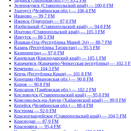
Задонск (Липецкая обл.) — 95,2 FM
Зеленокумск (Ставропольский край) — 100,0 FM
Златоуст (Челябинская обл.) — 106,4 FM
Иваново — 99,7 FM
Ижевск (Удмуртия) — 97,0 FM
Изобильный (Ставропольский край) — 94,8 FM
Ипатово (Ставропольский край) — 105,3 FM
Иркутск — 88,5 FM
Йошкар-Ола (Республика Марий Эл) — 88,7 FM
Казань (Республика Татарстан) — 95,5 FM
Калининград — 97,0 FM
Каневская (Краснодарский край) — 105,1 FM
Карачаевск (Карачаево-Черкесская республика) — 102,3 
Кемерово — 104,3 FM
Керчь (Республика Крым) — 101,8 FM
Кинешма (Ивановская обл.) — 90,8 FM
Киров — 90,8 FM
Кирсанов (Тамбовская обл.) — 102,2 FM
Кисловодск (Ставропольский край) — 95,0 FM
Комсомольск-на-Амуре (Хабаровский край) — 99,9 FM
Копейск (Челябинская обл.) — 88,4 FM
Кострома — 92,0 FM
Красногвардейское (Ставропольский край) — 104,5 FM
Краснодар — 87,9 FM
Красноярск — 95,4 FM