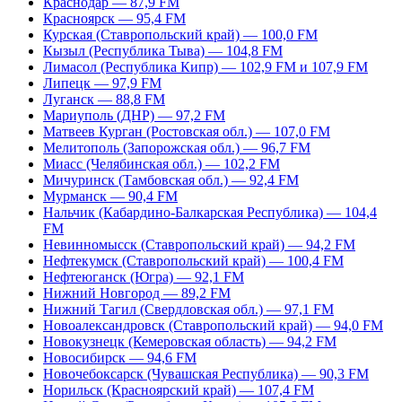
Краснодар — 87,9 FM
Красноярск — 95,4 FM
Курская (Ставропольский край) — 100,0 FM
Кызыл (Республика Тыва) — 104,8 FM
Лимасол (Республика Кипр) — 102,9 FM и 107,9 FM
Липецк — 97,9 FM
Луганск — 88,8 FM
Мариуполь (ДНР) — 97,2 FM
Матвеев Курган (Ростовская обл.) — 107,0 FM
Мелитополь (Запорожская обл.) — 96,7 FM
Миасс (Челябинская обл.) — 102,2 FM
Мичуринск (Тамбовская обл.) — 92,4 FM
Мурманск — 90,4 FM
Нальчик (Кабардино-Балкарская Республика) — 104,4
FM
Невинномысск (Ставропольский край) — 94,2 FM
Нефтекумск (Ставропольский край) — 100,4 FM
Нефтеюганск (Югра) — 92,1 FM
Нижний Новгород — 89,2 FM
Нижний Тагил (Свердловская обл.) — 97,1 FM
Новоалександровск (Ставропольский край) — 94,0 FM
Новокузнецк (Кемеровская область) — 94,2 FM
Новосибирск — 94,6 FM
Новочебоксарск (Чувашская Республика) — 90,3 FM
Норильск (Красноярский край) — 107,4 FM