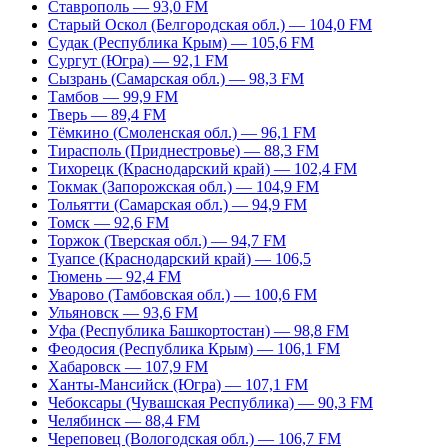
Ставрополь — 93,0 FM
Старый Оскол (Белгородская обл.) — 104,0 FM
Судак (Республика Крым) — 105,6 FM
Сургут (Югра) — 92,1 FM
Сызрань (Самарская обл.) — 98,3 FM
Тамбов — 99,9 FM
Тверь — 89,4 FM
Тёмкино (Смоленская обл.) — 96,1 FM
Тирасполь (Приднестровье) — 88,3 FM
Тихорецк (Краснодарский край) — 102,4 FM
Токмак (Запорожская обл.) — 104,9 FM
Тольятти (Самарская обл.) — 94,9 FM
Томск — 92,6 FM
Торжок (Тверская обл.) — 94,7 FM
Туапсе (Краснодарский край) — 106,5
Тюмень — 92,4 FM
Уварово (Тамбовская обл.) — 100,6 FM
Ульяновск — 93,6 FM
Уфа (Республика Башкортостан) — 98,8 FM
Феодосия (Республика Крым) — 106,1 FM
Хабаровск — 107,9 FM
Ханты-Мансийск (Югра) — 107,1 FM
Чебоксары (Чувашская Республика) — 90,3 FM
Челябинск — 88,4 FM
Череповец (Вологодская обл.) — 106,7 FM