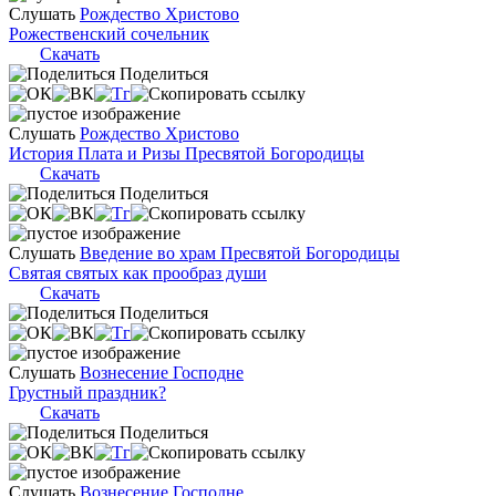
Слушать
Рождество Христово
Рожественский сочельник
Скачать
Поделиться
Слушать
Рождество Христово
История Плата и Ризы Пресвятой Богородицы
Скачать
Поделиться
Слушать
Введение во храм Пресвятой Богородицы
Святая святых как прообраз души
Скачать
Поделиться
Слушать
Вознесение Господне
Грустный праздник?
Скачать
Поделиться
Слушать
Вознесение Господне