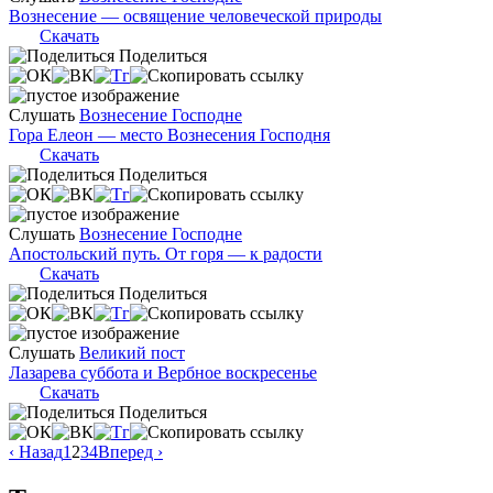
Вознесение — освящение человеческой природы
Скачать
Поделиться
Слушать
Вознесение Господне
Гора Елеон — место Вознесения Господня
Скачать
Поделиться
Слушать
Вознесение Господне
Апостольский путь. От горя — к радости
Скачать
Поделиться
Слушать
Великий пост
Лазарева суббота и Вербное воскресенье
Скачать
Поделиться
‹ Назад
1
2
3
4
Вперед ›