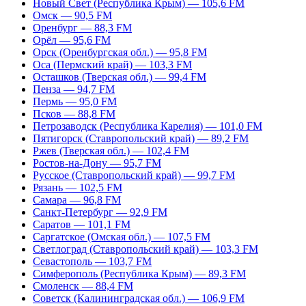
Новый Свет (Республика Крым) — 105,6 FM
Омск — 90,5 FM
Оренбург — 88,3 FM
Орёл — 95,6 FM
Орск (Оренбургская обл.) — 95,8 FM
Оса (Пермский край) — 103,3 FM
Осташков (Тверская обл.) — 99,4 FM
Пенза — 94,7 FM
Пермь — 95,0 FM
Псков — 88,8 FM
Петрозаводск (Республика Карелия) — 101,0 FM
Пятигорск (Ставропольский край) — 89,2 FM
Ржев (Тверская обл.) — 102,4 FM
Ростов-на-Дону — 95,7 FM
Русское (Ставропольский край) — 99,7 FM
Рязань — 102,5 FM
Самара — 96,8 FM
Санкт-Петербург — 92,9 FM
Саратов — 101,1 FM
Саргатское (Омская обл.) — 107,5 FM
Светлоград (Ставропольский край) — 103,3 FM
Севастополь — 103,7 FM
Симферополь (Республика Крым) — 89,3 FM
Смоленск — 88,4 FM
Советск (Калининградская обл.) — 106,9 FM