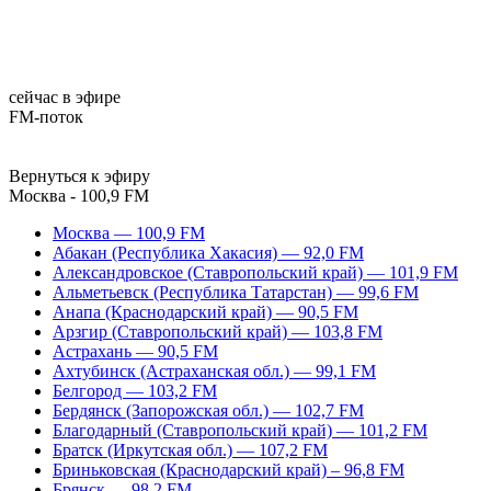
сейчас в эфире
FM-поток
Вернуться к эфиру
Москва - 100,9 FM
Москва — 100,9 FM
Абакан (Республика Хакасия) — 92,0 FM
Александровское (Ставропольский край) — 101,9 FM
Альметьевск (Республика Татарстан) — 99,6 FM
Анапа (Краснодарский край) — 90,5 FM
Арзгир (Ставропольский край) — 103,8 FM
Астрахань — 90,5 FM
Ахтубинск (Астраханская обл.) — 99,1 FM
Белгород — 103,2 FM
Бердянск (Запорожская обл.) — 102,7 FM
Благодарный (Ставропольский край) — 101,2 FM
Братск (Иркутская обл.) — 107,2 FM
Бриньковская (Краснодарский край) – 96,8 FM
Брянск — 98,2 FM