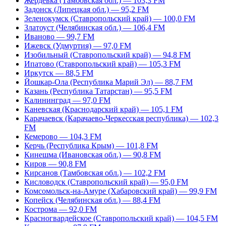
Жердевка (Тамбовская обл.) — 103,3 FM
Задонск (Липецкая обл.) — 95,2 FM
Зеленокумск (Ставропольский край) — 100,0 FM
Златоуст (Челябинская обл.) — 106,4 FM
Иваново — 99,7 FM
Ижевск (Удмуртия) — 97,0 FM
Изобильный (Ставропольский край) — 94,8 FM
Ипатово (Ставропольский край) — 105,3 FM
Иркутск — 88,5 FM
Йошкар-Ола (Республика Марий Эл) — 88,7 FM
Казань (Республика Татарстан) — 95,5 FM
Калининград — 97,0 FM
Каневская (Краснодарский край) — 105,1 FM
Карачаевск (Карачаево-Черкесская республика) — 102,3
FM
Кемерово — 104,3 FM
Керчь (Республика Крым) — 101,8 FM
Кинешма (Ивановская обл.) — 90,8 FM
Киров — 90,8 FM
Кирсанов (Тамбовская обл.) — 102,2 FM
Кисловодск (Ставропольский край) — 95,0 FM
Комсомольск-на-Амуре (Хабаровский край) — 99,9 FM
Копейск (Челябинская обл.) — 88,4 FM
Кострома — 92,0 FM
Красногвардейское (Ставропольский край) — 104,5 FM