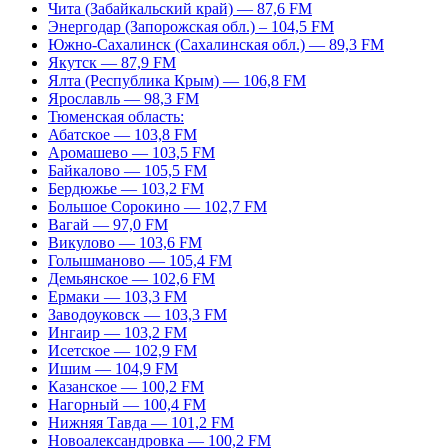
Чита (Забайкальский край) — 87,6 FM
Энергодар (Запорожская обл.) – 104,5 FM
Южно-Сахалинск (Сахалинская обл.) — 89,3 FM
Якутск — 87,9 FM
Ялта (Республика Крым) — 106,8 FM
Ярославль — 98,3 FM
Тюменская область:
Абатское — 103,8 FM
Аромашево — 103,5 FM
Байкалово — 105,5 FM
Бердюжье — 103,2 FM
Большое Сорокино — 102,7 FM
Вагай — 97,0 FM
Викулово — 103,6 FM
Голышманово — 105,4 FM
Демьянское — 102,6 FM
Ермаки — 103,3 FM
Заводоуковск — 103,3 FM
Ингаир — 103,2 FM
Исетское — 102,9 FM
Ишим — 104,9 FM
Казанское — 100,2 FM
Нагорный — 100,4 FM
Нижняя Тавда — 101,2 FM
Новоалександровка — 100,2 FM