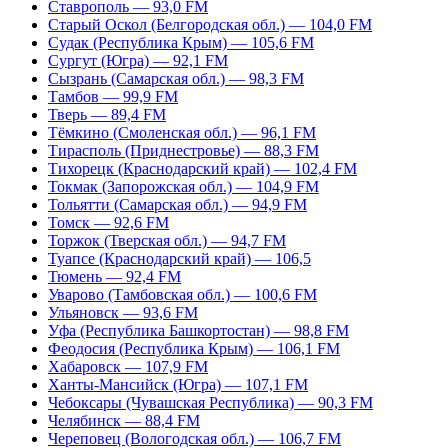
Ставрополь — 93,0 FM
Старый Оскол (Белгородская обл.) — 104,0 FM
Судак (Республика Крым) — 105,6 FM
Сургут (Югра) — 92,1 FM
Сызрань (Самарская обл.) — 98,3 FM
Тамбов — 99,9 FM
Тверь — 89,4 FM
Тёмкино (Смоленская обл.) — 96,1 FM
Тирасполь (Приднестровье) — 88,3 FM
Тихорецк (Краснодарский край) — 102,4 FM
Токмак (Запорожская обл.) — 104,9 FM
Тольятти (Самарская обл.) — 94,9 FM
Томск — 92,6 FM
Торжок (Тверская обл.) — 94,7 FM
Туапсе (Краснодарский край) — 106,5
Тюмень — 92,4 FM
Уварово (Тамбовская обл.) — 100,6 FM
Ульяновск — 93,6 FM
Уфа (Республика Башкортостан) — 98,8 FM
Феодосия (Республика Крым) — 106,1 FM
Хабаровск — 107,9 FM
Ханты-Мансийск (Югра) — 107,1 FM
Чебоксары (Чувашская Республика) — 90,3 FM
Челябинск — 88,4 FM
Череповец (Вологодская обл.) — 106,7 FM