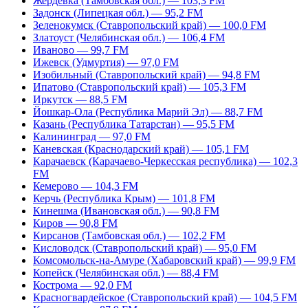
Жердевка (Тамбовская обл.) — 103,3 FM
Задонск (Липецкая обл.) — 95,2 FM
Зеленокумск (Ставропольский край) — 100,0 FM
Златоуст (Челябинская обл.) — 106,4 FM
Иваново — 99,7 FM
Ижевск (Удмуртия) — 97,0 FM
Изобильный (Ставропольский край) — 94,8 FM
Ипатово (Ставропольский край) — 105,3 FM
Иркутск — 88,5 FM
Йошкар-Ола (Республика Марий Эл) — 88,7 FM
Казань (Республика Татарстан) — 95,5 FM
Калининград — 97,0 FM
Каневская (Краснодарский край) — 105,1 FM
Карачаевск (Карачаево-Черкесская республика) — 102,3
FM
Кемерово — 104,3 FM
Керчь (Республика Крым) — 101,8 FM
Кинешма (Ивановская обл.) — 90,8 FM
Киров — 90,8 FM
Кирсанов (Тамбовская обл.) — 102,2 FM
Кисловодск (Ставропольский край) — 95,0 FM
Комсомольск-на-Амуре (Хабаровский край) — 99,9 FM
Копейск (Челябинская обл.) — 88,4 FM
Кострома — 92,0 FM
Красногвардейское (Ставропольский край) — 104,5 FM