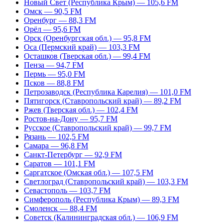
Новый Свет (Республика Крым) — 105,6 FM
Омск — 90,5 FM
Оренбург — 88,3 FM
Орёл — 95,6 FM
Орск (Оренбургская обл.) — 95,8 FM
Оса (Пермский край) — 103,3 FM
Осташков (Тверская обл.) — 99,4 FM
Пенза — 94,7 FM
Пермь — 95,0 FM
Псков — 88,8 FM
Петрозаводск (Республика Карелия) — 101,0 FM
Пятигорск (Ставропольский край) — 89,2 FM
Ржев (Тверская обл.) — 102,4 FM
Ростов-на-Дону — 95,7 FM
Русское (Ставропольский край) — 99,7 FM
Рязань — 102,5 FM
Самара — 96,8 FM
Санкт-Петербург — 92,9 FM
Саратов — 101,1 FM
Саргатское (Омская обл.) — 107,5 FM
Светлоград (Ставропольский край) — 103,3 FM
Севастополь — 103,7 FM
Симферополь (Республика Крым) — 89,3 FM
Смоленск — 88,4 FM
Советск (Калининградская обл.) — 106,9 FM