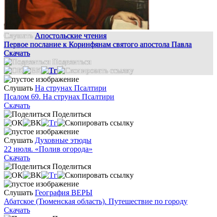
Слушать
Апостольские чтения
Первое послание к Коринфянам святого апостола Павла
Скачать
Поделиться
Слушать
На струнах Псалтири
Псалом 69. На струнах Псалтири
Скачать
Поделиться
Слушать
Духовные этюды
22 июля. «Полив огорода»
Скачать
Поделиться
Слушать
География ВЕРЫ
Абатское (Тюменская область). Путешествие по городу
Скачать