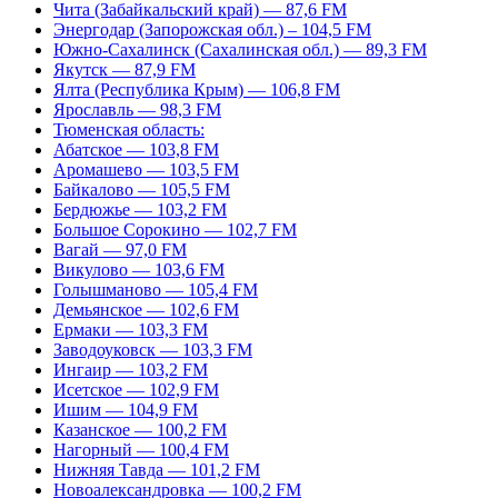
Чита (Забайкальский край) — 87,6 FM
Энергодар (Запорожская обл.) – 104,5 FM
Южно-Сахалинск (Сахалинская обл.) — 89,3 FM
Якутск — 87,9 FM
Ялта (Республика Крым) — 106,8 FM
Ярославль — 98,3 FM
Тюменская область:
Абатское — 103,8 FM
Аромашево — 103,5 FM
Байкалово — 105,5 FM
Бердюжье — 103,2 FM
Большое Сорокино — 102,7 FM
Вагай — 97,0 FM
Викулово — 103,6 FM
Голышманово — 105,4 FM
Демьянское — 102,6 FM
Ермаки — 103,3 FM
Заводоуковск — 103,3 FM
Ингаир — 103,2 FM
Исетское — 102,9 FM
Ишим — 104,9 FM
Казанское — 100,2 FM
Нагорный — 100,4 FM
Нижняя Тавда — 101,2 FM
Новоалександровка — 100,2 FM