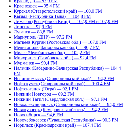
Краснодар — 87,9 FM
Красноярск — 95,4 FM
Курская (Ставропольский край) — 100,0 FM
Кызыл (Республика Тыва) — 104,8 FM
Лимасол (Республика Кипр) — 102,9 FM и 107,9 FM
Липецк — 97,9 FM
Луганск — 88,8 FM
Мариуполь (ДНР) — 97,2 FM
Матвеев Курган (Ростовская обл.) — 107,0 FM
Мелитополь (Запорожская обл.) — 96,7 FM
Миасс (Челябинская обл.) — 102,2 FM
Мичуринск (Тамбовская обл.) — 92,4 FM
Мурманск — 90,4 FM
Нальчик (Кабардино-Балкарская Республика) — 104,4
FM
Невинномысск (Ставропольский край) — 94,2 FM
Нефтекумск (Ставропольский край) — 100,4 FM
Нефтеюганск (Югра) — 92,1 FM
Нижний Новгород — 89,2 FM
Нижний Тагил (Свердловская обл.) — 97,1 FM
Новоалександровск (Ставропольский край) — 94,0 FM
Новокузнецк (Кемеровская область) — 94,2 FM
Новосибирск — 94,6 FM
Новочебоксарск (Чувашская Республика) — 90,3 FM
Норильск (Красноярский край) — 107,4 FM