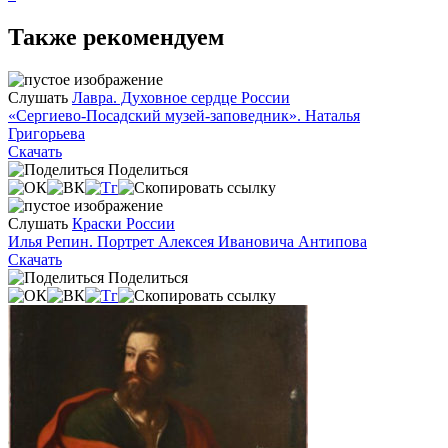
Также рекомендуем
Слушать
Лавра. Духовное сердце России
«Сергиево-Посадский музей-заповедник». Наталья
Григорьева
Скачать
Поделиться
Слушать
Краски России
Илья Репин. Портрет Алексея Ивановича Антипова
Скачать
Поделиться