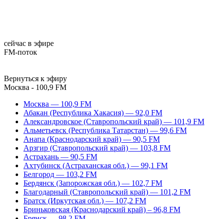
сейчас в эфире
FM-поток
Вернуться к эфиру
Москва - 100,9 FM
Москва — 100,9 FM
Абакан (Республика Хакасия) — 92,0 FM
Александровское (Ставропольский край) — 101,9 FM
Альметьевск (Республика Татарстан) — 99,6 FM
Анапа (Краснодарский край) — 90,5 FM
Арзгир (Ставропольский край) — 103,8 FM
Астрахань — 90,5 FM
Ахтубинск (Астраханская обл.) — 99,1 FM
Белгород — 103,2 FM
Бердянск (Запорожская обл.) — 102,7 FM
Благодарный (Ставропольский край) — 101,2 FM
Братск (Иркутская обл.) — 107,2 FM
Бриньковская (Краснодарский край) – 96,8 FM
Брянск — 98,2 FM