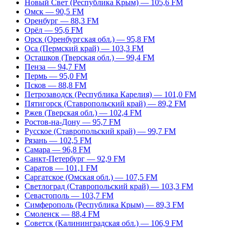
Новый Свет (Республика Крым) — 105,6 FM
Омск — 90,5 FM
Оренбург — 88,3 FM
Орёл — 95,6 FM
Орск (Оренбургская обл.) — 95,8 FM
Оса (Пермский край) — 103,3 FM
Осташков (Тверская обл.) — 99,4 FM
Пенза — 94,7 FM
Пермь — 95,0 FM
Псков — 88,8 FM
Петрозаводск (Республика Карелия) — 101,0 FM
Пятигорск (Ставропольский край) — 89,2 FM
Ржев (Тверская обл.) — 102,4 FM
Ростов-на-Дону — 95,7 FM
Русское (Ставропольский край) — 99,7 FM
Рязань — 102,5 FM
Самара — 96,8 FM
Санкт-Петербург — 92,9 FM
Саратов — 101,1 FM
Саргатское (Омская обл.) — 107,5 FM
Светлоград (Ставропольский край) — 103,3 FM
Севастополь — 103,7 FM
Симферополь (Республика Крым) — 89,3 FM
Смоленск — 88,4 FM
Советск (Калининградская обл.) — 106,9 FM