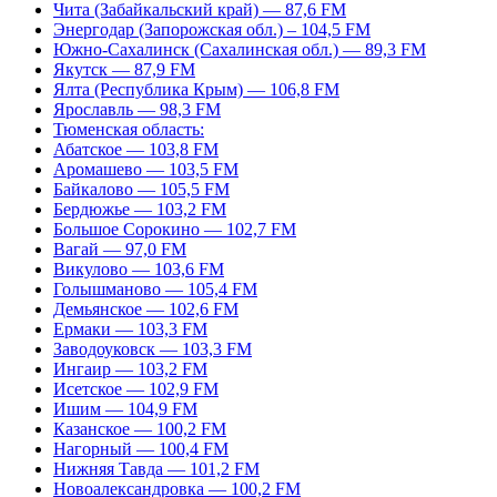
Чита (Забайкальский край) — 87,6 FM
Энергодар (Запорожская обл.) – 104,5 FM
Южно-Сахалинск (Сахалинская обл.) — 89,3 FM
Якутск — 87,9 FM
Ялта (Республика Крым) — 106,8 FM
Ярославль — 98,3 FM
Тюменская область:
Абатское — 103,8 FM
Аромашево — 103,5 FM
Байкалово — 105,5 FM
Бердюжье — 103,2 FM
Большое Сорокино — 102,7 FM
Вагай — 97,0 FM
Викулово — 103,6 FM
Голышманово — 105,4 FM
Демьянское — 102,6 FM
Ермаки — 103,3 FM
Заводоуковск — 103,3 FM
Ингаир — 103,2 FM
Исетское — 102,9 FM
Ишим — 104,9 FM
Казанское — 100,2 FM
Нагорный — 100,4 FM
Нижняя Тавда — 101,2 FM
Новоалександровка — 100,2 FM