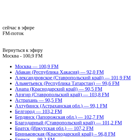
сейчас в эфире
FM-поток
Вернуться к эфиру
Москва - 100,9 FM
Москва — 100,9 FM
Абакан (Республика Хакасия) — 92,0 FM
Александровское (Ставропольский край) — 101,9 FM
Альметьевск (Республика Татарстан) — 99,6 FM
Анапа (Краснодарский край) — 90,5 FM
Арзгир (Ставропольский край) — 103,8 FM
Астрахань — 90,5 FM
Ахтубинск (Астраханская обл.) — 99,1 FM
Белгород — 103,2 FM
Бердянск (Запорожская обл.) — 102,7 FM
Благодарный (Ставропольский край) — 101,2 FM
Братск (Иркутская обл.) — 107,2 FM
Бриньковская (Краснодарский край) – 96,8 FM
Брянск — 98,2 FM