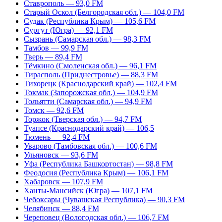
Ставрополь — 93,0 FM
Старый Оскол (Белгородская обл.) — 104,0 FM
Судак (Республика Крым) — 105,6 FM
Сургут (Югра) — 92,1 FM
Сызрань (Самарская обл.) — 98,3 FM
Тамбов — 99,9 FM
Тверь — 89,4 FM
Тёмкино (Смоленская обл.) — 96,1 FM
Тирасполь (Приднестровье) — 88,3 FM
Тихорецк (Краснодарский край) — 102,4 FM
Токмак (Запорожская обл.) — 104,9 FM
Тольятти (Самарская обл.) — 94,9 FM
Томск — 92,6 FM
Торжок (Тверская обл.) — 94,7 FM
Туапсе (Краснодарский край) — 106,5
Тюмень — 92,4 FM
Уварово (Тамбовская обл.) — 100,6 FM
Ульяновск — 93,6 FM
Уфа (Республика Башкортостан) — 98,8 FM
Феодосия (Республика Крым) — 106,1 FM
Хабаровск — 107,9 FM
Ханты-Мансийск (Югра) — 107,1 FM
Чебоксары (Чувашская Республика) — 90,3 FM
Челябинск — 88,4 FM
Череповец (Вологодская обл.) — 106,7 FM