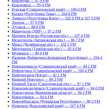
Краснодар — 87,9 FM
Красноярск — 95,4 FM
Курская (Ставропольский край) — 100,0 FM
Кызыл (Республика Тыва) — 104,8 FM
Лимасол (Республика Кипр) — 102,9 FM и 107,9 FM
Липецк — 97,9 FM
Луганск — 88,8 FM
Мариуполь (ДНР) — 97,2 FM
Матвеев Курган (Ростовская обл.) — 107,0 FM
Мелитополь (Запорожская обл.) — 96,7 FM
Миасс (Челябинская обл.) — 102,2 FM
Мичуринск (Тамбовская обл.) — 92,4 FM
Мурманск — 90,4 FM
Нальчик (Кабардино-Балкарская Республика) — 104,4
FM
Невинномысск (Ставропольский край) — 94,2 FM
Нефтекумск (Ставропольский край) — 100,4 FM
Нефтеюганск (Югра) — 92,1 FM
Нижний Новгород — 89,2 FM
Нижний Тагил (Свердловская обл.) — 97,1 FM
Новоалександровск (Ставропольский край) — 94,0 FM
Новокузнецк (Кемеровская область) — 94,2 FM
Новосибирск — 94,6 FM
Новочебоксарск (Чувашская Республика) — 90,3 FM
Норильск (Красноярский край) — 107,4 FM