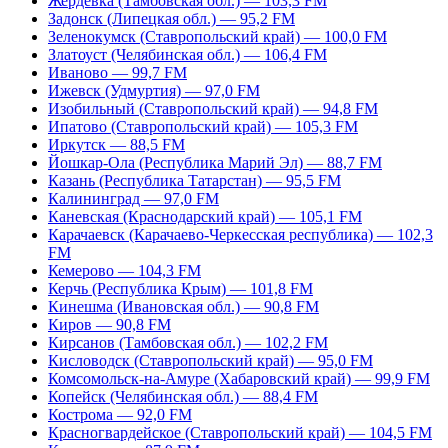
Жердевка (Тамбовская обл.) — 103,3 FM
Задонск (Липецкая обл.) — 95,2 FM
Зеленокумск (Ставропольский край) — 100,0 FM
Златоуст (Челябинская обл.) — 106,4 FM
Иваново — 99,7 FM
Ижевск (Удмуртия) — 97,0 FM
Изобильный (Ставропольский край) — 94,8 FM
Ипатово (Ставропольский край) — 105,3 FM
Иркутск — 88,5 FM
Йошкар-Ола (Республика Марий Эл) — 88,7 FM
Казань (Республика Татарстан) — 95,5 FM
Калининград — 97,0 FM
Каневская (Краснодарский край) — 105,1 FM
Карачаевск (Карачаево-Черкесская республика) — 102,3
FM
Кемерово — 104,3 FM
Керчь (Республика Крым) — 101,8 FM
Кинешма (Ивановская обл.) — 90,8 FM
Киров — 90,8 FM
Кирсанов (Тамбовская обл.) — 102,2 FM
Кисловодск (Ставропольский край) — 95,0 FM
Комсомольск-на-Амуре (Хабаровский край) — 99,9 FM
Копейск (Челябинская обл.) — 88,4 FM
Кострома — 92,0 FM
Красногвардейское (Ставропольский край) — 104,5 FM