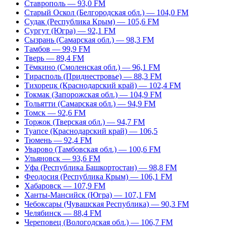
Ставрополь — 93,0 FM
Старый Оскол (Белгородская обл.) — 104,0 FM
Судак (Республика Крым) — 105,6 FM
Сургут (Югра) — 92,1 FM
Сызрань (Самарская обл.) — 98,3 FM
Тамбов — 99,9 FM
Тверь — 89,4 FM
Тёмкино (Смоленская обл.) — 96,1 FM
Тирасполь (Приднестровье) — 88,3 FM
Тихорецк (Краснодарский край) — 102,4 FM
Токмак (Запорожская обл.) — 104,9 FM
Тольятти (Самарская обл.) — 94,9 FM
Томск — 92,6 FM
Торжок (Тверская обл.) — 94,7 FM
Туапсе (Краснодарский край) — 106,5
Тюмень — 92,4 FM
Уварово (Тамбовская обл.) — 100,6 FM
Ульяновск — 93,6 FM
Уфа (Республика Башкортостан) — 98,8 FM
Феодосия (Республика Крым) — 106,1 FM
Хабаровск — 107,9 FM
Ханты-Мансийск (Югра) — 107,1 FM
Чебоксары (Чувашская Республика) — 90,3 FM
Челябинск — 88,4 FM
Череповец (Вологодская обл.) — 106,7 FM