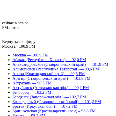
сейчас в эфире
FM-поток
Вернуться к эфиру
Москва - 100,9 FM
Москва — 100,9 FM
Абакан (Республика Хакасия) — 92,0 FM
Александровское (Ставропольский край) — 101,9 FM
Альметьевск (Республика Татарстан) — 99,6 FM
Анапа (Краснодарский край) — 90,5 FM
Арзгир (Ставропольский край) — 103,8 FM
Астрахань — 90,5 FM
Ахтубинск (Астраханская обл.) — 99,1 FM
Белгород — 103,2 FM
Бердянск (Запорожская обл.) — 102,7 FM
Благодарный (Ставропольский край) — 101,2 FM
Братск (Иркутская обл.) — 107,2 FM
Бриньковская (Краснодарский край) – 96,8 FM
Брянск — 98,2 FM