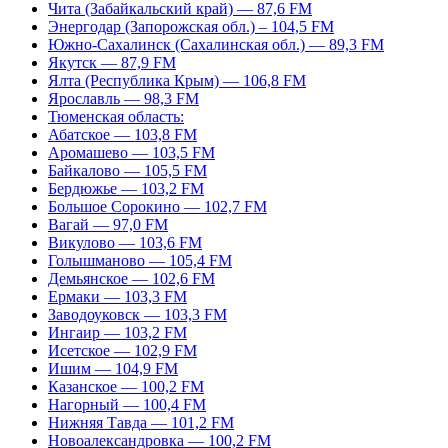
Чита (Забайкальский край) — 87,6 FM
Энергодар (Запорожская обл.) – 104,5 FM
Южно-Сахалинск (Сахалинская обл.) — 89,3 FM
Якутск — 87,9 FM
Ялта (Республика Крым) — 106,8 FM
Ярославль — 98,3 FM
Тюменская область:
Абатское — 103,8 FM
Аромашево — 103,5 FM
Байкалово — 105,5 FM
Бердюжье — 103,2 FM
Большое Сорокино — 102,7 FM
Вагай — 97,0 FM
Викулово — 103,6 FM
Голышманово — 105,4 FM
Демьянское — 102,6 FM
Ермаки — 103,3 FM
Заводоуковск — 103,3 FM
Ингаир — 103,2 FM
Исетское — 102,9 FM
Ишим — 104,9 FM
Казанское — 100,2 FM
Нагорный — 100,4 FM
Нижняя Тавда — 101,2 FM
Новоалександровка — 100,2 FM