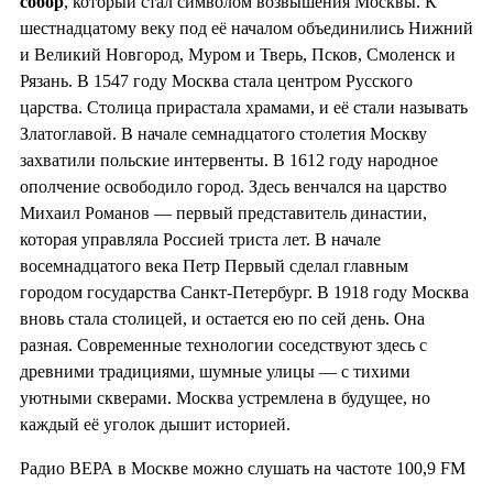
собор
, который стал символом возвышения Москвы. К
шестнадцатому веку под её началом объединились Нижний
и Великий Новгород, Муром и Тверь, Псков, Смоленск и
Рязань. В 1547 году Москва стала центром Русского
царства. Столица прирастала храмами, и её стали называть
Златоглавой. В начале семнадцатого столетия Москву
захватили польские интервенты. В 1612 году народное
ополчение освободило город. Здесь венчался на царство
Михаил Романов — первый представитель династии,
которая управляла Россией триста лет. В начале
восемнадцатого века Петр Первый сделал главным
городом государства Санкт-Петербург. В 1918 году Москва
вновь стала столицей, и остается ею по сей день. Она
разная. Современные технологии соседствуют здесь с
древними традициями, шумные улицы — с тихими
уютными скверами. Москва устремлена в будущее, но
каждый её уголок дышит историей.
Радио ВЕРА в Москве можно слушать на частоте 100,9 FM