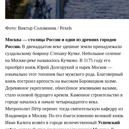
Фото: Виктор Соломоник / Pexels
Москва — столица России и один из
древних городов
России.
В двенадцатом веке здешние земли принадлежали
суздальскому боярину Степану Кучке. Небольшое селение
на Москве-реке называлось Кучково. В 1175 году его
приобрёл князь Юрий Долгорукий и нарек Москов —
изначально этот топоним был мужского рода. Благоверный
князь построил крепость на высоком Боровицком холме.
Деревянное укрепление, обнесённое земляными валами,
стало основой будущего кремля. Каменное строительство в
городе началось в начале четырнадцатого века.
Митрополит Пётр перенес тогда святительскую кафедру из
Владимира в Москву. По его благословению великий князь
Иван Калита возвёл в городе величественный
Успенский