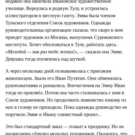
недавно она окончила Ивановское художественное
училище. Вернулась в родную Тулу, и устроилась
иллюстратором в местную газету. Эмма была членом
Тульского отделения Союза художников. Однажды
руководительница организации сказала, что скоро к ним
приедет художник из Москвы, выпускник Суриковского
института. Хочет обосноваться в Туле, работать здесь.
«Молодой — как раз тебе жених!»
, — сказала она Эмме.
Девушка тогда посмеялась над шуткой.
А через несколько дней познакомилась с приезжим
живописцем. Звали его Иван Путятин. Они обменялись
рукопожатиями и разошлись. Впечатления на Эмму Иван
тогда не произвёл. Потом она часто сталкивалась с ним в
Союзе художников. Но продолжить знакомство никому из
них в голову не приходило. Пока однажды руководство не
поручило Эмме и Ивану совместный проект...
Это был стандартный заказ — плакат к празднику. Но он
неожиданно сблизил молодых художников. Оказалось, что