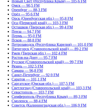
Новый Свет (Республика Крым) — 105,6 FM
Омск — 90,5 FM
Оренбург — 88,3 FM
Орёл — 95,6 FM
Орск (Оренбургская обл.) — 95,8 FM
Оса (Пермский край) — 103,3 FM
Осташков (Тверская обл.) — 99,4 FM
Пенза — 94,7 FM
Пермь — 95,0 FM
Псков — 88,8 FM
Петрозаводск (Республика Карелия) — 101,0 FM
Пятигорск (Ставропольский край) — 89,2 FM
Ржев (Тверская обл.) — 102,4 FM
Ростов-на-Дону — 95,7 FM
Русское (Ставропольский край) — 99,7 FM
Рязань — 102,5 FM
Самара — 96,8 FM
Санкт-Петербург — 92,9 FM
Саратов — 101,1 FM
Саргатское (Омская обл.) — 107,5 FM
Светлоград (Ставропольский край) — 103,3 FM
Севастополь — 103,7 FM
Симферополь (Республика Крым) — 89,3 FM
Смоленск — 88,4 FM
Советск (Калининградская обл.) — 106,9 FM