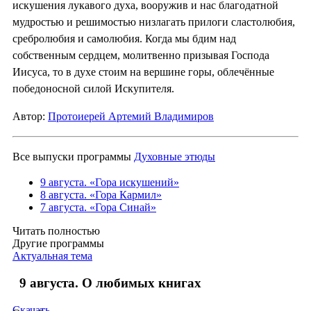
искушения лукавого духа, вооружив и нас благодатной
мудростью и решимостью низлагать прилоги сластолюбия,
сребролюбия и самолюбия. Когда мы бдим над
собственным сердцем, молитвенно призывая Господа
Иисуса, то в духе стоим на вершине горы, облечённые
победоносной силой Искупителя.
Автор:
Протоиерей Артемий Владимиров
Все выпуски программы
Духовные этюды
9 августа. «Гора искушений»
8 августа. «Гора Кармил»
7 августа. «Гора Синай»
Читать полностью
Другие программы
Актуальная тема
9 августа. О любимых книгах
Скачать