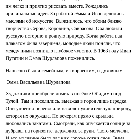
им легко и приятно рисовать вместе. Рождались
оригинальные идеи. За работой Эмма и Иван делились
мыслями об искусстве. Выяснилось, что обоим близко
творчество Серова, Коровина, Саврасова. Оба любили
русскую историю и родную природу. Когда работа над
плакатом была завершена, молодые люди поняли, что
между ними возникло глубокое чувство. В 1963 году Иван
Путятин и Эмма Шурлапова поженились.
Наш союз был и семейным, и творческим, и духовным
Эмма Васильевна Шурлапова
Художники приобрели домик в посёлке Обидимо под
Тулой. Там и поселились, выезжая в город лишь изредка.
Они упоённо переносили на холст удивительную природу,
которая их окружала. По вечерам прямо с крыльца
любовались закатами. Смотрели, как опускается солнце за
дубравы на горизонте, держались за руки. Часто молчали.
И это молчание было для них дороже сотни слов. Эмма