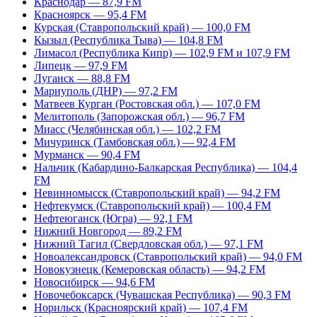
Краснодар — 87,9 FM
Красноярск — 95,4 FM
Курская (Ставропольский край) — 100,0 FM
Кызыл (Республика Тыва) — 104,8 FM
Лимасол (Республика Кипр) — 102,9 FM и 107,9 FM
Липецк — 97,9 FM
Луганск — 88,8 FM
Мариуполь (ДНР) — 97,2 FM
Матвеев Курган (Ростовская обл.) — 107,0 FM
Мелитополь (Запорожская обл.) — 96,7 FM
Миасс (Челябинская обл.) — 102,2 FM
Мичуринск (Тамбовская обл.) — 92,4 FM
Мурманск — 90,4 FM
Нальчик (Кабардино-Балкарская Республика) — 104,4
FM
Невинномысск (Ставропольский край) — 94,2 FM
Нефтекумск (Ставропольский край) — 100,4 FM
Нефтеюганск (Югра) — 92,1 FM
Нижний Новгород — 89,2 FM
Нижний Тагил (Свердловская обл.) — 97,1 FM
Новоалександровск (Ставропольский край) — 94,0 FM
Новокузнецк (Кемеровская область) — 94,2 FM
Новосибирск — 94,6 FM
Новочебоксарск (Чувашская Республика) — 90,3 FM
Норильск (Красноярский край) — 107,4 FM