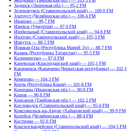
Жердевка (Тамбовская обл.) — 103,3 FM
Задонск (Липецкая обл.) — 95,2 FM
Зеленокумск (Ставропольский край) — 100,0 FM
Златоуст (Челябинская обл.) — 106,4 FM
Иваново — 99,7 FM
Ижевск (Удмуртия) — 97,0 FM
Изобильный (Ставропольский край) — 94,8 FM
Ипатово (Ставропольский край) — 105,3 FM
Иркутск — 88,5 FM
Йошкар-Ола (Республика Марий Эл) — 88,7 FM
Казань (Республика Татарстан) — 95,5 FM
Калининград — 97,0 FM
Каневская (Краснодарский край) — 105,1 FM
Карачаевск (Карачаево-Черкесская республика) — 102,3
FM
Кемерово — 104,3 FM
Керчь (Республика Крым) — 101,8 FM
Кинешма (Ивановская обл.) — 90,8 FM
Киров — 90,8 FM
Кирсанов (Тамбовская обл.) — 102,2 FM
Кисловодск (Ставропольский край) — 95,0 FM
Комсомольск-на-Амуре (Хабаровский край) — 99,9 FM
Копейск (Челябинская обл.) — 88,4 FM
Кострома — 92,0 FM
Красногвардейское (Ставропольский край) — 104,5 FM