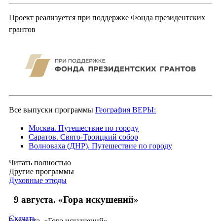
Проект реализуется при поддержке Фонда президентских
грантов
Все выпуски программы
География ВЕРЫ:
Москва. Путешествие по городу
Саратов. Свято-Троицкий собор
Волноваха (ДНР). Путешествие по городу
Читать полностью
Другие программы
Духовные этюды
9 августа. «Гора искушений»
Скачать
9 августа. «Гора искушений»