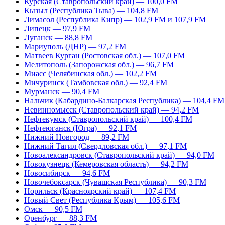
Курская (Ставропольский край) — 100,0 FM
Кызыл (Республика Тыва) — 104,8 FM
Лимасол (Республика Кипр) — 102,9 FM и 107,9 FM
Липецк — 97,9 FM
Луганск — 88,8 FM
Мариуполь (ДНР) — 97,2 FM
Матвеев Курган (Ростовская обл.) — 107,0 FM
Мелитополь (Запорожская обл.) — 96,7 FM
Миасс (Челябинская обл.) — 102,2 FM
Мичуринск (Тамбовская обл.) — 92,4 FM
Мурманск — 90,4 FM
Нальчик (Кабардино-Балкарская Республика) — 104,4 FM
Невинномысск (Ставропольский край) — 94,2 FM
Нефтекумск (Ставропольский край) — 100,4 FM
Нефтеюганск (Югра) — 92,1 FM
Нижний Новгород — 89,2 FM
Нижний Тагил (Свердловская обл.) — 97,1 FM
Новоалександровск (Ставропольский край) — 94,0 FM
Новокузнецк (Кемеровская область) — 94,2 FM
Новосибирск — 94,6 FM
Новочебоксарск (Чувашская Республика) — 90,3 FM
Норильск (Красноярский край) — 107,4 FM
Новый Свет (Республика Крым) — 105,6 FM
Омск — 90,5 FM
Оренбург — 88,3 FM