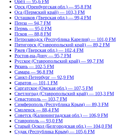
Орёл — 95,6 FM
Орск (Оренбургская обл.) — 95,8 FM
Оса (Пермский край) — 103,3 FM
Осташков (Тверская обл.) — 99,4 FM
Пенза — 94,7 FM
Пермь — 95,0 FM
Псков — 88,8 FM
Петрозаводск (Республика Карелия) — 101,0 FM
Пятигорск (Ставропольский край) — 89,2 FM
Ржев (Тверская обл.) — 102,4 FM
Ростов-на-Дону — 95,7 FM
Русское (Ставропольский край) — 99,7 FM
Рязань — 102,5 FM
Самара — 96,8 FM
Санкт-Петербург — 92,9 FM
Саратов — 101,1 FM
Саргатское (Омская обл.) — 107,5 FM
Светлоград (Ставропольский край) — 103,3 FM
Севастополь — 103,7 FM
Симферополь (Республика Крым) — 89,3 FM
Смоленск — 88,4 FM
Советск (Калининградская обл.) — 106,9 FM
Ставрополь — 93,0 FM
Старый Оскол (Белгородская обл.) — 104,0 FM
Судак (Республика Крым) — 105,6 FM