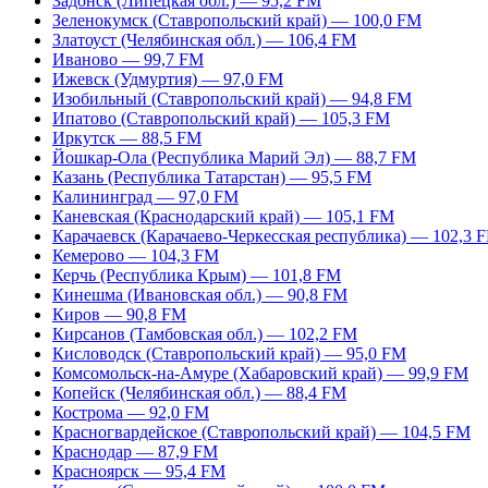
Задонск (Липецкая обл.) — 95,2 FM
Зеленокумск (Ставропольский край) — 100,0 FM
Златоуст (Челябинская обл.) — 106,4 FM
Иваново — 99,7 FM
Ижевск (Удмуртия) — 97,0 FM
Изобильный (Ставропольский край) — 94,8 FM
Ипатово (Ставропольский край) — 105,3 FM
Иркутск — 88,5 FM
Йошкар-Ола (Республика Марий Эл) — 88,7 FM
Казань (Республика Татарстан) — 95,5 FM
Калининград — 97,0 FM
Каневская (Краснодарский край) — 105,1 FM
Карачаевск (Карачаево-Черкесская республика) — 102,3 
Кемерово — 104,3 FM
Керчь (Республика Крым) — 101,8 FM
Кинешма (Ивановская обл.) — 90,8 FM
Киров — 90,8 FM
Кирсанов (Тамбовская обл.) — 102,2 FM
Кисловодск (Ставропольский край) — 95,0 FM
Комсомольск-на-Амуре (Хабаровский край) — 99,9 FM
Копейск (Челябинская обл.) — 88,4 FM
Кострома — 92,0 FM
Красногвардейское (Ставропольский край) — 104,5 FM
Краснодар — 87,9 FM
Красноярск — 95,4 FM