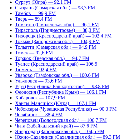
Сургут (Югра) — 92,1 FM
Сызрань (Самарская обл.) — 98,3 FM
Тамбов — 99,9 FM
Тверь — 89,4 FM
Тёмкино (Смоленская обл.) — 96,1 FM
Тирасполь (Приднестровье) — 88,3 FM
Тихорецк (Краснодарский край) — 102,4 FM
Токмак (Запорожская обл.) — 104,9 FM
Тольятти (Самарская обл.) — 94,9 FM
Томск — 92,6 FM
Торжок (Тверская обл.) — 94,7 FM
Туапсе (Краснодарский край) — 106,5
Тюмень — 92,4 FM
Уварово (Тамбовская обл.) — 100,6 FM
Ульяновск — 93,6 FM
Уфа (Республика Башкортостан) — 98,8 FM
Феодосия (Республика Крым) — 106,1 FM
Хабаровск — 107,9 FM
Ханты-Мансийск (Югра) — 107,1 FM
Чебоксары (Чувашская Республика) — 90,3 FM
Челябинск — 88,4 FM
Череповец (Вологодская обл.) — 106,7 FM
Чита (Забайкальский край) — 87,6 FM
Энергодар (Запорожская обл.) – 104,5 FM
Южно-Сахалинск (Сахалинская обл.) — 89,3 FM