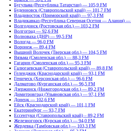
Бугульма (Республика Татарстан) — 105,9 FM
Буденновск (Ставропольский край) — 101,7 FM
Владивосток (Приморский край) — 97,3 FM
Владикавказ (Республика Северная Осетия — Алания) —
Волгодонск (Ростовская обл.) — 103,2 FM
Волгоград — 92,6 FM
Волноваха (ДНР) — 99,5 FM
Вологда — 96,0 FM
Воронеж — 89,4 FM
Вышний Волочек (Тверская обл.) — 104,5 FM
Вязьма (Смоленская обл.) — 88,3 FM
Гагарин (Смоленская обл.) — 95,3 FM
Галюгаевская (Ставропольский край) — 89,8 FM
Геленджик (Краснодарский край) — 93,1 FM
Геническ (Херсонская обл.) — 96,6 FM
Далматово (Курганская обл.) — 96,5 FM
Дзержинск (Нижегородская обл.) — 89,2 FM
Димитровград (Ульяновская обл.) — 97,1 FM
Донецк — 102,6 FM
Ейск (Краснодарский край) — 101,1 FM
Екатеринбург — 93,7 FM
Ессентуки (Ставропольский край) – 89,2 FM
Железногорск (Курская обл.) — 94,0 FM
Жердевка (Тамбовская обл.) — 103,3 FM