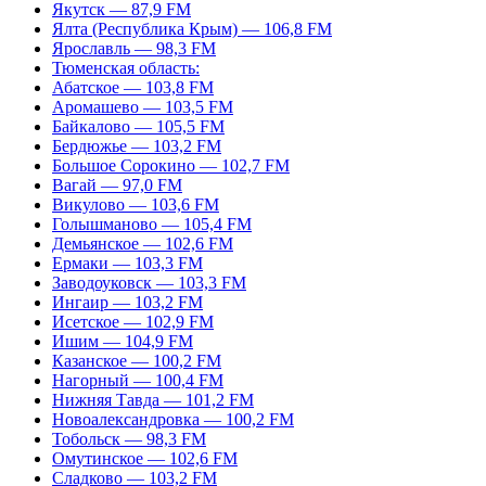
Якутск — 87,9 FM
Ялта (Республика Крым) — 106,8 FM
Ярославль — 98,3 FM
Тюменская область:
Абатское — 103,8 FM
Аромашево — 103,5 FM
Байкалово — 105,5 FM
Бердюжье — 103,2 FM
Большое Сорокино — 102,7 FM
Вагай — 97,0 FM
Викулово — 103,6 FM
Голышманово — 105,4 FM
Демьянское — 102,6 FM
Ермаки — 103,3 FM
Заводоуковск — 103,3 FM
Ингаир — 103,2 FM
Исетское — 102,9 FM
Ишим — 104,9 FM
Казанское — 100,2 FM
Нагорный — 100,4 FM
Нижняя Тавда — 101,2 FM
Новоалександровка — 100,2 FM
Тобольск — 98,3 FM
Омутинское — 102,6 FM
Сладково — 103,2 FM