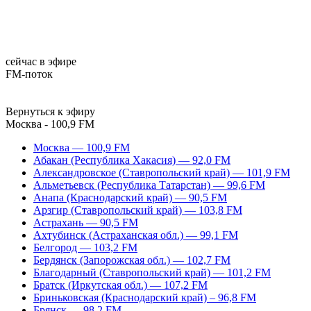
сейчас в эфире
FM-поток
Вернуться к эфиру
Москва - 100,9 FM
Москва — 100,9 FM
Абакан (Республика Хакасия) — 92,0 FM
Александровское (Ставропольский край) — 101,9 FM
Альметьевск (Республика Татарстан) — 99,6 FM
Анапа (Краснодарский край) — 90,5 FM
Арзгир (Ставропольский край) — 103,8 FM
Астрахань — 90,5 FM
Ахтубинск (Астраханская обл.) — 99,1 FM
Белгород — 103,2 FM
Бердянск (Запорожская обл.) — 102,7 FM
Благодарный (Ставропольский край) — 101,2 FM
Братск (Иркутская обл.) — 107,2 FM
Бриньковская (Краснодарский край) – 96,8 FM
Брянск — 98,2 FM