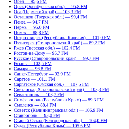
Орёл — 95,6 FM
Орск (Оренбургская обл.) — 95,8 FM
Оса (Пермский край) — 103,3 FM
Осташков (Тверская обл.) — 99,4 FM
Пенза — 94,7 FM
Пермь — 95,0 FM
Псков — 88,8 FM
Петрозаводск (Республика Карелия) — 101,0 FM
Пятигорск (Ставропольский край) — 89,2 FM
Ржев (Тверская обл.) — 102,4 FM
Ростов-на-Дону — 95,7 FM
Русское (Ставропольский край) — 99,7 FM
Рязань — 102,5 FM
Самара — 96,8 FM
Санкт-Петербург — 92,9 FM
Саратов — 101,1 FM
Саргатское (Омская обл.) — 107,5 FM
Светлоград (Ставропольский край) — 103,3 FM
Севастополь — 103,7 FM
Симферополь (Республика Крым) — 89,3 FM
Смоленск — 88,4 FM
Советск (Калининградская обл.) — 106,9 FM
Ставрополь — 93,0 FM
Старый Оскол (Белгородская обл.) — 104,0 FM
Судак (Республика Крым) — 105,6 FM