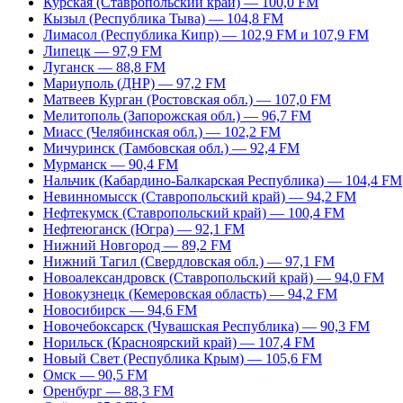
Курская (Ставропольский край) — 100,0 FM
Кызыл (Республика Тыва) — 104,8 FM
Лимасол (Республика Кипр) — 102,9 FM и 107,9 FM
Липецк — 97,9 FM
Луганск — 88,8 FM
Мариуполь (ДНР) — 97,2 FM
Матвеев Курган (Ростовская обл.) — 107,0 FM
Мелитополь (Запорожская обл.) — 96,7 FM
Миасс (Челябинская обл.) — 102,2 FM
Мичуринск (Тамбовская обл.) — 92,4 FM
Мурманск — 90,4 FM
Нальчик (Кабардино-Балкарская Республика) — 104,4 FM
Невинномысск (Ставропольский край) — 94,2 FM
Нефтекумск (Ставропольский край) — 100,4 FM
Нефтеюганск (Югра) — 92,1 FM
Нижний Новгород — 89,2 FM
Нижний Тагил (Свердловская обл.) — 97,1 FM
Новоалександровск (Ставропольский край) — 94,0 FM
Новокузнецк (Кемеровская область) — 94,2 FM
Новосибирск — 94,6 FM
Новочебоксарск (Чувашская Республика) — 90,3 FM
Норильск (Красноярский край) — 107,4 FM
Новый Свет (Республика Крым) — 105,6 FM
Омск — 90,5 FM
Оренбург — 88,3 FM