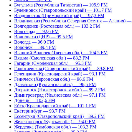
Бугульма (Республика Татарстан) — 105,9 FM
Буденновск (Ставропольский край) — 101,7 FM
Владивосток (Приморский край) — 97,3 FM
Владикавказ (Республика Северная Осетия — Алания) —
Волгодонск (Ростовская обл.) — 103,2 FM
Волгоград — 92,6 FM
Волноваха (ДНР) — 99,5 FM
Вологда — 96,0 FM
Воронеж — 89,4 FM
Вышний Волочек (Тверская обл.) — 104,5 FM
Вязьма (Смоленская обл.) — 88,3 FM
Гагарин (Смоленская обл.) — 95,3 FM
Галюгаевская (Ставропольский край) — 89,8 FM
Геленджик (Краснодарский край) — 93,1 FM
Геническ (Херсонская обл.) — 96,6 FM
Далматово (Курганская обл.) — 96,5 FM
Дзержинск (Нижегородская обл.) — 89,2 FM
Димитровград (Ульяновская обл.) — 97,1 FM
Донецк — 102,6 FM
Ейск (Краснодарский край) — 101,1 FM
Екатеринбург — 93,7 FM
Ессентуки (Ставропольский край) – 89,2 FM
Железногорск (Курская обл.) — 94,0 FM
Жердевка (Тамбовская обл.) — 103,3 FM