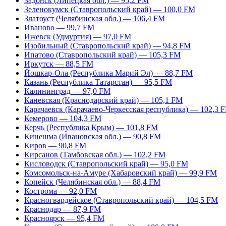
Задонск (Липецкая обл.) — 95,2 FM
Зеленокумск (Ставропольский край) — 100,0 FM
Златоуст (Челябинская обл.) — 106,4 FM
Иваново — 99,7 FM
Ижевск (Удмуртия) — 97,0 FM
Изобильный (Ставропольский край) — 94,8 FM
Ипатово (Ставропольский край) — 105,3 FM
Иркутск — 88,5 FM
Йошкар-Ола (Республика Марий Эл) — 88,7 FM
Казань (Республика Татарстан) — 95,5 FM
Калининград — 97,0 FM
Каневская (Краснодарский край) — 105,1 FM
Карачаевск (Карачаево-Черкесская республика) — 102,3 
Кемерово — 104,3 FM
Керчь (Республика Крым) — 101,8 FM
Кинешма (Ивановская обл.) — 90,8 FM
Киров — 90,8 FM
Кирсанов (Тамбовская обл.) — 102,2 FM
Кисловодск (Ставропольский край) — 95,0 FM
Комсомольск-на-Амуре (Хабаровский край) — 99,9 FM
Копейск (Челябинская обл.) — 88,4 FM
Кострома — 92,0 FM
Красногвардейское (Ставропольский край) — 104,5 FM
Краснодар — 87,9 FM
Красноярск — 95,4 FM