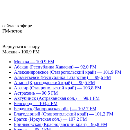
сейчас в эфире
FM-поток
Вернуться к эфиру
Москва - 100,9 FM
Москва — 100,9 FM
Абакан (Республика Хакасия) — 92,0 FM
Александровское (Ставропольский край) — 101,9 FM
Альметьевск (Республика Татарстан) — 99,6 FM
Анапа (Краснодарский край) — 90,5 FM
Арзгир (Ставропольский край) — 103,8 FM
Астрахань — 90,5 FM
Ахтубинск (Астраханская обл.) — 99,1 FM
Белгород — 103,2 FM
Бердянск (Запорожская обл.) — 102,7 FM
Благодарный (Ставропольский край) — 101,2 FM
Братск (Иркутская обл.) — 107,2 FM
Бриньковская (Краснодарский край) – 96,8 FM
Брянск — 98,2 FM