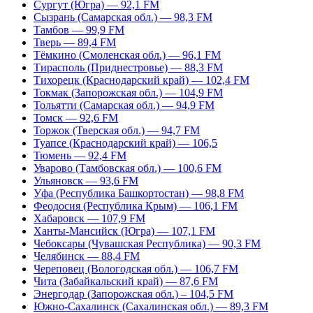
Сургут (Югра) — 92,1 FM
Сызрань (Самарская обл.) — 98,3 FM
Тамбов — 99,9 FM
Тверь — 89,4 FM
Тёмкино (Смоленская обл.) — 96,1 FM
Тирасполь (Приднестровье) — 88,3 FM
Тихорецк (Краснодарский край) — 102,4 FM
Токмак (Запорожская обл.) — 104,9 FM
Тольятти (Самарская обл.) — 94,9 FM
Томск — 92,6 FM
Торжок (Тверская обл.) — 94,7 FM
Туапсе (Краснодарский край) — 106,5
Тюмень — 92,4 FM
Уварово (Тамбовская обл.) — 100,6 FM
Ульяновск — 93,6 FM
Уфа (Республика Башкортостан) — 98,8 FM
Феодосия (Республика Крым) — 106,1 FM
Хабаровск — 107,9 FM
Ханты-Мансийск (Югра) — 107,1 FM
Чебоксары (Чувашская Республика) — 90,3 FM
Челябинск — 88,4 FM
Череповец (Вологодская обл.) — 106,7 FM
Чита (Забайкальский край) — 87,6 FM
Энергодар (Запорожская обл.) – 104,5 FM
Южно-Сахалинск (Сахалинская обл.) — 89,3 FM