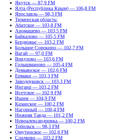
Якутск — 87,9 FM
Ялта (Республика Крым) — 106,8 FM
Ярославль — 98,3 FM
Тюменская область:
Абатское — 103,8 FM
Аромашево — 103,5 FM
Байкалово — 105,5 FM
Бердюжье — 103,2 FM
Большое Сорокино — 102,7 FM
Вагай — 97,0 FM
Викулово — 103,6 FM
Голышманово — 105,4 FM
Демьянское — 102,6 FM
Ермаки — 103,3 FM
Заводоуковск — 103,3 FM
Ингаир — 103,2 FM
Исетское — 102,9 FM
Ишим — 104,9 FM
Казанское — 100,2 FM
Нагорный — 100,4 FM
Нижняя Тавда — 101,2 FM
Новоалександровка — 100,2 FM
Тобольск — 98,3 FM
Омутинское — 102,6 FM
Сладково — 103,2 FM