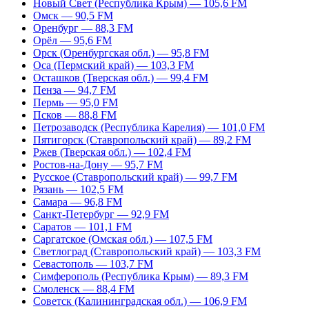
Новый Свет (Республика Крым) — 105,6 FM
Омск — 90,5 FM
Оренбург — 88,3 FM
Орёл — 95,6 FM
Орск (Оренбургская обл.) — 95,8 FM
Оса (Пермский край) — 103,3 FM
Осташков (Тверская обл.) — 99,4 FM
Пенза — 94,7 FM
Пермь — 95,0 FM
Псков — 88,8 FM
Петрозаводск (Республика Карелия) — 101,0 FM
Пятигорск (Ставропольский край) — 89,2 FM
Ржев (Тверская обл.) — 102,4 FM
Ростов-на-Дону — 95,7 FM
Русское (Ставропольский край) — 99,7 FM
Рязань — 102,5 FM
Самара — 96,8 FM
Санкт-Петербург — 92,9 FM
Саратов — 101,1 FM
Саргатское (Омская обл.) — 107,5 FM
Светлоград (Ставропольский край) — 103,3 FM
Севастополь — 103,7 FM
Симферополь (Республика Крым) — 89,3 FM
Смоленск — 88,4 FM
Советск (Калининградская обл.) — 106,9 FM