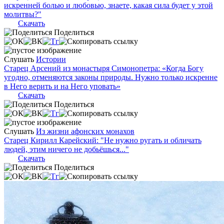
искренней болью и любовью, знаете, какая сила будет у этой
молитвы?"
Скачать
Поделиться
Слушать
Истории
Старец Арсений из монастыря Симонопетра: «Когда Богу
угодно, отменяются законы природы. Нужно только искренне
в Него верить и на Него уповать»
Скачать
Поделиться
Слушать
Из жизни афонских монахов
Старец Кирилл Карейский: "Не нужно ругать и обличать
людей, этим ничего не добьёшься..."
Скачать
Поделиться