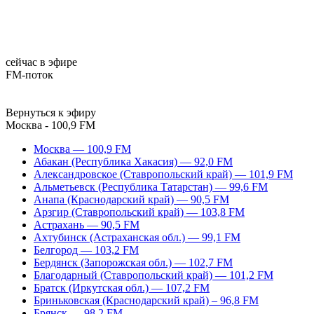
сейчас в эфире
FM-поток
Вернуться к эфиру
Москва - 100,9 FM
Москва — 100,9 FM
Абакан (Республика Хакасия) — 92,0 FM
Александровское (Ставропольский край) — 101,9 FM
Альметьевск (Республика Татарстан) — 99,6 FM
Анапа (Краснодарский край) — 90,5 FM
Арзгир (Ставропольский край) — 103,8 FM
Астрахань — 90,5 FM
Ахтубинск (Астраханская обл.) — 99,1 FM
Белгород — 103,2 FM
Бердянск (Запорожская обл.) — 102,7 FM
Благодарный (Ставропольский край) — 101,2 FM
Братск (Иркутская обл.) — 107,2 FM
Бриньковская (Краснодарский край) – 96,8 FM
Брянск — 98,2 FM