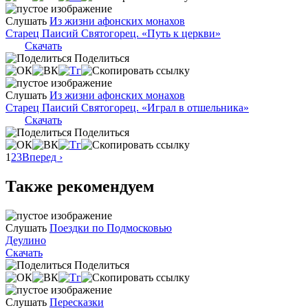
Слушать
Из жизни афонских монахов
Старец Паисий Святогорец. «Путь к церкви»
Скачать
Поделиться
Слушать
Из жизни афонских монахов
Старец Паисий Святогорец. «Играл в отшельника»
Скачать
Поделиться
1
2
3
Вперед ›
Также рекомендуем
Слушать
Поездки по Подмосковью
Деулино
Скачать
Поделиться
Слушать
Пересказки