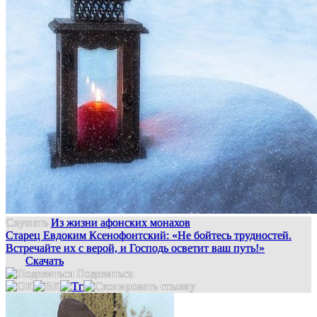
Слушать
Из жизни афонских монахов
Старец Евдоким Ксенофонтский: «Не бойтесь трудностей.
Встречайте их с верой, и Господь осветит ваш путь!»
Скачать
Поделиться