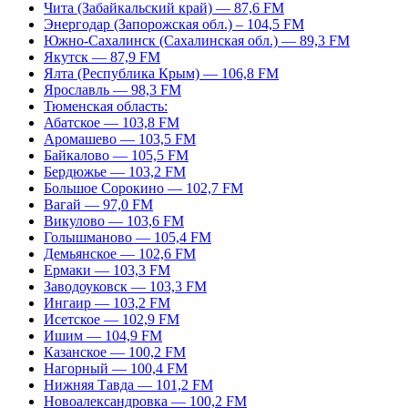
Чита (Забайкальский край) — 87,6 FM
Энергодар (Запорожская обл.) – 104,5 FM
Южно-Сахалинск (Сахалинская обл.) — 89,3 FM
Якутск — 87,9 FM
Ялта (Республика Крым) — 106,8 FM
Ярославль — 98,3 FM
Тюменская область:
Абатское — 103,8 FM
Аромашево — 103,5 FM
Байкалово — 105,5 FM
Бердюжье — 103,2 FM
Большое Сорокино — 102,7 FM
Вагай — 97,0 FM
Викулово — 103,6 FM
Голышманово — 105,4 FM
Демьянское — 102,6 FM
Ермаки — 103,3 FM
Заводоуковск — 103,3 FM
Ингаир — 103,2 FM
Исетское — 102,9 FM
Ишим — 104,9 FM
Казанское — 100,2 FM
Нагорный — 100,4 FM
Нижняя Тавда — 101,2 FM
Новоалександровка — 100,2 FM