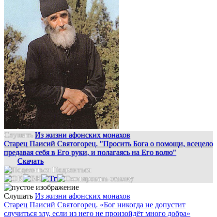
Слушать
Из жизни афонских монахов
Старец Паисий Святогорец. "Просить Бога о помощи, всецело
предавая себя в Его руки, и полагаясь на Его волю"
Скачать
Поделиться
Слушать
Из жизни афонских монахов
Старец Паисий Святогорец. «Бог никогда не допустит
случиться злу, если из него не произойдёт много добра»