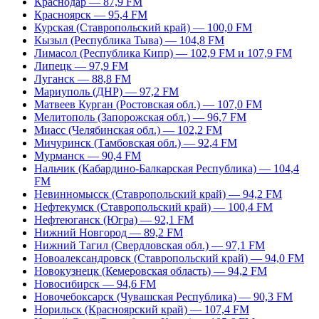
Краснодар — 87,9 FM
Красноярск — 95,4 FM
Курская (Ставропольский край) — 100,0 FM
Кызыл (Республика Тыва) — 104,8 FM
Лимасол (Республика Кипр) — 102,9 FM и 107,9 FM
Липецк — 97,9 FM
Луганск — 88,8 FM
Мариуполь (ДНР) — 97,2 FM
Матвеев Курган (Ростовская обл.) — 107,0 FM
Мелитополь (Запорожская обл.) — 96,7 FM
Миасс (Челябинская обл.) — 102,2 FM
Мичуринск (Тамбовская обл.) — 92,4 FM
Мурманск — 90,4 FM
Нальчик (Кабардино-Балкарская Республика) — 104,4
FM
Невинномысск (Ставропольский край) — 94,2 FM
Нефтекумск (Ставропольский край) — 100,4 FM
Нефтеюганск (Югра) — 92,1 FM
Нижний Новгород — 89,2 FM
Нижний Тагил (Свердловская обл.) — 97,1 FM
Новоалександровск (Ставропольский край) — 94,0 FM
Новокузнецк (Кемеровская область) — 94,2 FM
Новосибирск — 94,6 FM
Новочебоксарск (Чувашская Республика) — 90,3 FM
Норильск (Красноярский край) — 107,4 FM