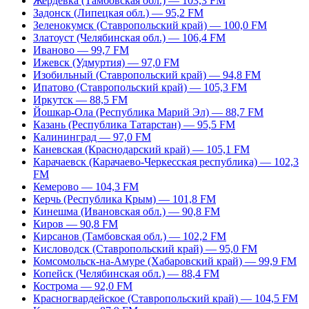
Жердевка (Тамбовская обл.) — 103,3 FM
Задонск (Липецкая обл.) — 95,2 FM
Зеленокумск (Ставропольский край) — 100,0 FM
Златоуст (Челябинская обл.) — 106,4 FM
Иваново — 99,7 FM
Ижевск (Удмуртия) — 97,0 FM
Изобильный (Ставропольский край) — 94,8 FM
Ипатово (Ставропольский край) — 105,3 FM
Иркутск — 88,5 FM
Йошкар-Ола (Республика Марий Эл) — 88,7 FM
Казань (Республика Татарстан) — 95,5 FM
Калининград — 97,0 FM
Каневская (Краснодарский край) — 105,1 FM
Карачаевск (Карачаево-Черкесская республика) — 102,3
FM
Кемерово — 104,3 FM
Керчь (Республика Крым) — 101,8 FM
Кинешма (Ивановская обл.) — 90,8 FM
Киров — 90,8 FM
Кирсанов (Тамбовская обл.) — 102,2 FM
Кисловодск (Ставропольский край) — 95,0 FM
Комсомольск-на-Амуре (Хабаровский край) — 99,9 FM
Копейск (Челябинская обл.) — 88,4 FM
Кострома — 92,0 FM
Красногвардейское (Ставропольский край) — 104,5 FM