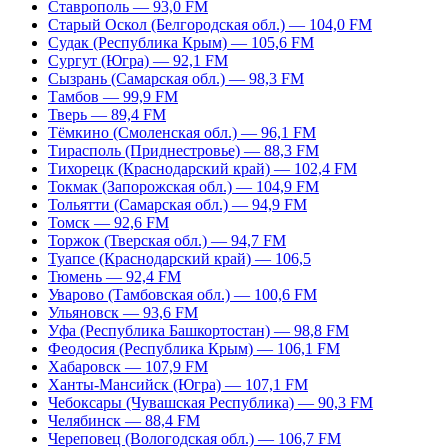
Ставрополь — 93,0 FM
Старый Оскол (Белгородская обл.) — 104,0 FM
Судак (Республика Крым) — 105,6 FM
Сургут (Югра) — 92,1 FM
Сызрань (Самарская обл.) — 98,3 FM
Тамбов — 99,9 FM
Тверь — 89,4 FM
Тёмкино (Смоленская обл.) — 96,1 FM
Тирасполь (Приднестровье) — 88,3 FM
Тихорецк (Краснодарский край) — 102,4 FM
Токмак (Запорожская обл.) — 104,9 FM
Тольятти (Самарская обл.) — 94,9 FM
Томск — 92,6 FM
Торжок (Тверская обл.) — 94,7 FM
Туапсе (Краснодарский край) — 106,5
Тюмень — 92,4 FM
Уварово (Тамбовская обл.) — 100,6 FM
Ульяновск — 93,6 FM
Уфа (Республика Башкортостан) — 98,8 FM
Феодосия (Республика Крым) — 106,1 FM
Хабаровск — 107,9 FM
Ханты-Мансийск (Югра) — 107,1 FM
Чебоксары (Чувашская Республика) — 90,3 FM
Челябинск — 88,4 FM
Череповец (Вологодская обл.) — 106,7 FM