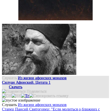
Слушать
Из жизни афонских монахов
Силуан Афонский. Цитата 1
Скачать
Поделиться
Слушать
Из жизни афонских монахов
Старец Паисий Святогорец: "Если молиться о ближних с