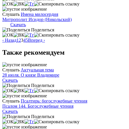
Слушать
Имена милосердия
Митрополит Исидор (Никольский)
Скачать
Поделиться
‹ Назад
1
2
3
4
5
Вперед ›
Также рекомендуем
Слушать
Актуальная тема
28 июля. О князе Владимире
Скачать
Поделиться
Слушать
Псалтирь: богослужебные чтения
Псалом 144. Богослужебные чтения
Скачать
Поделиться