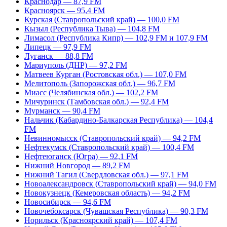
Краснодар — 87,9 FM
Красноярск — 95,4 FM
Курская (Ставропольский край) — 100,0 FM
Кызыл (Республика Тыва) — 104,8 FM
Лимасол (Республика Кипр) — 102,9 FM и 107,9 FM
Липецк — 97,9 FM
Луганск — 88,8 FM
Мариуполь (ДНР) — 97,2 FM
Матвеев Курган (Ростовская обл.) — 107,0 FM
Мелитополь (Запорожская обл.) — 96,7 FM
Миасс (Челябинская обл.) — 102,2 FM
Мичуринск (Тамбовская обл.) — 92,4 FM
Мурманск — 90,4 FM
Нальчик (Кабардино-Балкарская Республика) — 104,4
FM
Невинномысск (Ставропольский край) — 94,2 FM
Нефтекумск (Ставропольский край) — 100,4 FM
Нефтеюганск (Югра) — 92,1 FM
Нижний Новгород — 89,2 FM
Нижний Тагил (Свердловская обл.) — 97,1 FM
Новоалександровск (Ставропольский край) — 94,0 FM
Новокузнецк (Кемеровская область) — 94,2 FM
Новосибирск — 94,6 FM
Новочебоксарск (Чувашская Республика) — 90,3 FM
Норильск (Красноярский край) — 107,4 FM