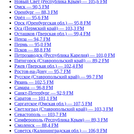
Новый Свет (Республика Крым) — 105,6 FM
Омск — 90,5 FM
Оренбург — 88,3 FM
Орёл — 95,6 FM
Орск (Оренбургская обл.) — 95,8 FM
Оса (Пермский край) — 103,3 FM
Осташков (Тверская обл.) — 99,4 FM
Пенза — 94,7 FM
Пермь — 95,0 FM
Псков — 88,8 FM
Петрозаводск (Республика Карелия) — 101,0 FM
Пятигорск (Ставропольский край) — 89,2 FM
Ржев (Тверская обл.) — 102,4 FM
Ростов-на-Дону — 95,7 FM
Русское (Ставропольский край) — 99,7 FM
Рязань — 102,5 FM
Самара — 96,8 FM
Санкт-Петербург — 92,9 FM
Саратов — 101,1 FM
Саргатское (Омская обл.) — 107,5 FM
Светлоград (Ставропольский край) — 103,3 FM
Севастополь — 103,7 FM
Симферополь (Республика Крым) — 89,3 FM
Смоленск — 88,4 FM
Советск (Калининградская обл.) — 106,9 FM