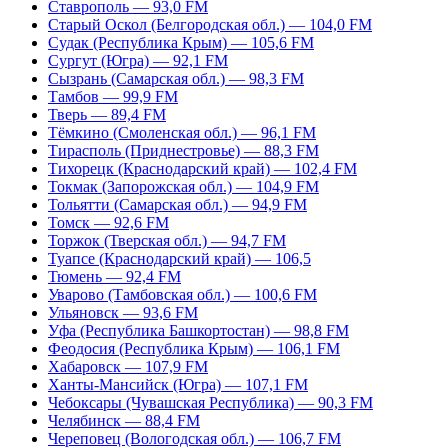
Ставрополь — 93,0 FM
Старый Оскол (Белгородская обл.) — 104,0 FM
Судак (Республика Крым) — 105,6 FM
Сургут (Югра) — 92,1 FM
Сызрань (Самарская обл.) — 98,3 FM
Тамбов — 99,9 FM
Тверь — 89,4 FM
Тёмкино (Смоленская обл.) — 96,1 FM
Тирасполь (Приднестровье) — 88,3 FM
Тихорецк (Краснодарский край) — 102,4 FM
Токмак (Запорожская обл.) — 104,9 FM
Тольятти (Самарская обл.) — 94,9 FM
Томск — 92,6 FM
Торжок (Тверская обл.) — 94,7 FM
Туапсе (Краснодарский край) — 106,5
Тюмень — 92,4 FM
Уварово (Тамбовская обл.) — 100,6 FM
Ульяновск — 93,6 FM
Уфа (Республика Башкортостан) — 98,8 FM
Феодосия (Республика Крым) — 106,1 FM
Хабаровск — 107,9 FM
Ханты-Мансийск (Югра) — 107,1 FM
Чебоксары (Чувашская Республика) — 90,3 FM
Челябинск — 88,4 FM
Череповец (Вологодская обл.) — 106,7 FM