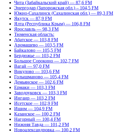
Чита (Забайкальский край) — 87,6 FM
Энергодар (Запорожская обл.) – 104,5 FM
Южно-Сахалинск (Сахалинская обл.) — 89,3 FM
Якутск — 87,9 FM
Ялта (Республика Крым) — 106,8 FM
Ярославль — 98,3 FM
Тюменская область:
Абатское — 103,8 FM
Аромашево — 103,5 FM
Байкалово — 105,5 FM
Бердюжье — 103,2 FM
Большое Сорокино — 102,7 FM
Вагай — 97,0 FM
Викулово — 103,6 FM
Голышманово — 105,4 FM
Демьянское — 102,6 FM
Ермаки — 103,3 FM
Заводоуковск — 103,3 FM
Ингаир — 103,2 FM
Исетское — 102,9 FM
Ишим — 104,9 FM
Казанское — 100,2 FM
Нагорный — 100,4 FM
Нижняя Тавда — 101,2 FM
Новоалександровка — 100,2 FM