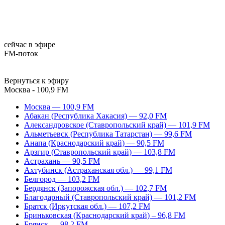
сейчас в эфире
FM-поток
Вернуться к эфиру
Москва - 100,9 FM
Москва — 100,9 FM
Абакан (Республика Хакасия) — 92,0 FM
Александровское (Ставропольский край) — 101,9 FM
Альметьевск (Республика Татарстан) — 99,6 FM
Анапа (Краснодарский край) — 90,5 FM
Арзгир (Ставропольский край) — 103,8 FM
Астрахань — 90,5 FM
Ахтубинск (Астраханская обл.) — 99,1 FM
Белгород — 103,2 FM
Бердянск (Запорожская обл.) — 102,7 FM
Благодарный (Ставропольский край) — 101,2 FM
Братск (Иркутская обл.) — 107,2 FM
Бриньковская (Краснодарский край) – 96,8 FM
Брянск — 98,2 FM