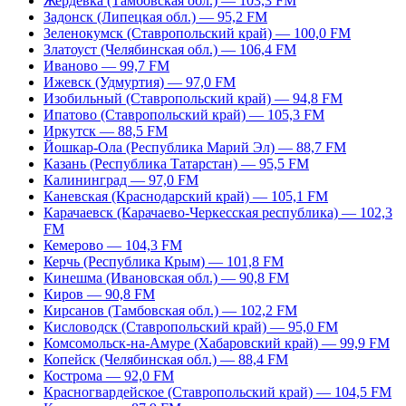
Жердевка (Тамбовская обл.) — 103,3 FM
Задонск (Липецкая обл.) — 95,2 FM
Зеленокумск (Ставропольский край) — 100,0 FM
Златоуст (Челябинская обл.) — 106,4 FM
Иваново — 99,7 FM
Ижевск (Удмуртия) — 97,0 FM
Изобильный (Ставропольский край) — 94,8 FM
Ипатово (Ставропольский край) — 105,3 FM
Иркутск — 88,5 FM
Йошкар-Ола (Республика Марий Эл) — 88,7 FM
Казань (Республика Татарстан) — 95,5 FM
Калининград — 97,0 FM
Каневская (Краснодарский край) — 105,1 FM
Карачаевск (Карачаево-Черкесская республика) — 102,3
FM
Кемерово — 104,3 FM
Керчь (Республика Крым) — 101,8 FM
Кинешма (Ивановская обл.) — 90,8 FM
Киров — 90,8 FM
Кирсанов (Тамбовская обл.) — 102,2 FM
Кисловодск (Ставропольский край) — 95,0 FM
Комсомольск-на-Амуре (Хабаровский край) — 99,9 FM
Копейск (Челябинская обл.) — 88,4 FM
Кострома — 92,0 FM
Красногвардейское (Ставропольский край) — 104,5 FM