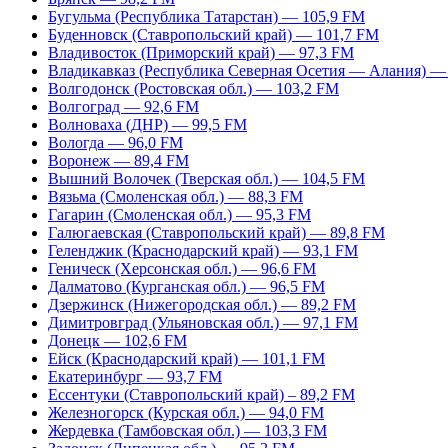
Бугульма (Республика Татарстан) — 105,9 FM
Буденновск (Ставропольский край) — 101,7 FM
Владивосток (Приморский край) — 97,3 FM
Владикавказ (Республика Северная Осетия — Алания) —
Волгодонск (Ростовская обл.) — 103,2 FM
Волгоград — 92,6 FM
Волноваха (ДНР) — 99,5 FM
Вологда — 96,0 FM
Воронеж — 89,4 FM
Вышний Волочек (Тверская обл.) — 104,5 FM
Вязьма (Смоленская обл.) — 88,3 FM
Гагарин (Смоленская обл.) — 95,3 FM
Галюгаевская (Ставропольский край) — 89,8 FM
Геленджик (Краснодарский край) — 93,1 FM
Геническ (Херсонская обл.) — 96,6 FM
Далматово (Курганская обл.) — 96,5 FM
Дзержинск (Нижегородская обл.) — 89,2 FM
Димитровград (Ульяновская обл.) — 97,1 FM
Донецк — 102,6 FM
Ейск (Краснодарский край) — 101,1 FM
Екатеринбург — 93,7 FM
Ессентуки (Ставропольский край) – 89,2 FM
Железногорск (Курская обл.) — 94,0 FM
Жердевка (Тамбовская обл.) — 103,3 FM