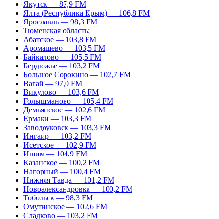
Якутск — 87,9 FM
Ялта (Республика Крым) — 106,8 FM
Ярославль — 98,3 FM
Тюменская область:
Абатское — 103,8 FM
Аромашево — 103,5 FM
Байкалово — 105,5 FM
Бердюжье — 103,2 FM
Большое Сорокино — 102,7 FM
Вагай — 97,0 FM
Викулово — 103,6 FM
Голышманово — 105,4 FM
Демьянское — 102,6 FM
Ермаки — 103,3 FM
Заводоуковск — 103,3 FM
Ингаир — 103,2 FM
Исетское — 102,9 FM
Ишим — 104,9 FM
Казанское — 100,2 FM
Нагорный — 100,4 FM
Нижняя Тавда — 101,2 FM
Новоалександровка — 100,2 FM
Тобольск — 98,3 FM
Омутинское — 102,6 FM
Сладково — 103,2 FM