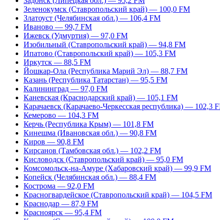
Задонск (Липецкая обл.) — 95,2 FM
Зеленокумск (Ставропольский край) — 100,0 FM
Златоуст (Челябинская обл.) — 106,4 FM
Иваново — 99,7 FM
Ижевск (Удмуртия) — 97,0 FM
Изобильный (Ставропольский край) — 94,8 FM
Ипатово (Ставропольский край) — 105,3 FM
Иркутск — 88,5 FM
Йошкар-Ола (Республика Марий Эл) — 88,7 FM
Казань (Республика Татарстан) — 95,5 FM
Калининград — 97,0 FM
Каневская (Краснодарский край) — 105,1 FM
Карачаевск (Карачаево-Черкесская республика) — 102,3 
Кемерово — 104,3 FM
Керчь (Республика Крым) — 101,8 FM
Кинешма (Ивановская обл.) — 90,8 FM
Киров — 90,8 FM
Кирсанов (Тамбовская обл.) — 102,2 FM
Кисловодск (Ставропольский край) — 95,0 FM
Комсомольск-на-Амуре (Хабаровский край) — 99,9 FM
Копейск (Челябинская обл.) — 88,4 FM
Кострома — 92,0 FM
Красногвардейское (Ставропольский край) — 104,5 FM
Краснодар — 87,9 FM
Красноярск — 95,4 FM