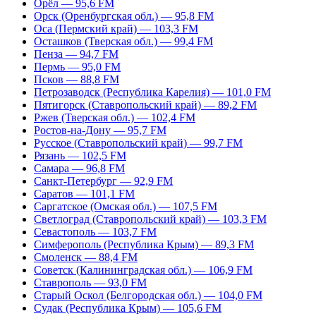
Орёл — 95,6 FM
Орск (Оренбургская обл.) — 95,8 FM
Оса (Пермский край) — 103,3 FM
Осташков (Тверская обл.) — 99,4 FM
Пенза — 94,7 FM
Пермь — 95,0 FM
Псков — 88,8 FM
Петрозаводск (Республика Карелия) — 101,0 FM
Пятигорск (Ставропольский край) — 89,2 FM
Ржев (Тверская обл.) — 102,4 FM
Ростов-на-Дону — 95,7 FM
Русское (Ставропольский край) — 99,7 FM
Рязань — 102,5 FM
Самара — 96,8 FM
Санкт-Петербург — 92,9 FM
Саратов — 101,1 FM
Саргатское (Омская обл.) — 107,5 FM
Светлоград (Ставропольский край) — 103,3 FM
Севастополь — 103,7 FM
Симферополь (Республика Крым) — 89,3 FM
Смоленск — 88,4 FM
Советск (Калининградская обл.) — 106,9 FM
Ставрополь — 93,0 FM
Старый Оскол (Белгородская обл.) — 104,0 FM
Судак (Республика Крым) — 105,6 FM