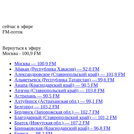
сейчас в эфире
FM-поток
Вернуться к эфиру
Москва - 100,9 FM
Москва — 100,9 FM
Абакан (Республика Хакасия) — 92,0 FM
Александровское (Ставропольский край) — 101,9 FM
Альметьевск (Республика Татарстан) — 99,6 FM
Анапа (Краснодарский край) — 90,5 FM
Арзгир (Ставропольский край) — 103,8 FM
Астрахань — 90,5 FM
Ахтубинск (Астраханская обл.) — 99,1 FM
Белгород — 103,2 FM
Бердянск (Запорожская обл.) — 102,7 FM
Благодарный (Ставропольский край) — 101,2 FM
Братск (Иркутская обл.) — 107,2 FM
Бриньковская (Краснодарский край) – 96,8 FM
Брянск — 98,2 FM