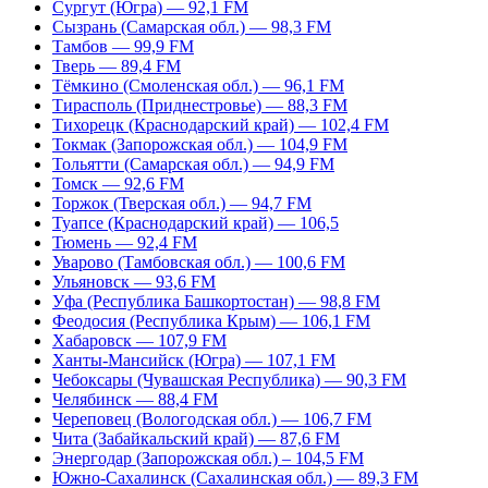
Сургут (Югра) — 92,1 FM
Сызрань (Самарская обл.) — 98,3 FM
Тамбов — 99,9 FM
Тверь — 89,4 FM
Тёмкино (Смоленская обл.) — 96,1 FM
Тирасполь (Приднестровье) — 88,3 FM
Тихорецк (Краснодарский край) — 102,4 FM
Токмак (Запорожская обл.) — 104,9 FM
Тольятти (Самарская обл.) — 94,9 FM
Томск — 92,6 FM
Торжок (Тверская обл.) — 94,7 FM
Туапсе (Краснодарский край) — 106,5
Тюмень — 92,4 FM
Уварово (Тамбовская обл.) — 100,6 FM
Ульяновск — 93,6 FM
Уфа (Республика Башкортостан) — 98,8 FM
Феодосия (Республика Крым) — 106,1 FM
Хабаровск — 107,9 FM
Ханты-Мансийск (Югра) — 107,1 FM
Чебоксары (Чувашская Республика) — 90,3 FM
Челябинск — 88,4 FM
Череповец (Вологодская обл.) — 106,7 FM
Чита (Забайкальский край) — 87,6 FM
Энергодар (Запорожская обл.) – 104,5 FM
Южно-Сахалинск (Сахалинская обл.) — 89,3 FM