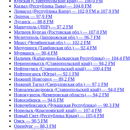
Курская (Ставропольский край) — 100,0 FM
Кызыл (Республика Тыва) — 104,8 FM
Лимасол (Республика Кипр) — 102,9 FM и 107,9 FM
Липецк — 97,9 FM
Луганск — 88,8 FM
Мариуполь (ДНР) — 97,2 FM
Матвеев Курган (Ростовская обл.) — 107,0 FM
Мелитополь (Запорожская обл.) — 96,7 FM
Миасс (Челябинская обл.) — 102,2 FM
Мичуринск (Тамбовская обл.) — 92,4 FM
Мурманск — 90,4 FM
Нальчик (Кабардино-Балкарская Республика) — 104,4 FM
Невинномысск (Ставропольский край) — 94,2 FM
Нефтекумск (Ставропольский край) — 100,4 FM
Нефтеюганск (Югра) — 92,1 FM
Нижний Новгород — 89,2 FM
Нижний Тагил (Свердловская обл.) — 97,1 FM
Новоалександровск (Ставропольский край) — 94,0 FM
Новокузнецк (Кемеровская область) — 94,2 FM
Новосибирск — 94,6 FM
Новочебоксарск (Чувашская Республика) — 90,3 FM
Норильск (Красноярский край) — 107,4 FM
Новый Свет (Республика Крым) — 105,6 FM
Омск — 90,5 FM
Оренбург — 88,3 FM