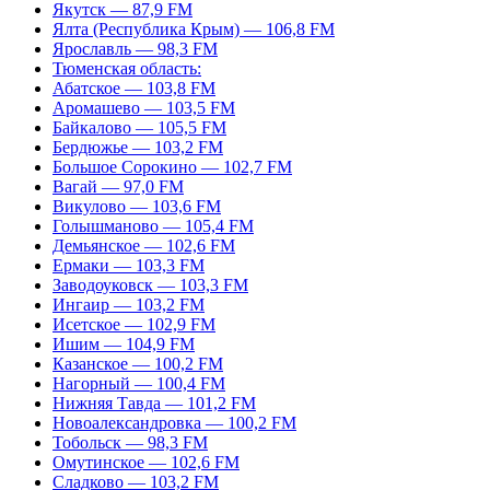
Якутск — 87,9 FM
Ялта (Республика Крым) — 106,8 FM
Ярославль — 98,3 FM
Тюменская область:
Абатское — 103,8 FM
Аромашево — 103,5 FM
Байкалово — 105,5 FM
Бердюжье — 103,2 FM
Большое Сорокино — 102,7 FM
Вагай — 97,0 FM
Викулово — 103,6 FM
Голышманово — 105,4 FM
Демьянское — 102,6 FM
Ермаки — 103,3 FM
Заводоуковск — 103,3 FM
Ингаир — 103,2 FM
Исетское — 102,9 FM
Ишим — 104,9 FM
Казанское — 100,2 FM
Нагорный — 100,4 FM
Нижняя Тавда — 101,2 FM
Новоалександровка — 100,2 FM
Тобольск — 98,3 FM
Омутинское — 102,6 FM
Сладково — 103,2 FM