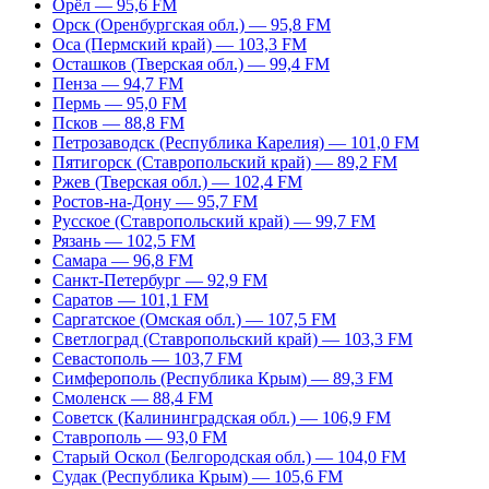
Орёл — 95,6 FM
Орск (Оренбургская обл.) — 95,8 FM
Оса (Пермский край) — 103,3 FM
Осташков (Тверская обл.) — 99,4 FM
Пенза — 94,7 FM
Пермь — 95,0 FM
Псков — 88,8 FM
Петрозаводск (Республика Карелия) — 101,0 FM
Пятигорск (Ставропольский край) — 89,2 FM
Ржев (Тверская обл.) — 102,4 FM
Ростов-на-Дону — 95,7 FM
Русское (Ставропольский край) — 99,7 FM
Рязань — 102,5 FM
Самара — 96,8 FM
Санкт-Петербург — 92,9 FM
Саратов — 101,1 FM
Саргатское (Омская обл.) — 107,5 FM
Светлоград (Ставропольский край) — 103,3 FM
Севастополь — 103,7 FM
Симферополь (Республика Крым) — 89,3 FM
Смоленск — 88,4 FM
Советск (Калининградская обл.) — 106,9 FM
Ставрополь — 93,0 FM
Старый Оскол (Белгородская обл.) — 104,0 FM
Судак (Республика Крым) — 105,6 FM