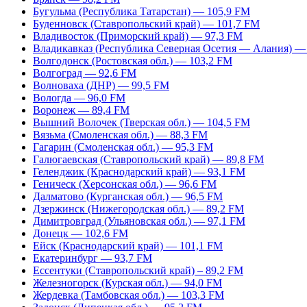
Бугульма (Республика Татарстан) — 105,9 FM
Буденновск (Ставропольский край) — 101,7 FM
Владивосток (Приморский край) — 97,3 FM
Владикавказ (Республика Северная Осетия — Алания) —
Волгодонск (Ростовская обл.) — 103,2 FM
Волгоград — 92,6 FM
Волноваха (ДНР) — 99,5 FM
Вологда — 96,0 FM
Воронеж — 89,4 FM
Вышний Волочек (Тверская обл.) — 104,5 FM
Вязьма (Смоленская обл.) — 88,3 FM
Гагарин (Смоленская обл.) — 95,3 FM
Галюгаевская (Ставропольский край) — 89,8 FM
Геленджик (Краснодарский край) — 93,1 FM
Геническ (Херсонская обл.) — 96,6 FM
Далматово (Курганская обл.) — 96,5 FM
Дзержинск (Нижегородская обл.) — 89,2 FM
Димитровград (Ульяновская обл.) — 97,1 FM
Донецк — 102,6 FM
Ейск (Краснодарский край) — 101,1 FM
Екатеринбург — 93,7 FM
Ессентуки (Ставропольский край) – 89,2 FM
Железногорск (Курская обл.) — 94,0 FM
Жердевка (Тамбовская обл.) — 103,3 FM