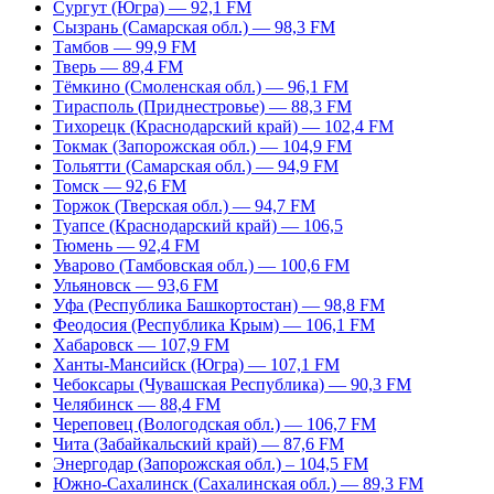
Сургут (Югра) — 92,1 FM
Сызрань (Самарская обл.) — 98,3 FM
Тамбов — 99,9 FM
Тверь — 89,4 FM
Тёмкино (Смоленская обл.) — 96,1 FM
Тирасполь (Приднестровье) — 88,3 FM
Тихорецк (Краснодарский край) — 102,4 FM
Токмак (Запорожская обл.) — 104,9 FM
Тольятти (Самарская обл.) — 94,9 FM
Томск — 92,6 FM
Торжок (Тверская обл.) — 94,7 FM
Туапсе (Краснодарский край) — 106,5
Тюмень — 92,4 FM
Уварово (Тамбовская обл.) — 100,6 FM
Ульяновск — 93,6 FM
Уфа (Республика Башкортостан) — 98,8 FM
Феодосия (Республика Крым) — 106,1 FM
Хабаровск — 107,9 FM
Ханты-Мансийск (Югра) — 107,1 FM
Чебоксары (Чувашская Республика) — 90,3 FM
Челябинск — 88,4 FM
Череповец (Вологодская обл.) — 106,7 FM
Чита (Забайкальский край) — 87,6 FM
Энергодар (Запорожская обл.) – 104,5 FM
Южно-Сахалинск (Сахалинская обл.) — 89,3 FM