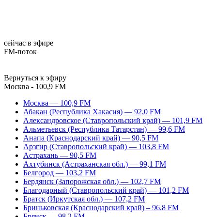
сейчас в эфире
FM-поток
Вернуться к эфиру
Москва - 100,9 FM
Москва — 100,9 FM
Абакан (Республика Хакасия) — 92,0 FM
Александровское (Ставропольский край) — 101,9 FM
Альметьевск (Республика Татарстан) — 99,6 FM
Анапа (Краснодарский край) — 90,5 FM
Арзгир (Ставропольский край) — 103,8 FM
Астрахань — 90,5 FM
Ахтубинск (Астраханская обл.) — 99,1 FM
Белгород — 103,2 FM
Бердянск (Запорожская обл.) — 102,7 FM
Благодарный (Ставропольский край) — 101,2 FM
Братск (Иркутская обл.) — 107,2 FM
Бриньковская (Краснодарский край) – 96,8 FM
Брянск — 98,2 FM