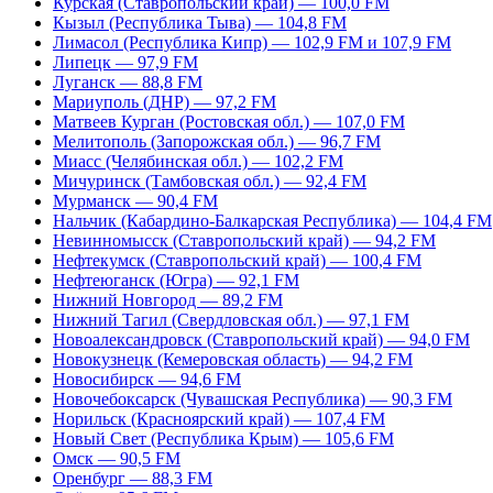
Курская (Ставропольский край) — 100,0 FM
Кызыл (Республика Тыва) — 104,8 FM
Лимасол (Республика Кипр) — 102,9 FM и 107,9 FM
Липецк — 97,9 FM
Луганск — 88,8 FM
Мариуполь (ДНР) — 97,2 FM
Матвеев Курган (Ростовская обл.) — 107,0 FM
Мелитополь (Запорожская обл.) — 96,7 FM
Миасс (Челябинская обл.) — 102,2 FM
Мичуринск (Тамбовская обл.) — 92,4 FM
Мурманск — 90,4 FM
Нальчик (Кабардино-Балкарская Республика) — 104,4 FM
Невинномысск (Ставропольский край) — 94,2 FM
Нефтекумск (Ставропольский край) — 100,4 FM
Нефтеюганск (Югра) — 92,1 FM
Нижний Новгород — 89,2 FM
Нижний Тагил (Свердловская обл.) — 97,1 FM
Новоалександровск (Ставропольский край) — 94,0 FM
Новокузнецк (Кемеровская область) — 94,2 FM
Новосибирск — 94,6 FM
Новочебоксарск (Чувашская Республика) — 90,3 FM
Норильск (Красноярский край) — 107,4 FM
Новый Свет (Республика Крым) — 105,6 FM
Омск — 90,5 FM
Оренбург — 88,3 FM