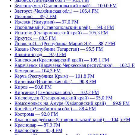
Задонск (Липецкая обл.) — 95,2 FM
Зеленокумск (Ставропольский край) — 100,0 FM
Златоуст (Челябинская обл.) — 106,4 FM
Иваново — 99,7 FM
Ижевск (Удмуртия) — 97,0 FM
Изобильный (Ставропольский край) — 94,8 FM
Ипатово (Ставропольский край) — 105,3 FM
Иркутск — 88,5 FM
Йошкар-Ола (Республика Марий Эл) — 88,7 FM
Казань (Республика Татарстан) — 95,5 FM
Калининград — 97,0 FM
Каневская (Краснодарский край) — 105,1 FM
Карачаевск (Карачаево-Черкесская республика) — 102,3 
Кемерово — 104,3 FM
Керчь (Республика Крым) — 101,8 FM
Кинешма (Ивановская обл.) — 90,8 FM
Киров — 90,8 FM
Кирсанов (Тамбовская обл.) — 102,2 FM
Кисловодск (Ставропольский край) — 95,0 FM
Комсомольск-на-Амуре (Хабаровский край) — 99,9 FM
Копейск (Челябинская обл.) — 88,4 FM
Кострома — 92,0 FM
Красногвардейское (Ставропольский край) — 104,5 FM
Краснодар — 87,9 FM
Красноярск — 95,4 FM