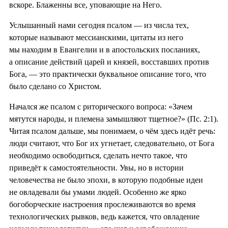
вскоре. Блаженны все, уповающие на Него.
Услышанный нами сегодня псалом — из числа тех,
которые называют мессианскими, цитаты из него
мы находим в Евангелии и в апостольских посланиях,
а описание действий царей и князей, восставших против
Бога, — это практически буквальное описание того, что
было сделано со Христом.
Начался же псалом с риторического вопроса: «Зачем
мятутся народы, и племена замышляют тщетное?» (Пс. 2:1).
Читая псалом дальше, мы понимаем, о чём здесь идёт речь:
люди считают, что Бог их угнетает, следовательно, от Бога
необходимо освободиться, сделать нечто такое, что
приведёт к самостоятельности. Увы, но в истории
человечества не было эпохи, в которую подобные идеи
не овладевали бы умами людей. Особенно же ярко
богоборческие настроения прослеживаются во время
технологических рывков, ведь кажется, что овладение