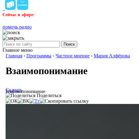
Сейчас в эфире:
помочь радио
Поиск
Главное меню
Главная
›
Программы
›
Частное мнение
›
Мария Алфёрова
Взаимопонимание
Скачать
Взаимопонимание
Поделиться