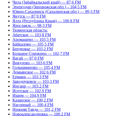
Чита (Забайкальский край) — 87,6 FM
Энергодар (Запорожская обл.) – 104,5 FM
Южно-Сахалинск (Сахалинская обл.) — 89,3 FM
Якутск — 87,9 FM
Ялта (Республика Крым) — 106,8 FM
Ярославль — 98,3 FM
Тюменская область:
Абатское — 103,8 FM
Аромашево — 103,5 FM
Байкалово — 105,5 FM
Бердюжье — 103,2 FM
Большое Сорокино — 102,7 FM
Вагай — 97,0 FM
Викулово — 103,6 FM
Голышманово — 105,4 FM
Демьянское — 102,6 FM
Ермаки — 103,3 FM
Заводоуковск — 103,3 FM
Ингаир — 103,2 FM
Исетское — 102,9 FM
Ишим — 104,9 FM
Казанское — 100,2 FM
Нагорный — 100,4 FM
Нижняя Тавда — 101,2 FM
Новоалександровка — 100,2 FM