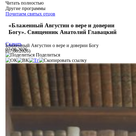
Читать полностью
Другие программы
Почитаем святых отцов
«Блаженный Августин о вере и доверии
Богу». Священник Анатолий Главацкий
Скачать
Блаженный Августин о вере и доверии Богу
07.08.2026
(07.08.2026)
Поделиться