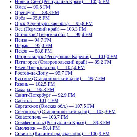
Новый Свет (Республика Крым) — 105,6 FM
Омск — 90,5 FM
Оренбург — 88,3 FM
Орёл — 95,6 FM
Орск (Оренбургская обл.) — 95,8 FM
Оса (Пермский край) — 103,3 FM
Осташков (Тверская обл.) — 99,4 FM
Пенза — 94,7 FM
Пермь — 95,0 FM
Псков — 88,8 FM
Петрозаводск (Республика Карелия) — 101,0 FM
Пятигорск (Ставропольский край) — 89,2 FM
Ржев (Тверская обл.) — 102,4 FM
Ростов-на-Дону — 95,7 FM
Русское (Ставропольский край) — 99,7 FM
Рязань — 102,5 FM
Самара — 96,8 FM
Санкт-Петербург — 92,9 FM
Саратов — 101,1 FM
Саргатское (Омская обл.) — 107,5 FM
Светлоград (Ставропольский край) — 103,3 FM
Севастополь — 103,7 FM
Симферополь (Республика Крым) — 89,3 FM
Смоленск — 88,4 FM
Советск (Калининградская обл.) — 106,9 FM