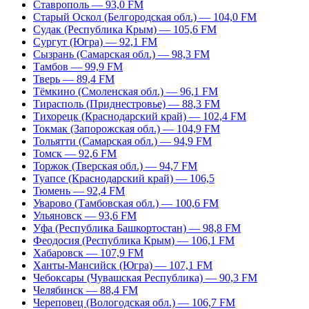
Ставрополь — 93,0 FM
Старый Оскол (Белгородская обл.) — 104,0 FM
Судак (Республика Крым) — 105,6 FM
Сургут (Югра) — 92,1 FM
Сызрань (Самарская обл.) — 98,3 FM
Тамбов — 99,9 FM
Тверь — 89,4 FM
Тёмкино (Смоленская обл.) — 96,1 FM
Тирасполь (Приднестровье) — 88,3 FM
Тихорецк (Краснодарский край) — 102,4 FM
Токмак (Запорожская обл.) — 104,9 FM
Тольятти (Самарская обл.) — 94,9 FM
Томск — 92,6 FM
Торжок (Тверская обл.) — 94,7 FM
Туапсе (Краснодарский край) — 106,5
Тюмень — 92,4 FM
Уварово (Тамбовская обл.) — 100,6 FM
Ульяновск — 93,6 FM
Уфа (Республика Башкортостан) — 98,8 FM
Феодосия (Республика Крым) — 106,1 FM
Хабаровск — 107,9 FM
Ханты-Мансийск (Югра) — 107,1 FM
Чебоксары (Чувашская Республика) — 90,3 FM
Челябинск — 88,4 FM
Череповец (Вологодская обл.) — 106,7 FM