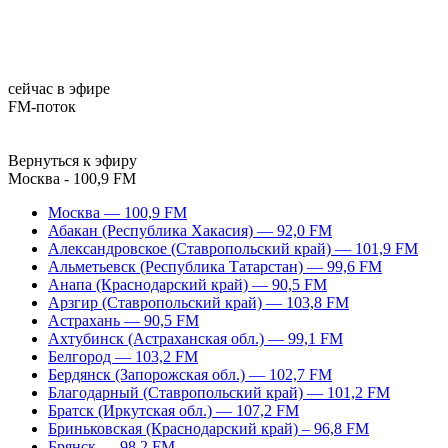
сейчас в эфире
FM-поток
Вернуться к эфиру
Москва - 100,9 FM
Москва — 100,9 FM
Абакан (Республика Хакасия) — 92,0 FM
Александровское (Ставропольский край) — 101,9 FM
Альметьевск (Республика Татарстан) — 99,6 FM
Анапа (Краснодарский край) — 90,5 FM
Арзгир (Ставропольский край) — 103,8 FM
Астрахань — 90,5 FM
Ахтубинск (Астраханская обл.) — 99,1 FM
Белгород — 103,2 FM
Бердянск (Запорожская обл.) — 102,7 FM
Благодарный (Ставропольский край) — 101,2 FM
Братск (Иркутская обл.) — 107,2 FM
Бриньковская (Краснодарский край) – 96,8 FM
Брянск — 98,2 FM