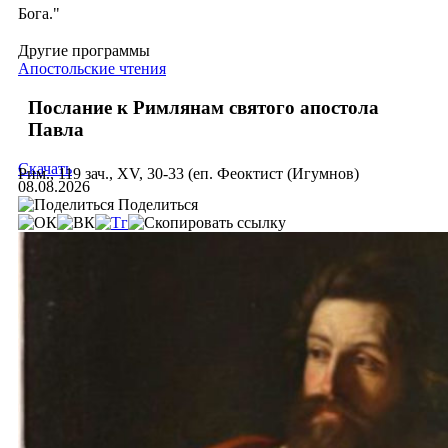
Бога."
Другие программы
Апостольские чтения
Послание к Римлянам святого апостола
Павла
Скачать
Рим., 119 зач., XV, 30-33 (еп. Феоктист (Игумнов)
08.08.2026
Поделиться