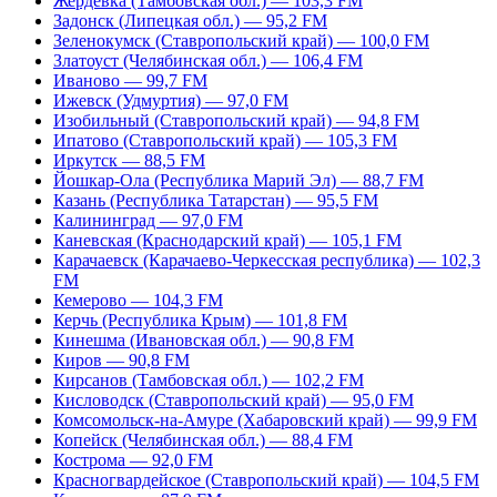
Жердевка (Тамбовская обл.) — 103,3 FM
Задонск (Липецкая обл.) — 95,2 FM
Зеленокумск (Ставропольский край) — 100,0 FM
Златоуст (Челябинская обл.) — 106,4 FM
Иваново — 99,7 FM
Ижевск (Удмуртия) — 97,0 FM
Изобильный (Ставропольский край) — 94,8 FM
Ипатово (Ставропольский край) — 105,3 FM
Иркутск — 88,5 FM
Йошкар-Ола (Республика Марий Эл) — 88,7 FM
Казань (Республика Татарстан) — 95,5 FM
Калининград — 97,0 FM
Каневская (Краснодарский край) — 105,1 FM
Карачаевск (Карачаево-Черкесская республика) — 102,3
FM
Кемерово — 104,3 FM
Керчь (Республика Крым) — 101,8 FM
Кинешма (Ивановская обл.) — 90,8 FM
Киров — 90,8 FM
Кирсанов (Тамбовская обл.) — 102,2 FM
Кисловодск (Ставропольский край) — 95,0 FM
Комсомольск-на-Амуре (Хабаровский край) — 99,9 FM
Копейск (Челябинская обл.) — 88,4 FM
Кострома — 92,0 FM
Красногвардейское (Ставропольский край) — 104,5 FM