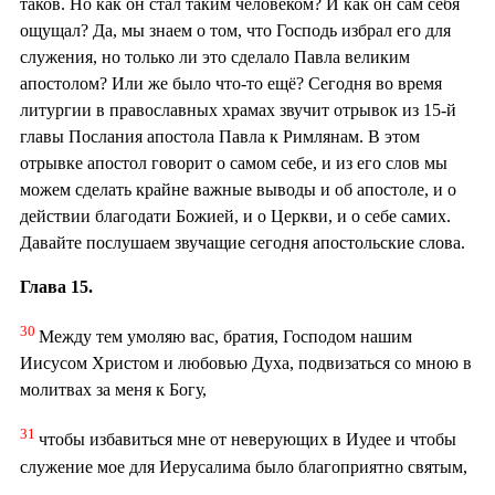
таков. Но как он стал таким человеком? И как он сам себя
ощущал? Да, мы знаем о том, что Господь избрал его для
служения, но только ли это сделало Павла великим
апостолом? Или же было что-то ещё? Сегодня во время
литургии в православных храмах звучит отрывок из 15-й
главы Послания апостола Павла к Римлянам. В этом
отрывке апостол говорит о самом себе, и из его слов мы
можем сделать крайне важные выводы и об апостоле, и о
действии благодати Божией, и о Церкви, и о себе самих.
Давайте послушаем звучащие сегодня апостольские слова.
Глава 15.
30
Между тем умоляю вас, братия, Господом нашим
Иисусом Христом и любовью Духа, подвизаться со мною в
молитвах за меня к Богу,
31
чтобы избавиться мне от неверующих в Иудее и чтобы
служение мое для Иерусалима было благоприятно святым,