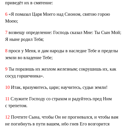
приведёт их в смятение:
6
«Я помазал Царя Моего над Сионом, святою горою
Моею;
7
возвещу определение: Господь сказал Мне: Ты Сын Мой;
Я ныне родил Тебя;
8
проси у Меня, и дам народы в наследие Тебе и пределы
земли во владение Тебе;
9
Ты поразишь их жезлом железным; сокрушишь их, как
сосуд горшечника».
10
Итак, вразумитесь, цари; научитесь, судьи земли!
11
Служите Господу со страхом и радуйтесь пред Ним
с трепетом.
12
Почтите Сына, чтобы Он не прогневался, и чтобы вам
не погибнуть в пути вашем, ибо гнев Его возгорится