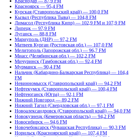
Краснодар — 87,9 FM
Красноярск — 95,4 FM
Курская (Ставропольский край) — 100,0 FM
Кызыл (Республика Тыва) — 104,8 FM
Лимасол (Республика Кипр) — 102,9 FM и 107,9 FM
Липецк — 97,9 FM
Луганск — 88,8 FM
Мариуполь (ДНР) — 97,2 FM
Матвеев Курган (Ростовская обл.) — 107,0 FM
Мелитополь (Запорожская обл.) — 96,7 FM
Миасс (Челябинская обл.) — 102,2 FM
Мичуринск (Тамбовская обл.) — 92,4 FM
Мурманск — 90,4 FM
Нальчик (Кабардино-Балкарская Республика) — 104,4
FM
Невинномысск (Ставропольский край) — 94,2 FM
Нефтекумск (Ставропольский край) — 100,4 FM
Нефтеюганск (Югра) — 92,1 FM
Нижний Новгород — 89,2 FM
Нижний Тагил (Свердловская обл.) — 97,1 FM
Новоалександровск (Ставропольский край) — 94,0 FM
Новокузнецк (Кемеровская область) — 94,2 FM
Новосибирск — 94,6 FM
Новочебоксарск (Чувашская Республика) — 90,3 FM
Норильск (Красноярский край) — 107,4 FM