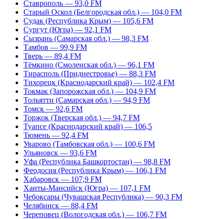
Ставрополь — 93,0 FM
Старый Оскол (Белгородская обл.) — 104,0 FM
Судак (Республика Крым) — 105,6 FM
Сургут (Югра) — 92,1 FM
Сызрань (Самарская обл.) — 98,3 FM
Тамбов — 99,9 FM
Тверь — 89,4 FM
Тёмкино (Смоленская обл.) — 96,1 FM
Тирасполь (Приднестровье) — 88,3 FM
Тихорецк (Краснодарский край) — 102,4 FM
Токмак (Запорожская обл.) — 104,9 FM
Тольятти (Самарская обл.) — 94,9 FM
Томск — 92,6 FM
Торжок (Тверская обл.) — 94,7 FM
Туапсе (Краснодарский край) — 106,5
Тюмень — 92,4 FM
Уварово (Тамбовская обл.) — 100,6 FM
Ульяновск — 93,6 FM
Уфа (Республика Башкортостан) — 98,8 FM
Феодосия (Республика Крым) — 106,1 FM
Хабаровск — 107,9 FM
Ханты-Мансийск (Югра) — 107,1 FM
Чебоксары (Чувашская Республика) — 90,3 FM
Челябинск — 88,4 FM
Череповец (Вологодская обл.) — 106,7 FM