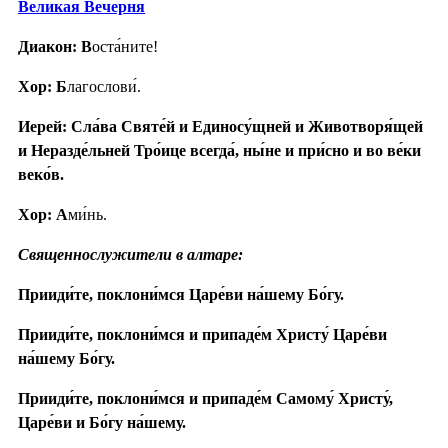
Вели́кая Вече́рня
Диакон: В
оста́ните!
Хор: Б
лагослови́.
Иерей: Сла́ва Святе́й и Единосу́щней и Животворя́щей
и Неразде́льней Тро́ице всегда́, ны́не и при́сно и во ве́ки
веко́в.
Хор: А
ми́нь.
Священнослужители в алтаре:
Прииди́те, поклони́мся Царе́ви на́шему Бо́гу.
Прииди́те, поклони́мся и припаде́м Христу́ Царе́ви
на́шему Бо́гу.
Прииди́те, поклони́мся и припаде́м Самому́ Христу́,
Царе́ви и Бо́гу на́шему.