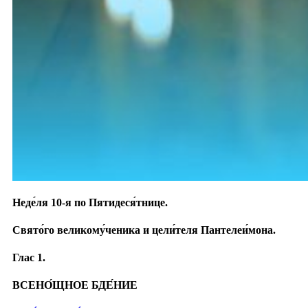
Неде́ля 10-я по Пятидеся́тнице.
Свято́го великому́ченика и цели́теля Пантелеи́мона.
Глас 1.
ВСЕНО́ЩНОЕ БДЕ́НИЕ