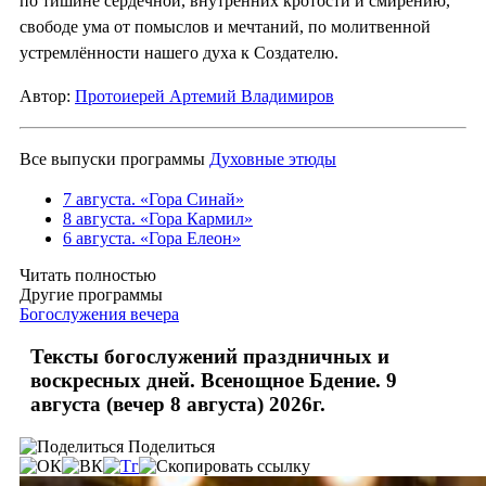
по тишине сердечной, внутренних кротости и смирению,
свободе ума от помыслов и мечтаний, по молитвенной
устремлённости нашего духа к Создателю.
Автор:
Протоиерей Артемий Владимиров
Все выпуски программы
Духовные этюды
7 августа. «Гора Синай»
8 августа. «Гора Кармил»
6 августа. «Гора Елеон»
Читать полностью
Другие программы
Богослужения вечера
Тексты богослужений праздничных и
воскресных дней. Всенощное Бдение. 9
августа (вечер 8 августа) 2026г.
Поделиться