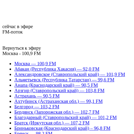
сейчас в эфире
FM-поток
Вернуться к эфиру
Москва - 100,9 FM
Москва — 100,9 FM
Абакан (Республика Хакасия) — 92,0 FM
Александровское (Ставропольский край) — 101,9 FM
Альметьевск (Республика Татарстан) — 99,6 FM
Анапа (Краснодарский край) — 90,5 FM
Арзгир (Ставропольский край) — 103,8 FM
Астрахань — 90,5 FM
Ахтубинск (Астраханская обл.) — 99,1 FM
Белгород — 103,2 FM
Бердянск (Запорожская обл.) — 102,7 FM
Благодарный (Ставропольский край) — 101,2 FM
Братск (Иркутская обл.) — 107,2 FM
Бриньковская (Краснодарский край) – 96,8 FM
Брянск — 98,2 FM