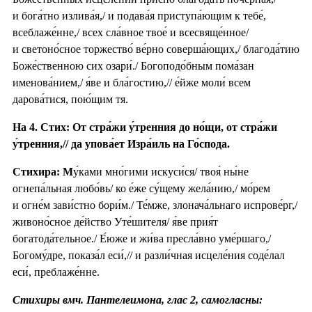
и бога́тно излива́я,/ и подава́я приступа́ющим к тебе́,
всеблаже́нне,/ всех сла́вное твое́ и всесвяще́нное/
и светоно́сное торжество́ ве́рно соверша́ющих,/ благода́тию
Боже́ственною сих озари́./ Богоподо́бным пома́зан
именова́нием,/ я́ве и бла́гостию,// е́йже моли́ всем
дарова́тися, пою́щим тя.
На 4. Стих: От стра́жи у́тренния до но́щи, от стра́жи
у́тренния,// да упова́ет Изра́иль на Го́спода.
Стихира: М
у́ками мно́гими искуси́ся/ твоя́ ны́не
огнепа́льная любо́вь/ ко е́же су́щему жела́нию,/ мо́рем
и огне́м зави́стно бори́м./ Те́мже, злонача́льнаго испрове́рг,/
живоно́сное де́йство Уте́шителя/ я́ве прия́т
богатода́тельное./ Е́юже и жи́ва пресла́вно уме́ршаго,/
Богому́дре, показа́л еси́,// и разли́чная исцеле́ния соде́лал
еси́, преблаже́нне.
Стихиры вмч. Пантелеимона, глас 2, самогласны: