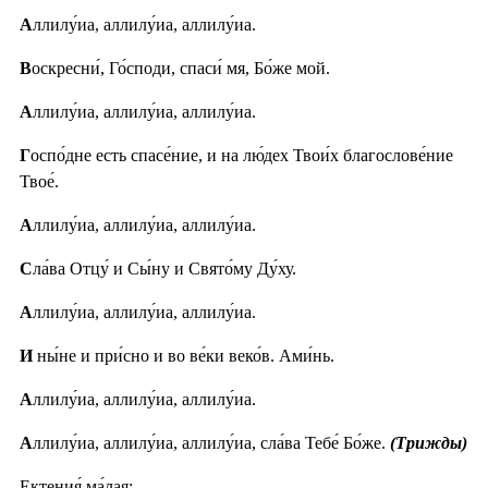
А
ллилу́иа, аллилу́иа, аллилу́иа.
В
оскресни́, Го́споди, спаси́ мя, Бо́же мой.
А
ллилу́иа, аллилу́иа, аллилу́иа.
Г
оспо́дне есть спасе́ние, и на лю́дех Твои́х благослове́ние
Твое́.
А
ллилу́иа, аллилу́иа, аллилу́иа.
С
ла́ва Отцу́ и Сы́ну и Свято́му Ду́ху.
А
ллилу́иа, аллилу́иа, аллилу́иа.
И
ны́не и при́сно и во ве́ки веко́в. Ами́нь.
А
ллилу́иа, аллилу́иа, аллилу́иа.
А
ллилу́иа, аллилу́иа, аллилу́иа, сла́ва Тебе́ Бо́же.
(Трижды)
Ектения́ ма́лая: