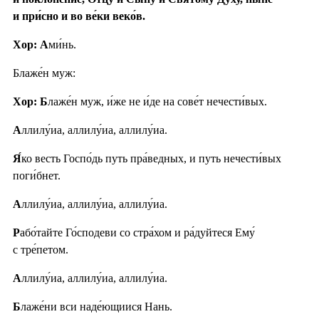
и при́сно и во ве́ки веко́в.
Хор: А
ми́нь.
Блаже́н муж:
Хор: Б
лаже́н муж, и́же не и́де на сове́т нечести́вых.
А
ллилу́иа, аллилу́иа, аллилу́иа.
Я́
ко весть Госпо́дь путь пра́ведных, и путь нечести́вых
поги́бнет.
А
ллилу́иа, аллилу́иа, аллилу́иа.
Р
або́тайте Го́сподеви со стра́хом и ра́дуйтеся Ему́
с тре́петом.
А
ллилу́иа, аллилу́иа, аллилу́иа.
Б
лаже́ни вси наде́ющиися Нань.