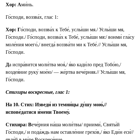
Хор: А
ми́нь.
Го́споди, воззва́х, глас 1:
Хор: Г
о́споди, воззва́х к Тебе́, услы́ши мя./ Услы́ши мя,
Го́споди./ Го́споди, воззва́х к Тебе́, услы́ши мя:/ вонми́ гла́су
моле́ния моего́,/ внегда́ воззва́ти ми к Тебе́.// Услы́ши мя,
Го́споди.
Д
а испра́вится моли́тва моя́,/ я́ко кади́ло пред Тобо́ю,/
воздея́ние руку́ мое́ю/ — же́ртва вече́рняя.// Услы́ши мя,
Го́споди.
Стихиры воскресные, глас 1:
На 10. Стих: Изведи́ из темни́цы ду́шу мою́,//
испове́датися и́мени Твоему́.
Стихира: В
ече́рния на́ша моли́твы/ приими́, Святы́й
Го́споди,/ и пода́ждь нам оставле́ние грехо́в,/ я́ко Еди́н еси́//
явле́й в ми́ре Воскресе́ние.