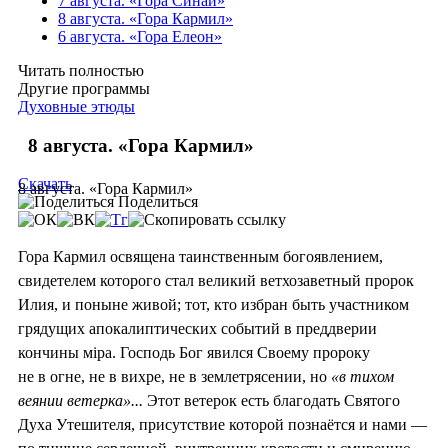
7 августа. «Гора Синай»
8 августа. «Гора Кармил»
6 августа. «Гора Елеон»
Читать полностью
Другие программы
Духовные этюды
8 августа. «Гора Кармил»
Скачать
8 августа. «Гора Кармил»
Поделиться
Гора Кармил освящена таинственным богоявлением,
свидетелем которого стал великий ветхозаветный пророк
Илия, и поныне живой; тот, кто избран быть участником
грядущих апокалиптических событий в преддверии
кончины мiра. Господь Бог явился Своему пророку
не в огне, не в вихре, не в землетрясении, но
«в тихом
веянии ветерка»...
Этот ветерок есть благодать Святого
Духа Утешителя, присутствие которой познаётся и нами —