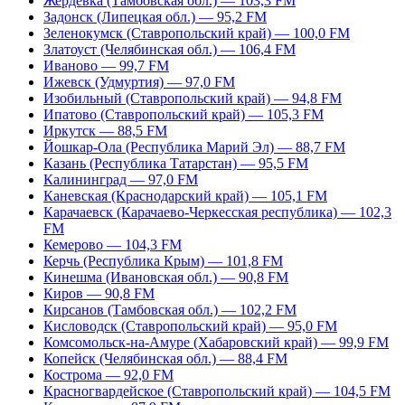
Жердевка (Тамбовская обл.) — 103,3 FM
Задонск (Липецкая обл.) — 95,2 FM
Зеленокумск (Ставропольский край) — 100,0 FM
Златоуст (Челябинская обл.) — 106,4 FM
Иваново — 99,7 FM
Ижевск (Удмуртия) — 97,0 FM
Изобильный (Ставропольский край) — 94,8 FM
Ипатово (Ставропольский край) — 105,3 FM
Иркутск — 88,5 FM
Йошкар-Ола (Республика Марий Эл) — 88,7 FM
Казань (Республика Татарстан) — 95,5 FM
Калининград — 97,0 FM
Каневская (Краснодарский край) — 105,1 FM
Карачаевск (Карачаево-Черкесская республика) — 102,3
FM
Кемерово — 104,3 FM
Керчь (Республика Крым) — 101,8 FM
Кинешма (Ивановская обл.) — 90,8 FM
Киров — 90,8 FM
Кирсанов (Тамбовская обл.) — 102,2 FM
Кисловодск (Ставропольский край) — 95,0 FM
Комсомольск-на-Амуре (Хабаровский край) — 99,9 FM
Копейск (Челябинская обл.) — 88,4 FM
Кострома — 92,0 FM
Красногвардейское (Ставропольский край) — 104,5 FM