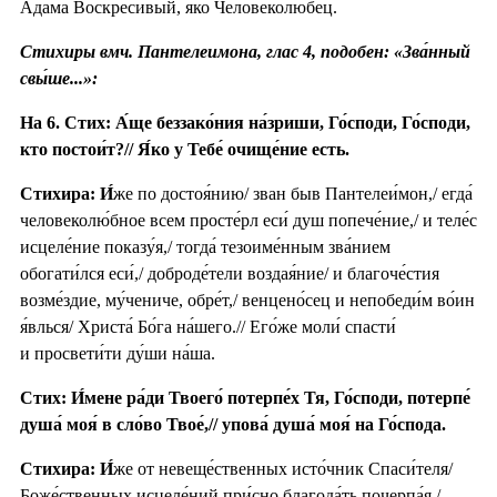
Ада́ма Воскреси́вый, я́ко Человеколю́бец.
Стихиры вмч. Пантелеимона, глас 4, подобен: «Зва́нный
свы́ше...»:
На 6. Стих: А́ще беззако́ния на́зриши, Го́споди, Го́споди,
кто постои́т?// Я́ко у Тебе́ очище́ние есть.
Стихира:
И́
же по достоя́нию/ зван быв Пантелеи́мон,/ егда́
человеколю́бное всем просте́рл еси́ душ попече́ние,/ и теле́с
исцеле́ние показу́я,/ тогда́ тезоиме́нным зва́нием
обогати́лся еси́,/ доброде́тели воздая́ние/ и благоче́стия
возме́здие, му́чениче, обре́т,/ венцено́сец и непобеди́м во́ин
я́влься/ Христа́ Бо́га на́шего.// Его́же моли́ спасти́
и просвети́ти ду́ши на́ша.
Стих: И́мене ра́ди Твоего́ потерпе́х Тя, Го́споди, потерпе́
душа́ моя́ в сло́во Твое́,// упова́ душа́ моя́ на Го́спода.
Стихира:
И́
же от невеще́ственных исто́чник Спаси́теля/
Боже́ственных исцеле́ний при́сно благода́ть почерпа́я,/