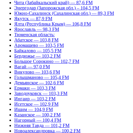
Чита (Забайкальский край) — 87,6 FM
Энергодар (Запорожская обл.) – 104,5 FM
Южно-Сахалинск (Сахалинская обл.) — 89,3 FM
Якутск — 87,9 FM
Ялта (Республика Крым) — 106,8 FM
Ярославль — 98,3 FM
Тюменская область:
Абатское — 103,8 FM
Аромашево — 103,5 FM
Байкалово — 105,5 FM
Бердюжье — 103,2 FM
Большое Сорокино — 102,7 FM
Вагай — 97,0 FM
Викулово — 103,6 FM
Голышманово — 105,4 FM
Демьянское — 102,6 FM
Ермаки — 103,3 FM
Заводоуковск — 103,3 FM
Ингаир — 103,2 FM
Исетское — 102,9 FM
Ишим — 104,9 FM
Казанское — 100,2 FM
Нагорный — 100,4 FM
Нижняя Тавда — 101,2 FM
Новоалександровка — 100,2 FM