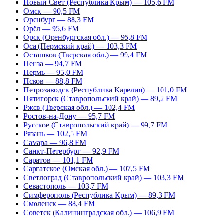
Новый Свет (Республика Крым) — 105,6 FM
Омск — 90,5 FM
Оренбург — 88,3 FM
Орёл — 95,6 FM
Орск (Оренбургская обл.) — 95,8 FM
Оса (Пермский край) — 103,3 FM
Осташков (Тверская обл.) — 99,4 FM
Пенза — 94,7 FM
Пермь — 95,0 FM
Псков — 88,8 FM
Петрозаводск (Республика Карелия) — 101,0 FM
Пятигорск (Ставропольский край) — 89,2 FM
Ржев (Тверская обл.) — 102,4 FM
Ростов-на-Дону — 95,7 FM
Русское (Ставропольский край) — 99,7 FM
Рязань — 102,5 FM
Самара — 96,8 FM
Санкт-Петербург — 92,9 FM
Саратов — 101,1 FM
Саргатское (Омская обл.) — 107,5 FM
Светлоград (Ставропольский край) — 103,3 FM
Севастополь — 103,7 FM
Симферополь (Республика Крым) — 89,3 FM
Смоленск — 88,4 FM
Советск (Калининградская обл.) — 106,9 FM