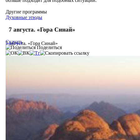
больше подходит для подобных ситуаций.
Другие программы
Духовные этюды
7 августа. «Гора Синай»
Скачать
7 августа. «Гора Синай»
Поделиться