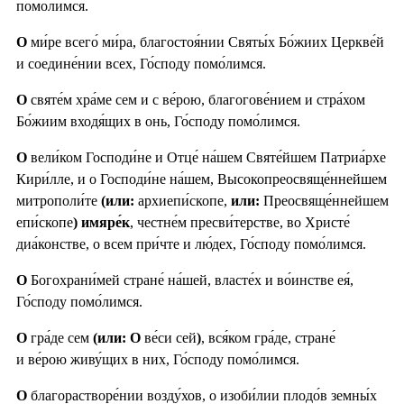
помо́лимся.
О
ми́ре всего́ ми́ра, благостоя́нии Святы́х Бо́жиих Церкве́й
и соедине́нии всех, Го́споду помо́лимся.
О
святе́м хра́ме сем и с ве́рою, благогове́нием и стра́хом
Бо́жиим входя́щих в онь, Го́споду помо́лимся.
О
вели́ком Господи́не и Отце́ на́шем Святе́йшем Патриа́рхе
Кири́лле, и о Господи́не на́шем, Высокопреосвяще́ннейшем
митрополи́те
(или:
архиепи́скопе,
или:
Преосвяще́ннейшем
епи́скопе
) имяре́к
, честне́м пресви́терстве, во Христе́
диа́констве, о всем при́чте и лю́дех, Го́споду помо́лимся.
О
Богохрани́мей стране́ на́шей, власте́х и во́инстве ея́,
Го́споду помо́лимся.
О
гра́де сем
(или: О
ве́си сей
)
, вся́ком гра́де, стране́
и ве́рою живу́щих в них, Го́споду помо́лимся.
О
благорастворе́нии возду́хов, о изоби́лии плодо́в земны́х