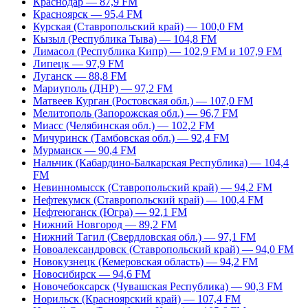
Краснодар — 87,9 FM
Красноярск — 95,4 FM
Курская (Ставропольский край) — 100,0 FM
Кызыл (Республика Тыва) — 104,8 FM
Лимасол (Республика Кипр) — 102,9 FM и 107,9 FM
Липецк — 97,9 FM
Луганск — 88,8 FM
Мариуполь (ДНР) — 97,2 FM
Матвеев Курган (Ростовская обл.) — 107,0 FM
Мелитополь (Запорожская обл.) — 96,7 FM
Миасс (Челябинская обл.) — 102,2 FM
Мичуринск (Тамбовская обл.) — 92,4 FM
Мурманск — 90,4 FM
Нальчик (Кабардино-Балкарская Республика) — 104,4
FM
Невинномысск (Ставропольский край) — 94,2 FM
Нефтекумск (Ставропольский край) — 100,4 FM
Нефтеюганск (Югра) — 92,1 FM
Нижний Новгород — 89,2 FM
Нижний Тагил (Свердловская обл.) — 97,1 FM
Новоалександровск (Ставропольский край) — 94,0 FM
Новокузнецк (Кемеровская область) — 94,2 FM
Новосибирск — 94,6 FM
Новочебоксарск (Чувашская Республика) — 90,3 FM
Норильск (Красноярский край) — 107,4 FM