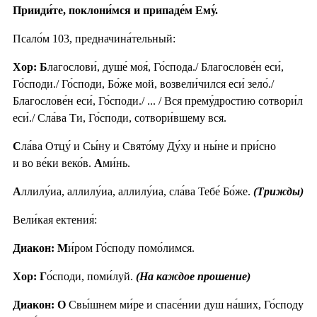
Прииди́те, поклони́мся и припаде́м Ему́.
Псало́м 103, предначина́тельный:
Хор: Б
лагослови́, душе́ моя́, Го́спода./ Благослове́н еси́,
Го́споди./ Го́споди, Бо́же мой, возвели́чился еси́ зело́./
Благослове́н еси́, Го́споди./ ... / Вся прему́дростию сотвори́л
еси́./ Сла́ва Ти, Го́споди, сотвори́вшему вся.
С
ла́ва Отцу́ и Сы́ну и Свято́му Ду́ху и ны́не и при́сно
и во ве́ки веко́в.
А
ми́нь.
А
ллилу́иа, аллилу́иа, аллилу́иа, сла́ва Тебе́ Бо́же.
(Трижды)
Вели́кая ектения́:
Диакон: М
и́ром Го́споду помо́лимся.
Хор: Г
о́споди, поми́луй.
(На каждое прошение)
Диакон: О
Свы́шнем ми́ре и спасе́нии душ на́ших, Го́споду