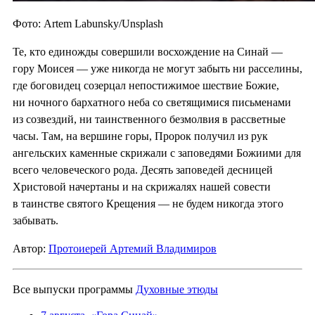
Фото: Artem Labunsky/Unsplash
Те, кто единожды совершили восхождение на Синай —
гору Моисея — уже никогда не могут забыть ни расселины,
где боговидец созерцал непостижимое шествие Божие,
ни ночного бархатного неба со светящимися письменами
из созвездий, ни таинственного безмолвия в рассветные
часы. Там, на вершине горы, Пророк получил из рук
ангельских каменные скрижали с заповедями Божиими для
всего человеческого рода. Десять заповедей десницей
Христовой начертаны и на скрижалях нашей совести
в таинстве святого Крещения — не будем никогда этого
забывать.
Автор:
Протоиерей Артемий Владимиров
Все выпуски программы
Духовные этюды