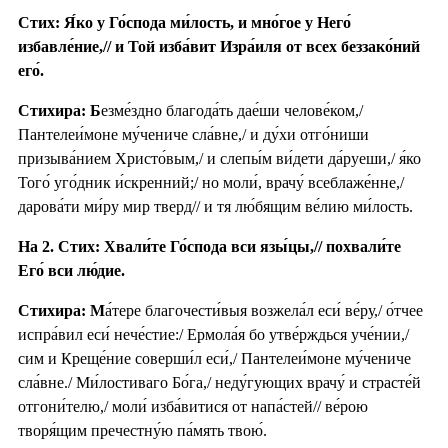
Стих: Я́ко у Го́спода ми́лость, и мно́гое у Него́
избавле́ние,// и Той изба́вит Изра́иля от всех беззако́ний
его́.
Стихира: Б
езме́здно благода́ть дае́ши челове́ком,/
Пантелеи́моне му́чениче сла́вне,/ и ду́хи отго́ниши
призыва́нием Христо́вым,/ и слепы́м ви́дети да́руеши,/ я́ко
Того́ уго́дник и́скренний;/ но моли́, врачу́ всеблаже́нне,/
дарова́ти ми́ру мир тверд// и тя лю́бящим ве́лию ми́лость.
На 2. Стих: Хвали́те Го́спода вси язы́цы,// похвали́те
Его́ вси лю́дие.
Стихира: М
а́тере благочести́выя возжела́л еси́ ве́ру,/ о́тчее
испра́вил еси́ нече́стие:/ Ермола́я бо утве́рждься уче́нии,/
сим и Креще́ние соверши́л еси́,/ Пантелеи́моне му́чениче
сла́вне./ Ми́лостиваго Бо́га,/ неду́гующих врачу́ и страсте́й
отгони́телю,/ моли́ изба́витися от напа́стей// ве́рою
творя́щим пречестну́ю па́мять твою́.