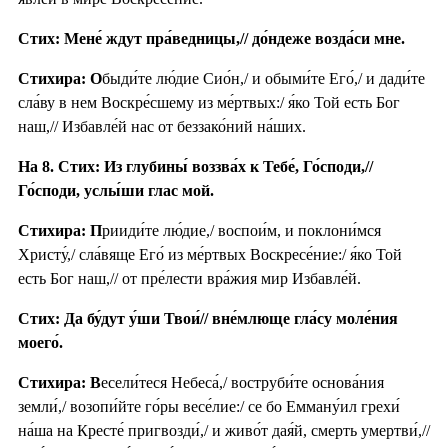
Стих: Мене́ ждут пра́ведницы,// до́ндеже возда́си мне.
Стихира: О
быди́те лю́дие Сио́н,/ и обыми́те Его́,/ и дади́те
сла́ву в нем Воскре́сшему из ме́ртвых:/ я́ко Той есть Бог
наш,// Избавле́й нас от беззако́ний на́ших.
На 8. Стих: Из глубины́ воззва́х к Тебе́, Го́споди,//
Го́споди, услы́ши глас мой.
Стихира: П
рииди́те лю́дие,/ воспои́м, и поклони́мся
Христу́,/ сла́вяще Его́ из ме́ртвых Воскресе́ние:/ я́ко Той
есть Бог наш,// от пре́лести вра́жия мир Избавле́й.
Стих: Да бу́дут у́ши Твои́// вне́млюще гла́су моле́ния
моего́.
Стихира: В
есели́теся Небеса́,/ воструби́те основа́ния
земли́,/ возопи́йте го́ры весе́лие:/ се бо Емману́ил грехи́
на́ша на Кресте́ пригвозди́,/ и живо́т дая́й, смерть умертви́,//