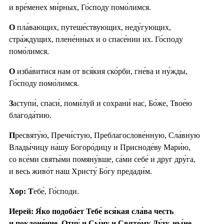
и вре́менех ми́рных, Го́споду помо́лимся.
О
пла́вающих, путеше́ствующих, неду́гующих,
стра́ждущих, плене́нных и о спасе́нии их. Го́споду
помо́лимся.
О
изба́витися нам от вся́кия ско́рби, гне́ва и ну́жды,
Го́споду помо́лимся.
З
аступи́, спаси́, поми́луй и сохрани́ нас, Бо́же, Твое́ю
благода́тию.
П
ресвяту́ю, Пречи́стую, Преблагослове́нную, Сла́вную
Влады́чицу на́шу Богоро́дицу и Присноде́ву Мари́ю,
со все́ми святы́ми помяну́вше, са́ми себе́ и друг дру́га,
и весь живо́т наш Христу́ Бо́гу предади́м.
Хор: Т
ебе́, Го́споди.
Иерей: Я́ко подоба́ет Тебе́ вся́кая сла́ва честь
и поклоне́ние, Отцу́ и Сы́ну и Свято́му Ду́ху, ны́не