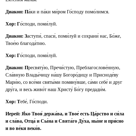
Диакон: П
а́ки и па́ки ми́ром Го́споду помо́лимся.
Хор: Г
о́споди, поми́луй.
Диакон: З
аступи́, спаси́, поми́луй и сохрани́ нас, Бо́же,
Твое́ю благода́тию.
Хор: Г
о́споди, поми́луй.
Диакон: П
ресвяту́ю, Пречи́стую, Преблагослове́нную,
Сла́вную Влады́чицу на́шу Богоро́дицу и Присноде́ву
Мари́ю, со все́ми святы́ми помяну́вше, са́ми себе́ и друг
дру́га, и весь живо́т наш Христу́ Бо́гу предади́м.
Хор: Т
ебе́, Го́споди.
Иерей: Я́ко Твоя́ держа́ва, и Твое́ есть Ца́рство и си́ла
и сла́ва, Отца́ и Сы́на и Свята́го Ду́ха, ны́не и при́сно
и во ве́ки веко́в.