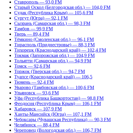
Ставрополь — 93,0 FM
Старый Оскол (Белгородская обл.) — 104,0 FM
Судак (Республика Крым) — 105,6 FM
Сургут (Югра) — 92,1 FM
Сызрань (Самарская обл.) — 98,3 FM
Тамбов — 99,9 FM
Тверь — 89,4 FM
Тёмкино (Смоленская обл.) — 96,1 FM
Тирасполь (Приднестровье) — 88,3 FM
Тихорецк (Краснодарский край) — 102,4 FM
Токмак (Запорожская обл.) — 104,9 FM
Тольятти (Самарская обл.) — 94,9 FM
Томск — 92,6 FM
Торжок (Тверская обл.) — 94,7 FM
Туапсе (Краснодарский край) — 106,5
Тюмень — 92,4 FM
Уварово (Тамбовская обл.) — 100,6 FM
Ульяновск — 93,6 FM
Уфа (Республика Башкортостан) — 98,8 FM
Феодосия (Республика Крым) — 106,1 FM
Хабаровск — 107,9 FM
Ханты-Мансийск (Югра) — 107,1 FM
Чебоксары (Чувашская Республика) — 90,3 FM
Челябинск — 88,4 FM
Череповец (Вологодская обл.) — 106,7 FM