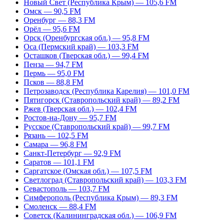
Новый Свет (Республика Крым) — 105,6 FM
Омск — 90,5 FM
Оренбург — 88,3 FM
Орёл — 95,6 FM
Орск (Оренбургская обл.) — 95,8 FM
Оса (Пермский край) — 103,3 FM
Осташков (Тверская обл.) — 99,4 FM
Пенза — 94,7 FM
Пермь — 95,0 FM
Псков — 88,8 FM
Петрозаводск (Республика Карелия) — 101,0 FM
Пятигорск (Ставропольский край) — 89,2 FM
Ржев (Тверская обл.) — 102,4 FM
Ростов-на-Дону — 95,7 FM
Русское (Ставропольский край) — 99,7 FM
Рязань — 102,5 FM
Самара — 96,8 FM
Санкт-Петербург — 92,9 FM
Саратов — 101,1 FM
Саргатское (Омская обл.) — 107,5 FM
Светлоград (Ставропольский край) — 103,3 FM
Севастополь — 103,7 FM
Симферополь (Республика Крым) — 89,3 FM
Смоленск — 88,4 FM
Советск (Калининградская обл.) — 106,9 FM