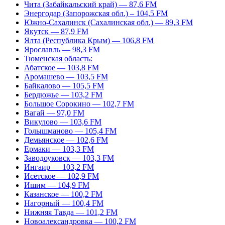
Чита (Забайкальский край) — 87,6 FM
Энергодар (Запорожская обл.) – 104,5 FM
Южно-Сахалинск (Сахалинская обл.) — 89,3 FM
Якутск — 87,9 FM
Ялта (Республика Крым) — 106,8 FM
Ярославль — 98,3 FM
Тюменская область:
Абатское — 103,8 FM
Аромашево — 103,5 FM
Байкалово — 105,5 FM
Бердюжье — 103,2 FM
Большое Сорокино — 102,7 FM
Вагай — 97,0 FM
Викулово — 103,6 FM
Голышманово — 105,4 FM
Демьянское — 102,6 FM
Ермаки — 103,3 FM
Заводоуковск — 103,3 FM
Ингаир — 103,2 FM
Исетское — 102,9 FM
Ишим — 104,9 FM
Казанское — 100,2 FM
Нагорный — 100,4 FM
Нижняя Тавда — 101,2 FM
Новоалександровка — 100,2 FM