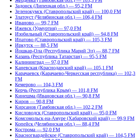
Жердевка (Тамбовская обл.) — 103,3 FM
Задонск (Липецкая обл.) — 95,2 FM
Зеленокумск (Ставропольский край) — 100,0 FM
Златоуст (Челябинская обл.) — 106,4 FM
Иваново — 99,7 FM
Ижевск (Удмуртия) — 97,0 FM
Изобильный (Ставропольский край) — 94,8 FM
Ипатово (Ставропольский край) — 105,3 FM
Иркутск — 88,5 FM
Йошкар-Ола (Республика Марий Эл) — 88,7 FM
Казань (Республика Татарстан) — 95,5 FM
Калининград — 97,0 FM
Каневская (Краснодарский край) — 105,1 FM
Карачаевск (Карачаево-Черкесская республика) — 102,3
FM
Кемерово — 104,3 FM
Керчь (Республика Крым) — 101,8 FM
Кинешма (Ивановская обл.) — 90,8 FM
Киров — 90,8 FM
Кирсанов (Тамбовская обл.) — 102,2 FM
Кисловодск (Ставропольский край) — 95,0 FM
Комсомольск-на-Амуре (Хабаровский край) — 99,9 FM
Копейск (Челябинская обл.) — 88,4 FM
Кострома — 92,0 FM
Красногвардейское (Ставропольский край) — 104,5 FM