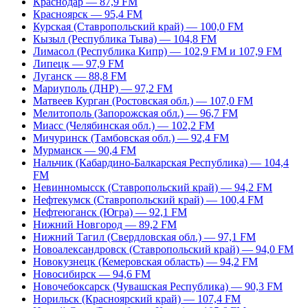
Краснодар — 87,9 FM
Красноярск — 95,4 FM
Курская (Ставропольский край) — 100,0 FM
Кызыл (Республика Тыва) — 104,8 FM
Лимасол (Республика Кипр) — 102,9 FM и 107,9 FM
Липецк — 97,9 FM
Луганск — 88,8 FM
Мариуполь (ДНР) — 97,2 FM
Матвеев Курган (Ростовская обл.) — 107,0 FM
Мелитополь (Запорожская обл.) — 96,7 FM
Миасс (Челябинская обл.) — 102,2 FM
Мичуринск (Тамбовская обл.) — 92,4 FM
Мурманск — 90,4 FM
Нальчик (Кабардино-Балкарская Республика) — 104,4
FM
Невинномысск (Ставропольский край) — 94,2 FM
Нефтекумск (Ставропольский край) — 100,4 FM
Нефтеюганск (Югра) — 92,1 FM
Нижний Новгород — 89,2 FM
Нижний Тагил (Свердловская обл.) — 97,1 FM
Новоалександровск (Ставропольский край) — 94,0 FM
Новокузнецк (Кемеровская область) — 94,2 FM
Новосибирск — 94,6 FM
Новочебоксарск (Чувашская Республика) — 90,3 FM
Норильск (Красноярский край) — 107,4 FM