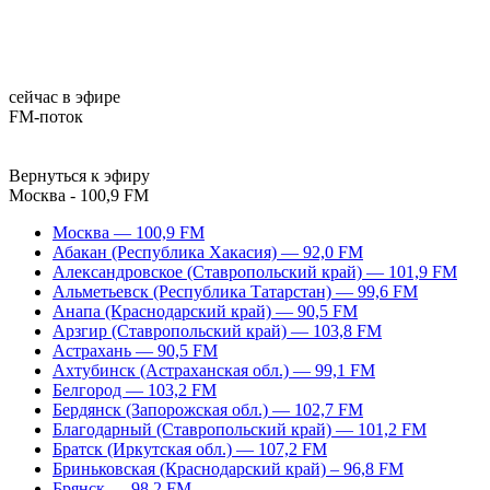
сейчас в эфире
FM-поток
Вернуться к эфиру
Москва - 100,9 FM
Москва — 100,9 FM
Абакан (Республика Хакасия) — 92,0 FM
Александровское (Ставропольский край) — 101,9 FM
Альметьевск (Республика Татарстан) — 99,6 FM
Анапа (Краснодарский край) — 90,5 FM
Арзгир (Ставропольский край) — 103,8 FM
Астрахань — 90,5 FM
Ахтубинск (Астраханская обл.) — 99,1 FM
Белгород — 103,2 FM
Бердянск (Запорожская обл.) — 102,7 FM
Благодарный (Ставропольский край) — 101,2 FM
Братск (Иркутская обл.) — 107,2 FM
Бриньковская (Краснодарский край) – 96,8 FM
Брянск — 98,2 FM