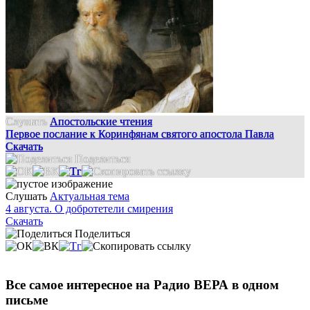
Слушать
Апостольские чтения
Первое послание к Коринфянам святого апостола Павла
Скачать
Поделиться
Слушать
Актуальная тема
4 августа. О добротетели смирения
Скачать
Поделиться
Все самое интересное на Радио ВЕРА в одном
письме