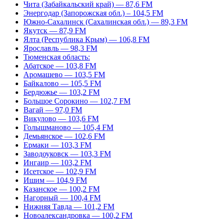
Чита (Забайкальский край) — 87,6 FM
Энергодар (Запорожская обл.) – 104,5 FM
Южно-Сахалинск (Сахалинская обл.) — 89,3 FM
Якутск — 87,9 FM
Ялта (Республика Крым) — 106,8 FM
Ярославль — 98,3 FM
Тюменская область:
Абатское — 103,8 FM
Аромашево — 103,5 FM
Байкалово — 105,5 FM
Бердюжье — 103,2 FM
Большое Сорокино — 102,7 FM
Вагай — 97,0 FM
Викулово — 103,6 FM
Голышманово — 105,4 FM
Демьянское — 102,6 FM
Ермаки — 103,3 FM
Заводоуковск — 103,3 FM
Ингаир — 103,2 FM
Исетское — 102,9 FM
Ишим — 104,9 FM
Казанское — 100,2 FM
Нагорный — 100,4 FM
Нижняя Тавда — 101,2 FM
Новоалександровка — 100,2 FM