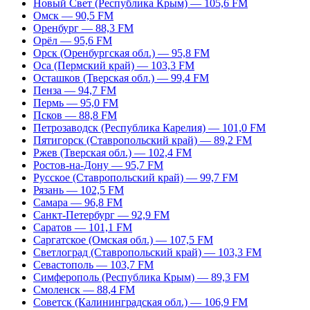
Новый Свет (Республика Крым) — 105,6 FM
Омск — 90,5 FM
Оренбург — 88,3 FM
Орёл — 95,6 FM
Орск (Оренбургская обл.) — 95,8 FM
Оса (Пермский край) — 103,3 FM
Осташков (Тверская обл.) — 99,4 FM
Пенза — 94,7 FM
Пермь — 95,0 FM
Псков — 88,8 FM
Петрозаводск (Республика Карелия) — 101,0 FM
Пятигорск (Ставропольский край) — 89,2 FM
Ржев (Тверская обл.) — 102,4 FM
Ростов-на-Дону — 95,7 FM
Русское (Ставропольский край) — 99,7 FM
Рязань — 102,5 FM
Самара — 96,8 FM
Санкт-Петербург — 92,9 FM
Саратов — 101,1 FM
Саргатское (Омская обл.) — 107,5 FM
Светлоград (Ставропольский край) — 103,3 FM
Севастополь — 103,7 FM
Симферополь (Республика Крым) — 89,3 FM
Смоленск — 88,4 FM
Советск (Калининградская обл.) — 106,9 FM