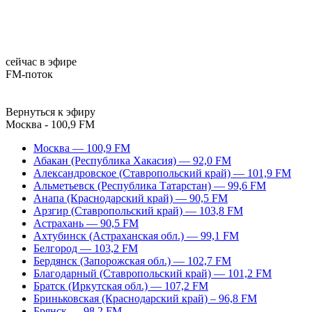
сейчас в эфире
FM-поток
Вернуться к эфиру
Москва - 100,9 FM
Москва — 100,9 FM
Абакан (Республика Хакасия) — 92,0 FM
Александровское (Ставропольский край) — 101,9 FM
Альметьевск (Республика Татарстан) — 99,6 FM
Анапа (Краснодарский край) — 90,5 FM
Арзгир (Ставропольский край) — 103,8 FM
Астрахань — 90,5 FM
Ахтубинск (Астраханская обл.) — 99,1 FM
Белгород — 103,2 FM
Бердянск (Запорожская обл.) — 102,7 FM
Благодарный (Ставропольский край) — 101,2 FM
Братск (Иркутская обл.) — 107,2 FM
Бриньковская (Краснодарский край) – 96,8 FM
Брянск — 98,2 FM