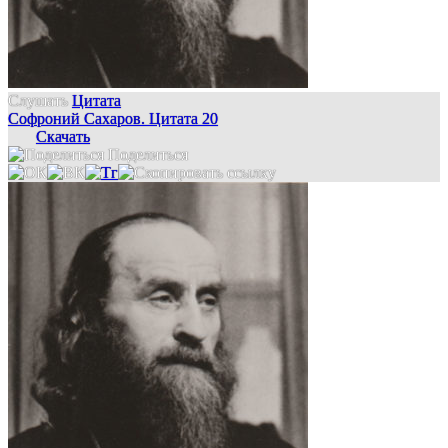
Слушать
Цитата
Софроний Сахаров. Цитата 20
Скачать
Поделиться