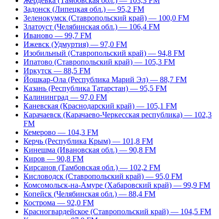
Жердевка (Тамбовская обл.) — 103,3 FM
Задонск (Липецкая обл.) — 95,2 FM
Зеленокумск (Ставропольский край) — 100,0 FM
Златоуст (Челябинская обл.) — 106,4 FM
Иваново — 99,7 FM
Ижевск (Удмуртия) — 97,0 FM
Изобильный (Ставропольский край) — 94,8 FM
Ипатово (Ставропольский край) — 105,3 FM
Иркутск — 88,5 FM
Йошкар-Ола (Республика Марий Эл) — 88,7 FM
Казань (Республика Татарстан) — 95,5 FM
Калининград — 97,0 FM
Каневская (Краснодарский край) — 105,1 FM
Карачаевск (Карачаево-Черкесская республика) — 102,3
FM
Кемерово — 104,3 FM
Керчь (Республика Крым) — 101,8 FM
Кинешма (Ивановская обл.) — 90,8 FM
Киров — 90,8 FM
Кирсанов (Тамбовская обл.) — 102,2 FM
Кисловодск (Ставропольский край) — 95,0 FM
Комсомольск-на-Амуре (Хабаровский край) — 99,9 FM
Копейск (Челябинская обл.) — 88,4 FM
Кострома — 92,0 FM
Красногвардейское (Ставропольский край) — 104,5 FM