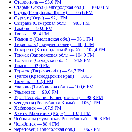
Ставрополь — 93,0 FM
Старый Оскол (Белгородская обл.) — 104,0 FM
Судак (Республика Крым) — 105,6 FM
Сургут (Югра) — 92,1 FM
Сызрань (Самарская обл.) — 98,3 FM
Тамбов — 99,9 FM
Тверь — 89,4 FM
Тёмкино (Смоленская обл.) — 96,1 FM
Тирасполь (Приднестровье) — 88,3 FM
Тихорецк (Краснодарский край) — 102,4 FM
Токмак (Запорожская обл.) — 104,9 FM
Тольятти (Самарская обл.) — 94,9 FM
Томск — 92,6 FM
Торжок (Тверская обл.) — 94,7 FM
Туапсе (Краснодарский край) — 106,5
Тюмень — 92,4 FM
Уварово (Тамбовская обл.) — 100,6 FM
Ульяновск — 93,6 FM
Уфа (Республика Башкортостан) — 98,8 FM
Феодосия (Республика Крым) — 106,1 FM
Хабаровск — 107,9 FM
Ханты-Мансийск (Югра) — 107,1 FM
Чебоксары (Чувашская Республика) — 90,3 FM
Челябинск — 88,4 FM
Череповец (Вологодская обл.) — 106,7 FM