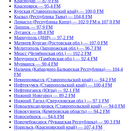
Краснодар — 87,9 FM
Красноярск — 95,4 FM
Курская (Ставропольский край) — 100,0 FM
Кызыл (Республика Тыва) — 104,8 FM
Лимасол (Республика Кипр) — 102,9 FM и 107,9 FM
Липецк — 97,9 FM
Луганск — 88,8 FM
Мариуполь (ДНР) — 97,2 FM
Матвеев Курган (Ростовская обл.) — 107,0 FM
Мелитополь (Запорожская обл.) — 96,7 FM
Миасс (Челябинская обл.) — 102,2 FM
Мичуринск (Тамбовская обл.) — 92,4 FM
Мурманск — 90,4 FM
Нальчик (Кабардино-Балкарская Республика) — 104,4
FM
Невинномысск (Ставропольский край) — 94,2 FM
Нефтекумск (Ставропольский край) — 100,4 FM
Нефтеюганск (Югра) — 92,1 FM
Нижний Новгород — 89,2 FM
Нижний Тагил (Свердловская обл.) — 97,1 FM
Новоалександровск (Ставропольский край) — 94,0 FM
Новокузнецк (Кемеровская область) — 94,2 FM
Новосибирск — 94,6 FM
Новочебоксарск (Чувашская Республика) — 90,3 FM
Норильск (Красноярский край) — 107,4 FM