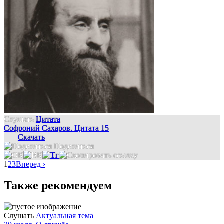
Слушать
Цитата
Софроний Сахаров. Цитата 15
Скачать
Поделиться
1
2
3
Вперед ›
Также рекомендуем
Слушать
Актуальная тема