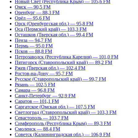
Новый Свет (Республика Крым) — 105,6 FM
Омск — 90,5 FM
Оренбург — 88,3 FM
Орёл — 95,6 FM
Орск (Оренбургская обл.) — 95,8 FM
Оса (Пермский край) — 103,3 FM
Осташков (Тверская обл.) — 99,4 FM
Пенза — 94,7 FM
Пермь — 95,0 FM
Псков — 88,8 FM
Петрозаводск (Республика Карелия) — 101,0 FM
Пятигорск (Ставропольский край) — 89,2 FM
Ржев (Тверская обл.) — 102,4 FM
Ростов-на-Дону — 95,7 FM
Русское (Ставропольский край) — 99,7 FM
Рязань — 102,5 FM
Самара — 96,8 FM
Санкт-Петербург — 92,9 FM
Саратов — 101,1 FM
Саргатское (Омская обл.) — 107,5 FM
Светлоград (Ставропольский край) — 103,3 FM
Севастополь — 103,7 FM
Симферополь (Республика Крым) — 89,3 FM
Смоленск — 88,4 FM
Советск (Калининградская обл.) — 106,9 FM