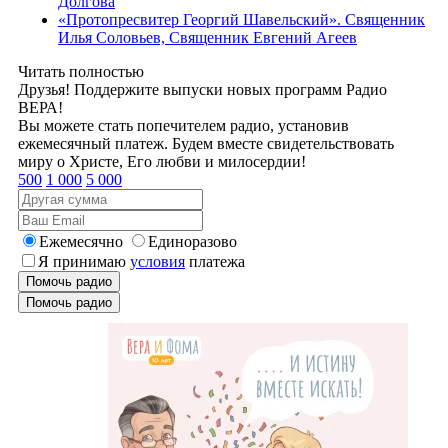
Долгова
«Протопресвитер Георгий Шавельский». Священник
Илья Соловьев, Священник Евгений Агеев
Читать полностью
Друзья! Поддержите выпуски новых программ Радио
ВЕРА!
Вы можете стать попечителем радио, установив
ежемесячный платеж. Будем вместе свидетельствовать
миру о Христе, Его любви и милосердии!
500
1 000
5 000
Ежемесячно
Единоразово
Я принимаю
условия
платежа
Помочь радио
Помочь радио