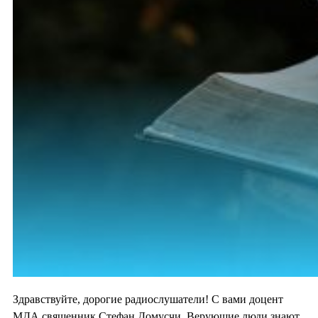
Здравствуйте, дорогие радиослушатели! С вами доцент
МДА священник Стефан Домусчи. Верующие люди знают,