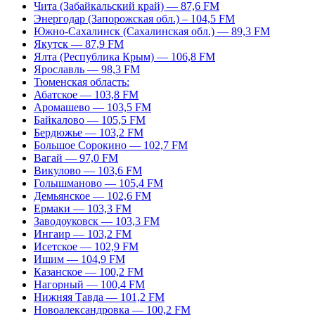
Чита (Забайкальский край) — 87,6 FM
Энергодар (Запорожская обл.) – 104,5 FM
Южно-Сахалинск (Сахалинская обл.) — 89,3 FM
Якутск — 87,9 FM
Ялта (Республика Крым) — 106,8 FM
Ярославль — 98,3 FM
Тюменская область:
Абатское — 103,8 FM
Аромашево — 103,5 FM
Байкалово — 105,5 FM
Бердюжье — 103,2 FM
Большое Сорокино — 102,7 FM
Вагай — 97,0 FM
Викулово — 103,6 FM
Голышманово — 105,4 FM
Демьянское — 102,6 FM
Ермаки — 103,3 FM
Заводоуковск — 103,3 FM
Ингаир — 103,2 FM
Исетское — 102,9 FM
Ишим — 104,9 FM
Казанское — 100,2 FM
Нагорный — 100,4 FM
Нижняя Тавда — 101,2 FM
Новоалександровка — 100,2 FM