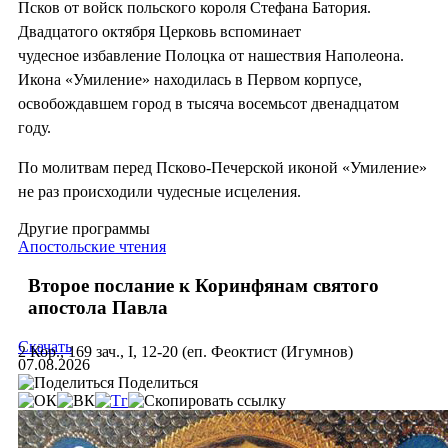
Псков от войск польского короля Стефана Батория.
Двадцатого октября Церковь вспоминает
чудесное избавление Полоцка от нашествия Наполеона.
Икона «Умиление» находилась в Первом корпусе,
освобождавшем город в тысяча восемьсот двенадцатом
году.
По молитвам перед Псково-Печерской иконой «Умиление»
не раз происходили чудесные исцеления.
Другие программы
Апостольские чтения
Второе послание к Коринфянам святого
апостола Павла
Скачать
2 Кор., 169 зач., I, 12-20 (еп. Феоктист (Игумнов)
07.08.2026
Поделиться