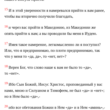
15
И в этой уверенности я намеревался прийти к вам ранее,
чтобы вы вторично получили благодать,
16
и через вас пройти в Македонию, из Македонии же
опять прийти к вам; а вы проводили бы меня в Иудею.
17
Имея такое намерение, легкомысленно ли я поступил?
Или, что я предпринимаю, по плоти предпринимаю, так
что у меня то «да, да», то «нет, нет»?
18
Верен Бог, что слово наше к вам не было то «да»,
то «нет».
19
Ибо Сын Божий, Иисус Христос, проповеданный у вас
нами, мною и Силуаном и Тимофеем, не был «да» и «нет»;
но в Нем было «да»,-
20
ибо все обетования Божии в Нем «да» и в Нем «аминь»,-