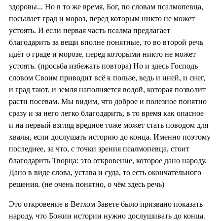
здоровы... Но в то же время, Бог, по словам псалмопевца,
посылает град и мороз, перед которым никто не может
устоять. И если первая часть псалма предлагает
благодарить за вещи вполне понятные, то во второй речь
идёт о граде и морозе, перед которыми никто не может
устоять. (просьба избежать повтора) Но и здесь Господь
словом Своим приводит всё к пользе, ведь и иней, и снег,
и град тают, и земля наполняется водой, которая позволит
расти посевам. Мы видим, что доброе и полезное понятно
сразу и за него легко благодарить, в то время как опасное
и на первый взгляд вредное тоже может стать поводом для
хвалы, если дослушать историю до конца. Именно поэтому
последнее, за что, с точки зрения псалмопевца, стоит
благодарить Творца: это откровение, которое дано народу.
Дано в виде слова, устава и суда, то есть окончательного
решения. (не очень понятно, о чём здесь речь)
Это откровение в Ветхом Завете было призвано показать
народу, что Божии истории нужно дослушивать до конца.