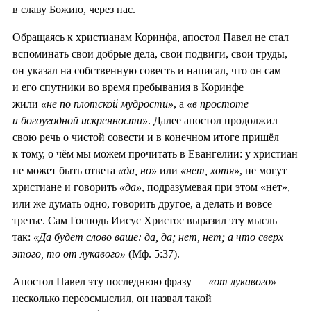
в славу Божию, через нас.
Обращаясь к христианам Коринфа, апостол Павел не стал
вспоминать свои добрые дела, свои подвиги, свои труды,
он указал на собственную совесть и написал, что он сам
и его спутники во время пребывания в Коринфе
жили
«не по плотской мудрости»
, а
«в простоте
и богоугодной искренности»
. Далее апостол продолжил
свою речь о чистой совести и в конечном итоге пришёл
к тому, о чём мы можем прочитать в Евангелии: у христиан
не может быть ответа
«да, но»
или
«нет, хотя»
, не могут
христиане и говорить
«да»
, подразумевая при этом «нет»,
или же думать одно, говорить другое, а делать и вовсе
третье. Сам Господь Иисус Христос выразил эту мысль
так:
«Да будет слово ваше: да, да; нет, нет; а что сверх
этого, то от лукавого»
(Мф. 5:37).
Апостол Павел эту последнюю фразу —
«от лукавого»
—
несколько переосмыслил, он назвал такой