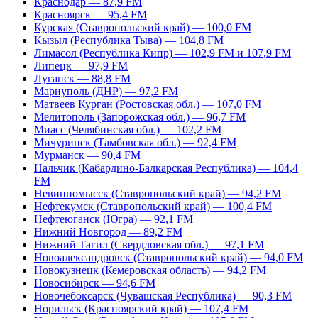
Краснодар — 87,9 FM
Красноярск — 95,4 FM
Курская (Ставропольский край) — 100,0 FM
Кызыл (Республика Тыва) — 104,8 FM
Лимасол (Республика Кипр) — 102,9 FM и 107,9 FM
Липецк — 97,9 FM
Луганск — 88,8 FM
Мариуполь (ДНР) — 97,2 FM
Матвеев Курган (Ростовская обл.) — 107,0 FM
Мелитополь (Запорожская обл.) — 96,7 FM
Миасс (Челябинская обл.) — 102,2 FM
Мичуринск (Тамбовская обл.) — 92,4 FM
Мурманск — 90,4 FM
Нальчик (Кабардино-Балкарская Республика) — 104,4
FM
Невинномысск (Ставропольский край) — 94,2 FM
Нефтекумск (Ставропольский край) — 100,4 FM
Нефтеюганск (Югра) — 92,1 FM
Нижний Новгород — 89,2 FM
Нижний Тагил (Свердловская обл.) — 97,1 FM
Новоалександровск (Ставропольский край) — 94,0 FM
Новокузнецк (Кемеровская область) — 94,2 FM
Новосибирск — 94,6 FM
Новочебоксарск (Чувашская Республика) — 90,3 FM
Норильск (Красноярский край) — 107,4 FM