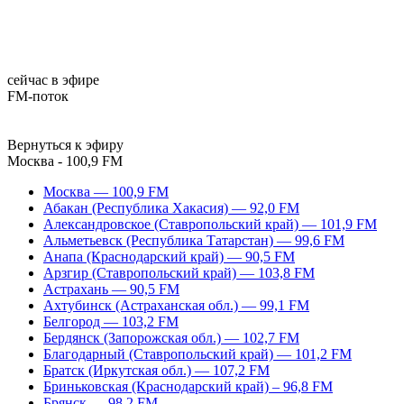
сейчас в эфире
FM-поток
Вернуться к эфиру
Москва - 100,9 FM
Москва — 100,9 FM
Абакан (Республика Хакасия) — 92,0 FM
Александровское (Ставропольский край) — 101,9 FM
Альметьевск (Республика Татарстан) — 99,6 FM
Анапа (Краснодарский край) — 90,5 FM
Арзгир (Ставропольский край) — 103,8 FM
Астрахань — 90,5 FM
Ахтубинск (Астраханская обл.) — 99,1 FM
Белгород — 103,2 FM
Бердянск (Запорожская обл.) — 102,7 FM
Благодарный (Ставропольский край) — 101,2 FM
Братск (Иркутская обл.) — 107,2 FM
Бриньковская (Краснодарский край) – 96,8 FM
Брянск — 98,2 FM