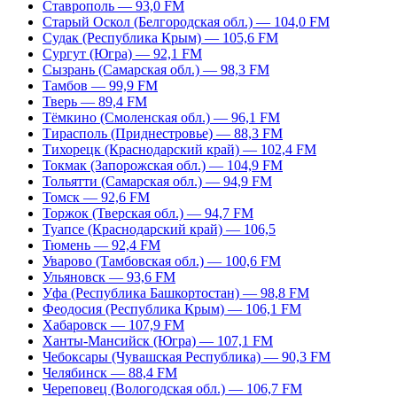
Ставрополь — 93,0 FM
Старый Оскол (Белгородская обл.) — 104,0 FM
Судак (Республика Крым) — 105,6 FM
Сургут (Югра) — 92,1 FM
Сызрань (Самарская обл.) — 98,3 FM
Тамбов — 99,9 FM
Тверь — 89,4 FM
Тёмкино (Смоленская обл.) — 96,1 FM
Тирасполь (Приднестровье) — 88,3 FM
Тихорецк (Краснодарский край) — 102,4 FM
Токмак (Запорожская обл.) — 104,9 FM
Тольятти (Самарская обл.) — 94,9 FM
Томск — 92,6 FM
Торжок (Тверская обл.) — 94,7 FM
Туапсе (Краснодарский край) — 106,5
Тюмень — 92,4 FM
Уварово (Тамбовская обл.) — 100,6 FM
Ульяновск — 93,6 FM
Уфа (Республика Башкортостан) — 98,8 FM
Феодосия (Республика Крым) — 106,1 FM
Хабаровск — 107,9 FM
Ханты-Мансийск (Югра) — 107,1 FM
Чебоксары (Чувашская Республика) — 90,3 FM
Челябинск — 88,4 FM
Череповец (Вологодская обл.) — 106,7 FM