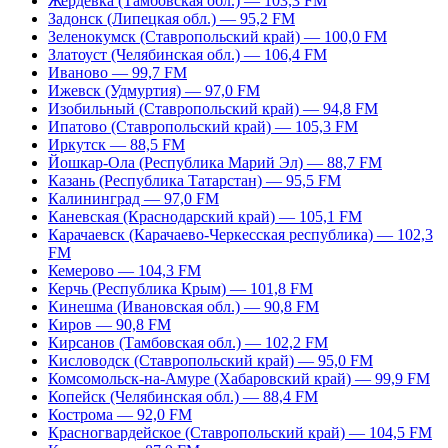
Жердевка (Тамбовская обл.) — 103,3 FM
Задонск (Липецкая обл.) — 95,2 FM
Зеленокумск (Ставропольский край) — 100,0 FM
Златоуст (Челябинская обл.) — 106,4 FM
Иваново — 99,7 FM
Ижевск (Удмуртия) — 97,0 FM
Изобильный (Ставропольский край) — 94,8 FM
Ипатово (Ставропольский край) — 105,3 FM
Иркутск — 88,5 FM
Йошкар-Ола (Республика Марий Эл) — 88,7 FM
Казань (Республика Татарстан) — 95,5 FM
Калининград — 97,0 FM
Каневская (Краснодарский край) — 105,1 FM
Карачаевск (Карачаево-Черкесская республика) — 102,3
FM
Кемерово — 104,3 FM
Керчь (Республика Крым) — 101,8 FM
Кинешма (Ивановская обл.) — 90,8 FM
Киров — 90,8 FM
Кирсанов (Тамбовская обл.) — 102,2 FM
Кисловодск (Ставропольский край) — 95,0 FM
Комсомольск-на-Амуре (Хабаровский край) — 99,9 FM
Копейск (Челябинская обл.) — 88,4 FM
Кострома — 92,0 FM
Красногвардейское (Ставропольский край) — 104,5 FM