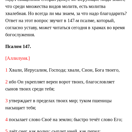
что среди множества видов молитв, есть молитва
хвалебная. Но всегда ли мы знаем, за что надо благодарить?
Ответ на этот вопрос звучит в 147-м псалме, который,
согласно уставу, может читаться сегодня в храмах во время
богослужения.
Псалом 147.
[Аллилуия.]
1
Хвали, Иерусалим, Господа; хвали, Сион, Бога твоего,
2
ибо Он укрепляет вереи ворот твоих, благословляет
сынов твоих среди тебя;
3
утверждает в пределах твоих мир; туком пшеницы
насыщает тебя;
4
посылает слово Своё на землю; быстро течёт слово Его;
5
даёт снег, как волну; сыплет иней, как пепел;