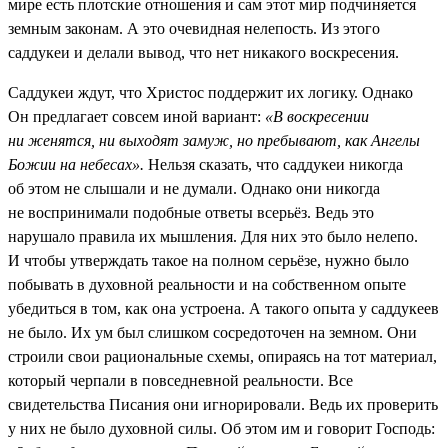
мире есть плотские отношения и сам этот мир подчиняется
земным законам. А это очевидная нелепость. Из этого
саддукеи и делали вывод, что нет никакого воскресения.
Саддукеи ждут, что Христос поддержит их логику. Однако
Он предлагает совсем иной вариант:
«В воскресении
ни женятся, ни выходят замуж, но пребывают, как Ангелы
Божии на небесах».
Нельзя сказать, что саддукеи никогда
об этом не слышали и не думали. Однако они никогда
не воспринимали подобные ответы всерьёз. Ведь это
нарушало правила их мышления. Для них это было нелепо.
И чтобы утверждать такое на полном серьёзе, нужно было
побывать в духовной реальности и на собственном опыте
убедиться в том, как она устроена. А такого опыта у саддукеев
не было. Их ум был слишком сосредоточен на земном. Они
строили свои рациональные схемы, опираясь на тот материал,
который черпали в повседневной реальности. Все
свидетельства Писания они игнорировали. Ведь их проверить
у них не было духовной силы. Об этом им и говорит Господь: