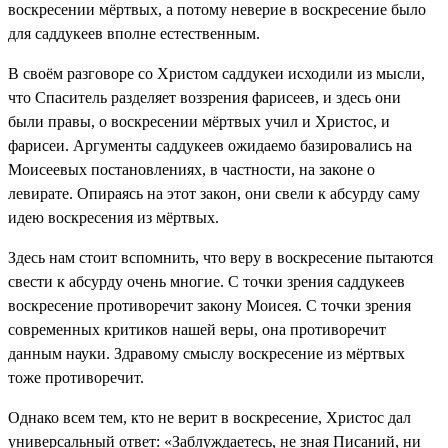
воскресении мёртвых, а потому неверие в воскресение было
для саддукеев вполне естественным.
В своём разговоре со Христом саддукеи исходили из мысли,
что Спаситель разделяет воззрения фарисеев, и здесь они
были правы, о воскресении мёртвых учил и Христос, и
фарисеи. Аргументы саддукеев ожидаемо базировались на
Моисеевых постановлениях, в частности, на законе о
левирате. Опираясь на этот закон, они свели к абсурду саму
идею воскресения из мёртвых.
Здесь нам стоит вспомнить, что веру в воскресение пытаются
свести к абсурду очень многие. С точки зрения саддукеев
воскресение противоречит закону Моисея. С точки зрения
современных критиков нашей веры, она противоречит
данным науки. Здравому смыслу воскресение из мёртвых
тоже противоречит.
Однако всем тем, кто не верит в воскресение, Христос дал
универсальный ответ: «Заблуждаетесь, не зная Писаний, ни