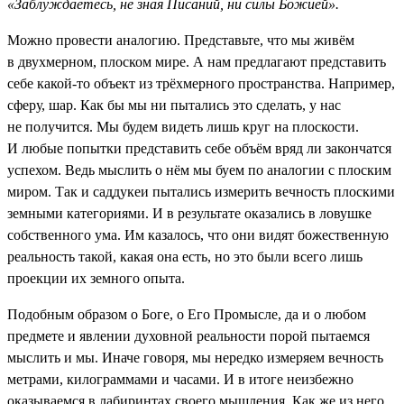
«Заблуждаетесь, не зная Писаний, ни силы Божией».
Можно провести аналогию. Представьте, что мы живём
в двухмерном, плоском мире. А нам предлагают представить
себе какой-то объект из трёхмерного пространства. Например,
сферу, шар. Как бы мы ни пытались это сделать, у нас
не получится. Мы будем видеть лишь круг на плоскости.
И любые попытки представить себе объём вряд ли закончатся
успехом. Ведь мыслить о нём мы буем по аналогии с плоским
миром. Так и саддукеи пытались измерить вечность плоскими
земными категориями. И в результате оказались в ловушке
собственного ума. Им казалось, что они видят божественную
реальность такой, какая она есть, но это были всего лишь
проекции их земного опыта.
Подобным образом о Боге, о Его Промысле, да и о любом
предмете и явлении духовной реальности порой пытаемся
мыслить и мы. Иначе говоря, мы нередко измеряем вечность
метрами, килограммами и часами. И в итоге неизбежно
оказываемся в лабиринтах своего мышления. Как же из него