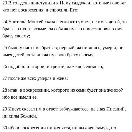
23
В тот день приступили к Нему саддукеи, которые говорят,
что нет воскресения, и спросили Его:
24
Учитель! Моисей сказал: если кто умрет, не имея детей, то
брат его пусть возьмет за себя жену его и восстановит семя
брату своему;
25
было у нас семь братьев; первый, женившись, умер и, не
имея детей, оставил жену свою брату своему;
26
подобно и второй, и третий, даже до седьмого;
27
после же всех умерла и жена;
28
итак, в воскресении, которого из семи будет она женою?
ибо все имели ее.
29
Иисус сказал им в ответ: заблуждаетесь, не зная Писаний,
ни силы Божией,
30
ибо в воскресении ни женятся, ни выходят замуж, но