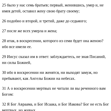
25
было у нас семь братьев; первый, женившись, умер и, не
имея детей, оставил жену свою брату своему;
26
подобно и второй, и третий, даже до седьмого;
27
после же всех умерла и жена;
28
итак, в воскресении, которого из семи будет она женою?
ибо все имели ее.
29
Иисус сказал им в ответ: заблуждаетесь, не зная Писаний,
ни силы Божией,
30
ибо в воскресении ни женятся, ни выходят замуж, но
пребывают, как Ангелы Божии на небесах.
31
А о воскресении мертвых не читали ли вы реченного вам
Богом:
32
Я Бог Авраама, и Бог Исаака, и Бог Иакова? Бог не есть Бог
мертвых, но живых.