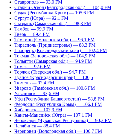
Ставрополь — 93,0 FM
Старый Оскол (Белгородская обл.) — 104,0 FM
Судак (Республика Крым) — 105,6 FM
Сургут (Югра) — 92,1 FM
Сызрань (Самарская обл.) — 98,3 FM
Тамбов — 99,9 FM
Тверь — 89,4 FM
Тёмкино (Смоленская обл.) — 96,1 FM
Тирасполь (Приднестровье) — 88,3 FM
Тихорецк (Краснодарский край) — 102,4 FM
Токмак (Запорожская обл.) — 104,9 FM
Тольятти (Самарская обл.) — 94,9 FM
Томск — 92,6 FM
Торжок (Тверская обл.) — 94,7 FM
Туапсе (Краснодарский край) — 106,5
Тюмень — 92,4 FM
Уварово (Тамбовская обл.) — 100,6 FM
Ульяновск — 93,6 FM
Уфа (Республика Башкортостан) — 98,8 FM
Феодосия (Республика Крым) — 106,1 FM
Хабаровск — 107,9 FM
Ханты-Мансийск (Югра) — 107,1 FM
Чебоксары (Чувашская Республика) — 90,3 FM
Челябинск — 88,4 FM
Череповец (Вологодская обл.) — 106,7 FM