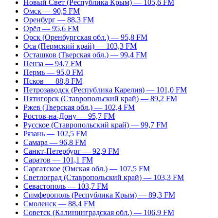
Новый Свет (Республика Крым) — 105,6 FM
Омск — 90,5 FM
Оренбург — 88,3 FM
Орёл — 95,6 FM
Орск (Оренбургская обл.) — 95,8 FM
Оса (Пермский край) — 103,3 FM
Осташков (Тверская обл.) — 99,4 FM
Пенза — 94,7 FM
Пермь — 95,0 FM
Псков — 88,8 FM
Петрозаводск (Республика Карелия) — 101,0 FM
Пятигорск (Ставропольский край) — 89,2 FM
Ржев (Тверская обл.) — 102,4 FM
Ростов-на-Дону — 95,7 FM
Русское (Ставропольский край) — 99,7 FM
Рязань — 102,5 FM
Самара — 96,8 FM
Санкт-Петербург — 92,9 FM
Саратов — 101,1 FM
Саргатское (Омская обл.) — 107,5 FM
Светлоград (Ставропольский край) — 103,3 FM
Севастополь — 103,7 FM
Симферополь (Республика Крым) — 89,3 FM
Смоленск — 88,4 FM
Советск (Калининградская обл.) — 106,9 FM