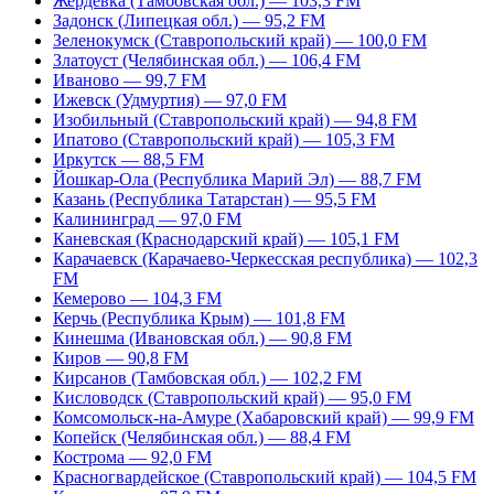
Жердевка (Тамбовская обл.) — 103,3 FM
Задонск (Липецкая обл.) — 95,2 FM
Зеленокумск (Ставропольский край) — 100,0 FM
Златоуст (Челябинская обл.) — 106,4 FM
Иваново — 99,7 FM
Ижевск (Удмуртия) — 97,0 FM
Изобильный (Ставропольский край) — 94,8 FM
Ипатово (Ставропольский край) — 105,3 FM
Иркутск — 88,5 FM
Йошкар-Ола (Республика Марий Эл) — 88,7 FM
Казань (Республика Татарстан) — 95,5 FM
Калининград — 97,0 FM
Каневская (Краснодарский край) — 105,1 FM
Карачаевск (Карачаево-Черкесская республика) — 102,3
FM
Кемерово — 104,3 FM
Керчь (Республика Крым) — 101,8 FM
Кинешма (Ивановская обл.) — 90,8 FM
Киров — 90,8 FM
Кирсанов (Тамбовская обл.) — 102,2 FM
Кисловодск (Ставропольский край) — 95,0 FM
Комсомольск-на-Амуре (Хабаровский край) — 99,9 FM
Копейск (Челябинская обл.) — 88,4 FM
Кострома — 92,0 FM
Красногвардейское (Ставропольский край) — 104,5 FM