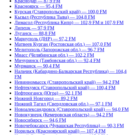
Краснодар — 87,9 FM
Красноярск — 95,4 FM
Курская (Ставропольский край) — 100,0 FM
Кызыл (Республика Тыва) — 104,8 FM
Лимасол (Республика Кипр) — 102,9 FM и 107,9 FM
Липецк — 97,9 FM
Луганск — 88,8 FM
Мариуполь (ДНР) — 97,2 FM
Матвеев Курган (Ростовская обл.) — 107,0 FM
Мелитополь (Запорожская обл.) — 96,7 FM
Миасс (Челябинская обл.) — 102,2 FM
Мичуринск (Тамбовская обл.) — 92,4 FM
Мурманск — 90,4 FM
Нальчик (Кабардино-Балкарская Республика) — 104,4
FM
Невинномысск (Ставропольский край) — 94,2 FM
Нефтекумск (Ставропольский край) — 100,4 FM
Нефтеюганск (Югра) — 92,1 FM
Нижний Новгород — 89,2 FM
Нижний Тагил (Свердловская обл.) — 97,1 FM
Новоалександровск (Ставропольский край) — 94,0 FM
Новокузнецк (Кемеровская область) — 94,2 FM
Новосибирск — 94,6 FM
Новочебоксарск (Чувашская Республика) — 90,3 FM
Норильск (Красноярский край) — 107,4 FM