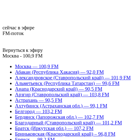
сейчас в эфире
FM-поток
Вернуться к эфиру
Москва - 100,9 FM
Москва — 100,9 FM
Абакан (Республика Хакасия) — 92,0 FM
Александровское (Ставропольский край) — 101,9 FM
Альметьевск (Республика Татарстан) — 99,6 FM
Анапа (Краснодарский край) — 90,5 FM
Арзгир (Ставропольский край) — 103,8 FM
Астрахань — 90,5 FM
Ахтубинск (Астраханская обл.) — 99,1 FM
Белгород — 103,2 FM
Бердянск (Запорожская обл.) — 102,7 FM
Благодарный (Ставропольский край) — 101,2 FM
Братск (Иркутская обл.) — 107,2 FM
Бриньковская (Краснодарский край) – 96,8 FM
Брянск — 98,2 FM