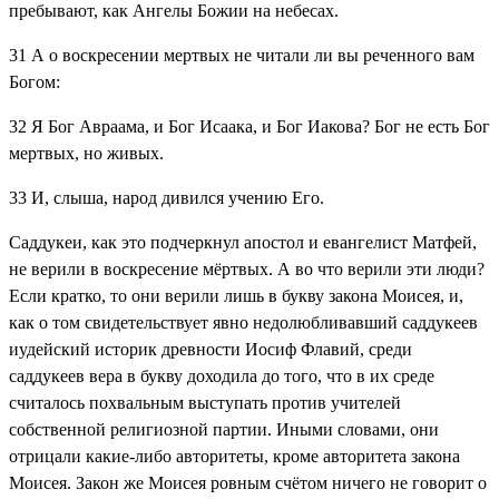
пребывают, как Ангелы Божии на небесах.
31
А о воскресении мертвых не читали ли вы реченного вам
Богом:
32
Я Бог Авраама, и Бог Исаака, и Бог Иакова? Бог не есть Бог
мертвых, но живых.
33
И, слыша, народ дивился учению Его.
Саддукеи, как это подчеркнул апостол и евангелист Матфей,
не верили в воскресение мёртвых. А во что верили эти люди?
Если кратко, то они верили лишь в букву закона Моисея, и,
как о том свидетельствует явно недолюбливавший саддукеев
иудейский историк древности Иосиф Флавий, среди
саддукеев вера в букву доходила до того, что в их среде
считалось похвальным выступать против учителей
собственной религиозной партии. Иными словами, они
отрицали какие-либо авторитеты, кроме авторитета закона
Моисея. Закон же Моисея ровным счётом ничего не говорит о