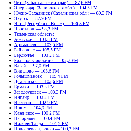
Чита (Забайкальский край) — 87,6 FM
Энергодар (Запорожская обл.) – 104,5 FM
Южно-Сахалинск (Сахалинская обл.) — 89,3 FM
Якутск — 87,9 FM
Ялта (Республика Крым) — 106,8 FM
Ярославль — 98,3 FM
Тюменская область:
Абатское — 103,8 FM
Аромашево — 103,5 FM
Байкалово — 105,5 FM
Бердюжье — 103,2 FM
Большое Сорокино — 102,7 FM
Вагай — 97,0 FM
Викулово — 103,6 FM
Голышманово — 105,4 FM
Демьянское — 102,6 FM
Ермаки — 103,3 FM
Заводоуковск — 103,3 FM
Ингаир — 103,2 FM
Исетское — 102,9 FM
Ишим — 104,9 FM
Казанское — 100,2 FM
Нагорный — 100,4 FM
Нижняя Тавда — 101,2 FM
Новоалександровка — 100,2 FM