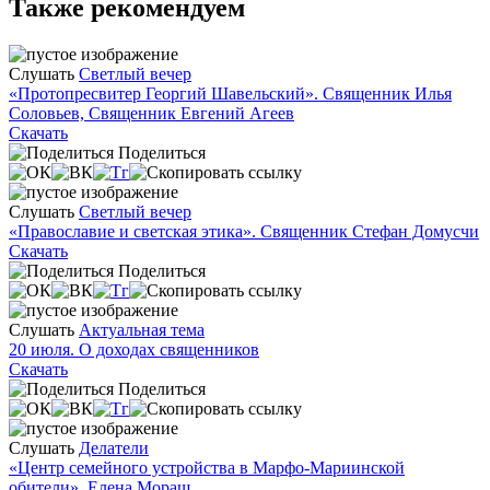
Также рекомендуем
Слушать
Светлый вечер
«Протопресвитер Георгий Шавельский». Священник Илья
Соловьев, Священник Евгений Агеев
Скачать
Поделиться
Слушать
Светлый вечер
«Православие и светская этика». Священник Стефан Домусчи
Скачать
Поделиться
Слушать
Актуальная тема
20 июля. О доходах священников
Скачать
Поделиться
Слушать
Делатели
«Центр семейного устройства в Марфо-Мариинской
обители». Елена Мораш