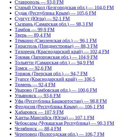
Ставрополь — 93,0 FM
Старый Оскол (Белгородская обл.) — 104,0 FM
Судак (Республика Крым) — 105,6 FM
Сургут (Югра) — 92,1 FM
Сызрань (Самарская обл.) — 98,3 FM
Тамбов — 99,9 FM
Тверь — 89,4 FM
Тёмкино (Смоленская обл.) — 96,1 FM
Тирасполь (Приднестровье) — 88,3 FM
Тихорецк (Краснодарский край) — 102,4 FM
Токмак (Запорожская обл.) — 104,9 FM
Тольятти (Самарская обл.) — 94,9 FM
Томск — 92,6 FM
Торжок (Тверская обл.) — 94,7 FM
Туапсе (Краснодарский край) — 106,5
Тюмень — 92,4 FM
Уварово (Тамбовская обл.) — 100,6 FM
Ульяновск — 93,6 FM
Уфа (Республика Башкортостан) — 98,8 FM
Феодосия (Республика Крым) — 106,1 FM
Хабаровск — 107,9 FM
Ханты-Мансийск (Югра) — 107,1 FM
Чебоксары (Чувашская Республика) — 90,3 FM
Челябинск — 88,4 FM
Череповец (Вологодская обл.) — 106,7 FM