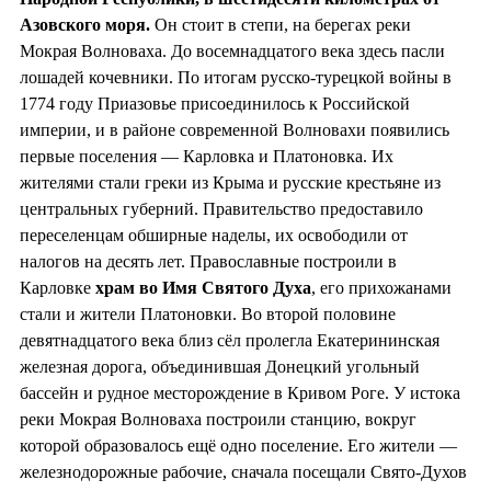
Азовского моря.
Он стоит в степи, на берегах реки
Мокрая Волноваха. До восемнадцатого века здесь пасли
лошадей кочевники. По итогам русско-турецкой войны в
1774 году Приазовье присоединилось к Российской
империи, и в районе современной Волновахи появились
первые поселения — Карловка и Платоновка. Их
жителями стали греки из Крыма и русские крестьяне из
центральных губерний. Правительство предоставило
переселенцам обширные наделы, их освободили от
налогов на десять лет. Православные построили в
Карловке
храм во
Имя Святого Духа
, его прихожанами
стали и жители Платоновки. Во второй половине
девятнадцатого века близ сёл пролегла Екатерининская
железная дорога, объединившая Донецкий угольный
бассейн и рудное месторождение в Кривом Роге. У истока
реки Мокрая Волноваха построили станцию, вокруг
которой образовалось ещё одно поселение. Его жители —
железнодорожные рабочие, сначала посещали Свято-Духов