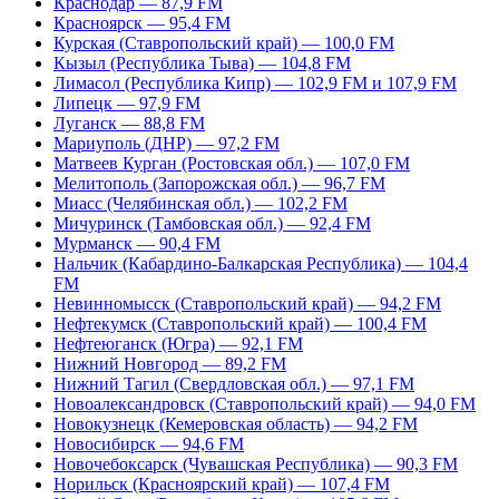
Краснодар — 87,9 FM
Красноярск — 95,4 FM
Курская (Ставропольский край) — 100,0 FM
Кызыл (Республика Тыва) — 104,8 FM
Лимасол (Республика Кипр) — 102,9 FM и 107,9 FM
Липецк — 97,9 FM
Луганск — 88,8 FM
Мариуполь (ДНР) — 97,2 FM
Матвеев Курган (Ростовская обл.) — 107,0 FM
Мелитополь (Запорожская обл.) — 96,7 FM
Миасс (Челябинская обл.) — 102,2 FM
Мичуринск (Тамбовская обл.) — 92,4 FM
Мурманск — 90,4 FM
Нальчик (Кабардино-Балкарская Республика) — 104,4
FM
Невинномысск (Ставропольский край) — 94,2 FM
Нефтекумск (Ставропольский край) — 100,4 FM
Нефтеюганск (Югра) — 92,1 FM
Нижний Новгород — 89,2 FM
Нижний Тагил (Свердловская обл.) — 97,1 FM
Новоалександровск (Ставропольский край) — 94,0 FM
Новокузнецк (Кемеровская область) — 94,2 FM
Новосибирск — 94,6 FM
Новочебоксарск (Чувашская Республика) — 90,3 FM
Норильск (Красноярский край) — 107,4 FM