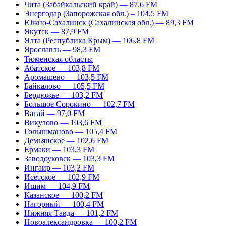
Чита (Забайкальский край) — 87,6 FM
Энергодар (Запорожская обл.) – 104,5 FM
Южно-Сахалинск (Сахалинская обл.) — 89,3 FM
Якутск — 87,9 FM
Ялта (Республика Крым) — 106,8 FM
Ярославль — 98,3 FM
Тюменская область:
Абатское — 103,8 FM
Аромашево — 103,5 FM
Байкалово — 105,5 FM
Бердюжье — 103,2 FM
Большое Сорокино — 102,7 FM
Вагай — 97,0 FM
Викулово — 103,6 FM
Голышманово — 105,4 FM
Демьянское — 102,6 FM
Ермаки — 103,3 FM
Заводоуковск — 103,3 FM
Ингаир — 103,2 FM
Исетское — 102,9 FM
Ишим — 104,9 FM
Казанское — 100,2 FM
Нагорный — 100,4 FM
Нижняя Тавда — 101,2 FM
Новоалександровка — 100,2 FM