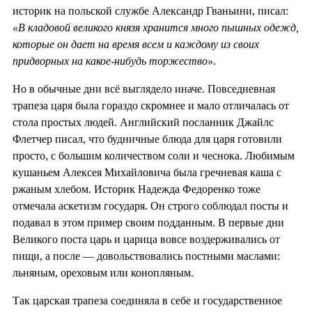
историк на польской службе Александр Гваньини, писал:
«В кладовой великого князя хранится много пышных одежд,
которые он дает на время всем и каждому из своих
придворных на какое-нибудь торжество»
.
Но в обычные дни всё выглядело иначе. Повседневная
трапеза царя была гораздо скромнее и мало отличалась от
стола простых людей. Английский посланник Джайлс
Флетчер писал, что будничные блюда для царя готовили
просто, с большим количеством соли и чеснока. Любимым
кушаньем Алексея Михайловича была гречневая каша с
ржаным хлебом. Историк Надежда Федоренко тоже
отмечала аскетизм государя. Он строго соблюдал посты и
подавал в этом пример своим подданным. В первые дни
Великого поста царь и царица вовсе воздерживались от
пищи, а после — довольствовались постными маслами:
льняным, ореховым или конопляным.
Так царская трапеза соединяла в себе и государственное