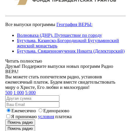
Все выпуски программы
География ВЕРЫ:
Волноваха (ДНР). Путешествие по городу
Бугульма. Казанско-Богородицкий Бугульминский
женский монастырь
Бугульма. Священномученик Никита (Делекторский)
Читать полностью
Друзья! Поддержите выпуски новых программ Радио
ВЕРА!
Вы можете стать попечителем радио, установив
ежемесячный платеж. Будем вместе свидетельствовать
миру о Христе, Его любви и милосердии!
500
1 000
5 000
Ежемесячно
Единоразово
Я принимаю
условия
платежа
Помочь радио
Помочь радио