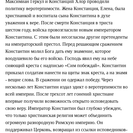
Максимиан Геркул и Констанций Хлор проводили
политику веротерпимости. Жена Констанция, Елена, была
христианкой и воспитала сына Константина в духе
уважения к вере. После смерти Констанция в триста
шестом году, войска провозгласили новым императором
Константина. С этим были несогласны другие претенденты
на императорский престол. Перед решающим сражением
Константин молил Бога дать ему знамение, которое
воодушевило бы его войско. Господь явил ему на небе
сияющий креста с надписью «Сим побеждай». Константин
приказал солдатам нанести на щиты знак креста, а на знамя
- вещие слова. В сражении он одержал победу. Через
несколько лет Константин издал эдикт о веротерпимости во
всей империи. После трехсот лет гонений христиане
впервые получили возможность открыто исповедовать
свою веру. Император Константин был глубоко убежден,
что только христианская религия может объединить
огромную разнородную Римскую империю. Он
поддерживал Церковь, возвращал из ссылки исповедников-