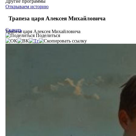
Другие программы
Открываем историю
Трапеза царя Алексея Михайловича
Скачать
Трапеза царя Алексея Михайловича
Поделиться