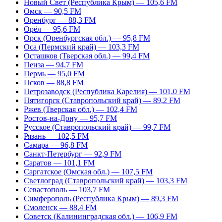
Новый Свет (Республика Крым) — 105,6 FM
Омск — 90,5 FM
Оренбург — 88,3 FM
Орёл — 95,6 FM
Орск (Оренбургская обл.) — 95,8 FM
Оса (Пермский край) — 103,3 FM
Осташков (Тверская обл.) — 99,4 FM
Пенза — 94,7 FM
Пермь — 95,0 FM
Псков — 88,8 FM
Петрозаводск (Республика Карелия) — 101,0 FM
Пятигорск (Ставропольский край) — 89,2 FM
Ржев (Тверская обл.) — 102,4 FM
Ростов-на-Дону — 95,7 FM
Русское (Ставропольский край) — 99,7 FM
Рязань — 102,5 FM
Самара — 96,8 FM
Санкт-Петербург — 92,9 FM
Саратов — 101,1 FM
Саргатское (Омская обл.) — 107,5 FM
Светлоград (Ставропольский край) — 103,3 FM
Севастополь — 103,7 FM
Симферополь (Республика Крым) — 89,3 FM
Смоленск — 88,4 FM
Советск (Калининградская обл.) — 106,9 FM