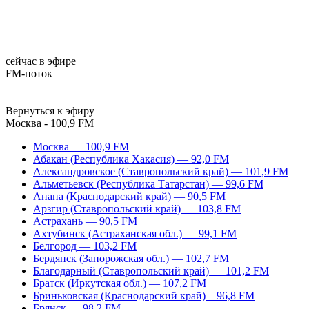
сейчас в эфире
FM-поток
Вернуться к эфиру
Москва - 100,9 FM
Москва — 100,9 FM
Абакан (Республика Хакасия) — 92,0 FM
Александровское (Ставропольский край) — 101,9 FM
Альметьевск (Республика Татарстан) — 99,6 FM
Анапа (Краснодарский край) — 90,5 FM
Арзгир (Ставропольский край) — 103,8 FM
Астрахань — 90,5 FM
Ахтубинск (Астраханская обл.) — 99,1 FM
Белгород — 103,2 FM
Бердянск (Запорожская обл.) — 102,7 FM
Благодарный (Ставропольский край) — 101,2 FM
Братск (Иркутская обл.) — 107,2 FM
Бриньковская (Краснодарский край) – 96,8 FM
Брянск — 98,2 FM