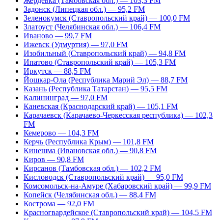
Жердевка (Тамбовская обл.) — 103,3 FM
Задонск (Липецкая обл.) — 95,2 FM
Зеленокумск (Ставропольский край) — 100,0 FM
Златоуст (Челябинская обл.) — 106,4 FM
Иваново — 99,7 FM
Ижевск (Удмуртия) — 97,0 FM
Изобильный (Ставропольский край) — 94,8 FM
Ипатово (Ставропольский край) — 105,3 FM
Иркутск — 88,5 FM
Йошкар-Ола (Республика Марий Эл) — 88,7 FM
Казань (Республика Татарстан) — 95,5 FM
Калининград — 97,0 FM
Каневская (Краснодарский край) — 105,1 FM
Карачаевск (Карачаево-Черкесская республика) — 102,3
FM
Кемерово — 104,3 FM
Керчь (Республика Крым) — 101,8 FM
Кинешма (Ивановская обл.) — 90,8 FM
Киров — 90,8 FM
Кирсанов (Тамбовская обл.) — 102,2 FM
Кисловодск (Ставропольский край) — 95,0 FM
Комсомольск-на-Амуре (Хабаровский край) — 99,9 FM
Копейск (Челябинская обл.) — 88,4 FM
Кострома — 92,0 FM
Красногвардейское (Ставропольский край) — 104,5 FM