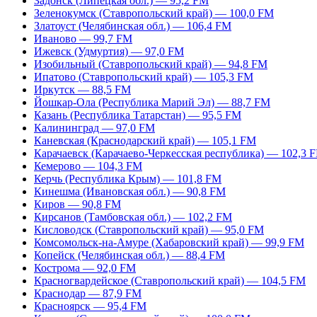
Задонск (Липецкая обл.) — 95,2 FM
Зеленокумск (Ставропольский край) — 100,0 FM
Златоуст (Челябинская обл.) — 106,4 FM
Иваново — 99,7 FM
Ижевск (Удмуртия) — 97,0 FM
Изобильный (Ставропольский край) — 94,8 FM
Ипатово (Ставропольский край) — 105,3 FM
Иркутск — 88,5 FM
Йошкар-Ола (Республика Марий Эл) — 88,7 FM
Казань (Республика Татарстан) — 95,5 FM
Калининград — 97,0 FM
Каневская (Краснодарский край) — 105,1 FM
Карачаевск (Карачаево-Черкесская республика) — 102,3 
Кемерово — 104,3 FM
Керчь (Республика Крым) — 101,8 FM
Кинешма (Ивановская обл.) — 90,8 FM
Киров — 90,8 FM
Кирсанов (Тамбовская обл.) — 102,2 FM
Кисловодск (Ставропольский край) — 95,0 FM
Комсомольск-на-Амуре (Хабаровский край) — 99,9 FM
Копейск (Челябинская обл.) — 88,4 FM
Кострома — 92,0 FM
Красногвардейское (Ставропольский край) — 104,5 FM
Краснодар — 87,9 FM
Красноярск — 95,4 FM