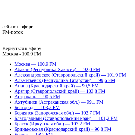
сейчас в эфире
FM-поток
Вернуться к эфиру
Москва - 100,9 FM
Москва — 100,9 FM
Абакан (Республика Хакасия) — 92,0 FM
Александровское (Ставропольский край) — 101,9 FM
Альметьевск (Республика Татарстан) — 99,6 FM
Анапа (Краснодарский край) — 90,5 FM
Арзгир (Ставропольский край) — 103,8 FM
Астрахань — 90,5 FM
Ахтубинск (Астраханская обл.) — 99,1 FM
Белгород — 103,2 FM
Бердянск (Запорожская обл.) — 102,7 FM
Благодарный (Ставропольский край) — 101,2 FM
Братск (Иркутская обл.) — 107,2 FM
Бриньковская (Краснодарский край) – 96,8 FM
Брянск — 98,2 FM