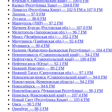
Курская (Ставропольский край) — 100,0 FM
Кызыл (Республика Тыва) — 104,8 FM
Лимасол (Республика Кипр) — 102,9 FM и 107,9 FM
Липецк — 97,9 FM
Луганск — 88,8 FM
Мариуполь (ДНР) — 97,2 FM
Матвеев Курган (Ростовская обл.) — 107,0 FM
Мелитополь (Запорожская обл.) — 96,7 FM
Миасс (Челябинская обл.) — 102,2 FM
Мичуринск (Тамбовская обл.) — 92,4 FM
Мурманск — 90,4 FM
Нальчик (Кабардино-Балкарская Республика) — 104,4 FM
Невинномысск (Ставропольский край) — 94,2 FM
Нефтекумск (Ставропольский край) — 100,4 FM
Нефтеюганск (Югра) — 92,1 FM
Нижний Новгород — 89,2 FM
Нижний Тагил (Свердловская обл.) — 97,1 FM
Новоалександровск (Ставропольский край) — 94,0 FM
Новокузнецк (Кемеровская область) — 94,2 FM
Новосибирск — 94,6 FM
Новочебоксарск (Чувашская Республика) — 90,3 FM
Норильск (Красноярский край) — 107,4 FM
Новый Свет (Республика Крым) — 105,6 FM
Омск — 90,5 FM
Оренбург — 88,3 FM