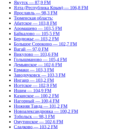
Якутск — 87,9 FM
Ялта (Республика Крым) — 106,8 FM
Ярославль — 98,3 FM
Тюменская область:
Абатское — 103,8 FM
Аромашево — 103,5 FM
Байкалово — 105,5 FM
Бердюжье — 103,2 FM
Большое Сорокино — 102,7 FM
Вагай — 97,0 FM
Викулово — 103,6 FM
Голышманово — 105,4 FM
Демьянское — 102,6 FM
Ермаки — 103,3 FM
Заводоуковск — 103,3 FM
Ингаир — 103,2 FM
Исетское — 102,9 FM
Ишим — 104,9 FM
Казанское — 100,2 FM
Нагорный — 100,4 FM
Нижняя Тавда — 101,2 FM
Новоалександровка — 100,2 FM
Тобольск — 98,3 FM
Омутинское — 102,6 FM
Сладково — 103,2 FM