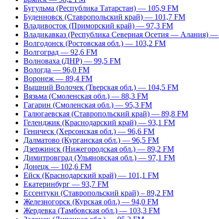
Бугульма (Республика Татарстан) — 105,9 FM
Буденновск (Ставропольский край) — 101,7 FM
Владивосток (Приморский край) — 97,3 FM
Владикавказ (Республика Северная Осетия — Алания) —
Волгодонск (Ростовская обл.) — 103,2 FM
Волгоград — 92,6 FM
Волноваха (ДНР) — 99,5 FM
Вологда — 96,0 FM
Воронеж — 89,4 FM
Вышний Волочек (Тверская обл.) — 104,5 FM
Вязьма (Смоленская обл.) — 88,3 FM
Гагарин (Смоленская обл.) — 95,3 FM
Галюгаевская (Ставропольский край) — 89,8 FM
Геленджик (Краснодарский край) — 93,1 FM
Геническ (Херсонская обл.) — 96,6 FM
Далматово (Курганская обл.) — 96,5 FM
Дзержинск (Нижегородская обл.) — 89,2 FM
Димитровград (Ульяновская обл.) — 97,1 FM
Донецк — 102,6 FM
Ейск (Краснодарский край) — 101,1 FM
Екатеринбург — 93,7 FM
Ессентуки (Ставропольский край) – 89,2 FM
Железногорск (Курская обл.) — 94,0 FM
Жердевка (Тамбовская обл.) — 103,3 FM