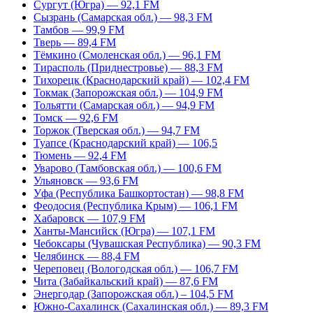
Сургут (Югра) — 92,1 FM
Сызрань (Самарская обл.) — 98,3 FM
Тамбов — 99,9 FM
Тверь — 89,4 FM
Тёмкино (Смоленская обл.) — 96,1 FM
Тирасполь (Приднестровье) — 88,3 FM
Тихорецк (Краснодарский край) — 102,4 FM
Токмак (Запорожская обл.) — 104,9 FM
Тольятти (Самарская обл.) — 94,9 FM
Томск — 92,6 FM
Торжок (Тверская обл.) — 94,7 FM
Туапсе (Краснодарский край) — 106,5
Тюмень — 92,4 FM
Уварово (Тамбовская обл.) — 100,6 FM
Ульяновск — 93,6 FM
Уфа (Республика Башкортостан) — 98,8 FM
Феодосия (Республика Крым) — 106,1 FM
Хабаровск — 107,9 FM
Ханты-Мансийск (Югра) — 107,1 FM
Чебоксары (Чувашская Республика) — 90,3 FM
Челябинск — 88,4 FM
Череповец (Вологодская обл.) — 106,7 FM
Чита (Забайкальский край) — 87,6 FM
Энергодар (Запорожская обл.) – 104,5 FM
Южно-Сахалинск (Сахалинская обл.) — 89,3 FM