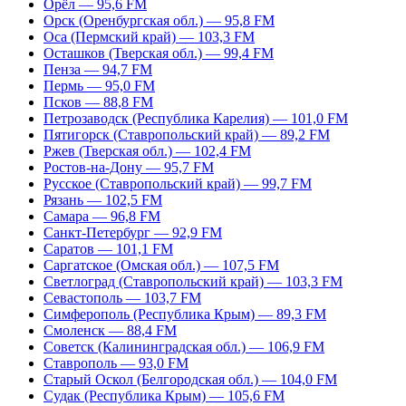
Орёл — 95,6 FM
Орск (Оренбургская обл.) — 95,8 FM
Оса (Пермский край) — 103,3 FM
Осташков (Тверская обл.) — 99,4 FM
Пенза — 94,7 FM
Пермь — 95,0 FM
Псков — 88,8 FM
Петрозаводск (Республика Карелия) — 101,0 FM
Пятигорск (Ставропольский край) — 89,2 FM
Ржев (Тверская обл.) — 102,4 FM
Ростов-на-Дону — 95,7 FM
Русское (Ставропольский край) — 99,7 FM
Рязань — 102,5 FM
Самара — 96,8 FM
Санкт-Петербург — 92,9 FM
Саратов — 101,1 FM
Саргатское (Омская обл.) — 107,5 FM
Светлоград (Ставропольский край) — 103,3 FM
Севастополь — 103,7 FM
Симферополь (Республика Крым) — 89,3 FM
Смоленск — 88,4 FM
Советск (Калининградская обл.) — 106,9 FM
Ставрополь — 93,0 FM
Старый Оскол (Белгородская обл.) — 104,0 FM
Судак (Республика Крым) — 105,6 FM