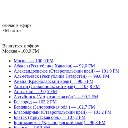
сейчас в эфире
FM-поток
Вернуться к эфиру
Москва - 100,9 FM
Москва — 100,9 FM
Абакан (Республика Хакасия) — 92,0 FM
Александровское (Ставропольский край) — 101,9 FM
Альметьевск (Республика Татарстан) — 99,6 FM
Анапа (Краснодарский край) — 90,5 FM
Арзгир (Ставропольский край) — 103,8 FM
Астрахань — 90,5 FM
Ахтубинск (Астраханская обл.) — 99,1 FM
Белгород — 103,2 FM
Бердянск (Запорожская обл.) — 102,7 FM
Благодарный (Ставропольский край) — 101,2 FM
Братск (Иркутская обл.) — 107,2 FM
Бриньковская (Краснодарский край) – 96,8 FM
Брянск — 98,2 FM