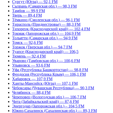
Сургут (Югра) — 92,1 FM
Сызрань (Самарская обл.) — 98,3 FM
Тамбов — 99,9 FM
Тверь — 89,4 FM
Тёмкино (Смоленская обл.) — 96,1 FM
Тирасполь (Приднестровье) — 88,3 FM
Тихорецк (Краснодарский край) — 102,4 FM
Токмак (Запорожская обл.) — 104,9 FM
Тольятти (Самарская обл.) — 94,9 FM
Томск — 92,6 FM
Торжок (Тверская обл.) — 94,7 FM
Туапсе (Краснодарский край) — 106,5
Тюмень — 92,4 FM
Уварово (Тамбовская обл.) — 100,6 FM
Ульяновск — 93,6 FM
Уфа (Республика Башкортостан) — 98,8 FM
Феодосия (Республика Крым) — 106,1 FM
Хабаровск — 107,9 FM
Ханты-Мансийск (Югра) — 107,1 FM
Чебоксары (Чувашская Республика) — 90,3 FM
Челябинск — 88,4 FM
Череповец (Вологодская обл.) — 106,7 FM
Чита (Забайкальский край) — 87,6 FM
Энергодар (Запорожская обл.) – 104,5 FM
Южно-Сахалинск (Сахалинская обл.) — 89,3 FM