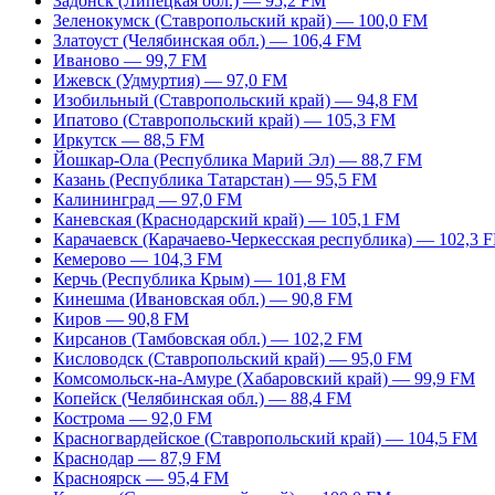
Задонск (Липецкая обл.) — 95,2 FM
Зеленокумск (Ставропольский край) — 100,0 FM
Златоуст (Челябинская обл.) — 106,4 FM
Иваново — 99,7 FM
Ижевск (Удмуртия) — 97,0 FM
Изобильный (Ставропольский край) — 94,8 FM
Ипатово (Ставропольский край) — 105,3 FM
Иркутск — 88,5 FM
Йошкар-Ола (Республика Марий Эл) — 88,7 FM
Казань (Республика Татарстан) — 95,5 FM
Калининград — 97,0 FM
Каневская (Краснодарский край) — 105,1 FM
Карачаевск (Карачаево-Черкесская республика) — 102,3 
Кемерово — 104,3 FM
Керчь (Республика Крым) — 101,8 FM
Кинешма (Ивановская обл.) — 90,8 FM
Киров — 90,8 FM
Кирсанов (Тамбовская обл.) — 102,2 FM
Кисловодск (Ставропольский край) — 95,0 FM
Комсомольск-на-Амуре (Хабаровский край) — 99,9 FM
Копейск (Челябинская обл.) — 88,4 FM
Кострома — 92,0 FM
Красногвардейское (Ставропольский край) — 104,5 FM
Краснодар — 87,9 FM
Красноярск — 95,4 FM