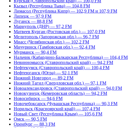
Курская (Ставропольский край) — 100,0 FM
Кызыл (Республика Тыва) — 104,8 FM
Лимасол (Республика Кипр) — 102,9 FM и 107,9 FM
Липецк — 97,9 FM
Луганск — 88,8 FM
Мариуполь (ДНР) — 97,2 FM
Матвеев Курган (Ростовская обл.) — 107,0 FM
Мелитополь (Запорожская обл.) — 96,7 FM
Миасс (Челябинская обл.) — 102,2 FM
Мичуринск (Тамбовская обл.) — 92,4 FM
Мурманск — 90,4 FM
Нальчик (Кабардино-Балкарская Республика) — 104,4 FM
Невинномысск (Ставропольский край) — 94,2 FM
Нефтекумск (Ставропольский край) — 100,4 FM
Нефтеюганск (Югра) — 92,1 FM
Нижний Новгород — 89,2 FM
Нижний Тагил (Свердловская обл.) — 97,1 FM
Новоалександровск (Ставропольский край) — 94,0 FM
Новокузнецк (Кемеровская область) — 94,2 FM
Новосибирск — 94,6 FM
Новочебоксарск (Чувашская Республика) — 90,3 FM
Норильск (Красноярский край) — 107,4 FM
Новый Свет (Республика Крым) — 105,6 FM
Омск — 90,5 FM
Оренбург — 88,3 FM