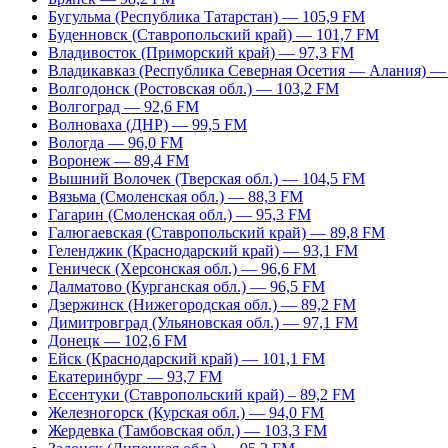
Бугульма (Республика Татарстан) — 105,9 FM
Буденновск (Ставропольский край) — 101,7 FM
Владивосток (Приморский край) — 97,3 FM
Владикавказ (Республика Северная Осетия — Алания) —
Волгодонск (Ростовская обл.) — 103,2 FM
Волгоград — 92,6 FM
Волноваха (ДНР) — 99,5 FM
Вологда — 96,0 FM
Воронеж — 89,4 FM
Вышний Волочек (Тверская обл.) — 104,5 FM
Вязьма (Смоленская обл.) — 88,3 FM
Гагарин (Смоленская обл.) — 95,3 FM
Галюгаевская (Ставропольский край) — 89,8 FM
Геленджик (Краснодарский край) — 93,1 FM
Геническ (Херсонская обл.) — 96,6 FM
Далматово (Курганская обл.) — 96,5 FM
Дзержинск (Нижегородская обл.) — 89,2 FM
Димитровград (Ульяновская обл.) — 97,1 FM
Донецк — 102,6 FM
Ейск (Краснодарский край) — 101,1 FM
Екатеринбург — 93,7 FM
Ессентуки (Ставропольский край) – 89,2 FM
Железногорск (Курская обл.) — 94,0 FM
Жердевка (Тамбовская обл.) — 103,3 FM