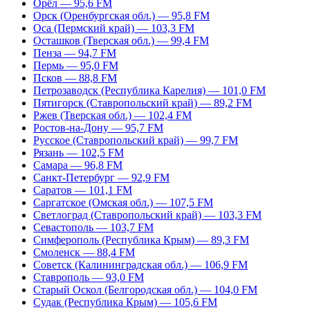
Орёл — 95,6 FM
Орск (Оренбургская обл.) — 95,8 FM
Оса (Пермский край) — 103,3 FM
Осташков (Тверская обл.) — 99,4 FM
Пенза — 94,7 FM
Пермь — 95,0 FM
Псков — 88,8 FM
Петрозаводск (Республика Карелия) — 101,0 FM
Пятигорск (Ставропольский край) — 89,2 FM
Ржев (Тверская обл.) — 102,4 FM
Ростов-на-Дону — 95,7 FM
Русское (Ставропольский край) — 99,7 FM
Рязань — 102,5 FM
Самара — 96,8 FM
Санкт-Петербург — 92,9 FM
Саратов — 101,1 FM
Саргатское (Омская обл.) — 107,5 FM
Светлоград (Ставропольский край) — 103,3 FM
Севастополь — 103,7 FM
Симферополь (Республика Крым) — 89,3 FM
Смоленск — 88,4 FM
Советск (Калининградская обл.) — 106,9 FM
Ставрополь — 93,0 FM
Старый Оскол (Белгородская обл.) — 104,0 FM
Судак (Республика Крым) — 105,6 FM