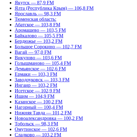
Якутск — 87,9 FM
Ялта (Республика Крым) — 106,8 FM
Ярославль — 98,3 FM
Тюменская область:
Абатское — 103,8 FM
Аромашево — 103,5 FM
Байкалово — 105,5 FM
Бердюжье — 103,2 FM
Большое Сорокино — 102,7 FM
Вагай — 97,0 FM
Викулово — 103,6 FM
Голышманово — 105,4 FM
Демьянское — 102,6 FM
Ермаки — 103,3 FM
Заводоуковск — 103,3 FM
Ингаир — 103,2 FM
Исетское — 102,9 FM
Ишим — 104,9 FM
Казанское — 100,2 FM
Нагорный — 100,4 FM
Нижняя Тавда — 101,2 FM
Новоалександровка — 100,2 FM
Тобольск — 98,3 FM
Омутинское — 102,6 FM
Сладково — 103,2 FM