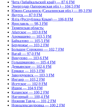
Чита (Забайкальский край) — 87,6 FM
Энергодар (Запорожская обл.) – 104,5 FM
Южно-Сахалинск (Сахалинская обл.) — 89,3 FM
Якутск — 87,9 FM
Ялта (Республика Крым) — 106,8 FM
Ярославль — 98,3 FM
Тюменская область:
Абатское — 103,8 FM
Аромашево — 103,5 FM
Байкалово — 105,5 FM
Бердюжье — 103,2 FM
Большое Сорокино — 102,7 FM
Вагай — 97,0 FM
Викулово — 103,6 FM
Голышманово — 105,4 FM
Демьянское — 102,6 FM
Ермаки — 103,3 FM
Заводоуковск — 103,3 FM
Ингаир — 103,2 FM
Исетское — 102,9 FM
Ишим — 104,9 FM
Казанское — 100,2 FM
Нагорный — 100,4 FM
Нижняя Тавда — 101,2 FM
Новоалександровка — 100,2 FM