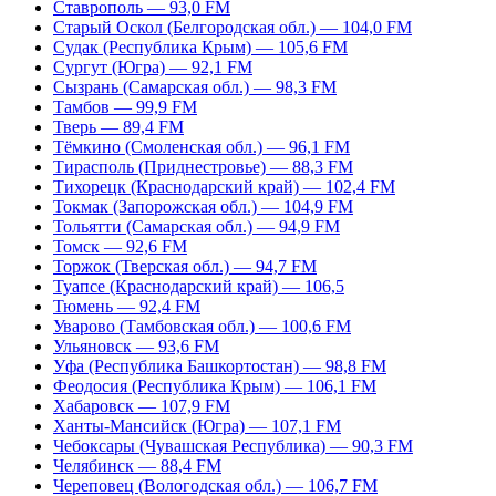
Ставрополь — 93,0 FM
Старый Оскол (Белгородская обл.) — 104,0 FM
Судак (Республика Крым) — 105,6 FM
Сургут (Югра) — 92,1 FM
Сызрань (Самарская обл.) — 98,3 FM
Тамбов — 99,9 FM
Тверь — 89,4 FM
Тёмкино (Смоленская обл.) — 96,1 FM
Тирасполь (Приднестровье) — 88,3 FM
Тихорецк (Краснодарский край) — 102,4 FM
Токмак (Запорожская обл.) — 104,9 FM
Тольятти (Самарская обл.) — 94,9 FM
Томск — 92,6 FM
Торжок (Тверская обл.) — 94,7 FM
Туапсе (Краснодарский край) — 106,5
Тюмень — 92,4 FM
Уварово (Тамбовская обл.) — 100,6 FM
Ульяновск — 93,6 FM
Уфа (Республика Башкортостан) — 98,8 FM
Феодосия (Республика Крым) — 106,1 FM
Хабаровск — 107,9 FM
Ханты-Мансийск (Югра) — 107,1 FM
Чебоксары (Чувашская Республика) — 90,3 FM
Челябинск — 88,4 FM
Череповец (Вологодская обл.) — 106,7 FM