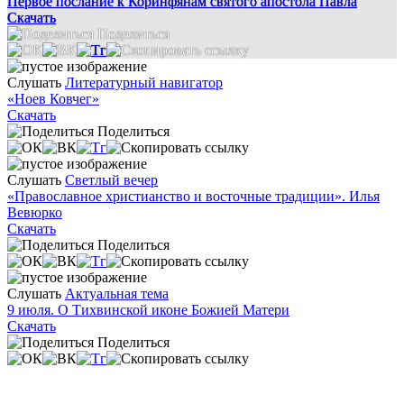
Первое послание к Коринфянам святого апостола Павла
Скачать
Поделиться
Слушать
Литературный навигатор
«Ноев Ковчег»
Скачать
Поделиться
Слушать
Светлый вечер
«Православное христианство и восточные традиции». Илья
Вевюрко
Скачать
Поделиться
Слушать
Актуальная тема
9 июля. О Тихвинской иконе Божией Матери
Скачать
Поделиться