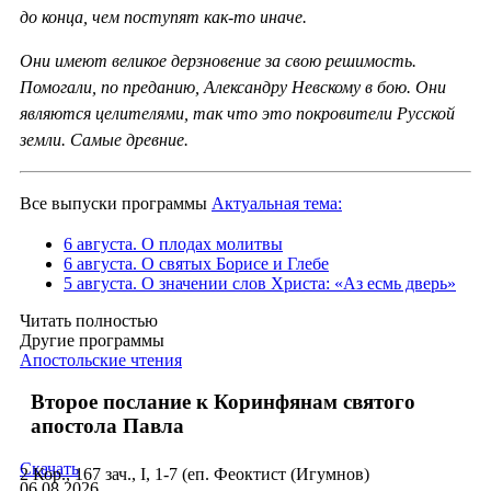
до конца, чем поступят как-то иначе.
Они имеют великое дерзновение за свою решимость.
Помогали, по преданию, Александру Невскому в бою. Они
являются целителями, так что это покровители Русской
земли. Самые древние.
Все выпуски программы
Актуальная тема:
6 августа. О плодах молитвы
6 августа. О святых Борисе и Глебе
5 августа. О значении слов Христа: «Аз есмь дверь»
Читать полностью
Другие программы
Апостольские чтения
Второе послание к Коринфянам святого
апостола Павла
Скачать
2 Кор., 167 зач., I, 1-7 (еп. Феоктист (Игумнов)
06.08.2026