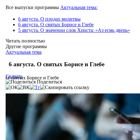
Все выпуски программы
Актуальная тема:
6 августа. О плодах молитвы
6 августа. О святых Борисе и Глебе
5 августа. О значении слов Христа: «Аз есмь дверь»
Читать полностью
Другие программы
Актуальная тема
6 августа. О святых Борисе и Глебе
Скачать
О святых Борисе и Глебе
Поделиться