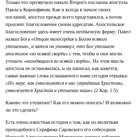
Только что прозвучало начало Второго послания апостола
Павла к Коринфянам. Как и всегда в начале своих
посланий, апостол прежде всего представился, а потом
произнёс благословение своим адресатам. Апостольское
благословение здесь имеет очень необычную форму: Павел
назвал Бога
«Отцом милосердия и Богом всякого
утешения», а затем он упомянул, что Бог утешает
апостолов «во всякой скорби»
с тем, чтобы и они могли
утешать
«находящихся во всякой скорби»
. На этом мысль
апостола не остановилась, и он написал, как кажется,
самые важные слова услышанного нами сегодня отрывка:
«По мере, как умножаются в нас страдания Христовы,
умножается Христом и утешение наше»
(2 Кор. 1:5).
Каково это утешение? Как его можно описать? И возможно
ли это сделать?
Есть очень известная история о том, как по молитвам
преподобного Серафима Саровского его собеседник
Николай Александрович Мотовилов ощутил действие