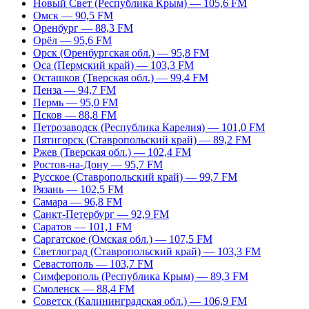
Новый Свет (Республика Крым) — 105,6 FM
Омск — 90,5 FM
Оренбург — 88,3 FM
Орёл — 95,6 FM
Орск (Оренбургская обл.) — 95,8 FM
Оса (Пермский край) — 103,3 FM
Осташков (Тверская обл.) — 99,4 FM
Пенза — 94,7 FM
Пермь — 95,0 FM
Псков — 88,8 FM
Петрозаводск (Республика Карелия) — 101,0 FM
Пятигорск (Ставропольский край) — 89,2 FM
Ржев (Тверская обл.) — 102,4 FM
Ростов-на-Дону — 95,7 FM
Русское (Ставропольский край) — 99,7 FM
Рязань — 102,5 FM
Самара — 96,8 FM
Санкт-Петербург — 92,9 FM
Саратов — 101,1 FM
Саргатское (Омская обл.) — 107,5 FM
Светлоград (Ставропольский край) — 103,3 FM
Севастополь — 103,7 FM
Симферополь (Республика Крым) — 89,3 FM
Смоленск — 88,4 FM
Советск (Калининградская обл.) — 106,9 FM