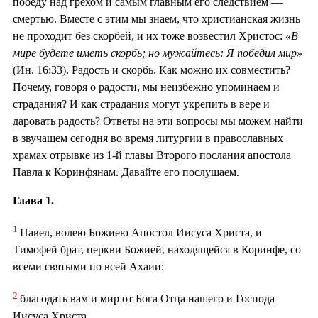
победу над грехом и самым главным его следствием —
смертью. Вместе с этим мы знаем, что христианская жизнь
не проходит без скорбей, и их тоже возвестил Христос:
«В
мире будете иметь скорбь; но мужайтесь: Я победил мир»
(Ин. 16:33). Радость и скорбь. Как можно их совместить?
Почему, говоря о радости, мы неизбежно упоминаем и
страдания? И как страдания могут укрепить в вере и
даровать радость? Ответы на эти вопросы мы можем найти
в звучащем сегодня во время литургии в православных
храмах отрывке из 1-й главы Второго послания апостола
Павла к Коринфянам. Давайте его послушаем.
Глава 1.
1
Павел, волею Божиею Апостол Иисуса Христа, и
Тимофей брат, церкви Божией, находящейся в Коринфе, со
всеми святыми по всей Ахаии:
2
благодать вам и мир от Бога Отца нашего и Господа
Иисуса Христа.