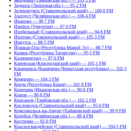
Жердевка (Тамбовская обл.) — 103,3 FM
Задонск (Липецкая обл.) — 95,2 FM
Зеленокумск (Ставропольский край) — 100,0 FM
Златоуст (Челябинская обл.) — 106,4 FM
Иваново — 99,7 FM
Ижевск (Удмуртия) — 97,0 FM
Изобильный (Ставропольский край) — 94,8 FM
Ипатово (Ставропольский край) — 105,3 FM
Иркутск — 88,5 FM
Йошкар-Ола (Республика Марий Эл) — 88,7 FM
Казань (Республика Татарстан) — 95,5 FM
Калининград — 97,0 FM
Каневская (Краснодарский край) — 105,1 FM
Карачаевск (Карачаево-Черкесская республика) — 102,3
FM
Кемерово — 104,3 FM
Керчь (Республика Крым) — 101,8 FM
Кинешма (Ивановская обл.) — 90,8 FM
Киров — 90,8 FM
Кирсанов (Тамбовская обл.) — 102,2 FM
Кисловодск (Ставропольский край) — 95,0 FM
Комсомольск-на-Амуре (Хабаровский край) — 99,9 FM
Копейск (Челябинская обл.) — 88,4 FM
Кострома — 92,0 FM
Красногвардейское (Ставропольский край) — 104,5 FM