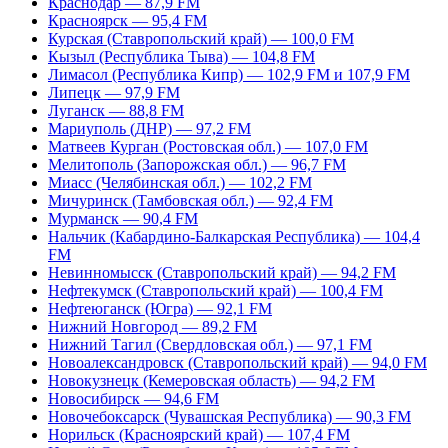
Краснодар — 87,9 FM
Красноярск — 95,4 FM
Курская (Ставропольский край) — 100,0 FM
Кызыл (Республика Тыва) — 104,8 FM
Лимасол (Республика Кипр) — 102,9 FM и 107,9 FM
Липецк — 97,9 FM
Луганск — 88,8 FM
Мариуполь (ДНР) — 97,2 FM
Матвеев Курган (Ростовская обл.) — 107,0 FM
Мелитополь (Запорожская обл.) — 96,7 FM
Миасс (Челябинская обл.) — 102,2 FM
Мичуринск (Тамбовская обл.) — 92,4 FM
Мурманск — 90,4 FM
Нальчик (Кабардино-Балкарская Республика) — 104,4
FM
Невинномысск (Ставропольский край) — 94,2 FM
Нефтекумск (Ставропольский край) — 100,4 FM
Нефтеюганск (Югра) — 92,1 FM
Нижний Новгород — 89,2 FM
Нижний Тагил (Свердловская обл.) — 97,1 FM
Новоалександровск (Ставропольский край) — 94,0 FM
Новокузнецк (Кемеровская область) — 94,2 FM
Новосибирск — 94,6 FM
Новочебоксарск (Чувашская Республика) — 90,3 FM
Норильск (Красноярский край) — 107,4 FM