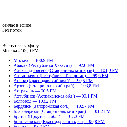
сейчас в эфире
FM-поток
Вернуться к эфиру
Москва - 100,9 FM
Москва — 100,9 FM
Абакан (Республика Хакасия) — 92,0 FM
Александровское (Ставропольский край) — 101,9 FM
Альметьевск (Республика Татарстан) — 99,6 FM
Анапа (Краснодарский край) — 90,5 FM
Арзгир (Ставропольский край) — 103,8 FM
Астрахань — 90,5 FM
Ахтубинск (Астраханская обл.) — 99,1 FM
Белгород — 103,2 FM
Бердянск (Запорожская обл.) — 102,7 FM
Благодарный (Ставропольский край) — 101,2 FM
Братск (Иркутская обл.) — 107,2 FM
Бриньковская (Краснодарский край) – 96,8 FM
Брянск — 98,2 FM