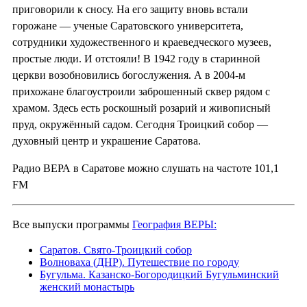
приговорили к сносу. На его защиту вновь встали
горожане — ученые Саратовского университета,
сотрудники художественного и краеведческого музеев,
простые люди. И отстояли! В 1942 году в старинной
церкви возобновились богослужения. А в 2004-м
прихожане благоустроили заброшенный сквер рядом с
храмом. Здесь есть роскошный розарий и живописный
пруд, окружённый садом. Сегодня Троицкий собор —
духовный центр и украшение Саратова.
Радио ВЕРА в Саратове можно слушать на частоте 101,1
FM
Все выпуски программы
География ВЕРЫ:
Саратов. Свято-Троицкий собор
Волноваха (ДНР). Путешествие по городу
Бугульма. Казанско-Богородицкий Бугульминский
женский монастырь