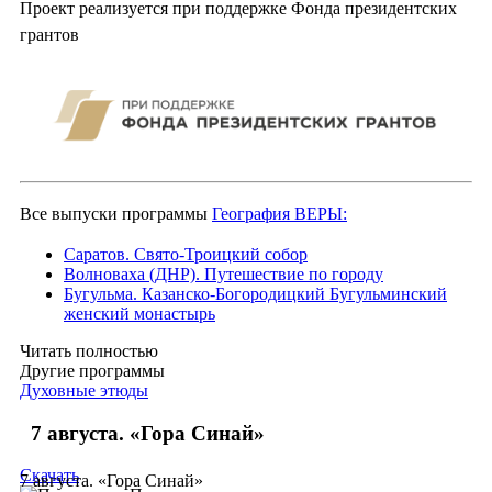
Проект реализуется при поддержке Фонда президентских
грантов
Все выпуски программы
География ВЕРЫ:
Саратов. Свято-Троицкий собор
Волноваха (ДНР). Путешествие по городу
Бугульма. Казанско-Богородицкий Бугульминский
женский монастырь
Читать полностью
Другие программы
Духовные этюды
7 августа. «Гора Синай»
Скачать
7 августа. «Гора Синай»