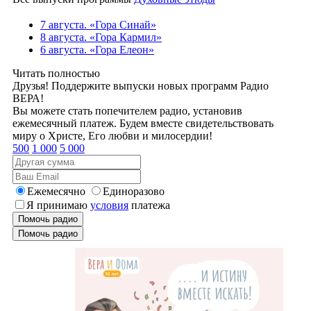
7 августа. «Гора Синай»
8 августа. «Гора Кармил»
6 августа. «Гора Елеон»
Читать полностью
Друзья! Поддержите выпуски новых программ Радио
ВЕРА!
Вы можете стать попечителем радио, установив
ежемесячный платеж. Будем вместе свидетельствовать
миру о Христе, Его любви и милосердии!
500
1 000
5 000
Ежемесячно
Единоразово
Я принимаю
условия
платежа
Помочь радио
Помочь радио