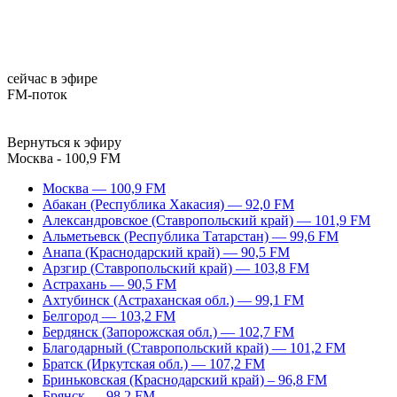
сейчас в эфире
FM-поток
Вернуться к эфиру
Москва - 100,9 FM
Москва — 100,9 FM
Абакан (Республика Хакасия) — 92,0 FM
Александровское (Ставропольский край) — 101,9 FM
Альметьевск (Республика Татарстан) — 99,6 FM
Анапа (Краснодарский край) — 90,5 FM
Арзгир (Ставропольский край) — 103,8 FM
Астрахань — 90,5 FM
Ахтубинск (Астраханская обл.) — 99,1 FM
Белгород — 103,2 FM
Бердянск (Запорожская обл.) — 102,7 FM
Благодарный (Ставропольский край) — 101,2 FM
Братск (Иркутская обл.) — 107,2 FM
Бриньковская (Краснодарский край) – 96,8 FM
Брянск — 98,2 FM