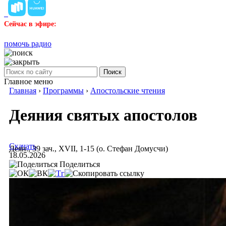
Сейчас в эфире:
помочь радио
Поиск
Главное меню
Главная
›
Программы
›
Апостольские чтения
Деяния святых апостолов
Скачать
Деян., 39 зач., XVII, 1-15 (о. Стефан Домусчи)
18.05.2026
Поделиться