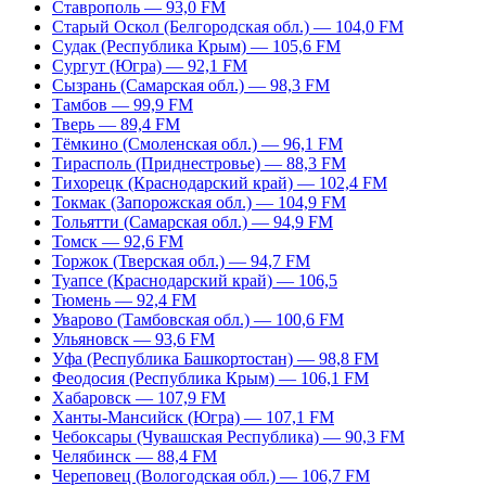
Ставрополь — 93,0 FM
Старый Оскол (Белгородская обл.) — 104,0 FM
Судак (Республика Крым) — 105,6 FM
Сургут (Югра) — 92,1 FM
Сызрань (Самарская обл.) — 98,3 FM
Тамбов — 99,9 FM
Тверь — 89,4 FM
Тёмкино (Смоленская обл.) — 96,1 FM
Тирасполь (Приднестровье) — 88,3 FM
Тихорецк (Краснодарский край) — 102,4 FM
Токмак (Запорожская обл.) — 104,9 FM
Тольятти (Самарская обл.) — 94,9 FM
Томск — 92,6 FM
Торжок (Тверская обл.) — 94,7 FM
Туапсе (Краснодарский край) — 106,5
Тюмень — 92,4 FM
Уварово (Тамбовская обл.) — 100,6 FM
Ульяновск — 93,6 FM
Уфа (Республика Башкортостан) — 98,8 FM
Феодосия (Республика Крым) — 106,1 FM
Хабаровск — 107,9 FM
Ханты-Мансийск (Югра) — 107,1 FM
Чебоксары (Чувашская Республика) — 90,3 FM
Челябинск — 88,4 FM
Череповец (Вологодская обл.) — 106,7 FM