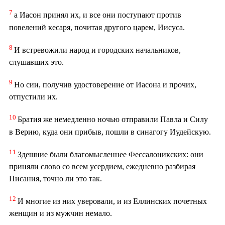
7
а Иасон принял их, и все они поступают против
повелений кесаря, почитая другого царем, Иисуса.
8
И встревожили народ и городских начальников,
слушавших это.
9
Но сии, получив удостоверение от Иасона и прочих,
отпустили их.
10
Братия же немедленно ночью отправили Павла и Силу
в Верию, куда они прибыв, пошли в синагогу Иудейскую.
11
Здешние были благомысленнее Фессалоникских: они
приняли слово со всем усердием, ежедневно разбирая
Писания, точно ли это так.
12
И многие из них уверовали, и из Еллинских почетных
женщин и из мужчин немало.