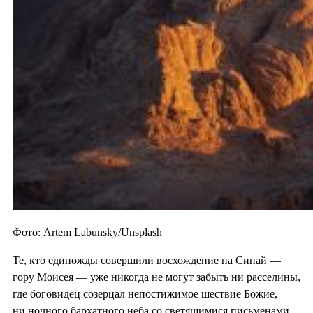
Фото: Artem Labunsky/Unsplash
Те, кто единожды совершили восхождение на Синай —
гору Моисея — уже никогда не могут забыть ни расселины,
где боговидец созерцал непостижимое шествие Божие,
ни ночного бархатного неба со светящимися письменами