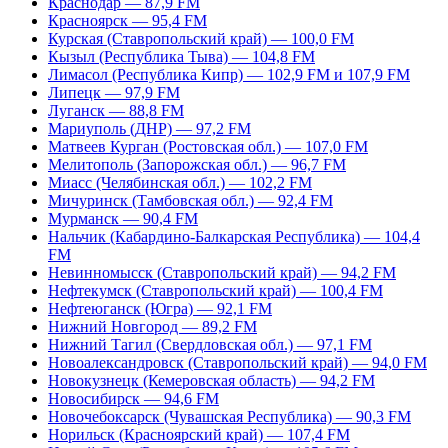
Краснодар — 87,9 FM
Красноярск — 95,4 FM
Курская (Ставропольский край) — 100,0 FM
Кызыл (Республика Тыва) — 104,8 FM
Лимасол (Республика Кипр) — 102,9 FM и 107,9 FM
Липецк — 97,9 FM
Луганск — 88,8 FM
Мариуполь (ДНР) — 97,2 FM
Матвеев Курган (Ростовская обл.) — 107,0 FM
Мелитополь (Запорожская обл.) — 96,7 FM
Миасс (Челябинская обл.) — 102,2 FM
Мичуринск (Тамбовская обл.) — 92,4 FM
Мурманск — 90,4 FM
Нальчик (Кабардино-Балкарская Республика) — 104,4
FM
Невинномысск (Ставропольский край) — 94,2 FM
Нефтекумск (Ставропольский край) — 100,4 FM
Нефтеюганск (Югра) — 92,1 FM
Нижний Новгород — 89,2 FM
Нижний Тагил (Свердловская обл.) — 97,1 FM
Новоалександровск (Ставропольский край) — 94,0 FM
Новокузнецк (Кемеровская область) — 94,2 FM
Новосибирск — 94,6 FM
Новочебоксарск (Чувашская Республика) — 90,3 FM
Норильск (Красноярский край) — 107,4 FM