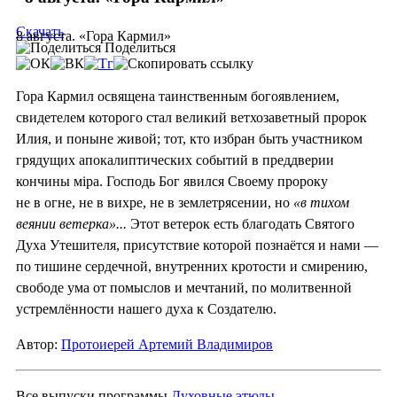
Скачать
8 августа. «Гора Кармил»
Поделиться
Гора Кармил освящена таинственным богоявлением,
свидетелем которого стал великий ветхозаветный пророк
Илия, и поныне живой; тот, кто избран быть участником
грядущих апокалиптических событий в преддверии
кончины мiра. Господь Бог явился Своему пророку
не в огне, не в вихре, не в землетрясении, но
«в тихом
веянии ветерка»...
Этот ветерок есть благодать Святого
Духа Утешителя, присутствие которой познаётся и нами —
по тишине сердечной, внутренних кротости и смирению,
свободе ума от помыслов и мечтаний, по молитвенной
устремлённости нашего духа к Создателю.
Автор:
Протоиерей Артемий Владимиров
Все выпуски программы
Духовные этюды