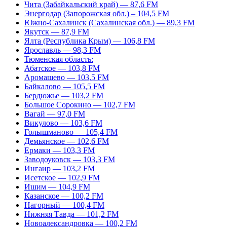
Чита (Забайкальский край) — 87,6 FM
Энергодар (Запорожская обл.) – 104,5 FM
Южно-Сахалинск (Сахалинская обл.) — 89,3 FM
Якутск — 87,9 FM
Ялта (Республика Крым) — 106,8 FM
Ярославль — 98,3 FM
Тюменская область:
Абатское — 103,8 FM
Аромашево — 103,5 FM
Байкалово — 105,5 FM
Бердюжье — 103,2 FM
Большое Сорокино — 102,7 FM
Вагай — 97,0 FM
Викулово — 103,6 FM
Голышманово — 105,4 FM
Демьянское — 102,6 FM
Ермаки — 103,3 FM
Заводоуковск — 103,3 FM
Ингаир — 103,2 FM
Исетское — 102,9 FM
Ишим — 104,9 FM
Казанское — 100,2 FM
Нагорный — 100,4 FM
Нижняя Тавда — 101,2 FM
Новоалександровка — 100,2 FM