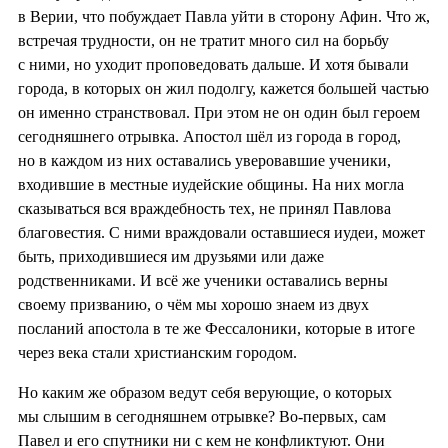
в Верии, что побуждает Павла уйти в сторону Афин. Что ж,
встречая трудности, он не тратит много сил на борьбу
с ними, но уходит проповедовать дальше. И хотя бывали
города, в которых он жил подолгу, кажется большей частью
он именно странствовал. При этом не он один был героем
сегодняшнего отрывка. Апостол шёл из города в город,
но в каждом из них оставались уверовавшие ученики,
входившие в местные иудейские общины. На них могла
сказываться вся враждебность тех, не принял Павлова
благовестия. С ними враждовали оставшиеся иудеи, может
быть, приходившиеся им друзьями или даже
родственниками. И всё же ученики оставались верны
своему призванию, о чём мы хорошо знаем из двух
посланий апостола в те же Фессалоники, которые в итоге
через века стали христианским городом.
Но каким же образом ведут себя верующие, о которых
мы слышим в сегодняшнем отрывке? Во-первых, сам
Павел и его спутники ни с кем не конфликтуют. Они