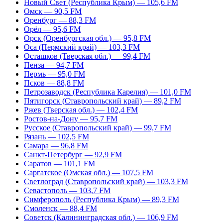
Новый Свет (Республика Крым) — 105,6 FM
Омск — 90,5 FM
Оренбург — 88,3 FM
Орёл — 95,6 FM
Орск (Оренбургская обл.) — 95,8 FM
Оса (Пермский край) — 103,3 FM
Осташков (Тверская обл.) — 99,4 FM
Пенза — 94,7 FM
Пермь — 95,0 FM
Псков — 88,8 FM
Петрозаводск (Республика Карелия) — 101,0 FM
Пятигорск (Ставропольский край) — 89,2 FM
Ржев (Тверская обл.) — 102,4 FM
Ростов-на-Дону — 95,7 FM
Русское (Ставропольский край) — 99,7 FM
Рязань — 102,5 FM
Самара — 96,8 FM
Санкт-Петербург — 92,9 FM
Саратов — 101,1 FM
Саргатское (Омская обл.) — 107,5 FM
Светлоград (Ставропольский край) — 103,3 FM
Севастополь — 103,7 FM
Симферополь (Республика Крым) — 89,3 FM
Смоленск — 88,4 FM
Советск (Калининградская обл.) — 106,9 FM