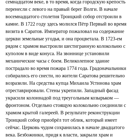
семнадцатом веке, в то время, когда городскую крепость
перенесли с левого на правый берег Волги. В начале
восемнадцатого столетия Троицкий собор отстроили в
камне. В 1722 году здесь молился Пётр Первый во время
визита в Саратов. Император пожаловал на содержание
церкви земельные угодья, и она процветала. В 1723-ем
рядом с храмом выстроили шестигранную колокольню с
куполом в виде конуса. На звоннице установили
механические часы с боем. Великолепное здание
пострадало во время пожара 1774 года. Градоначальники
собирались его снести, но жители Саратова решительно
возразили. На средства купца Михаила Устинова храм
отреставрировали. Стены укрепили. Западный фасад
украсили колоннадой под треугольным козырьком —
фронтоном. Отдельно стоящую колокольню соединили с
храмом крытой галереей. В результате реконструкции
Троицкий собор приобрёл тот облик, который имеет
сейчас. Церковь чудом сохранилась в начале двадцатого
века. Безбожники, придя к власти, закрыли храм и