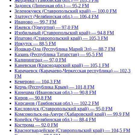
Жердевка (Тамбовская обл.) — 103,3 FM
Задонск (Липецкая обл.) — 95,2 FM
Зеленокумск (Ставропольский край) — 100,0 FM
Златоуст (Челябинская обл.) — 106,4 FM
Иваново — 99,7 FM
Ижевск (Удмуртия) — 97,0 FM
Изобильный (Ставропольский край) — 94,8 FM
Ипатово (Ставропольский край) — 105,3 FM
Иркутск — 88,5 FM
Йошкар-Ола (Республика Марий Эл) — 88,7 FM
Казань (Республика Татарстан) — 95,5 FM
Калининград — 97,0 FM
Каневская (Краснодарский край) — 105,1 FM
Карачаевск (Карачаево-Черкесская республика) — 102,3
FM
Кемерово — 104,3 FM
Керчь (Республика Крым) — 101,8 FM
Кинешма (Ивановская обл.) — 90,8 FM
Киров — 90,8 FM
Кирсанов (Тамбовская обл.) — 102,2 FM
Кисловодск (Ставропольский край) — 95,0 FM
Комсомольск-на-Амуре (Хабаровский край) — 99,9 FM
Копейск (Челябинская обл.) — 88,4 FM
Кострома — 92,0 FM
Красногвардейское (Ставропольский край) — 104,5 FM