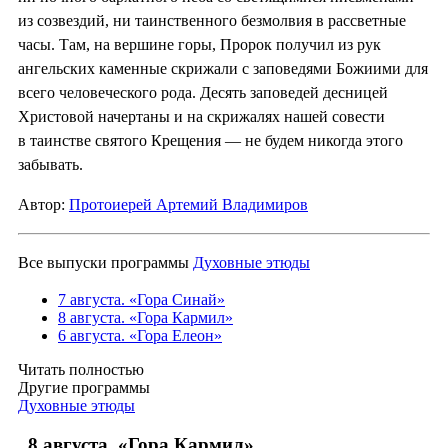
из созвездий, ни таинственного безмолвия в рассветные
часы. Там, на вершине горы, Пророк получил из рук
ангельских каменные скрижали с заповедями Божиими для
всего человеческого рода. Десять заповедей десницей
Христовой начертаны и на скрижалях нашей совести
в таинстве святого Крещения — не будем никогда этого
забывать.
Автор:
Протоиерей Артемий Владимиров
Все выпуски программы
Духовные этюды
7 августа. «Гора Синай»
8 августа. «Гора Кармил»
6 августа. «Гора Елеон»
Читать полностью
Другие программы
Духовные этюды
8 августа. «Гора Кармил»