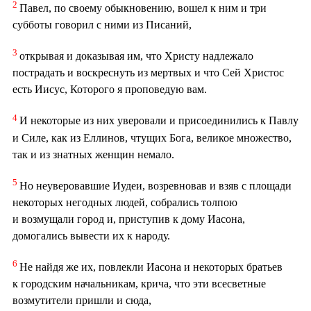
2
Павел, по своему обыкновению, вошел к ним и три
субботы говорил с ними из Писаний,
3
открывая и доказывая им, что Христу надлежало
пострадать и воскреснуть из мертвых и что Сей Христос
есть Иисус, Которого я проповедую вам.
4
И некоторые из них уверовали и присоединились к Павлу
и Силе, как из Еллинов, чтущих Бога, великое множество,
так и из знатных женщин немало.
5
Но неуверовавшие Иудеи, возревновав и взяв с площади
некоторых негодных людей, собрались толпою
и возмущали город и, приступив к дому Иасона,
домогались вывести их к народу.
6
Не найдя же их, повлекли Иасона и некоторых братьев
к городским начальникам, крича, что эти всесветные
возмутители пришли и сюда,