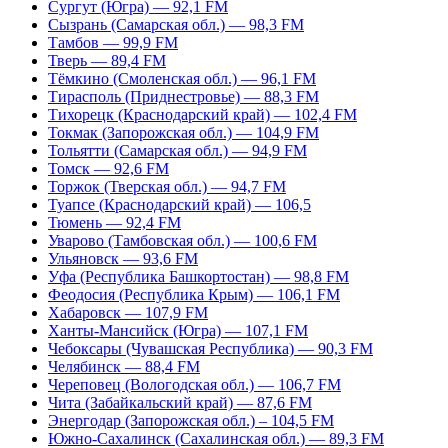
Сургут (Югра) — 92,1 FM
Сызрань (Самарская обл.) — 98,3 FM
Тамбов — 99,9 FM
Тверь — 89,4 FM
Тёмкино (Смоленская обл.) — 96,1 FM
Тирасполь (Приднестровье) — 88,3 FM
Тихорецк (Краснодарский край) — 102,4 FM
Токмак (Запорожская обл.) — 104,9 FM
Тольятти (Самарская обл.) — 94,9 FM
Томск — 92,6 FM
Торжок (Тверская обл.) — 94,7 FM
Туапсе (Краснодарский край) — 106,5
Тюмень — 92,4 FM
Уварово (Тамбовская обл.) — 100,6 FM
Ульяновск — 93,6 FM
Уфа (Республика Башкортостан) — 98,8 FM
Феодосия (Республика Крым) — 106,1 FM
Хабаровск — 107,9 FM
Ханты-Мансийск (Югра) — 107,1 FM
Чебоксары (Чувашская Республика) — 90,3 FM
Челябинск — 88,4 FM
Череповец (Вологодская обл.) — 106,7 FM
Чита (Забайкальский край) — 87,6 FM
Энергодар (Запорожская обл.) – 104,5 FM
Южно-Сахалинск (Сахалинская обл.) — 89,3 FM