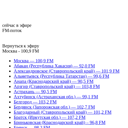
сейчас в эфире
FM-поток
Вернуться к эфиру
Москва - 100,9 FM
Москва — 100,9 FM
Абакан (Республика Хакасия) — 92,0 FM
Александровское (Ставропольский край) — 101,9 FM
Альметьевск (Республика Татарстан) — 99,6 FM
Анапа (Краснодарский край) — 90,5 FM
Арзгир (Ставропольский край) — 103,8 FM
Астрахань — 90,5 FM
Ахтубинск (Астраханская обл.) — 99,1 FM
Белгород — 103,2 FM
Бердянск (Запорожская обл.) — 102,7 FM
Благодарный (Ставропольский край) — 101,2 FM
Братск (Иркутская обл.) — 107,2 FM
Бриньковская (Краснодарский край) – 96,8 FM
Брянск — 98,2 FM