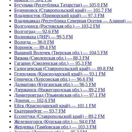
Бугульма (Республика Татарстан) — 105,9 FM
Буденновск (Ставропольский край) — 101,7 FM
Владивосток (Приморский край) — 97,3 FM
Владикавказ (Республика Северная Осетия — Алания) —
Волгодонск (Ростовская обл.) — 103,2 FM
Волгоград — 92,6 FM
Волноваха (ДНР) — 99,5 FM
Вологда — 96,0 FM
Воронеж — 89,4 FM
Вышний Волочек (Тверская обл.) — 104,5 FM
Вязьма (Смоленская обл.) — 88,3 FM
Гагарин (Смоленская обл.) — 95,3 FM
Галюгаевская (Ставропольский край) — 89,8 FM
Геленджик (Краснодарский край) — 93,1 FM
Геническ (Херсонская обл.) — 96,6 FM
Далматово (Курганская обл.) — 96,5 FM
Дзержинск (Нижегородская обл.) — 89,2 FM
Димитровград (Ульяновская обл.) — 97,1 FM
Донецк — 102,6 FM
Ейск (Краснодарский край) — 101,1 FM
Екатеринбург — 93,7 FM
Ессентуки (Ставропольский край) – 89,2 FM
Железногорск (Курская обл.) — 94,0 FM
Жердевка (Тамбовская обл.) — 103,3 FM