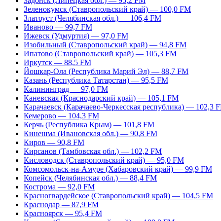
Задонск (Липецкая обл.) — 95,2 FM
Зеленокумск (Ставропольский край) — 100,0 FM
Златоуст (Челябинская обл.) — 106,4 FM
Иваново — 99,7 FM
Ижевск (Удмуртия) — 97,0 FM
Изобильный (Ставропольский край) — 94,8 FM
Ипатово (Ставропольский край) — 105,3 FM
Иркутск — 88,5 FM
Йошкар-Ола (Республика Марий Эл) — 88,7 FM
Казань (Республика Татарстан) — 95,5 FM
Калининград — 97,0 FM
Каневская (Краснодарский край) — 105,1 FM
Карачаевск (Карачаево-Черкесская республика) — 102,3 
Кемерово — 104,3 FM
Керчь (Республика Крым) — 101,8 FM
Кинешма (Ивановская обл.) — 90,8 FM
Киров — 90,8 FM
Кирсанов (Тамбовская обл.) — 102,2 FM
Кисловодск (Ставропольский край) — 95,0 FM
Комсомольск-на-Амуре (Хабаровский край) — 99,9 FM
Копейск (Челябинская обл.) — 88,4 FM
Кострома — 92,0 FM
Красногвардейское (Ставропольский край) — 104,5 FM
Краснодар — 87,9 FM
Красноярск — 95,4 FM