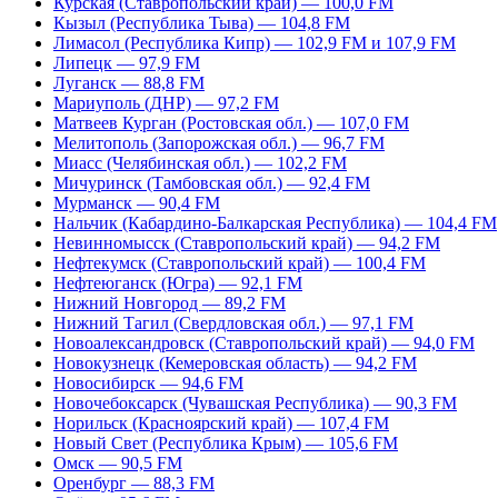
Курская (Ставропольский край) — 100,0 FM
Кызыл (Республика Тыва) — 104,8 FM
Лимасол (Республика Кипр) — 102,9 FM и 107,9 FM
Липецк — 97,9 FM
Луганск — 88,8 FM
Мариуполь (ДНР) — 97,2 FM
Матвеев Курган (Ростовская обл.) — 107,0 FM
Мелитополь (Запорожская обл.) — 96,7 FM
Миасс (Челябинская обл.) — 102,2 FM
Мичуринск (Тамбовская обл.) — 92,4 FM
Мурманск — 90,4 FM
Нальчик (Кабардино-Балкарская Республика) — 104,4 FM
Невинномысск (Ставропольский край) — 94,2 FM
Нефтекумск (Ставропольский край) — 100,4 FM
Нефтеюганск (Югра) — 92,1 FM
Нижний Новгород — 89,2 FM
Нижний Тагил (Свердловская обл.) — 97,1 FM
Новоалександровск (Ставропольский край) — 94,0 FM
Новокузнецк (Кемеровская область) — 94,2 FM
Новосибирск — 94,6 FM
Новочебоксарск (Чувашская Республика) — 90,3 FM
Норильск (Красноярский край) — 107,4 FM
Новый Свет (Республика Крым) — 105,6 FM
Омск — 90,5 FM
Оренбург — 88,3 FM