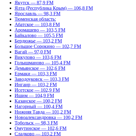
Якутск — 87,9 FM
Ялта (Республика Крым) — 106,8 FM
Ярославль — 98,3 FM
Тюменская область:
Абатское — 103,8 FM
Аромашево — 103,5 FM
Байкалово — 105,5 FM
Бердюжье — 103,2 FM
Большое Сорокино — 102,7 FM
Вагай — 97,0 FM
Викулово — 103,6 FM
Голышманово — 105,4 FM
Демьянское — 102,6 FM
Ермаки — 103,3 FM
Заводоуковск — 103,3 FM
Ингаир — 103,2 FM
Исетское — 102,9 FM
Ишим — 104,9 FM
Казанское — 100,2 FM
Нагорный — 100,4 FM
Нижняя Тавда — 101,2 FM
Новоалександровка — 100,2 FM
Тобольск — 98,3 FM
Омутинское — 102,6 FM
Сладково — 103,2 FM