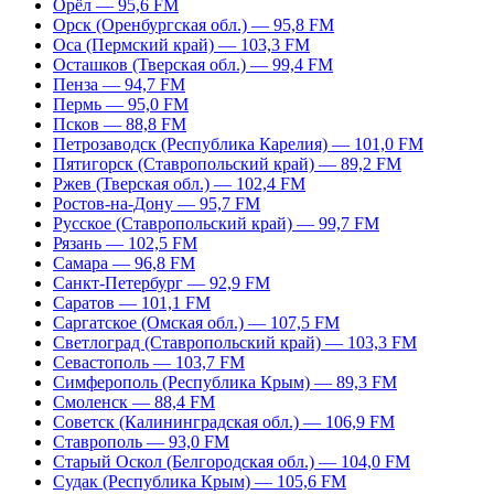
Орёл — 95,6 FM
Орск (Оренбургская обл.) — 95,8 FM
Оса (Пермский край) — 103,3 FM
Осташков (Тверская обл.) — 99,4 FM
Пенза — 94,7 FM
Пермь — 95,0 FM
Псков — 88,8 FM
Петрозаводск (Республика Карелия) — 101,0 FM
Пятигорск (Ставропольский край) — 89,2 FM
Ржев (Тверская обл.) — 102,4 FM
Ростов-на-Дону — 95,7 FM
Русское (Ставропольский край) — 99,7 FM
Рязань — 102,5 FM
Самара — 96,8 FM
Санкт-Петербург — 92,9 FM
Саратов — 101,1 FM
Саргатское (Омская обл.) — 107,5 FM
Светлоград (Ставропольский край) — 103,3 FM
Севастополь — 103,7 FM
Симферополь (Республика Крым) — 89,3 FM
Смоленск — 88,4 FM
Советск (Калининградская обл.) — 106,9 FM
Ставрополь — 93,0 FM
Старый Оскол (Белгородская обл.) — 104,0 FM
Судак (Республика Крым) — 105,6 FM