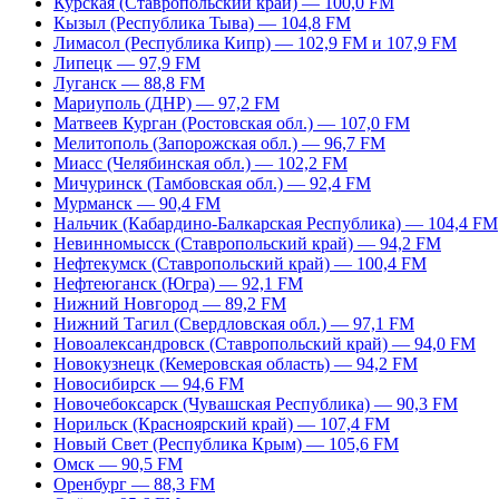
Курская (Ставропольский край) — 100,0 FM
Кызыл (Республика Тыва) — 104,8 FM
Лимасол (Республика Кипр) — 102,9 FM и 107,9 FM
Липецк — 97,9 FM
Луганск — 88,8 FM
Мариуполь (ДНР) — 97,2 FM
Матвеев Курган (Ростовская обл.) — 107,0 FM
Мелитополь (Запорожская обл.) — 96,7 FM
Миасс (Челябинская обл.) — 102,2 FM
Мичуринск (Тамбовская обл.) — 92,4 FM
Мурманск — 90,4 FM
Нальчик (Кабардино-Балкарская Республика) — 104,4 FM
Невинномысск (Ставропольский край) — 94,2 FM
Нефтекумск (Ставропольский край) — 100,4 FM
Нефтеюганск (Югра) — 92,1 FM
Нижний Новгород — 89,2 FM
Нижний Тагил (Свердловская обл.) — 97,1 FM
Новоалександровск (Ставропольский край) — 94,0 FM
Новокузнецк (Кемеровская область) — 94,2 FM
Новосибирск — 94,6 FM
Новочебоксарск (Чувашская Республика) — 90,3 FM
Норильск (Красноярский край) — 107,4 FM
Новый Свет (Республика Крым) — 105,6 FM
Омск — 90,5 FM
Оренбург — 88,3 FM