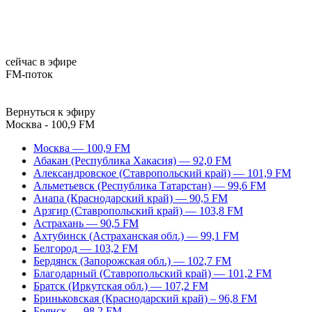
сейчас в эфире
FM-поток
Вернуться к эфиру
Москва - 100,9 FM
Москва — 100,9 FM
Абакан (Республика Хакасия) — 92,0 FM
Александровское (Ставропольский край) — 101,9 FM
Альметьевск (Республика Татарстан) — 99,6 FM
Анапа (Краснодарский край) — 90,5 FM
Арзгир (Ставропольский край) — 103,8 FM
Астрахань — 90,5 FM
Ахтубинск (Астраханская обл.) — 99,1 FM
Белгород — 103,2 FM
Бердянск (Запорожская обл.) — 102,7 FM
Благодарный (Ставропольский край) — 101,2 FM
Братск (Иркутская обл.) — 107,2 FM
Бриньковская (Краснодарский край) – 96,8 FM
Брянск — 98,2 FM