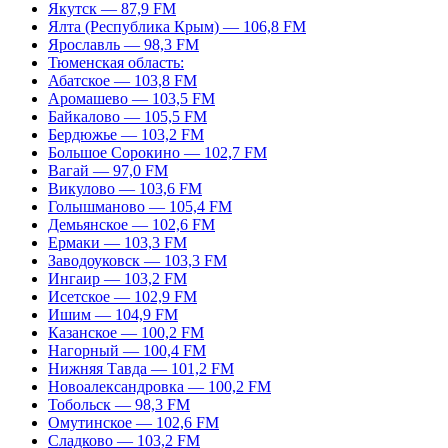
Якутск — 87,9 FM
Ялта (Республика Крым) — 106,8 FM
Ярославль — 98,3 FM
Тюменская область:
Абатское — 103,8 FM
Аромашево — 103,5 FM
Байкалово — 105,5 FM
Бердюжье — 103,2 FM
Большое Сорокино — 102,7 FM
Вагай — 97,0 FM
Викулово — 103,6 FM
Голышманово — 105,4 FM
Демьянское — 102,6 FM
Ермаки — 103,3 FM
Заводоуковск — 103,3 FM
Ингаир — 103,2 FM
Исетское — 102,9 FM
Ишим — 104,9 FM
Казанское — 100,2 FM
Нагорный — 100,4 FM
Нижняя Тавда — 101,2 FM
Новоалександровка — 100,2 FM
Тобольск — 98,3 FM
Омутинское — 102,6 FM
Сладково — 103,2 FM