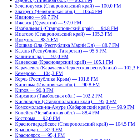
Задонск (Липецкая обл.) — 95,2 FM
Зеленокумск (Ставропольский край) — 100,0 FM
Златоуст (Челябинская обл.) — 106,4 FM
Иваново — 99,7 FM
Ижевск (Удмуртия) — 97,0 FM
Изобильный (Ставропольский край) — 94,8 FM
Ипатово (Ставропольский край) — 105,3 FM
Иркутск — 88,5 FM
Йошкар-Ола (Республика Марий Эл) — 88,7 FM
Казань (Республика Татарстан) — 95,5 FM
Калининград — 97,0 FM
Каневская (Краснодарский край) — 105,1 FM
Карачаевск (Карачаево-Черкесская республика) — 102,3 
Кемерово — 104,3 FM
Керчь (Республика Крым) — 101,8 FM
Кинешма (Ивановская обл.) — 90,8 FM
Киров — 90,8 FM
Кирсанов (Тамбовская обл.) — 102,2 FM
Кисловодск (Ставропольский край) — 95,0 FM
Комсомольск-на-Амуре (Хабаровский край) — 99,9 FM
Копейск (Челябинская обл.) — 88,4 FM
Кострома — 92,0 FM
Красногвардейское (Ставропольский край) — 104,5 FM
Краснодар — 87,9 FM
Красноярск — 95,4 FM