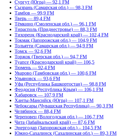
Сургут (Югра) — 92,1 FM
Сызрань (Самарская обл.) — 98,3 FM
Тамбов — 99,9 FM
Тверь — 89,4 FM
Тёмкино (Смоленская обл.) — 96,1 FM
Тирасполь (Приднестровье) — 88,3 FM
Тихорецк (Краснодарский край) — 102,4 FM
Токмак (Запорожская обл.) — 104,9 FM
Тольятти (Самарская обл.) — 94,9 FM
Томск — 92,6 FM
Торжок (Тверская обл.) — 94,7 FM
Туапсе (Краснодарский край) — 106,5
Тюмень — 92,4 FM
Уварово (Тамбовская обл.) — 100,6 FM
Ульяновск — 93,6 FM
Уфа (Республика Башкортостан) — 98,8 FM
Феодосия (Республика Крым) — 106,1 FM
Хабаровск — 107,9 FM
Ханты-Мансийск (Югра) — 107,1 FM
Чебоксары (Чувашская Республика) — 90,3 FM
Челябинск — 88,4 FM
Череповец (Вологодская обл.) — 106,7 FM
Чита (Забайкальский край) — 87,6 FM
Энергодар (Запорожская обл.) – 104,5 FM
Южно-Сахалинск (Сахалинская обл.) — 89,3 FM