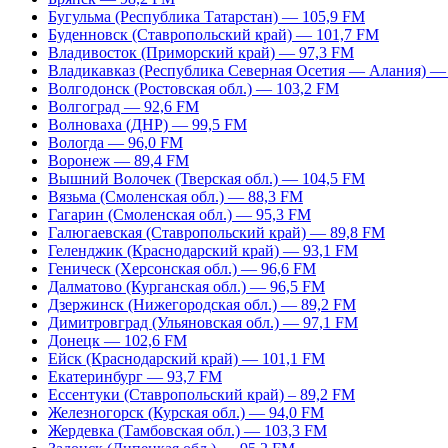
Бугульма (Республика Татарстан) — 105,9 FM
Буденновск (Ставропольский край) — 101,7 FM
Владивосток (Приморский край) — 97,3 FM
Владикавказ (Республика Северная Осетия — Алания) —
Волгодонск (Ростовская обл.) — 103,2 FM
Волгоград — 92,6 FM
Волноваха (ДНР) — 99,5 FM
Вологда — 96,0 FM
Воронеж — 89,4 FM
Вышний Волочек (Тверская обл.) — 104,5 FM
Вязьма (Смоленская обл.) — 88,3 FM
Гагарин (Смоленская обл.) — 95,3 FM
Галюгаевская (Ставропольский край) — 89,8 FM
Геленджик (Краснодарский край) — 93,1 FM
Геническ (Херсонская обл.) — 96,6 FM
Далматово (Курганская обл.) — 96,5 FM
Дзержинск (Нижегородская обл.) — 89,2 FM
Димитровград (Ульяновская обл.) — 97,1 FM
Донецк — 102,6 FM
Ейск (Краснодарский край) — 101,1 FM
Екатеринбург — 93,7 FM
Ессентуки (Ставропольский край) – 89,2 FM
Железногорск (Курская обл.) — 94,0 FM
Жердевка (Тамбовская обл.) — 103,3 FM