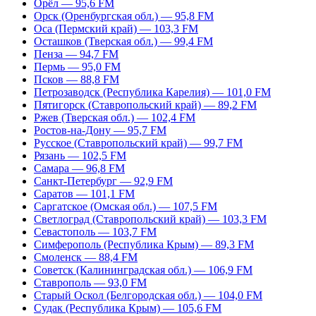
Орёл — 95,6 FM
Орск (Оренбургская обл.) — 95,8 FM
Оса (Пермский край) — 103,3 FM
Осташков (Тверская обл.) — 99,4 FM
Пенза — 94,7 FM
Пермь — 95,0 FM
Псков — 88,8 FM
Петрозаводск (Республика Карелия) — 101,0 FM
Пятигорск (Ставропольский край) — 89,2 FM
Ржев (Тверская обл.) — 102,4 FM
Ростов-на-Дону — 95,7 FM
Русское (Ставропольский край) — 99,7 FM
Рязань — 102,5 FM
Самара — 96,8 FM
Санкт-Петербург — 92,9 FM
Саратов — 101,1 FM
Саргатское (Омская обл.) — 107,5 FM
Светлоград (Ставропольский край) — 103,3 FM
Севастополь — 103,7 FM
Симферополь (Республика Крым) — 89,3 FM
Смоленск — 88,4 FM
Советск (Калининградская обл.) — 106,9 FM
Ставрополь — 93,0 FM
Старый Оскол (Белгородская обл.) — 104,0 FM
Судак (Республика Крым) — 105,6 FM