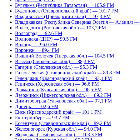
Бугульма (Республика Татарстан) — 105,9 FM
Буденновск (Ставропольский край) — 101,7 FM
Владивосток (Приморский край) — 97,3 FM
Владикавказ (Республика Северная Осетия — Алания) —
Волгодонск (Ростовская обл.) — 103,2 FM
Волгоград — 92,6 FM
Волноваха (ДНР) — 99,5 FM
Вологда — 96,0 FM
Воронеж — 89,4 FM
Вышний Волочек (Тверская обл.) — 104,5 FM
Вязьма (Смоленская обл.) — 88,3 FM
Гагарин (Смоленская обл.) — 95,3 FM
Галюгаевская (Ставропольский край) — 89,8 FM
Геленджик (Краснодарский край) — 93,1 FM
Геническ (Херсонская обл.) — 96,6 FM
Далматово (Курганская обл.) — 96,5 FM
Дзержинск (Нижегородская обл.) — 89,2 FM
Димитровград (Ульяновская обл.) — 97,1 FM
Донецк — 102,6 FM
Ейск (Краснодарский край) — 101,1 FM
Екатеринбург — 93,7 FM
Ессентуки (Ставропольский край) – 89,2 FM
Железногорск (Курская обл.) — 94,0 FM
Жердевка (Тамбовская обл.) — 103,3 FM