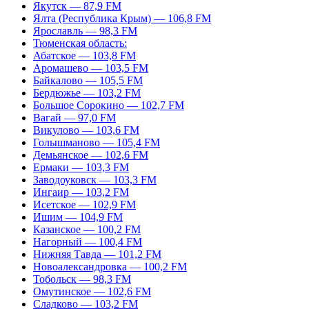
Якутск — 87,9 FM
Ялта (Республика Крым) — 106,8 FM
Ярославль — 98,3 FM
Тюменская область:
Абатское — 103,8 FM
Аромашево — 103,5 FM
Байкалово — 105,5 FM
Бердюжье — 103,2 FM
Большое Сорокино — 102,7 FM
Вагай — 97,0 FM
Викулово — 103,6 FM
Голышманово — 105,4 FM
Демьянское — 102,6 FM
Ермаки — 103,3 FM
Заводоуковск — 103,3 FM
Ингаир — 103,2 FM
Исетское — 102,9 FM
Ишим — 104,9 FM
Казанское — 100,2 FM
Нагорный — 100,4 FM
Нижняя Тавда — 101,2 FM
Новоалександровка — 100,2 FM
Тобольск — 98,3 FM
Омутинское — 102,6 FM
Сладково — 103,2 FM