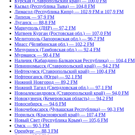
Курская (Ставропольский край) — 100,0 FM
Кызыл (Республика Тыва) — 104,8 FM
Лимасол (Республика Кипр) — 102,9 FM и 107,9 FM
Липецк — 97,9 FM
Луганск — 88,8 FM
Мариуполь (ДНР) — 97,2 FM
Матвеев Курган (Ростовская обл.) — 107,0 FM
Мелитополь (Запорожская обл.) — 96,7 FM
Миасс (Челябинская обл.) — 102,2 FM
Мичуринск (Тамбовская обл.) — 92,4 FM
Мурманск — 90,4 FM
Нальчик (Кабардино-Балкарская Республика) — 104,4 FM
Невинномысск (Ставропольский край) — 94,2 FM
Нефтекумск (Ставропольский край) — 100,4 FM
Нефтеюганск (Югра) — 92,1 FM
Нижний Новгород — 89,2 FM
Нижний Тагил (Свердловская обл.) — 97,1 FM
Новоалександровск (Ставропольский край) — 94,0 FM
Новокузнецк (Кемеровская область) — 94,2 FM
Новосибирск — 94,6 FM
Новочебоксарск (Чувашская Республика) — 90,3 FM
Норильск (Красноярский край) — 107,4 FM
Новый Свет (Республика Крым) — 105,6 FM
Омск — 90,5 FM
Оренбург — 88,3 FM