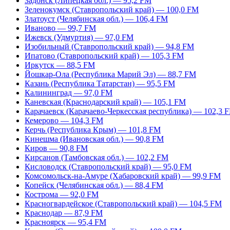
Задонск (Липецкая обл.) — 95,2 FM
Зеленокумск (Ставропольский край) — 100,0 FM
Златоуст (Челябинская обл.) — 106,4 FM
Иваново — 99,7 FM
Ижевск (Удмуртия) — 97,0 FM
Изобильный (Ставропольский край) — 94,8 FM
Ипатово (Ставропольский край) — 105,3 FM
Иркутск — 88,5 FM
Йошкар-Ола (Республика Марий Эл) — 88,7 FM
Казань (Республика Татарстан) — 95,5 FM
Калининград — 97,0 FM
Каневская (Краснодарский край) — 105,1 FM
Карачаевск (Карачаево-Черкесская республика) — 102,3 
Кемерово — 104,3 FM
Керчь (Республика Крым) — 101,8 FM
Кинешма (Ивановская обл.) — 90,8 FM
Киров — 90,8 FM
Кирсанов (Тамбовская обл.) — 102,2 FM
Кисловодск (Ставропольский край) — 95,0 FM
Комсомольск-на-Амуре (Хабаровский край) — 99,9 FM
Копейск (Челябинская обл.) — 88,4 FM
Кострома — 92,0 FM
Красногвардейское (Ставропольский край) — 104,5 FM
Краснодар — 87,9 FM
Красноярск — 95,4 FM