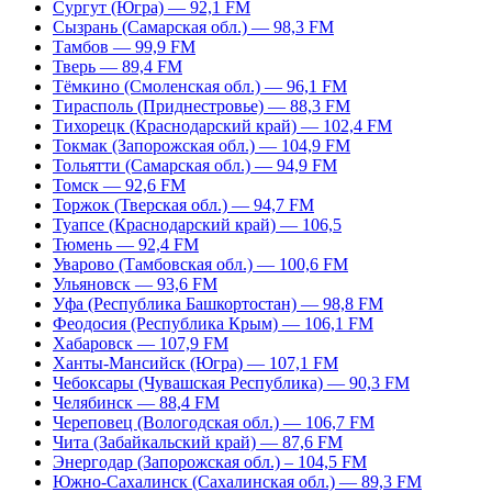
Сургут (Югра) — 92,1 FM
Сызрань (Самарская обл.) — 98,3 FM
Тамбов — 99,9 FM
Тверь — 89,4 FM
Тёмкино (Смоленская обл.) — 96,1 FM
Тирасполь (Приднестровье) — 88,3 FM
Тихорецк (Краснодарский край) — 102,4 FM
Токмак (Запорожская обл.) — 104,9 FM
Тольятти (Самарская обл.) — 94,9 FM
Томск — 92,6 FM
Торжок (Тверская обл.) — 94,7 FM
Туапсе (Краснодарский край) — 106,5
Тюмень — 92,4 FM
Уварово (Тамбовская обл.) — 100,6 FM
Ульяновск — 93,6 FM
Уфа (Республика Башкортостан) — 98,8 FM
Феодосия (Республика Крым) — 106,1 FM
Хабаровск — 107,9 FM
Ханты-Мансийск (Югра) — 107,1 FM
Чебоксары (Чувашская Республика) — 90,3 FM
Челябинск — 88,4 FM
Череповец (Вологодская обл.) — 106,7 FM
Чита (Забайкальский край) — 87,6 FM
Энергодар (Запорожская обл.) – 104,5 FM
Южно-Сахалинск (Сахалинская обл.) — 89,3 FM