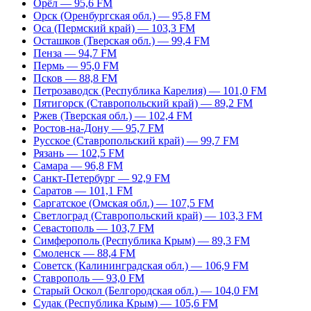
Орёл — 95,6 FM
Орск (Оренбургская обл.) — 95,8 FM
Оса (Пермский край) — 103,3 FM
Осташков (Тверская обл.) — 99,4 FM
Пенза — 94,7 FM
Пермь — 95,0 FM
Псков — 88,8 FM
Петрозаводск (Республика Карелия) — 101,0 FM
Пятигорск (Ставропольский край) — 89,2 FM
Ржев (Тверская обл.) — 102,4 FM
Ростов-на-Дону — 95,7 FM
Русское (Ставропольский край) — 99,7 FM
Рязань — 102,5 FM
Самара — 96,8 FM
Санкт-Петербург — 92,9 FM
Саратов — 101,1 FM
Саргатское (Омская обл.) — 107,5 FM
Светлоград (Ставропольский край) — 103,3 FM
Севастополь — 103,7 FM
Симферополь (Республика Крым) — 89,3 FM
Смоленск — 88,4 FM
Советск (Калининградская обл.) — 106,9 FM
Ставрополь — 93,0 FM
Старый Оскол (Белгородская обл.) — 104,0 FM
Судак (Республика Крым) — 105,6 FM