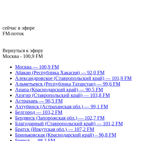
сейчас в эфире
FM-поток
Вернуться к эфиру
Москва - 100,9 FM
Москва — 100,9 FM
Абакан (Республика Хакасия) — 92,0 FM
Александровское (Ставропольский край) — 101,9 FM
Альметьевск (Республика Татарстан) — 99,6 FM
Анапа (Краснодарский край) — 90,5 FM
Арзгир (Ставропольский край) — 103,8 FM
Астрахань — 90,5 FM
Ахтубинск (Астраханская обл.) — 99,1 FM
Белгород — 103,2 FM
Бердянск (Запорожская обл.) — 102,7 FM
Благодарный (Ставропольский край) — 101,2 FM
Братск (Иркутская обл.) — 107,2 FM
Бриньковская (Краснодарский край) – 96,8 FM
Брянск — 98,2 FM