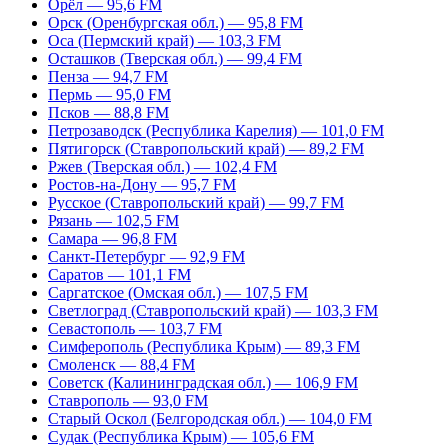
Орёл — 95,6 FM
Орск (Оренбургская обл.) — 95,8 FM
Оса (Пермский край) — 103,3 FM
Осташков (Тверская обл.) — 99,4 FM
Пенза — 94,7 FM
Пермь — 95,0 FM
Псков — 88,8 FM
Петрозаводск (Республика Карелия) — 101,0 FM
Пятигорск (Ставропольский край) — 89,2 FM
Ржев (Тверская обл.) — 102,4 FM
Ростов-на-Дону — 95,7 FM
Русское (Ставропольский край) — 99,7 FM
Рязань — 102,5 FM
Самара — 96,8 FM
Санкт-Петербург — 92,9 FM
Саратов — 101,1 FM
Саргатское (Омская обл.) — 107,5 FM
Светлоград (Ставропольский край) — 103,3 FM
Севастополь — 103,7 FM
Симферополь (Республика Крым) — 89,3 FM
Смоленск — 88,4 FM
Советск (Калининградская обл.) — 106,9 FM
Ставрополь — 93,0 FM
Старый Оскол (Белгородская обл.) — 104,0 FM
Судак (Республика Крым) — 105,6 FM