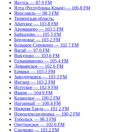
Якутск — 87,9 FM
Ялта (Республика Крым) — 106,8 FM
Ярославль — 98,3 FM
Тюменская область:
Абатское — 103,8 FM
Аромашево — 103,5 FM
Байкалово — 105,5 FM
Бердюжье — 103,2 FM
Большое Сорокино — 102,7 FM
Вагай — 97,0 FM
Викулово — 103,6 FM
Голышманово — 105,4 FM
Демьянское — 102,6 FM
Ермаки — 103,3 FM
Заводоуковск — 103,3 FM
Ингаир — 103,2 FM
Исетское — 102,9 FM
Ишим — 104,9 FM
Казанское — 100,2 FM
Нагорный — 100,4 FM
Нижняя Тавда — 101,2 FM
Новоалександровка — 100,2 FM
Тобольск — 98,3 FM
Омутинское — 102,6 FM
Сладково — 103,2 FM