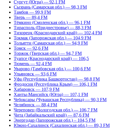
Сургут (Югра) — 92,1 FM
Сызрань (Самарская обл.) — 98,3 FM
Тамбов — 99,9 FM
Тверь — 89,4 FM
Тёмкино (Смоленская обл.) — 96,1 FM
Тирасполь (Приднестровье) — 88,3 FM
Тихорецк (Краснодарский край) — 102,4 FM
Токмак (Запорожская обл.) — 104,9 FM
Тольятти (Самарская обл.) — 94,9 FM
Томск — 92,6 FM
Торжок (Тверская обл.) — 94,7 FM
Туапсе (Краснодарский край) — 106,5
Тюмень — 92,4 FM
Уварово (Тамбовская обл.) — 100,6 FM
Ульяновск — 93,6 FM
Уфа (Республика Башкортостан) — 98,8 FM
Феодосия (Республика Крым) — 106,1 FM
Хабаровск — 107,9 FM
Ханты-Мансийск (Югра) — 107,1 FM
Чебоксары (Чувашская Республика) — 90,3 FM
Челябинск — 88,4 FM
Череповец (Вологодская обл.) — 106,7 FM
Чита (Забайкальский край) — 87,6 FM
Энергодар (Запорожская обл.) – 104,5 FM
Южно-Сахалинск (Сахалинская обл.) — 89,3 FM