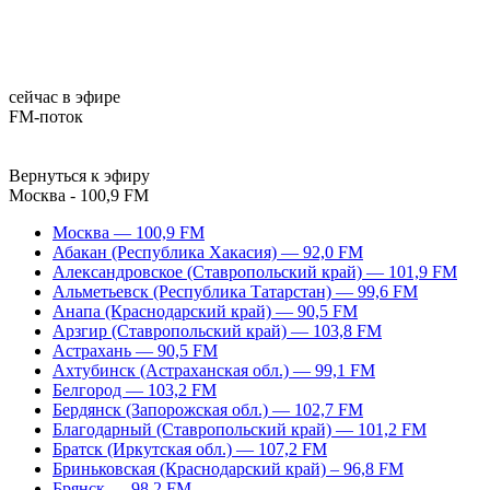
сейчас в эфире
FM-поток
Вернуться к эфиру
Москва - 100,9 FM
Москва — 100,9 FM
Абакан (Республика Хакасия) — 92,0 FM
Александровское (Ставропольский край) — 101,9 FM
Альметьевск (Республика Татарстан) — 99,6 FM
Анапа (Краснодарский край) — 90,5 FM
Арзгир (Ставропольский край) — 103,8 FM
Астрахань — 90,5 FM
Ахтубинск (Астраханская обл.) — 99,1 FM
Белгород — 103,2 FM
Бердянск (Запорожская обл.) — 102,7 FM
Благодарный (Ставропольский край) — 101,2 FM
Братск (Иркутская обл.) — 107,2 FM
Бриньковская (Краснодарский край) – 96,8 FM
Брянск — 98,2 FM