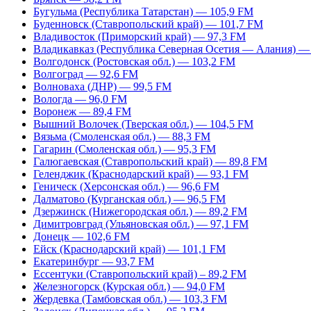
Бугульма (Республика Татарстан) — 105,9 FM
Буденновск (Ставропольский край) — 101,7 FM
Владивосток (Приморский край) — 97,3 FM
Владикавказ (Республика Северная Осетия — Алания) —
Волгодонск (Ростовская обл.) — 103,2 FM
Волгоград — 92,6 FM
Волноваха (ДНР) — 99,5 FM
Вологда — 96,0 FM
Воронеж — 89,4 FM
Вышний Волочек (Тверская обл.) — 104,5 FM
Вязьма (Смоленская обл.) — 88,3 FM
Гагарин (Смоленская обл.) — 95,3 FM
Галюгаевская (Ставропольский край) — 89,8 FM
Геленджик (Краснодарский край) — 93,1 FM
Геническ (Херсонская обл.) — 96,6 FM
Далматово (Курганская обл.) — 96,5 FM
Дзержинск (Нижегородская обл.) — 89,2 FM
Димитровград (Ульяновская обл.) — 97,1 FM
Донецк — 102,6 FM
Ейск (Краснодарский край) — 101,1 FM
Екатеринбург — 93,7 FM
Ессентуки (Ставропольский край) – 89,2 FM
Железногорск (Курская обл.) — 94,0 FM
Жердевка (Тамбовская обл.) — 103,3 FM