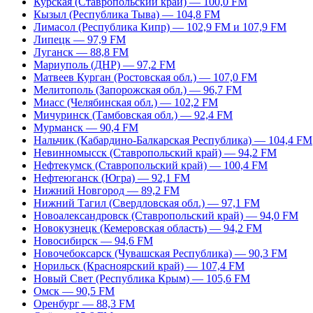
Курская (Ставропольский край) — 100,0 FM
Кызыл (Республика Тыва) — 104,8 FM
Лимасол (Республика Кипр) — 102,9 FM и 107,9 FM
Липецк — 97,9 FM
Луганск — 88,8 FM
Мариуполь (ДНР) — 97,2 FM
Матвеев Курган (Ростовская обл.) — 107,0 FM
Мелитополь (Запорожская обл.) — 96,7 FM
Миасс (Челябинская обл.) — 102,2 FM
Мичуринск (Тамбовская обл.) — 92,4 FM
Мурманск — 90,4 FM
Нальчик (Кабардино-Балкарская Республика) — 104,4 FM
Невинномысск (Ставропольский край) — 94,2 FM
Нефтекумск (Ставропольский край) — 100,4 FM
Нефтеюганск (Югра) — 92,1 FM
Нижний Новгород — 89,2 FM
Нижний Тагил (Свердловская обл.) — 97,1 FM
Новоалександровск (Ставропольский край) — 94,0 FM
Новокузнецк (Кемеровская область) — 94,2 FM
Новосибирск — 94,6 FM
Новочебоксарск (Чувашская Республика) — 90,3 FM
Норильск (Красноярский край) — 107,4 FM
Новый Свет (Республика Крым) — 105,6 FM
Омск — 90,5 FM
Оренбург — 88,3 FM