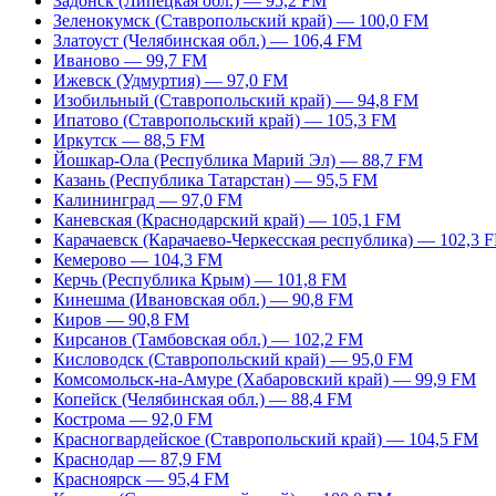
Задонск (Липецкая обл.) — 95,2 FM
Зеленокумск (Ставропольский край) — 100,0 FM
Златоуст (Челябинская обл.) — 106,4 FM
Иваново — 99,7 FM
Ижевск (Удмуртия) — 97,0 FM
Изобильный (Ставропольский край) — 94,8 FM
Ипатово (Ставропольский край) — 105,3 FM
Иркутск — 88,5 FM
Йошкар-Ола (Республика Марий Эл) — 88,7 FM
Казань (Республика Татарстан) — 95,5 FM
Калининград — 97,0 FM
Каневская (Краснодарский край) — 105,1 FM
Карачаевск (Карачаево-Черкесская республика) — 102,3 
Кемерово — 104,3 FM
Керчь (Республика Крым) — 101,8 FM
Кинешма (Ивановская обл.) — 90,8 FM
Киров — 90,8 FM
Кирсанов (Тамбовская обл.) — 102,2 FM
Кисловодск (Ставропольский край) — 95,0 FM
Комсомольск-на-Амуре (Хабаровский край) — 99,9 FM
Копейск (Челябинская обл.) — 88,4 FM
Кострома — 92,0 FM
Красногвардейское (Ставропольский край) — 104,5 FM
Краснодар — 87,9 FM
Красноярск — 95,4 FM