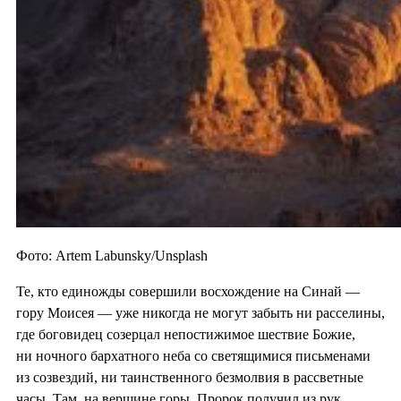
Фото: Artem Labunsky/Unsplash
Те, кто единожды совершили восхождение на Синай —
гору Моисея — уже никогда не могут забыть ни расселины,
где боговидец созерцал непостижимое шествие Божие,
ни ночного бархатного неба со светящимися письменами
из созвездий, ни таинственного безмолвия в рассветные
часы. Там, на вершине горы, Пророк получил из рук