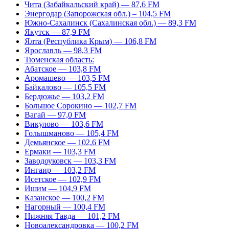
Чита (Забайкальский край) — 87,6 FM
Энергодар (Запорожская обл.) – 104,5 FM
Южно-Сахалинск (Сахалинская обл.) — 89,3 FM
Якутск — 87,9 FM
Ялта (Республика Крым) — 106,8 FM
Ярославль — 98,3 FM
Тюменская область:
Абатское — 103,8 FM
Аромашево — 103,5 FM
Байкалово — 105,5 FM
Бердюжье — 103,2 FM
Большое Сорокино — 102,7 FM
Вагай — 97,0 FM
Викулово — 103,6 FM
Голышманово — 105,4 FM
Демьянское — 102,6 FM
Ермаки — 103,3 FM
Заводоуковск — 103,3 FM
Ингаир — 103,2 FM
Исетское — 102,9 FM
Ишим — 104,9 FM
Казанское — 100,2 FM
Нагорный — 100,4 FM
Нижняя Тавда — 101,2 FM
Новоалександровка — 100,2 FM