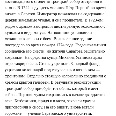
восемнадцатого столетия Троицкий собор отстроили в
камне. В 1722 году здесь молился Пётр Первый во время
визита в Саратов. Император пожаловал на содержание
церкви земельные угодья, и она процветала. В 1723-ем
рядом с храмом выстроили шестигранную колокольню с
куполом в виде конуса. На звоннице установили
механические часы с боем. Великолепное здание
пострадало во время пожара 1774 года. Градоначальники
собирались его снести, но жители Саратова решительно
возразили. На средства купца Михаила Устинова храм
отреставрировали. Стены укрепили. Западный фасад
украсили колоннадой под треугольным козырьком —
фронтоном. Отдельно стоящую колокольню соединили с
храмом крытой галереей. В результате реконструкции
Троицкий собор приобрёл тот облик, который имеет
сейчас. Церковь чудом сохранилась в начале двадцатого
века. Безбожники, придя к власти, закрыли храм и
приговорили к сносу. На его защиту вновь встали
горожане — ученые Саратовского университета,