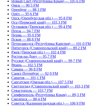
Новый Свет (Республика Крым) — 105,6 FM
Омск — 90,5 FM
Оренбург — 88,3 FM
Орёл — 95,6 FM
Орск (Оренбургская обл.) — 95,8 FM
Оса (Пермский край) — 103,3 FM
Осташков (Тверская обл.) — 99,4 FM
Пенза — 94,7 FM
Пермь — 95,0 FM
Псков — 88,8 FM
Петрозаводск (Республика Карелия) — 101,0 FM
Пятигорск (Ставропольский край) — 89,2 FM
Ржев (Тверская обл.) — 102,4 FM
Ростов-на-Дону — 95,7 FM
Русское (Ставропольский край) — 99,7 FM
Рязань — 102,5 FM
Самара — 96,8 FM
Санкт-Петербург — 92,9 FM
Саратов — 101,1 FM
Саргатское (Омская обл.) — 107,5 FM
Светлоград (Ставропольский край) — 103,3 FM
Севастополь — 103,7 FM
Симферополь (Республика Крым) — 89,3 FM
Смоленск — 88,4 FM
Советск (Калининградская обл.) — 106,9 FM