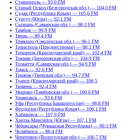
Ставрополь — 93,0 FM
Старый Оскол (Белгородская обл.) — 104,0 FM
Судак (Республика Крым) — 105,6 FM
Сургут (Югра) — 92,1 FM
Сызрань (Самарская обл.) — 98,3 FM
Тамбов — 99,9 FM
Тверь — 89,4 FM
Тёмкино (Смоленская обл.) — 96,1 FM
Тирасполь (Приднестровье) — 88,3 FM
Тихорецк (Краснодарский край) — 102,4 FM
Токмак (Запорожская обл.) — 104,9 FM
Тольятти (Самарская обл.) — 94,9 FM
Томск — 92,6 FM
Торжок (Тверская обл.) — 94,7 FM
Туапсе (Краснодарский край) — 106,5
Тюмень — 92,4 FM
Уварово (Тамбовская обл.) — 100,6 FM
Ульяновск — 93,6 FM
Уфа (Республика Башкортостан) — 98,8 FM
Феодосия (Республика Крым) — 106,1 FM
Хабаровск — 107,9 FM
Ханты-Мансийск (Югра) — 107,1 FM
Чебоксары (Чувашская Республика) — 90,3 FM
Челябинск — 88,4 FM
Череповец (Вологодская обл.) — 106,7 FM