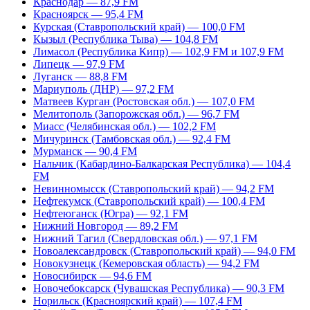
Краснодар — 87,9 FM
Красноярск — 95,4 FM
Курская (Ставропольский край) — 100,0 FM
Кызыл (Республика Тыва) — 104,8 FM
Лимасол (Республика Кипр) — 102,9 FM и 107,9 FM
Липецк — 97,9 FM
Луганск — 88,8 FM
Мариуполь (ДНР) — 97,2 FM
Матвеев Курган (Ростовская обл.) — 107,0 FM
Мелитополь (Запорожская обл.) — 96,7 FM
Миасс (Челябинская обл.) — 102,2 FM
Мичуринск (Тамбовская обл.) — 92,4 FM
Мурманск — 90,4 FM
Нальчик (Кабардино-Балкарская Республика) — 104,4
FM
Невинномысск (Ставропольский край) — 94,2 FM
Нефтекумск (Ставропольский край) — 100,4 FM
Нефтеюганск (Югра) — 92,1 FM
Нижний Новгород — 89,2 FM
Нижний Тагил (Свердловская обл.) — 97,1 FM
Новоалександровск (Ставропольский край) — 94,0 FM
Новокузнецк (Кемеровская область) — 94,2 FM
Новосибирск — 94,6 FM
Новочебоксарск (Чувашская Республика) — 90,3 FM
Норильск (Красноярский край) — 107,4 FM