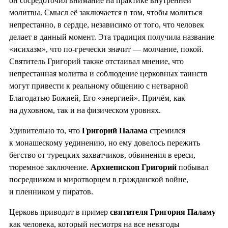
он сосредоточил внимание на практике внутренней
молитвы. Смысл её заключается в том, чтобы молиться
непрестанно, в сердце, независимо от того, что человек
делает в данный момент. Эта традиция получила название
«исихазм», что по-гречески значит — молчание, покой.
Святитель Григорий также отстаивал мнение, что
непрестанная молитва и соблюдение церковных таинств
могут привести к реальному общению с нетварной
Благодатью Божией, Его «энергией». Причём, как
на духовном, так и на физическом уровнях.
Удивительно то, что
Григорий Палама
стремился
к монашескому уединению, но ему довелось пережить
бегство от турецких захватчиков, обвинения в ереси,
тюремное заключение.
Архиепископ Григорий
побывал
посредником и миротворцем в гражданской войне,
и пленником у пиратов.
Церковь приводит в пример
святителя Григория Паламу
как человека, который несмотря на все невзгоды