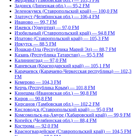
Жердевка (Тамбовская обл.) — 103,3 FM
Задонск (Липецкая обл.) — 95,2 FM
Зеленокумск (Ставропольский край) — 100,0 FM
Златоуст (Челябинская обл.) — 106,4 FM
Иваново — 99,7 FM
Ижевск (Удмуртия) — 97,0 FM
Изобильный (Ставропольский край) — 94,8 FM
Ипатово (Ставропольский край) — 105,3 FM
Иркутск — 88,5 FM
Йошкар-Ола (Республика Марий Эл) — 88,7 FM
Казань (Республика Татарстан) — 95,5 FM
Калининград — 97,0 FM
Каневская (Краснодарский край) — 105,1 FM
Карачаевск (Карачаево-Черкесская республика) — 102,3
FM
Кемерово — 104,3 FM
Керчь (Республика Крым) — 101,8 FM
Кинешма (Ивановская обл.) — 90,8 FM
Киров — 90,8 FM
Кирсанов (Тамбовская обл.) — 102,2 FM
Кисловодск (Ставропольский край) — 95,0 FM
Комсомольск-на-Амуре (Хабаровский край) — 99,9 FM
Копейск (Челябинская обл.) — 88,4 FM
Кострома — 92,0 FM
Красногвардейское (Ставропольский край) — 104,5 FM