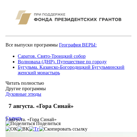
Все выпуски программы
География ВЕРЫ:
Саратов. Свято-Троицкий собор
Волноваха (ДНР). Путешествие по городу
Бугульма. Казанско-Богородицкий Бугульминский
женский монастырь
Читать полностью
Другие программы
Духовные этюды
7 августа. «Гора Синай»
Скачать
7 августа. «Гора Синай»
Поделиться