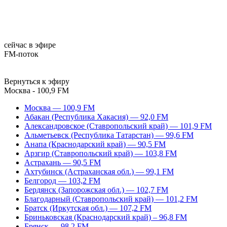
сейчас в эфире
FM-поток
Вернуться к эфиру
Москва - 100,9 FM
Москва — 100,9 FM
Абакан (Республика Хакасия) — 92,0 FM
Александровское (Ставропольский край) — 101,9 FM
Альметьевск (Республика Татарстан) — 99,6 FM
Анапа (Краснодарский край) — 90,5 FM
Арзгир (Ставропольский край) — 103,8 FM
Астрахань — 90,5 FM
Ахтубинск (Астраханская обл.) — 99,1 FM
Белгород — 103,2 FM
Бердянск (Запорожская обл.) — 102,7 FM
Благодарный (Ставропольский край) — 101,2 FM
Братск (Иркутская обл.) — 107,2 FM
Бриньковская (Краснодарский край) – 96,8 FM
Брянск — 98,2 FM