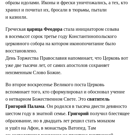
образы идолами. Иконы и фрески уничтожались, а тех, кто
хранил и почитал их, бросали в тюрьмы, пытали
и казнили.
Греческая
царица Феодора
стала инициатором созыва
в восемьсот сорок третье году Константинопольского
церковного собора на котором иконопочитание было
восстановлено.
День Торжества Православия напоминает, что Церковь вот
уже две тысячи лет, от самих апостолов сохраняет
неизменным Слово Божие.
Во второе воскресенье Великого поста Церковь
вспоминает того, кто сформулировал и обосновал учение
о нетварном Божественном Свете. Это
святитель
Григорий Палама
. Он родился в тысяча двести девяносто
шестом году в знатной семье.
Григорий
получил блестящее
образование, но в двадцать лет решил стать монахом
и ушёл на Афон, в монастырь Ватопед. Там