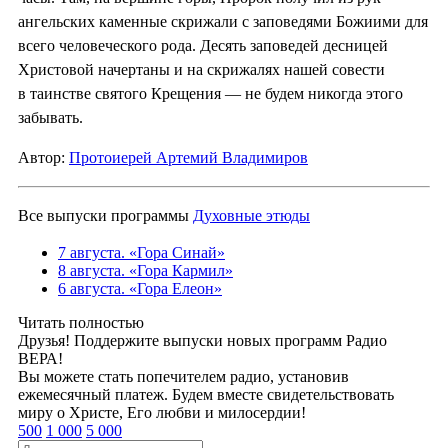
ангельских каменные скрижали с заповедями Божиими для
всего человеческого рода. Десять заповедей десницей
Христовой начертаны и на скрижалях нашей совести
в таинстве святого Крещения — не будем никогда этого
забывать.
Автор:
Протоиерей Артемий Владимиров
Все выпуски программы
Духовные этюды
7 августа. «Гора Синай»
8 августа. «Гора Кармил»
6 августа. «Гора Елеон»
Читать полностью
Друзья! Поддержите выпуски новых программ Радио
ВЕРА!
Вы можете стать попечителем радио, установив
ежемесячный платеж. Будем вместе свидетельствовать
миру о Христе, Его любви и милосердии!
500
1 000
5 000