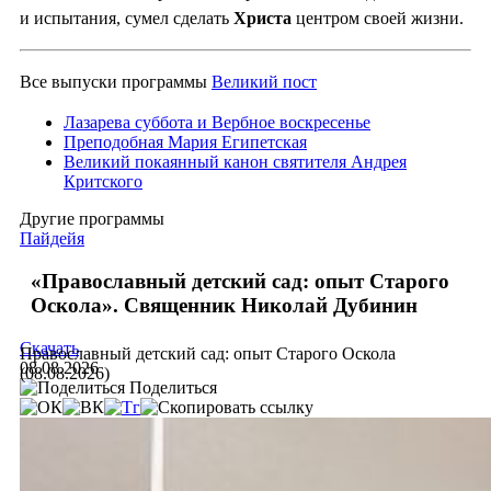
и испытания, сумел сделать
Христа
центром своей жизни.
Все выпуски программы
Великий пост
Лазарева суббота и Вербное воскресенье
Преподобная Мария Египетская
Великий покаянный канон святителя Андрея
Критского
Другие программы
Пайдейя
«Православный детский сад: опыт Старого
Оскола». Священник Николай Дубинин
Скачать
Православный детский сад: опыт Старого Оскола
08.08.2026
(08.08.2026)
Поделиться