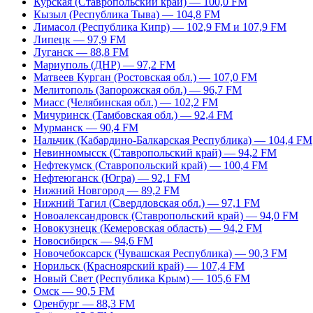
Курская (Ставропольский край) — 100,0 FM
Кызыл (Республика Тыва) — 104,8 FM
Лимасол (Республика Кипр) — 102,9 FM и 107,9 FM
Липецк — 97,9 FM
Луганск — 88,8 FM
Мариуполь (ДНР) — 97,2 FM
Матвеев Курган (Ростовская обл.) — 107,0 FM
Мелитополь (Запорожская обл.) — 96,7 FM
Миасс (Челябинская обл.) — 102,2 FM
Мичуринск (Тамбовская обл.) — 92,4 FM
Мурманск — 90,4 FM
Нальчик (Кабардино-Балкарская Республика) — 104,4 FM
Невинномысск (Ставропольский край) — 94,2 FM
Нефтекумск (Ставропольский край) — 100,4 FM
Нефтеюганск (Югра) — 92,1 FM
Нижний Новгород — 89,2 FM
Нижний Тагил (Свердловская обл.) — 97,1 FM
Новоалександровск (Ставропольский край) — 94,0 FM
Новокузнецк (Кемеровская область) — 94,2 FM
Новосибирск — 94,6 FM
Новочебоксарск (Чувашская Республика) — 90,3 FM
Норильск (Красноярский край) — 107,4 FM
Новый Свет (Республика Крым) — 105,6 FM
Омск — 90,5 FM
Оренбург — 88,3 FM