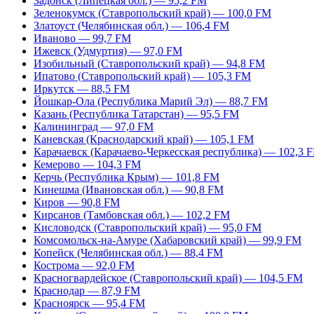
Задонск (Липецкая обл.) — 95,2 FM
Зеленокумск (Ставропольский край) — 100,0 FM
Златоуст (Челябинская обл.) — 106,4 FM
Иваново — 99,7 FM
Ижевск (Удмуртия) — 97,0 FM
Изобильный (Ставропольский край) — 94,8 FM
Ипатово (Ставропольский край) — 105,3 FM
Иркутск — 88,5 FM
Йошкар-Ола (Республика Марий Эл) — 88,7 FM
Казань (Республика Татарстан) — 95,5 FM
Калининград — 97,0 FM
Каневская (Краснодарский край) — 105,1 FM
Карачаевск (Карачаево-Черкесская республика) — 102,3 
Кемерово — 104,3 FM
Керчь (Республика Крым) — 101,8 FM
Кинешма (Ивановская обл.) — 90,8 FM
Киров — 90,8 FM
Кирсанов (Тамбовская обл.) — 102,2 FM
Кисловодск (Ставропольский край) — 95,0 FM
Комсомольск-на-Амуре (Хабаровский край) — 99,9 FM
Копейск (Челябинская обл.) — 88,4 FM
Кострома — 92,0 FM
Красногвардейское (Ставропольский край) — 104,5 FM
Краснодар — 87,9 FM
Красноярск — 95,4 FM