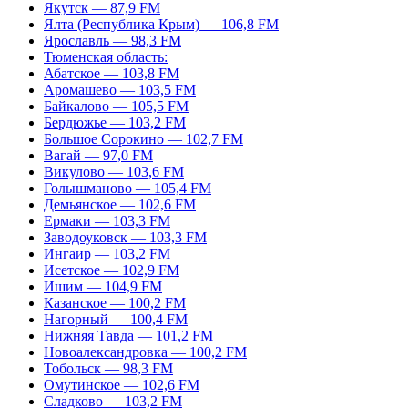
Якутск — 87,9 FM
Ялта (Республика Крым) — 106,8 FM
Ярославль — 98,3 FM
Тюменская область:
Абатское — 103,8 FM
Аромашево — 103,5 FM
Байкалово — 105,5 FM
Бердюжье — 103,2 FM
Большое Сорокино — 102,7 FM
Вагай — 97,0 FM
Викулово — 103,6 FM
Голышманово — 105,4 FM
Демьянское — 102,6 FM
Ермаки — 103,3 FM
Заводоуковск — 103,3 FM
Ингаир — 103,2 FM
Исетское — 102,9 FM
Ишим — 104,9 FM
Казанское — 100,2 FM
Нагорный — 100,4 FM
Нижняя Тавда — 101,2 FM
Новоалександровка — 100,2 FM
Тобольск — 98,3 FM
Омутинское — 102,6 FM
Сладково — 103,2 FM