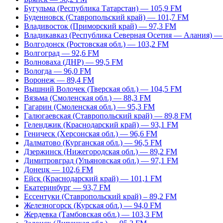
Бугульма (Республика Татарстан) — 105,9 FM
Буденновск (Ставропольский край) — 101,7 FM
Владивосток (Приморский край) — 97,3 FM
Владикавказ (Республика Северная Осетия — Алания) —
Волгодонск (Ростовская обл.) — 103,2 FM
Волгоград — 92,6 FM
Волноваха (ДНР) — 99,5 FM
Вологда — 96,0 FM
Воронеж — 89,4 FM
Вышний Волочек (Тверская обл.) — 104,5 FM
Вязьма (Смоленская обл.) — 88,3 FM
Гагарин (Смоленская обл.) — 95,3 FM
Галюгаевская (Ставропольский край) — 89,8 FM
Геленджик (Краснодарский край) — 93,1 FM
Геническ (Херсонская обл.) — 96,6 FM
Далматово (Курганская обл.) — 96,5 FM
Дзержинск (Нижегородская обл.) — 89,2 FM
Димитровград (Ульяновская обл.) — 97,1 FM
Донецк — 102,6 FM
Ейск (Краснодарский край) — 101,1 FM
Екатеринбург — 93,7 FM
Ессентуки (Ставропольский край) – 89,2 FM
Железногорск (Курская обл.) — 94,0 FM
Жердевка (Тамбовская обл.) — 103,3 FM