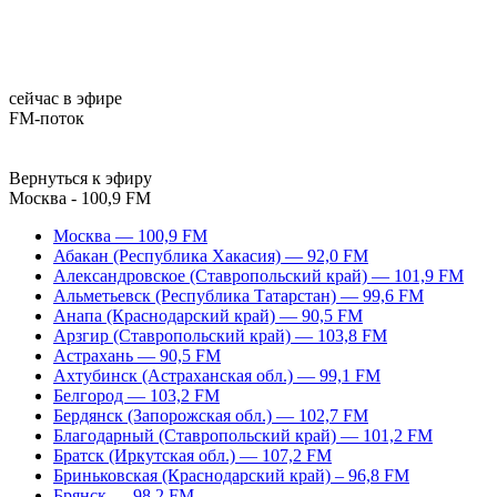
сейчас в эфире
FM-поток
Вернуться к эфиру
Москва - 100,9 FM
Москва — 100,9 FM
Абакан (Республика Хакасия) — 92,0 FM
Александровское (Ставропольский край) — 101,9 FM
Альметьевск (Республика Татарстан) — 99,6 FM
Анапа (Краснодарский край) — 90,5 FM
Арзгир (Ставропольский край) — 103,8 FM
Астрахань — 90,5 FM
Ахтубинск (Астраханская обл.) — 99,1 FM
Белгород — 103,2 FM
Бердянск (Запорожская обл.) — 102,7 FM
Благодарный (Ставропольский край) — 101,2 FM
Братск (Иркутская обл.) — 107,2 FM
Бриньковская (Краснодарский край) – 96,8 FM
Брянск — 98,2 FM