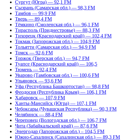
Сургут (Югра) — 92,1 FM
Сызрань (Самарская обл.) — 98,3 FM
Тамбов — 99,9 FM
Тверь — 89,4 FM
Тёмкино (Смоленская обл.) — 96,1 FM
Тирасполь (Приднестровье) — 88,3 FM
Тихорецк (Краснодарский край) — 102,4 FM
Токмак (Запорожская обл.) — 104,9 FM
Тольятти (Самарская обл.) — 94,9 FM
Томск — 92,6 FM
Торжок (Тверская обл.) — 94,7 FM
Туапсе (Краснодарский край) — 106,5
Тюмень — 92,4 FM
Уварово (Тамбовская обл.) — 100,6 FM
Ульяновск — 93,6 FM
Уфа (Республика Башкортостан) — 98,8 FM
Феодосия (Республика Крым) — 106,1 FM
Хабаровск — 107,9 FM
Ханты-Мансийск (Югра) — 107,1 FM
Чебоксары (Чувашская Республика) — 90,3 FM
Челябинск — 88,4 FM
Череповец (Вологодская обл.) — 106,7 FM
Чита (Забайкальский край) — 87,6 FM
Энергодар (Запорожская обл.) – 104,5 FM
Южно-Сахалинск (Сахалинская обл.) — 89,3 FM