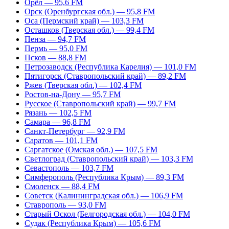
Орёл — 95,6 FM
Орск (Оренбургская обл.) — 95,8 FM
Оса (Пермский край) — 103,3 FM
Осташков (Тверская обл.) — 99,4 FM
Пенза — 94,7 FM
Пермь — 95,0 FM
Псков — 88,8 FM
Петрозаводск (Республика Карелия) — 101,0 FM
Пятигорск (Ставропольский край) — 89,2 FM
Ржев (Тверская обл.) — 102,4 FM
Ростов-на-Дону — 95,7 FM
Русское (Ставропольский край) — 99,7 FM
Рязань — 102,5 FM
Самара — 96,8 FM
Санкт-Петербург — 92,9 FM
Саратов — 101,1 FM
Саргатское (Омская обл.) — 107,5 FM
Светлоград (Ставропольский край) — 103,3 FM
Севастополь — 103,7 FM
Симферополь (Республика Крым) — 89,3 FM
Смоленск — 88,4 FM
Советск (Калининградская обл.) — 106,9 FM
Ставрополь — 93,0 FM
Старый Оскол (Белгородская обл.) — 104,0 FM
Судак (Республика Крым) — 105,6 FM