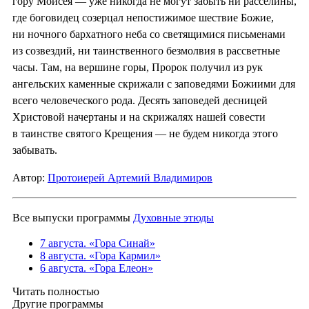
гору Моисея — уже никогда не могут забыть ни расселины,
где боговидец созерцал непостижимое шествие Божие,
ни ночного бархатного неба со светящимися письменами
из созвездий, ни таинственного безмолвия в рассветные
часы. Там, на вершине горы, Пророк получил из рук
ангельских каменные скрижали с заповедями Божиими для
всего человеческого рода. Десять заповедей десницей
Христовой начертаны и на скрижалях нашей совести
в таинстве святого Крещения — не будем никогда этого
забывать.
Автор:
Протоиерей Артемий Владимиров
Все выпуски программы
Духовные этюды
7 августа. «Гора Синай»
8 августа. «Гора Кармил»
6 августа. «Гора Елеон»
Читать полностью
Другие программы