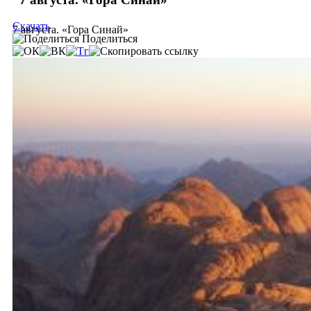
Скачать
7 августа. «Гора Синай»
Поделиться