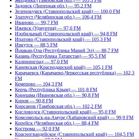
Жердевка (Тамбовская обл.) — 103,3 FM
Задонск (Липецкая обл.) — 95,2 FM
Зеленокумск (Ставропольский край) — 100,0 FM
Златоуст (Челябинская обл.) — 106,4 FM
Иваново — 99,7 FM
Ижевск (Удмуртия) — 97,0 FM
Изобильный (Ставропольский край) — 94,8 FM
Ипатово (Ставропольский край) — 105,3 FM
Иркутск — 88,5 FM
Йошкар-Ола (Республика Марий Эл) — 88,7 FM
Казань (Республика Татарстан) — 95,5 FM
Калининград — 97,0 FM
Каневская (Краснодарский край) — 105,1 FM
Карачаевск (Карачаево-Черкесская республика) — 102,3
FM
Кемерово — 104,3 FM
Керчь (Республика Крым) — 101,8 FM
Кинешма (Ивановская обл.) — 90,8 FM
Киров — 90,8 FM
Кирсанов (Тамбовская обл.) — 102,2 FM
Кисловодск (Ставропольский край) — 95,0 FM
Комсомольск-на-Амуре (Хабаровский край) — 99,9 FM
Копейск (Челябинская обл.) — 88,4 FM
Кострома — 92,0 FM
Красногвардейское (Ставропольский край) — 104,5 FM