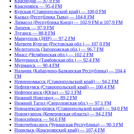
Краснодар — 87,9 FM
Красноярск — 95,4 FM
Курская (Ставропольский край) — 100,0 FM
Кызыл (Республика Тыва) — 104,8 FM
Лимасол (Республика Кипр) — 102,9 FM и 107,9 FM
Липецк — 97,9 FM
Луганск — 88,8 FM
Мариуполь (ДНР) — 97,2 FM
Матвеев Курган (Ростовская обл.) — 107,0 FM
Мелитополь (Запорожская обл.) — 96,7 FM
Миасс (Челябинская обл.) — 102,2 FM
Мичуринск (Тамбовская обл.) — 92,4 FM
Мурманск — 90,4 FM
Нальчик (Кабардино-Балкарская Республика) — 104,4
FM
Невинномысск (Ставропольский край) — 94,2 FM
Нефтекумск (Ставропольский край) — 100,4 FM
Нефтеюганск (Югра) — 92,1 FM
Нижний Новгород — 89,2 FM
Нижний Тагил (Свердловская обл.) — 97,1 FM
Новоалександровск (Ставропольский край) — 94,0 FM
Новокузнецк (Кемеровская область) — 94,2 FM
Новосибирск — 94,6 FM
Новочебоксарск (Чувашская Республика) — 90,3 FM
Норильск (Красноярский край) — 107,4 FM