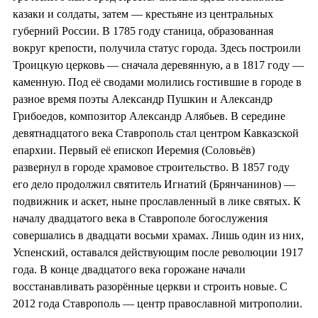
казаки и солдаты, затем — крестьяне из центральных
губерний России. В 1785 году станица, образованная
вокруг крепости, получила статус города. Здесь построили
Троицкую церковь — сначала деревянную, а в 1817 году —
каменную. Под её сводами молились гостившие в городе в
разное время поэты Александр Пушкин и Александр
Грибоедов, композитор Александр Алябьев. В середине
девятнадцатого века Ставрополь стал центром Кавказской
епархии. Первый её епископ Иеремия (Соловьёв)
развернул в городе храмовое строительство. В 1857 году
его дело продолжил святитель Игнатий (Брянчанинов) —
подвижник и аскет, ныне прославленный в лике святых. К
началу двадцатого века в Ставрополе богослужения
совершались в двадцати восьми храмах. Лишь один из них,
Успенский, оставался действующим после революции 1917
года. В конце двадцатого века горожане начали
восстанавливать разорённые церкви и строить новые. С
2012 года Ставрополь — центр православной митрополии.