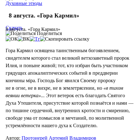
Духовные этюды
8 августа. «Гора Кармил»
Скачать
8 августа. «Гора Кармил»
Поделиться
Гора Кармил освящена таинственным богоявлением,
свидетелем которого стал великий ветхозаветный пророк
Илия, и поныне живой; тот, кто избран быть участником
грядущих апокалиптических событий в преддверии
кончины мiра. Господь Бог явился Своему пророку
не в огне, не в вихре, не в землетрясении, но
«в тихом
веянии ветерка»...
Этот ветерок есть благодать Святого
Духа Утешителя, присутствие которой познаётся и нами —
по тишине сердечной, внутренних кротости и смирению,
свободе ума от помыслов и мечтаний, по молитвенной
устремлённости нашего духа к Создателю.
Автор:
Протоиерей Артемий Владимиров