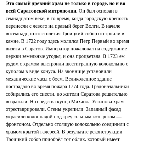
Это самый древний храм не только в городе, но и во
всей Саратовской митрополии.
Он был основан в
семнадцатом веке, в то время, когда городскую крепость
перенесли с левого на правый берег Волги. В начале
восемнадцатого столетия Троицкий собор отстроили в
камне. В 1722 году здесь молился Пётр Первый во время
визита в Саратов. Император пожаловал на содержание
церкви земельные угодья, и она процветала. В 1723-ем
рядом с храмом выстроили шестигранную колокольню с
куполом в виде конуса. На звоннице установили
механические часы с боем. Великолепное здание
пострадало во время пожара 1774 года. Градоначальники
собирались его снести, но жители Саратова решительно
возразили. На средства купца Михаила Устинова храм
отреставрировали. Стены укрепили. Западный фасад
украсили колоннадой под треугольным козырьком —
фронтоном. Отдельно стоящую колокольню соединили с
храмом крытой галереей. В результате реконструкции
Троицкий собор приобрёл тот облик, который имеет