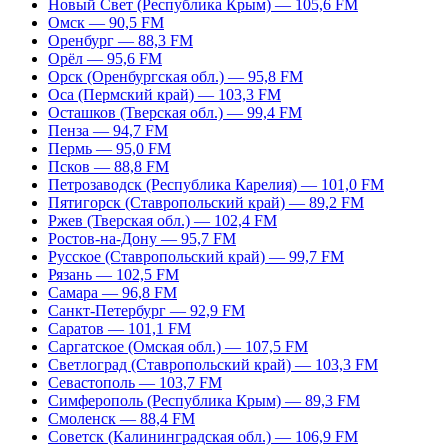
Новый Свет (Республика Крым) — 105,6 FM
Омск — 90,5 FM
Оренбург — 88,3 FM
Орёл — 95,6 FM
Орск (Оренбургская обл.) — 95,8 FM
Оса (Пермский край) — 103,3 FM
Осташков (Тверская обл.) — 99,4 FM
Пенза — 94,7 FM
Пермь — 95,0 FM
Псков — 88,8 FM
Петрозаводск (Республика Карелия) — 101,0 FM
Пятигорск (Ставропольский край) — 89,2 FM
Ржев (Тверская обл.) — 102,4 FM
Ростов-на-Дону — 95,7 FM
Русское (Ставропольский край) — 99,7 FM
Рязань — 102,5 FM
Самара — 96,8 FM
Санкт-Петербург — 92,9 FM
Саратов — 101,1 FM
Саргатское (Омская обл.) — 107,5 FM
Светлоград (Ставропольский край) — 103,3 FM
Севастополь — 103,7 FM
Симферополь (Республика Крым) — 89,3 FM
Смоленск — 88,4 FM
Советск (Калининградская обл.) — 106,9 FM