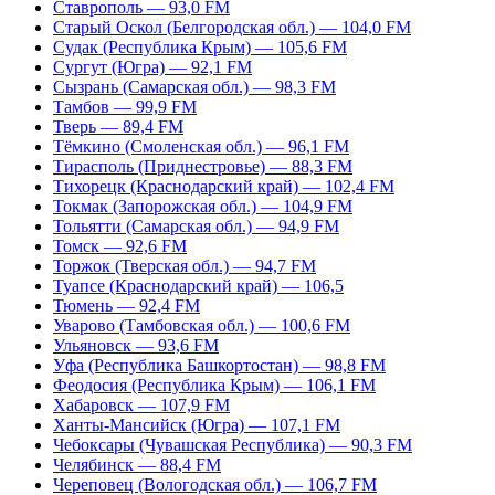
Ставрополь — 93,0 FM
Старый Оскол (Белгородская обл.) — 104,0 FM
Судак (Республика Крым) — 105,6 FM
Сургут (Югра) — 92,1 FM
Сызрань (Самарская обл.) — 98,3 FM
Тамбов — 99,9 FM
Тверь — 89,4 FM
Тёмкино (Смоленская обл.) — 96,1 FM
Тирасполь (Приднестровье) — 88,3 FM
Тихорецк (Краснодарский край) — 102,4 FM
Токмак (Запорожская обл.) — 104,9 FM
Тольятти (Самарская обл.) — 94,9 FM
Томск — 92,6 FM
Торжок (Тверская обл.) — 94,7 FM
Туапсе (Краснодарский край) — 106,5
Тюмень — 92,4 FM
Уварово (Тамбовская обл.) — 100,6 FM
Ульяновск — 93,6 FM
Уфа (Республика Башкортостан) — 98,8 FM
Феодосия (Республика Крым) — 106,1 FM
Хабаровск — 107,9 FM
Ханты-Мансийск (Югра) — 107,1 FM
Чебоксары (Чувашская Республика) — 90,3 FM
Челябинск — 88,4 FM
Череповец (Вологодская обл.) — 106,7 FM