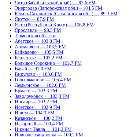
Чита (Забайкальский край) — 87,6 FM
Энергодар (Запорожская обл.) – 104,5 FM
Южно-Сахалинск (Сахалинская обл.) — 89,3 FM
Якутск — 87,9 FM
Ялта (Республика Крым) — 106,8 FM
Ярославль — 98,3 FM
Тюменская область:
Абатское — 103,8 FM
Аромашево — 103,5 FM
Байкалово — 105,5 FM
Бердюжье — 103,2 FM
Большое Сорокино — 102,7 FM
Вагай — 97,0 FM
Викулово — 103,6 FM
Голышманово — 105,4 FM
Демьянское — 102,6 FM
Ермаки — 103,3 FM
Заводоуковск — 103,3 FM
Ингаир — 103,2 FM
Исетское — 102,9 FM
Ишим — 104,9 FM
Казанское — 100,2 FM
Нагорный — 100,4 FM
Нижняя Тавда — 101,2 FM
Новоалександровка — 100,2 FM