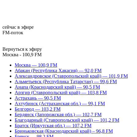
сейчас в эфире
FM-поток
Вернуться к эфиру
Москва - 100,9 FM
Москва — 100,9 FM
Абакан (Республика Хакасия) — 92,0 FM
Александровское (Ставропольский край) — 101,9 FM
Альметьевск (Республика Татарстан) — 99,6 FM
Анапа (Краснодарский край) — 90,5 FM
Арзгир (Ставропольский край) — 103,8 FM
Астрахань — 90,5 FM
Ахтубинск (Астраханская обл.) — 99,1 FM
Белгород — 103,2 FM
Бердянск (Запорожская обл.) — 102,7 FM
Благодарный (Ставропольский край) — 101,2 FM
Братск (Иркутская обл.) — 107,2 FM
Бриньковская (Краснодарский край) – 96,8 FM
Брянск — 98,2 FM