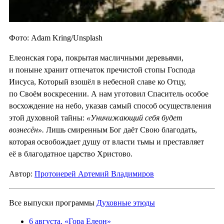
Фото: Adam Kring/Unsplash
Елеонская гора, покрытая масличными деревьями,
и поныне хранит отпечаток пречистой стопы Господа
Иисуса, Который взошёл в небесной славе ко Отцу,
по Своём воскресении. А нам уготовил Спаситель особое
восхождение на небо, указав самый способ осуществления
этой духовной тайны:
«Уничижающий себя будет
вознесён».
Лишь смиренным Бог даёт Свою благодать,
которая освобождает душу от власти тьмы и преставляет
её в благодатное царство Христово.
Автор:
Протоиерей Артемий Владимиров
Все выпуски программы
Духовные этюды
6 августа. «Гора Елеон»