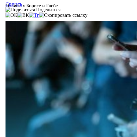
Скачать
О святых Борисе и Глебе
Поделиться