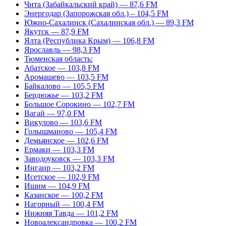
Чита (Забайкальский край) — 87,6 FM
Энергодар (Запорожская обл.) – 104,5 FM
Южно-Сахалинск (Сахалинская обл.) — 89,3 FM
Якутск — 87,9 FM
Ялта (Республика Крым) — 106,8 FM
Ярославль — 98,3 FM
Тюменская область:
Абатское — 103,8 FM
Аромашево — 103,5 FM
Байкалово — 105,5 FM
Бердюжье — 103,2 FM
Большое Сорокино — 102,7 FM
Вагай — 97,0 FM
Викулово — 103,6 FM
Голышманово — 105,4 FM
Демьянское — 102,6 FM
Ермаки — 103,3 FM
Заводоуковск — 103,3 FM
Ингаир — 103,2 FM
Исетское — 102,9 FM
Ишим — 104,9 FM
Казанское — 100,2 FM
Нагорный — 100,4 FM
Нижняя Тавда — 101,2 FM
Новоалександровка — 100,2 FM