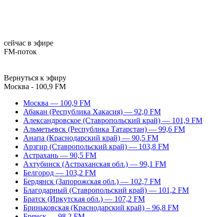
сейчас в эфире
FM-поток
Вернуться к эфиру
Москва - 100,9 FM
Москва — 100,9 FM
Абакан (Республика Хакасия) — 92,0 FM
Александровское (Ставропольский край) — 101,9 FM
Альметьевск (Республика Татарстан) — 99,6 FM
Анапа (Краснодарский край) — 90,5 FM
Арзгир (Ставропольский край) — 103,8 FM
Астрахань — 90,5 FM
Ахтубинск (Астраханская обл.) — 99,1 FM
Белгород — 103,2 FM
Бердянск (Запорожская обл.) — 102,7 FM
Благодарный (Ставропольский край) — 101,2 FM
Братск (Иркутская обл.) — 107,2 FM
Бриньковская (Краснодарский край) – 96,8 FM
Брянск — 98,2 FM