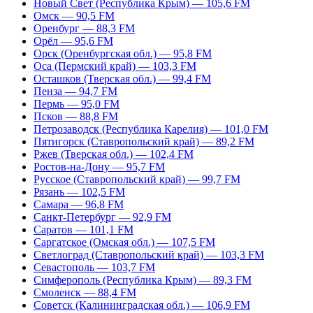
Новый Свет (Республика Крым) — 105,6 FM
Омск — 90,5 FM
Оренбург — 88,3 FM
Орёл — 95,6 FM
Орск (Оренбургская обл.) — 95,8 FM
Оса (Пермский край) — 103,3 FM
Осташков (Тверская обл.) — 99,4 FM
Пенза — 94,7 FM
Пермь — 95,0 FM
Псков — 88,8 FM
Петрозаводск (Республика Карелия) — 101,0 FM
Пятигорск (Ставропольский край) — 89,2 FM
Ржев (Тверская обл.) — 102,4 FM
Ростов-на-Дону — 95,7 FM
Русское (Ставропольский край) — 99,7 FM
Рязань — 102,5 FM
Самара — 96,8 FM
Санкт-Петербург — 92,9 FM
Саратов — 101,1 FM
Саргатское (Омская обл.) — 107,5 FM
Светлоград (Ставропольский край) — 103,3 FM
Севастополь — 103,7 FM
Симферополь (Республика Крым) — 89,3 FM
Смоленск — 88,4 FM
Советск (Калининградская обл.) — 106,9 FM