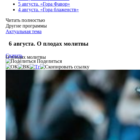
5 августа. «Гора Фавор»
4 августа. «Гора блаженств»
Читать полностью
Другие программы
Актуальная тема
6 августа. О плодах молитвы
Скачать
О плодах молитвы
Поделиться