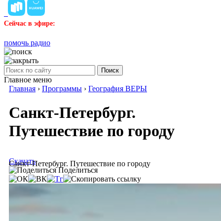
Сейчас в эфире:
помочь радио
Поиск
Главное меню
Главная
›
Программы
›
География ВЕРЫ
Санкт-Петербург.
Путешествие по городу
Скачать
Санкт-Петербург. Путешествие по городу
Поделиться