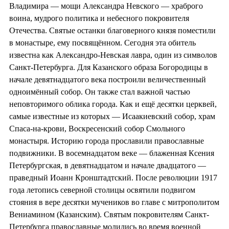
Владимира — мощи Александра Невского — храброго
воина, мудрого политика и небесного покровителя
Отечества. Святые останки благоверного князя поместили
в монастыре, ему посвящённом. Сегодня эта обитель
известна как Александро-Невская лавра, один из символов
Санкт-Петербурга. Для Казанского образа Богородицы в
начале девятнадцатого века построили величественный
одноимённый собор. Он также стал важной частью
неповторимого облика города. Как и ещё десятки церквей,
самые известные из которых — Исаакиевский собор, храм
Спаса-на-крови, Воскресенский собор Смольного
монастыря. Историю города прославили православные
подвижники. В восемнадцатом веке — блаженная Ксения
Петербургская, в девятнадцатом и начале двадцатого —
праведный Иоанн Кронштадтский. После революции 1917
года летопись северной столицы освятили подвигом
стояния в вере десятки мучеников во главе с митрополитом
Вениамином (Казанским). Святым покровителям Санкт-
Петербурга православные молились во время военной