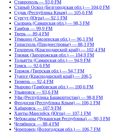
Ставрополь — 93,0 FM
Старый Оскол (Белгородская обл.) — 104,0 FM
Судак (Республика Крым) — 105,6 FM
Сургут (Югра) — 92,1 FM
Сызрань (Самарская обл.) — 98,3 FM
Тамбов — 99,9 FM
Тверь — 89,4 FM
Тёмкино (Смоленская обл.) — 96,1 FM
Тирасполь (Приднестровье) — 88,3 FM
Тихорецк (Краснодарский край) — 102,4 FM
Токмак (Запорожская обл.) — 104,9 FM
Тольятти (Самарская обл.) — 94,9 FM
Томск — 92,6 FM
Торжок (Тверская обл.) — 94,7 FM
Туапсе (Краснодарский край) — 106,5
Тюмень — 92,4 FM
Уварово (Тамбовская обл.) — 100,6 FM
Ульяновск — 93,6 FM
Уфа (Республика Башкортостан) — 98,8 FM
Феодосия (Республика Крым) — 106,1 FM
Хабаровск — 107,9 FM
Ханты-Мансийск (Югра) — 107,1 FM
Чебоксары (Чувашская Республика) — 90,3 FM
Челябинск — 88,4 FM
Череповец (Вологодская обл.) — 106,7 FM