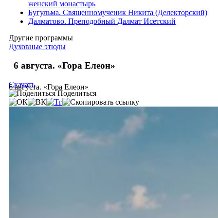
женский монастырь
Бугульма. Священномученик Никита (Делекторский)
Далматово. Преподобный Далмат Исетский
Другие программы
Духовные этюды
6 августа. «Гора Елеон»
Скачать
6 августа. «Гора Елеон»
Поделиться