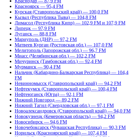
Краснодар — 87,9 FM
Красноярск — 95,4 FM
Курская (Ставропольский край) — 100,0 FM
Кызыл (Республика Тыва) — 104,8 FM
Лимасол (Республика Кипр) — 102,9 FM и 107,9 FM
Липецк — 97,9 FM
Луганск — 88,8 FM
Мариуполь (ДНР) — 97,2 FM
Матвеев Курган (Ростовская обл.) — 107,0 FM
Мелитополь (Запорожская обл.) — 96,7 FM
Миасс (Челябинская обл.) — 102,2 FM
Мичуринск (Тамбовская обл.) — 92,4 FM
Мурманск — 90,4 FM
Нальчик (Кабардино-Балкарская Республика) — 104,4
FM
Невинномысск (Ставропольский край) — 94,2 FM
Нефтекумск (Ставропольский край) — 100,4 FM
Нефтеюганск (Югра) — 92,1 FM
Нижний Новгород — 89,2 FM
Нижний Тагил (Свердловская обл.) — 97,1 FM
Новоалександровск (Ставропольский край) — 94,0 FM
Новокузнецк (Кемеровская область) — 94,2 FM
Новосибирск — 94,6 FM
Новочебоксарск (Чувашская Республика) — 90,3 FM
Норильск (Красноярский край) — 107,4 FM