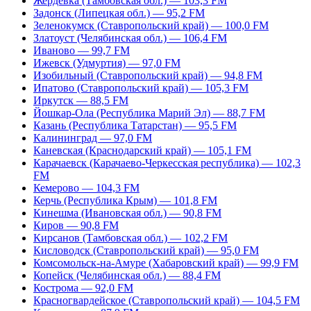
Жердевка (Тамбовская обл.) — 103,3 FM
Задонск (Липецкая обл.) — 95,2 FM
Зеленокумск (Ставропольский край) — 100,0 FM
Златоуст (Челябинская обл.) — 106,4 FM
Иваново — 99,7 FM
Ижевск (Удмуртия) — 97,0 FM
Изобильный (Ставропольский край) — 94,8 FM
Ипатово (Ставропольский край) — 105,3 FM
Иркутск — 88,5 FM
Йошкар-Ола (Республика Марий Эл) — 88,7 FM
Казань (Республика Татарстан) — 95,5 FM
Калининград — 97,0 FM
Каневская (Краснодарский край) — 105,1 FM
Карачаевск (Карачаево-Черкесская республика) — 102,3
FM
Кемерово — 104,3 FM
Керчь (Республика Крым) — 101,8 FM
Кинешма (Ивановская обл.) — 90,8 FM
Киров — 90,8 FM
Кирсанов (Тамбовская обл.) — 102,2 FM
Кисловодск (Ставропольский край) — 95,0 FM
Комсомольск-на-Амуре (Хабаровский край) — 99,9 FM
Копейск (Челябинская обл.) — 88,4 FM
Кострома — 92,0 FM
Красногвардейское (Ставропольский край) — 104,5 FM